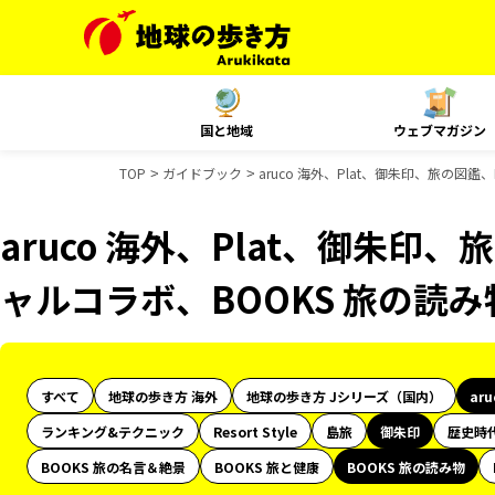
国と地域
ウェブマガジン
TOP
ガイドブック
aruco 海外、Plat、御朱印、旅の図
aruco 海外、Plat、御朱印、
ャルコラボ、BOOKS 旅の読
すべて
地球の歩き方 海外
地球の歩き方 Jシリーズ（国内）
ar
ランキング&テクニック
Resort Style
島旅
御朱印
歴史時
BOOKS 旅の名言＆絶景
BOOKS 旅と健康
BOOKS 旅の読み物