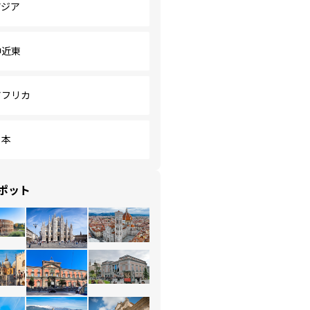
アジア
中近東
アフリカ
日本
ポット