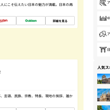
本人にこそ伝えたい日本の魅力が満載。日本の再
詳細を見る
人気ス
説
都、言語、民族、宗教、特長、現地の挨拶、誰か