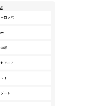
域
ヨーロッパ
北米
中南米
オセアニア
ハワイ
リゾート