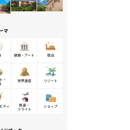
ーマ
食
建築・アート
宿泊
ト・
世界遺産
リゾート
戦
鉄道・
ビティ
ショップ
フライト