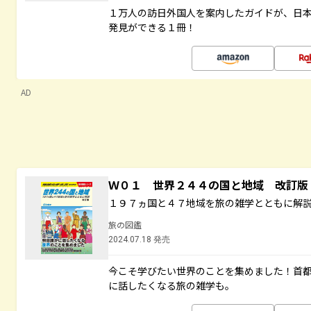
１万人の訪日外国人を案内したガイドが、日
発見ができる１冊！
AD
Ｗ０１ 世界２４４の国と地域 改訂版
１９７ヵ国と４７地域を旅の雑学とともに解
旅の図鑑
2024.07.18 発売
今こそ学びたい世界のことを集めました！首
に話したくなる旅の雑学も。