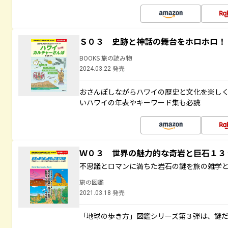
Ｓ０３ 史跡と神話の舞台をホロホロ！
BOOKS 旅の読み物
2024.03.22 発売
おさんぽしながらハワイの歴史と文化を楽し
いハワイの年表やキーワード集も必読
Ｗ０３ 世界の魅力的な奇岩と巨石１
不思議とロマンに満ちた岩石の謎を旅の雑学
旅の図鑑
2021.03.18 発売
「地球の歩き方」図鑑シリーズ第３弾は、謎