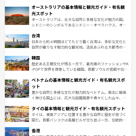
部のニューオーリンズでは、音楽と美食が融合した独特の
秘を感じたいなら、火山が生み出した壮大な景観を誇るハ
文化が魅力。旅行者はアメリカの各地域で異なる魅力を楽
オーストラリアの基本情報と観光ガイド・有名観
ワイ島は見逃せない。また、定番の観光地といえばオアフ
しみながら、その多様性と豊かな歴史を感じることができ
島だが、静かな自然を求めるならマウイ島やカウアイ島が
光スポット
るだろう。車でのロードトリップや列車の旅も、アメリカ
おすすめ。エメラルドグリーンに輝く海をはじめ、豊かな
オーストラリアは、壮大な自然と多様な文化が魅力の国。
ならではの贅沢な旅のスタイルだ。 なお、新着のアメリカ
文化や歴史が息づいている。「アロハスピリット」と呼ば
シドニーのシンボルであるシドニー・オペラハウス、オー
情報は
コンテンツ一覧
を参照してほしい。
れるおもてなしの心で訪れる人々を迎えてくれるハワイの
ストラリア東海岸北部に広がる大サンゴ礁地帯グレートバ
人々、おいしいローカルフードやハワイアンミュージッ
台湾
リアリーフや大陸中央部にそびえるウルル（エアーズロッ
ク、伝統的なフラダンスなど、すべてがハワイの魅力を彩
ク）、タスマニアの美しい原生林やケアンズの熱帯雨林な
日本から約４時間ほどでたどり着く台湾は、多彩な文化と
っている。訪れるたびに新しい発見と感動が待っているハ
ど、見どころがたくさん。また、カフェやワイン、オージ
自然が織りなす魅力的な観光地。活気あふれる大都市の台
ワイを、存分に味わってほしい。 なお、新着のハワイ情報
ービーフなどの食文化も豊かで、美味しいものであふれて
北やノスタルジックな町並みが人気な九份（ジォウフェ
は
コンテンツ一覧
を参照してほしい。
韓国
いる。アクティビティも充実しており、サーフィンやダイ
ン）、静ひつな山岳地帯である台湾東部など、都市の喧騒
ビング、ハイキングなど、アウトドア好きにはたまらな
と山間の静けさが共存しており、訪れる人に新しい発見と
歴史ある王朝文化が残る一方で、最先端のファッションやK
い。オーストラリアの多彩な魅力を存分に味わいつくそ
驚きをもたらしてくれる。また、奥深い台湾の食文化も魅
-POPで世界を席巻している韓国。首都ソウルの宮殿や伝統
う。 なお、新着のオーストラリア情報は
コンテンツ一覧
を
力で、夜市などの屋台グルメから高級料理、ヘルシーで美
家屋が並ぶエリアでは韓国の歴史と文化に浸ることがで
参照してほしい。
ベトナムの基本情報と観光ガイド・有名観光スポ
容にもいいと評判のスイーツなど、バラエティ豊かな料理
き、地方に足を延ばせば四季折々の自然美を楽しむことが
が味わえる。 なお、新着の台湾情報は
コンテンツ一覧
を参
できる。そして、キムチや焼肉、絶品のストリートフード
ット
照してほしい。
まで、さまざまな韓国料理が待っている。夜には、韓国な
豊かな自然と多様な文化が魅力的なベトナム。南北に細長
らではのナイトライフも堪能できる。あたたかいホスピタ
く伸びる国土には、広大な田園風景や青々とした山々、世
リティに包まれながら、韓国の多彩な魅力を心ゆくまで味
界遺産に登録された壮大な自然景観が点在し、都市部では
わってみてほしい。 なお、新着の韓国情報は
コンテンツ一
タイの基本情報と観光ガイド・有名観光スポット
急速な発展と共に伝統が息づく。ハノイの古い町並みやホ
覧
を参照してほしい。
ーチミン市のフランス統治時代の建物も、独特の雰囲気を
タイは、東南アジアに位置する豊かな自然と歴史が息づく
醸し出している。また、バラエティの豊かさとおいしさで
国だ。首都バンコクは高層ビルが立ち並ぶ一方、伝統的な
世界中の食通を魅了してやまないベトナム料理も魅力のひ
寺院や市場がいたるところに点在し、古きよき文化と現代
香港
とつ。フォーやバインミー、ベトナムコーヒーなどは、ぜ
の活気が交差している。北部ではチェンマイなどの山岳地
ひ現地で味わいたい。どの地域を訪れてもあたたかい人々