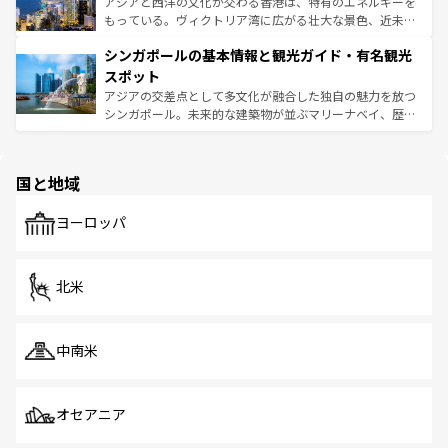
帯で自然と触れ合い、南部ではプーケットやクラビの美し
アジアと西洋の文化が交わる香港は、特有のエネルギーを
が旅行者を迎えてくれるので、きっと忘れられない旅にな
いビーチでリゾート気分を楽しむことができる。タイ料理
もっている。ヴィクトリア湾に広がる壮大な景色、近未来
るはずだ。 なお、新着のベトナム情報は
コンテンツ一覧
を
は世界的に有名で、屋台から高級レストランまで味覚を刺
的なアートスポット、そして歴史と現代が融合した町並
参照してほしい。
シンガポールの基本情報と観光ガイド・有名観光
激する。気候は一年中温暖で、どの季節にも異なる楽しみ
み、どこを訪れても感動するはず。観光スポットが密集し
が待っている。親しみやすいタイの人々、仏教を中心とし
ており、効率よく見どころを回れるのも魅力。息をのむよ
スポット
た文化、そして多様な観光資源が、訪れる旅人を魅了し続
うな絶景から文化的な体験まで、香港を存分に楽しみ尽く
アジアの交差点として多文化が融合した独自の魅力を放つ
ける。 なお、新着のタイ情報は
コンテンツ一覧
を参照して
そう。 なお、新着の香港情報は
コンテンツ一覧
を参照して
シンガポール。未来的な建築物が並ぶマリーナベイ、歴史
ほしい。
ほしい。
と伝統を感じられるエスニックタウン、多数の緑豊かな公
園や自然保護区など、自然が調和した近代的な景観と文化
の多様性あふれるカラフルな町は、どこを歩いても新しい
国と地域
発見がある。さらに、治安のよさや充実した公共交通機関
も、旅行者にとっては魅力的なポイント。グルメも豊富
で、ホーカーズは地元の風情を楽しめる外せないスポット
ヨーロッパ
だ。訪れる人を飽きさせないシンガポールで、多様な魅力
を体感しよう。 なお、新着のシンガポール情報は
コンテン
ツ一覧
を参照してほしい。
北米
中南米
オセアニア