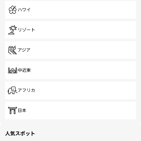
ハワイ
リゾート
アジア
中近東
アフリカ
日本
人気スポット