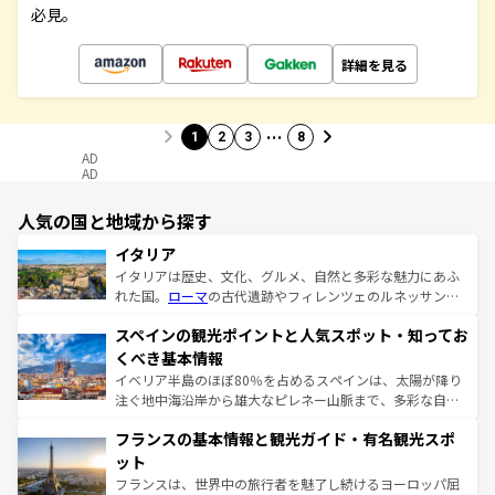
必見。
詳細を見る
…
1
2
3
8
AD
AD
人気の国と地域から探す
イタリア
イタリアは歴史、文化、グルメ、自然と多彩な魅力にあふ
れた国。
ローマ
の古代遺跡やフィレンツェのルネッサンス
美術、ヴェネツィアの運河など、歴史あるスポットはもち
スペインの観光ポイントと人気スポット・知ってお
ろん、トスカーナの美しい田園風景やアマルフィ海岸の絶
景など、自然景観も見逃せない。観光の合間には、本場の
くべき基本情報
ピザやパスタなど、絶品のイタリア料理を堪能することも
イベリア半島のほぼ80％を占めるスペインは、太陽が降り
できる。朝目覚めてから夜眠るまで、すべての瞬間を楽し
注ぐ地中海沿岸から雄大なピレネー山脈まで、多彩な自然
ませてくれるイタリアで、忘れられない旅をしてみよう！
と文化が詰まったヨーロッパ屈指の旅行先だ。多様な地域
なお、新着のイタリア情報は
コンテンツ一覧
を参照してほ
フランスの基本情報と観光ガイド・有名観光スポ
文化が根付くこの国では、情熱的なフラメンコ、熱気あふ
しい。
れる闘牛、そして美味しいタパスが生活の一部となってい
ット
る。首都マドリードの洗練された雰囲気や、バルセロナの
フランスは、世界中の旅行者を魅了し続けるヨーロッパ屈