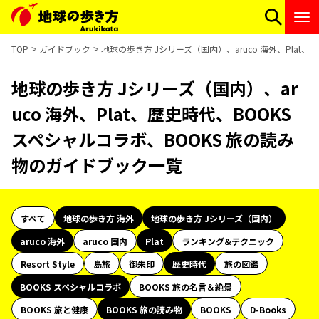
TOP
ガイドブック
地球の歩き方 Jシリーズ（国内）、aruco 海外、Plat
地球の歩き方 Jシリーズ（国内）、ar
uco 海外、Plat、歴史時代、BOOKS
スペシャルコラボ、BOOKS 旅の読み
物のガイドブック一覧
すべて
地球の歩き方 海外
地球の歩き方 Jシリーズ（国内）
aruco 海外
aruco 国内
Plat
ランキング&テクニック
Resort Style
島旅
御朱印
歴史時代
旅の図鑑
BOOKS スペシャルコラボ
BOOKS 旅の名言＆絶景
BOOKS 旅と健康
BOOKS 旅の読み物
BOOKS
D-Books