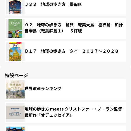
Ｊ３３ 地球の歩き方 墨田区
０２ 地球の歩き方 島旅 奄美大島 喜界島 加計
呂麻島（奄美群島１） ５訂版
Ｄ１７ 地球の歩き方 タイ ２０２７～２０２８
特設ページ
世界遺産ランキング
地球の歩き方 meets クリストファー・ノーラン監督
最新作『オデュッセイア』