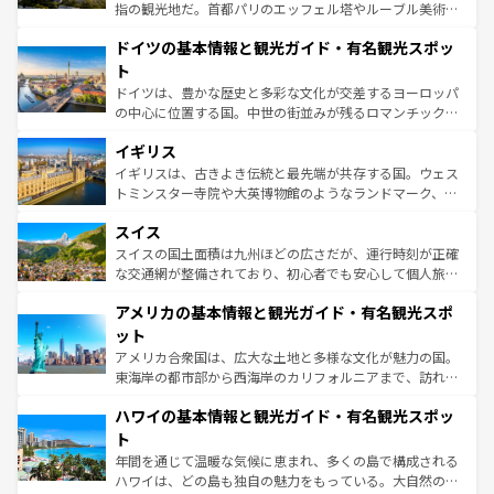
アートに溢れた街角から、地方では古代ローマ遺跡や中世
指の観光地だ。首都パリのエッフェル塔やルーブル美術館
の城塞都市、穏やかなビーチリゾートまで多彩な表情を見
といった象徴的なスポットから、田舎町の古風な美しさま
せる。地方によって風土や気候が異なるスペインはその個
ドイツの基本情報と観光ガイド・有名観光スポッ
で、幅広い魅力が詰まっている。華麗な宮殿、歴史的な大
性で訪れる人を魅了する。 なお、新着のスペイン情報は
コ
聖堂、美しいビーチ、そして豊かな自然が、訪れる者を心
ト
ンテンツ一覧
を参照してほしい。
から魅了する。また、フランスは美食の国としても知ら
ドイツは、豊かな歴史と多彩な文化が交差するヨーロッパ
れ、フランス料理はユネスコ無形文化遺産にも登録されて
の中心に位置する国。中世の街並みが残るロマンチック街
いる。シャンパンの発祥地であるランス、プロヴァンスの
道から、未来を先取りするようなモダンな都市まで多様な
香り高いラベンダー畑など、多彩な楽しみ方が可能だ。さ
イギリス
顔を持つこの国は、どこを歩いても飽きることがない。ベ
らに、パリ以外の地域にも魅力が溢れており、どの街角に
ルリンの文化的活気、バイエルン州のアルプスの絶景、そ
イギリスは、古きよき伝統と最先端が共存する国。ウェス
も豊かな歴史と文化が息づいている。パリ以外の個性あふ
してライン川沿いのワイン畑といった風景は必見。ビール
トミンスター寺院や大英博物館のようなランドマーク、歴
れる地方に足を運ぶとそれぞれで全く異なる文化を体験で
とソーセージを味わいながら地元の人と過ごす楽しい時間
史ある大学都市、美しい丘陵地帯や牧歌的な風景など、エ
きるだろう。 なお、新着のフランス情報は
コンテンツ一覧
スイス
は、お酒好きな人にはぜひ体験してほしい。 なお、新着の
リアごとに異なる魅力がある。また、優雅なアフタヌーン
を参照してほしい。
ドイツ情報は
コンテンツ一覧
を参照してほしい。
ティー、ビール好きにはたまらない英国パブ、サッカー観
スイスの国土面積は九州ほどの広さだが、運行時刻が正確
戦など、本場だからこそできる体験も豊富。イギリスを旅
な交通網が整備されており、初心者でも安心して個人旅行
して楽しみつくそう。 なお、新着のイギリス情報は
コンテ
を楽しめる。日本同様に時刻表どおりの旅が可能だ。中世
アメリカの基本情報と観光ガイド・有名観光スポ
ンツ一覧
を参照してほしい。
の建物がそのまま残る町や、スイスならではのユニークな
博物館もあり、アルプス観光だけでなく町歩きも満喫する
ット
ことができる。国民の所得が高いため物価も高いが、旅行
アメリカ合衆国は、広大な土地と多様な文化が魅力の国。
者向けの交通パス提供のサービスもあり、うまく活用すれ
東海岸の都市部から西海岸のカリフォルニアまで、訪れる
ば市内交通費無料で観光を楽しむこともできる。 なお、新
場所ごとに異なる風景と体験が待っている。ニューヨーク
着のスイス情報は
コンテンツ一覧
を参照してほしい。
ハワイの基本情報と観光ガイド・有名観光スポッ
のような巨大都市は、観光、ショッピング、エンターテイ
ンメントが詰まった刺激的なスポットだ。一方、アメリカ
ト
西部には大自然が広がり、グランドキャニオンやイエロー
年間を通じて温暖な気候に恵まれ、多くの島で構成される
ストーン国立公園といった絶景が堪能できる。さらに、南
ハワイは、どの島も独自の魅力をもっている。大自然の神