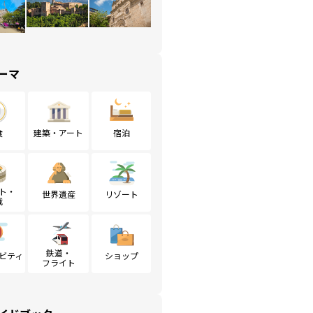
ーマ
食
建築・アート
宿泊
ト・
世界遺産
リゾート
戦
鉄道・
ビティ
ショップ
フライト