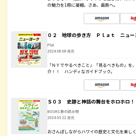
の魅力を1冊に凝縮。さあ、島旅へ。
０２ 地球の歩き方 Ｐｌａｔ ニュー
Plat
2024.08.08 発売
「ＮＹでやるべきこと」「見るべきもの」を
介！！ ハンディなガイドブック。
Ｓ０３ 史跡と神話の舞台をホロホロ！
BOOKS 旅の読み物
2024.03.22 発売
おさんぽしながらハワイの歴史と文化を楽し