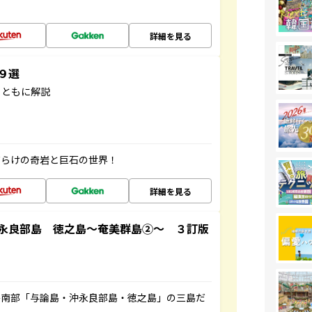
詳細を見る
３９選
とともに解説
だらけの奇岩と巨石の世界！
詳細を見る
永良部島 徳之島～奄美群島②～ ３訂版
島南部「与論島・沖永良部島・徳之島」の三島だ