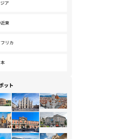
アジア
中近東
アフリカ
日本
ポット