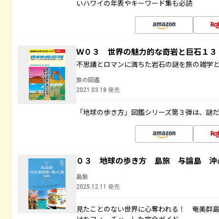
いハワイの年表やキーワード集も必読
Ｗ０３ 世界の魅力的な奇岩と巨石１
不思議とロマンに満ちた岩石の謎を旅の雑学
旅の図鑑
2021.03.18 発売
「地球の歩き方」図鑑シリーズ第３弾は、謎
０３ 地球の歩き方 島旅 与論島 沖
島旅
2025.12.11 発売
見たことのない世界に心奪われる！ 奄美群