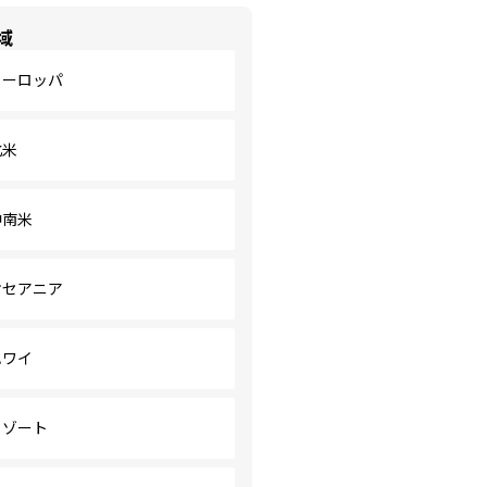
域
ヨーロッパ
北米
中南米
オセアニア
ハワイ
リゾート