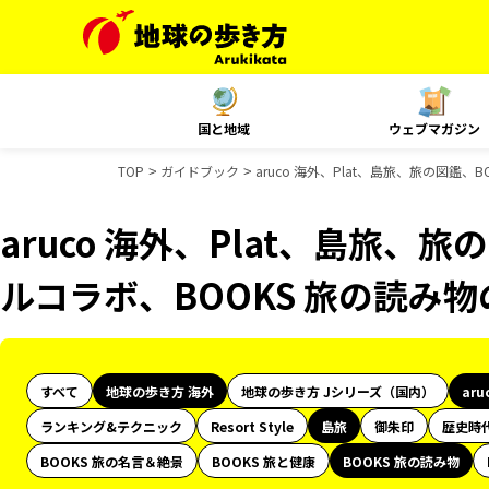
国と地域
ウェブマガジン
TOP
ガイドブック
aruco 海外、Plat、島旅、旅の図鑑
aruco 海外、Plat、島旅、旅
ルコラボ、BOOKS 旅の読み
すべて
地球の歩き方 海外
地球の歩き方 Jシリーズ（国内）
aru
ランキング&テクニック
Resort Style
島旅
御朱印
歴史時
BOOKS 旅の名言＆絶景
BOOKS 旅と健康
BOOKS 旅の読み物