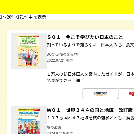
1〜20件/171件中 を表示
Ｓ０１ 今こそ学びたい日本のこと
知っているようで知らない 日本人の心、食
BOOKS 旅の読み物
2022.07.21 発売
１万人の訪日外国人を案内したガイドが、日
発見ができる１冊！
Ｗ０１ 世界２４４の国と地域 改訂版
１９７ヵ国と４７地域を旅の雑学とともに解
旅の図鑑
2024.07.18 発売