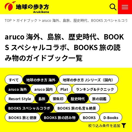
TOP
ガイドブック
aruco 海外、島旅、歴史時代、BOOKS スペシャルコラ
aruco 海外、島旅、歴史時代、BOOK
S スペシャルコラボ、BOOKS 旅の読
み物のガイドブック一覧
すべて
地球の歩き方 海外
地球の歩き方 Jシリーズ（国内）
aruco 海外
aruco 国内
Plat
ランキング&テクニック
Resort Style
島旅
御朱印
歴史時代
旅の図鑑
BOOKS スペシャルコラボ
BOOKS 旅の名言＆絶景
BOOKS 旅と健康
BOOKS 旅の読み物
BOOKS
D-Books
絞り込み条件を追加