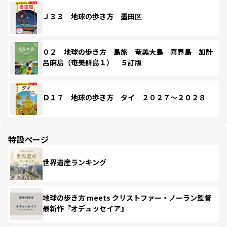
Ｊ３３ 地球の歩き方 墨田区
０２ 地球の歩き方 島旅 奄美大島 喜界島 加計
呂麻島（奄美群島１） ５訂版
Ｄ１７ 地球の歩き方 タイ ２０２７～２０２８
特設ページ
世界遺産ランキング
地球の歩き方 meets クリストファー・ノーラン監督
最新作『オデュッセイア』