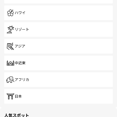
ハワイ
リゾート
アジア
中近東
アフリカ
日本
人気スポット