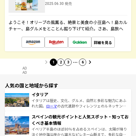
2025.06.30 発売
ようこそ！オリーブの風薫る、絶景と美食の小豆島へ！島カル
チャー、島グルメをとことん掘り下げて紹介。さあ、島旅へ
詳細を見る
…
1
2
3
6
AD
AD
人気の国と地域から探す
イタリア
イタリアは歴史、文化、グルメ、自然と多彩な魅力にあふ
れた国。
ローマ
の古代遺跡やフィレンツェのルネッサンス
美術、ヴェネツィアの運河など、歴史あるスポットはもち
スペインの観光ポイントと人気スポット・知ってお
ろん、トスカーナの美しい田園風景やアマルフィ海岸の絶
景など、自然景観も見逃せない。観光の合間には、本場の
くべき基本情報
ピザやパスタなど、絶品のイタリア料理を堪能することも
イベリア半島のほぼ80％を占めるスペインは、太陽が降り
できる。朝目覚めてから夜眠るまで、すべての瞬間を楽し
注ぐ地中海沿岸から雄大なピレネー山脈まで、多彩な自然