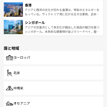
世界中の食通を魅了してやまないベトナム料理も魅力のひ
寺院や市場がいたるところに点在し、古きよき文化と現代
香港
とつ。フォーやバインミー、ベトナムコーヒーなどは、ぜ
の活気が交差している。北部ではチェンマイなどの山岳地
ひ現地で味わいたい。どの地域を訪れてもあたたかい人々
帯で自然と触れ合い、南部ではプーケットやクラビの美し
アジアと西洋の文化が交わる香港は、特有のエネルギーを
が旅行者を迎えてくれるので、きっと忘れられない旅にな
いビーチでリゾート気分を楽しむことができる。タイ料理
もっている。ヴィクトリア湾に広がる壮大な景色、近未来
るはずだ。 なお、新着のベトナム情報は
コンテンツ一覧
を
は世界的に有名で、屋台から高級レストランまで味覚を刺
的なアートスポット、そして歴史と現代が融合した町並
参照してほしい。
シンガポール
激する。気候は一年中温暖で、どの季節にも異なる楽しみ
み、どこを訪れても感動するはず。観光スポットが密集し
が待っている。親しみやすいタイの人々、仏教を中心とし
ており、効率よく見どころを回れるのも魅力。息をのむよ
アジアの交差点として多文化が融合した独自の魅力を放つ
た文化、そして多様な観光資源が、訪れる旅人を魅了し続
うな絶景から文化的な体験まで、香港を存分に楽しみ尽く
シンガポール。未来的な建築物が並ぶマリーナベイ、歴史
ける。 なお、新着のタイ情報は
コンテンツ一覧
を参照して
そう。 なお、新着の香港情報は
コンテンツ一覧
を参照して
と伝統を感じられるエスニックタウン、多数の緑豊かな公
ほしい。
ほしい。
園や自然保護区など、自然が調和した近代的な景観と文化
の多様性あふれるカラフルな町は、どこを歩いても新しい
国と地域
発見がある。さらに、治安のよさや充実した公共交通機関
も、旅行者にとっては魅力的なポイント。グルメも豊富
で、ホーカーズは地元の風情を楽しめる外せないスポット
ヨーロッパ
だ。訪れる人を飽きさせないシンガポールで、多様な魅力
を体感しよう。 なお、新着のシンガポール情報は
コンテン
ツ一覧
を参照してほしい。
北米
中南米
オセアニア