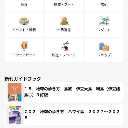
飲食
建築・アート
宿泊
イベント・観戦
世界遺産
リゾート
アクティビティ
鉄道・フライト
ショップ
新刊ガイドブック
１５ 地球の歩き方 島旅 伊豆大島 利島（伊豆諸
島①）３訂版
Ｃ０２ 地球の歩き方 ハワイ島 ２０２７～２０２
８