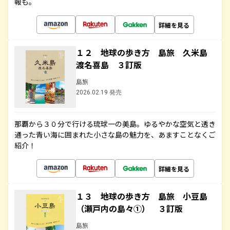
報も。
詳細を見る
１２ 地球の歩き方 島旅 久米島
渡名喜島 ３訂版
島旅
2026.02.19 発売
那覇から３０分で行ける琉球一の美島。ゆるやかな空気と透き
通った青い海に囲まれた小さな島の魅力を、あますことなくご
紹介！
詳細を見る
１３ 地球の歩き方 島旅 小豆島
（瀬戸内の島々①） ３訂版
島旅