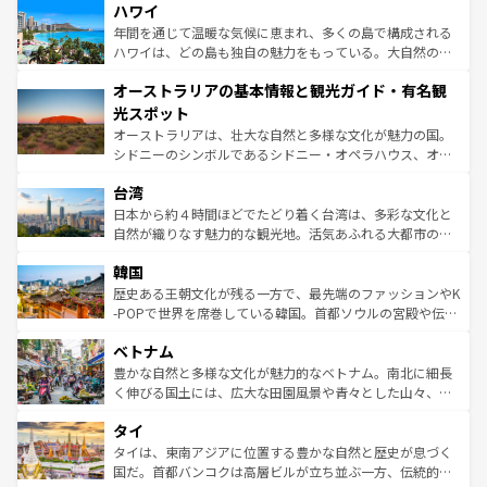
着のスイス情報は
コンテンツ一覧
を参照してほしい。
ハワイ
のような巨大都市は、観光、ショッピング、エンターテイ
ンメントが詰まった刺激的なスポットだ。一方、アメリカ
年間を通じて温暖な気候に恵まれ、多くの島で構成される
西部には大自然が広がり、グランドキャニオンやイエロー
ハワイは、どの島も独自の魅力をもっている。大自然の神
ストーン国立公園といった絶景が堪能できる。さらに、南
秘を感じたいなら、火山が生み出した壮大な景観を誇るハ
オーストラリアの基本情報と観光ガイド・有名観
部のニューオーリンズでは、音楽と美食が融合した独特の
ワイ島は見逃せない。また、定番の観光地といえばオアフ
文化が魅力。旅行者はアメリカの各地域で異なる魅力を楽
島だが、静かな自然を求めるならマウイ島やカウアイ島が
光スポット
しみながら、その多様性と豊かな歴史を感じることができ
おすすめ。エメラルドグリーンに輝く海をはじめ、豊かな
オーストラリアは、壮大な自然と多様な文化が魅力の国。
るだろう。車でのロードトリップや列車の旅も、アメリカ
文化や歴史が息づいている。「アロハスピリット」と呼ば
シドニーのシンボルであるシドニー・オペラハウス、オー
ならではの贅沢な旅のスタイルだ。 なお、新着のアメリカ
れるおもてなしの心で訪れる人々を迎えてくれるハワイの
ストラリア東海岸北部に広がる大サンゴ礁地帯グレートバ
情報は
コンテンツ一覧
を参照してほしい。
人々、おいしいローカルフードやハワイアンミュージッ
台湾
リアリーフや大陸中央部にそびえるウルル（エアーズロッ
ク、伝統的なフラダンスなど、すべてがハワイの魅力を彩
ク）、タスマニアの美しい原生林やケアンズの熱帯雨林な
日本から約４時間ほどでたどり着く台湾は、多彩な文化と
っている。訪れるたびに新しい発見と感動が待っているハ
ど、見どころがたくさん。また、カフェやワイン、オージ
自然が織りなす魅力的な観光地。活気あふれる大都市の台
ワイを、存分に味わってほしい。 なお、新着のハワイ情報
ービーフなどの食文化も豊かで、美味しいものであふれて
北やノスタルジックな町並みが人気な九份（ジォウフェ
は
コンテンツ一覧
を参照してほしい。
韓国
いる。アクティビティも充実しており、サーフィンやダイ
ン）、静ひつな山岳地帯である台湾東部など、都市の喧騒
ビング、ハイキングなど、アウトドア好きにはたまらな
と山間の静けさが共存しており、訪れる人に新しい発見と
歴史ある王朝文化が残る一方で、最先端のファッションやK
い。オーストラリアの多彩な魅力を存分に味わいつくそ
驚きをもたらしてくれる。また、奥深い台湾の食文化も魅
-POPで世界を席巻している韓国。首都ソウルの宮殿や伝統
う。 なお、新着のオーストラリア情報は
コンテンツ一覧
を
力で、夜市などの屋台グルメから高級料理、ヘルシーで美
家屋が並ぶエリアでは韓国の歴史と文化に浸ることがで
参照してほしい。
ベトナム
容にもいいと評判のスイーツなど、バラエティ豊かな料理
き、地方に足を延ばせば四季折々の自然美を楽しむことが
が味わえる。 なお、新着の台湾情報は
コンテンツ一覧
を参
できる。そして、キムチや焼肉、絶品のストリートフード
豊かな自然と多様な文化が魅力的なベトナム。南北に細長
照してほしい。
まで、さまざまな韓国料理が待っている。夜には、韓国な
く伸びる国土には、広大な田園風景や青々とした山々、世
らではのナイトライフも堪能できる。あたたかいホスピタ
界遺産に登録された壮大な自然景観が点在し、都市部では
タイ
リティに包まれながら、韓国の多彩な魅力を心ゆくまで味
急速な発展と共に伝統が息づく。ハノイの古い町並みやホ
わってみてほしい。 なお、新着の韓国情報は
コンテンツ一
ーチミン市のフランス統治時代の建物も、独特の雰囲気を
タイは、東南アジアに位置する豊かな自然と歴史が息づく
覧
を参照してほしい。
醸し出している。また、バラエティの豊かさとおいしさで
国だ。首都バンコクは高層ビルが立ち並ぶ一方、伝統的な