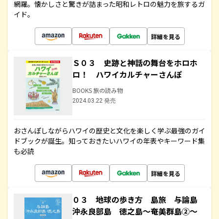
網羅。懐かしさと驚きが詰まった昭和レトロの魅力を旅するガ
イド。
詳細を見る
Ｓ０３ 史跡と神話の舞台をホロホ
ロ！ ハワイカルチャーさんぽ
BOOKS 旅の読み物
2024.03.22 発売
おさんぽしながらハワイの歴史と文化を楽しく学ぶ最強のガイ
ドブックが誕生。知っておきたいハワイの年表やキーワード集
も必読
詳細を見る
０３ 地球の歩き方 島旅 与論島
沖永良部島 徳之島～奄美群島②～