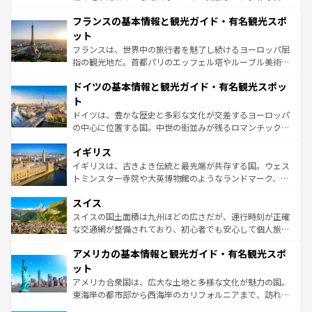
ませてくれるイタリアで、忘れられない旅をしてみよう！
と文化が詰まったヨーロッパ屈指の旅行先だ。多様な地域
なお、新着のイタリア情報は
コンテンツ一覧
を参照してほ
フランスの基本情報と観光ガイド・有名観光スポ
文化が根付くこの国では、情熱的なフラメンコ、熱気あふ
しい。
れる闘牛、そして美味しいタパスが生活の一部となってい
ット
る。首都マドリードの洗練された雰囲気や、バルセロナの
フランスは、世界中の旅行者を魅了し続けるヨーロッパ屈
アートに溢れた街角から、地方では古代ローマ遺跡や中世
指の観光地だ。首都パリのエッフェル塔やルーブル美術館
の城塞都市、穏やかなビーチリゾートまで多彩な表情を見
といった象徴的なスポットから、田舎町の古風な美しさま
せる。地方によって風土や気候が異なるスペインはその個
ドイツの基本情報と観光ガイド・有名観光スポッ
で、幅広い魅力が詰まっている。華麗な宮殿、歴史的な大
性で訪れる人を魅了する。 なお、新着のスペイン情報は
コ
聖堂、美しいビーチ、そして豊かな自然が、訪れる者を心
ト
ンテンツ一覧
を参照してほしい。
から魅了する。また、フランスは美食の国としても知ら
ドイツは、豊かな歴史と多彩な文化が交差するヨーロッパ
れ、フランス料理はユネスコ無形文化遺産にも登録されて
の中心に位置する国。中世の街並みが残るロマンチック街
いる。シャンパンの発祥地であるランス、プロヴァンスの
道から、未来を先取りするようなモダンな都市まで多様な
香り高いラベンダー畑など、多彩な楽しみ方が可能だ。さ
イギリス
顔を持つこの国は、どこを歩いても飽きることがない。ベ
らに、パリ以外の地域にも魅力が溢れており、どの街角に
ルリンの文化的活気、バイエルン州のアルプスの絶景、そ
イギリスは、古きよき伝統と最先端が共存する国。ウェス
も豊かな歴史と文化が息づいている。パリ以外の個性あふ
してライン川沿いのワイン畑といった風景は必見。ビール
トミンスター寺院や大英博物館のようなランドマーク、歴
れる地方に足を運ぶとそれぞれで全く異なる文化を体験で
とソーセージを味わいながら地元の人と過ごす楽しい時間
史ある大学都市、美しい丘陵地帯や牧歌的な風景など、エ
きるだろう。 なお、新着のフランス情報は
コンテンツ一覧
スイス
は、お酒好きな人にはぜひ体験してほしい。 なお、新着の
リアごとに異なる魅力がある。また、優雅なアフタヌーン
を参照してほしい。
ドイツ情報は
コンテンツ一覧
を参照してほしい。
ティー、ビール好きにはたまらない英国パブ、サッカー観
スイスの国土面積は九州ほどの広さだが、運行時刻が正確
戦など、本場だからこそできる体験も豊富。イギリスを旅
な交通網が整備されており、初心者でも安心して個人旅行
して楽しみつくそう。 なお、新着のイギリス情報は
コンテ
を楽しめる。日本同様に時刻表どおりの旅が可能だ。中世
アメリカの基本情報と観光ガイド・有名観光スポ
ンツ一覧
を参照してほしい。
の建物がそのまま残る町や、スイスならではのユニークな
博物館もあり、アルプス観光だけでなく町歩きも満喫する
ット
ことができる。国民の所得が高いため物価も高いが、旅行
アメリカ合衆国は、広大な土地と多様な文化が魅力の国。
者向けの交通パス提供のサービスもあり、うまく活用すれ
東海岸の都市部から西海岸のカリフォルニアまで、訪れる
ば市内交通費無料で観光を楽しむこともできる。 なお、新
場所ごとに異なる風景と体験が待っている。ニューヨーク