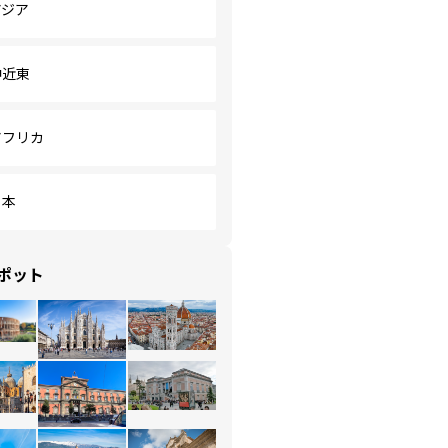
アジア
中近東
アフリカ
日本
ポット