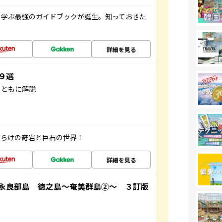
く学ぶ最強のガイドブックが誕生。知っておきた
詳細を見る
３９選
とともに解説
だらけの奇岩と巨石の世界！
詳細を見る
永良部島 徳之島～奄美群島②～ ３訂版