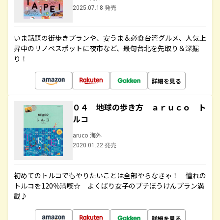
2025.07.18 発売
いま話題の街歩きプランや、安うま＆必食台湾グルメ、人気上
昇中のリノベスポットに夜市など、最旬台北を先取り＆深掘
り！
詳細を見る
０４ 地球の歩き方 ａｒｕｃｏ ト
ルコ
aruco 海外
2020.01.22 発売
初めてのトルコでもやりたいことは全部やらなきゃ！ 憧れの
トルコを120％満喫☆ よくばり女子のプチぼうけんプラン満
載♪
詳細を見る