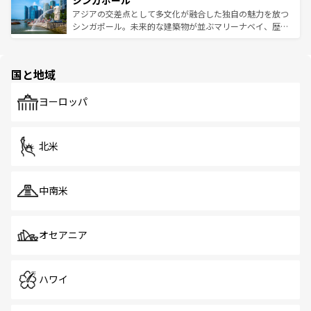
シンガポール
み、どこを訪れても感動するはず。観光スポットが密集し
が待っている。親しみやすいタイの人々、仏教を中心とし
ており、効率よく見どころを回れるのも魅力。息をのむよ
アジアの交差点として多文化が融合した独自の魅力を放つ
た文化、そして多様な観光資源が、訪れる旅人を魅了し続
うな絶景から文化的な体験まで、香港を存分に楽しみ尽く
シンガポール。未来的な建築物が並ぶマリーナベイ、歴史
ける。 なお、新着のタイ情報は
コンテンツ一覧
を参照して
そう。 なお、新着の香港情報は
コンテンツ一覧
を参照して
と伝統を感じられるエスニックタウン、多数の緑豊かな公
ほしい。
ほしい。
園や自然保護区など、自然が調和した近代的な景観と文化
の多様性あふれるカラフルな町は、どこを歩いても新しい
国と地域
発見がある。さらに、治安のよさや充実した公共交通機関
も、旅行者にとっては魅力的なポイント。グルメも豊富
で、ホーカーズは地元の風情を楽しめる外せないスポット
ヨーロッパ
だ。訪れる人を飽きさせないシンガポールで、多様な魅力
を体感しよう。 なお、新着のシンガポール情報は
コンテン
ツ一覧
を参照してほしい。
北米
中南米
オセアニア
ハワイ