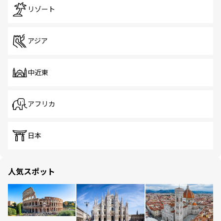
リゾート
アジア
中近東
アフリカ
日本
人気スポット