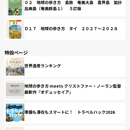
０２ 地球の歩き方 島旅 奄美大島 喜界島 加計
呂麻島（奄美群島１） ５訂版
Ｄ１７ 地球の歩き方 タイ ２０２７～２０２８
特設ページ
世界遺産ランキング
地球の歩き方 meets クリストファー・ノーラン監督
最新作『オデュッセイア』
準備も滞在もスマートに！ トラベルハック2026