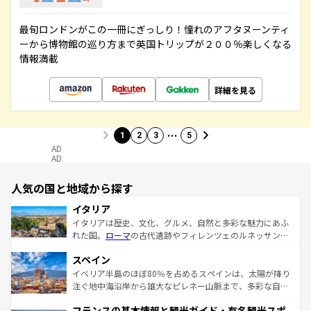
最旬ロンドンがこの一冊にぎっしり！憧れのアフタヌーンティ
ーから博物館の巡り方まで英国トリップが２００％楽しくなる
情報満載
詳細を見る
…
1
2
3
5
AD
AD
人気の国と地域から探す
イタリア
イタリアは歴史、文化、グルメ、自然と多彩な魅力にあふ
れた国。
ローマ
の古代遺跡やフィレンツェのルネッサンス
美術、ヴェネツィアの運河など、歴史あるスポットはもち
スペイン
ろん、トスカーナの美しい田園風景やアマルフィ海岸の絶
景など、自然景観も見逃せない。観光の合間には、本場の
イベリア半島のほぼ80％を占めるスペインは、太陽が降り
ピザやパスタなど、絶品のイタリア料理を堪能することも
注ぐ地中海沿岸から雄大なピレネー山脈まで、多彩な自然
できる。朝目覚めてから夜眠るまで、すべての瞬間を楽し
と文化が詰まったヨーロッパ屈指の旅行先だ。多様な地域
フランスの基本情報と観光ガイド・有名観光スポ
ませてくれるイタリアで、忘れられない旅をしてみよう！
文化が根付くこの国では、情熱的なフラメンコ、熱気あふ