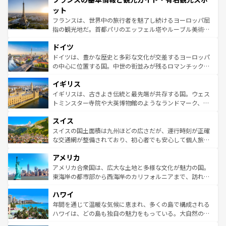
なお、新着のイタリア情報は
コンテンツ一覧
を参照してほ
れる闘牛、そして美味しいタパスが生活の一部となってい
ット
しい。
る。首都マドリードの洗練された雰囲気や、バルセロナの
フランスは、世界中の旅行者を魅了し続けるヨーロッパ屈
アートに溢れた街角から、地方では古代ローマ遺跡や中世
指の観光地だ。首都パリのエッフェル塔やルーブル美術館
の城塞都市、穏やかなビーチリゾートまで多彩な表情を見
といった象徴的なスポットから、田舎町の古風な美しさま
せる。地方によって風土や気候が異なるスペインはその個
ドイツ
で、幅広い魅力が詰まっている。華麗な宮殿、歴史的な大
性で訪れる人を魅了する。 なお、新着のスペイン情報は
コ
聖堂、美しいビーチ、そして豊かな自然が、訪れる者を心
ドイツは、豊かな歴史と多彩な文化が交差するヨーロッパ
ンテンツ一覧
を参照してほしい。
から魅了する。また、フランスは美食の国としても知ら
の中心に位置する国。中世の街並みが残るロマンチック街
れ、フランス料理はユネスコ無形文化遺産にも登録されて
道から、未来を先取りするようなモダンな都市まで多様な
イギリス
いる。シャンパンの発祥地であるランス、プロヴァンスの
顔を持つこの国は、どこを歩いても飽きることがない。ベ
香り高いラベンダー畑など、多彩な楽しみ方が可能だ。さ
ルリンの文化的活気、バイエルン州のアルプスの絶景、そ
イギリスは、古きよき伝統と最先端が共存する国。ウェス
らに、パリ以外の地域にも魅力が溢れており、どの街角に
してライン川沿いのワイン畑といった風景は必見。ビール
トミンスター寺院や大英博物館のようなランドマーク、歴
も豊かな歴史と文化が息づいている。パリ以外の個性あふ
とソーセージを味わいながら地元の人と過ごす楽しい時間
史ある大学都市、美しい丘陵地帯や牧歌的な風景など、エ
れる地方に足を運ぶとそれぞれで全く異なる文化を体験で
スイス
は、お酒好きな人にはぜひ体験してほしい。 なお、新着の
リアごとに異なる魅力がある。また、優雅なアフタヌーン
きるだろう。 なお、新着のフランス情報は
コンテンツ一覧
ドイツ情報は
コンテンツ一覧
を参照してほしい。
ティー、ビール好きにはたまらない英国パブ、サッカー観
スイスの国土面積は九州ほどの広さだが、運行時刻が正確
を参照してほしい。
戦など、本場だからこそできる体験も豊富。イギリスを旅
な交通網が整備されており、初心者でも安心して個人旅行
して楽しみつくそう。 なお、新着のイギリス情報は
コンテ
を楽しめる。日本同様に時刻表どおりの旅が可能だ。中世
アメリカ
ンツ一覧
を参照してほしい。
の建物がそのまま残る町や、スイスならではのユニークな
博物館もあり、アルプス観光だけでなく町歩きも満喫する
アメリカ合衆国は、広大な土地と多様な文化が魅力の国。
ことができる。国民の所得が高いため物価も高いが、旅行
東海岸の都市部から西海岸のカリフォルニアまで、訪れる
者向けの交通パス提供のサービスもあり、うまく活用すれ
場所ごとに異なる風景と体験が待っている。ニューヨーク
ハワイ
ば市内交通費無料で観光を楽しむこともできる。 なお、新
のような巨大都市は、観光、ショッピング、エンターテイ
着のスイス情報は
コンテンツ一覧
を参照してほしい。
ンメントが詰まった刺激的なスポットだ。一方、アメリカ
年間を通じて温暖な気候に恵まれ、多くの島で構成される
西部には大自然が広がり、グランドキャニオンやイエロー
ハワイは、どの島も独自の魅力をもっている。大自然の神
ストーン国立公園といった絶景が堪能できる。さらに、南
秘を感じたいなら、火山が生み出した壮大な景観を誇るハ