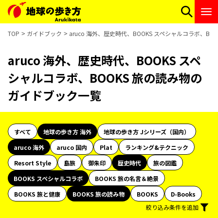
TOP
ガイドブック
aruco 海外、歴史時代、BOOKS スペシャルコラボ、B
aruco 海外、歴史時代、BOOKS スペ
シャルコラボ、BOOKS 旅の読み物の
ガイドブック一覧
すべて
地球の歩き方 海外
地球の歩き方 Jシリーズ（国内）
aruco 海外
aruco 国内
Plat
ランキング&テクニック
Resort Style
島旅
御朱印
歴史時代
旅の図鑑
BOOKS スペシャルコラボ
BOOKS 旅の名言＆絶景
BOOKS 旅と健康
BOOKS 旅の読み物
BOOKS
D-Books
絞り込み条件を追加