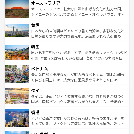
オーストラリア
部のニューオーリンズでは、音楽と美食が融合した独特の
ワイ島は見逃せない。また、定番の観光地といえばオアフ
文化が魅力。旅行者はアメリカの各地域で異なる魅力を楽
島だが、静かな自然を求めるならマウイ島やカウアイ島が
オーストラリアは、壮大な自然と多様な文化が魅力の国。
しみながら、その多様性と豊かな歴史を感じることができ
おすすめ。エメラルドグリーンに輝く海をはじめ、豊かな
シドニーのシンボルであるシドニー・オペラハウス、オー
るだろう。車でのロードトリップや列車の旅も、アメリカ
文化や歴史が息づいている。「アロハスピリット」と呼ば
ストラリア東海岸北部に広がる大サンゴ礁地帯グレートバ
ならではの贅沢な旅のスタイルだ。 なお、新着のアメリカ
台湾
れるおもてなしの心で訪れる人々を迎えてくれるハワイの
リアリーフや大陸中央部にそびえるウルル（エアーズロッ
情報は
コンテンツ一覧
を参照してほしい。
人々、おいしいローカルフードやハワイアンミュージッ
ク）、タスマニアの美しい原生林やケアンズの熱帯雨林な
日本から約４時間ほどでたどり着く台湾は、多彩な文化と
ク、伝統的なフラダンスなど、すべてがハワイの魅力を彩
ど、見どころがたくさん。また、カフェやワイン、オージ
自然が織りなす魅力的な観光地。活気あふれる大都市の台
っている。訪れるたびに新しい発見と感動が待っているハ
ービーフなどの食文化も豊かで、美味しいものであふれて
北やノスタルジックな町並みが人気な九份（ジォウフェ
ワイを、存分に味わってほしい。 なお、新着のハワイ情報
韓国
いる。アクティビティも充実しており、サーフィンやダイ
ン）、静ひつな山岳地帯である台湾東部など、都市の喧騒
は
コンテンツ一覧
を参照してほしい。
ビング、ハイキングなど、アウトドア好きにはたまらな
と山間の静けさが共存しており、訪れる人に新しい発見と
歴史ある王朝文化が残る一方で、最先端のファッションやK
い。オーストラリアの多彩な魅力を存分に味わいつくそ
驚きをもたらしてくれる。また、奥深い台湾の食文化も魅
-POPで世界を席巻している韓国。首都ソウルの宮殿や伝統
う。 なお、新着のオーストラリア情報は
コンテンツ一覧
を
力で、夜市などの屋台グルメから高級料理、ヘルシーで美
家屋が並ぶエリアでは韓国の歴史と文化に浸ることがで
参照してほしい。
ベトナム
容にもいいと評判のスイーツなど、バラエティ豊かな料理
き、地方に足を延ばせば四季折々の自然美を楽しむことが
が味わえる。 なお、新着の台湾情報は
コンテンツ一覧
を参
できる。そして、キムチや焼肉、絶品のストリートフード
豊かな自然と多様な文化が魅力的なベトナム。南北に細長
照してほしい。
まで、さまざまな韓国料理が待っている。夜には、韓国な
く伸びる国土には、広大な田園風景や青々とした山々、世
らではのナイトライフも堪能できる。あたたかいホスピタ
界遺産に登録された壮大な自然景観が点在し、都市部では
タイ
リティに包まれながら、韓国の多彩な魅力を心ゆくまで味
急速な発展と共に伝統が息づく。ハノイの古い町並みやホ
わってみてほしい。 なお、新着の韓国情報は
コンテンツ一
ーチミン市のフランス統治時代の建物も、独特の雰囲気を
タイは、東南アジアに位置する豊かな自然と歴史が息づく
覧
を参照してほしい。
醸し出している。また、バラエティの豊かさとおいしさで
国だ。首都バンコクは高層ビルが立ち並ぶ一方、伝統的な
世界中の食通を魅了してやまないベトナム料理も魅力のひ
寺院や市場がいたるところに点在し、古きよき文化と現代
香港
とつ。フォーやバインミー、ベトナムコーヒーなどは、ぜ
の活気が交差している。北部ではチェンマイなどの山岳地
ひ現地で味わいたい。どの地域を訪れてもあたたかい人々
帯で自然と触れ合い、南部ではプーケットやクラビの美し
アジアと西洋の文化が交わる香港は、特有のエネルギーを
が旅行者を迎えてくれるので、きっと忘れられない旅にな
いビーチでリゾート気分を楽しむことができる。タイ料理
もっている。ヴィクトリア湾に広がる壮大な景色、近未来
るはずだ。 なお、新着のベトナム情報は
コンテンツ一覧
を
は世界的に有名で、屋台から高級レストランまで味覚を刺
的なアートスポット、そして歴史と現代が融合した町並
参照してほしい。
激する。気候は一年中温暖で、どの季節にも異なる楽しみ