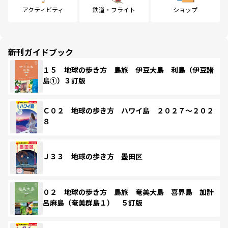
アクティビティ
鉄道・フライト
ショップ
新刊ガイドブック
１５ 地球の歩き方 島旅 伊豆大島 利島（伊豆諸
島①）３訂版
Ｃ０２ 地球の歩き方 ハワイ島 ２０２７～２０２
８
Ｊ３３ 地球の歩き方 墨田区
０２ 地球の歩き方 島旅 奄美大島 喜界島 加計
呂麻島（奄美群島１） ５訂版