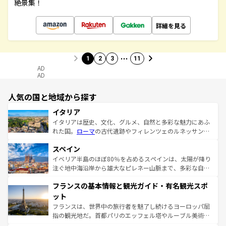
絶景集！
詳細を見る
…
1
2
3
11
AD
AD
人気の国と地域から探す
イタリア
イタリアは歴史、文化、グルメ、自然と多彩な魅力にあふ
れた国。
ローマ
の古代遺跡やフィレンツェのルネッサンス
美術、ヴェネツィアの運河など、歴史あるスポットはもち
スペイン
ろん、トスカーナの美しい田園風景やアマルフィ海岸の絶
景など、自然景観も見逃せない。観光の合間には、本場の
イベリア半島のほぼ80％を占めるスペインは、太陽が降り
ピザやパスタなど、絶品のイタリア料理を堪能することも
注ぐ地中海沿岸から雄大なピレネー山脈まで、多彩な自然
できる。朝目覚めてから夜眠るまで、すべての瞬間を楽し
と文化が詰まったヨーロッパ屈指の旅行先だ。多様な地域
フランスの基本情報と観光ガイド・有名観光スポ
ませてくれるイタリアで、忘れられない旅をしてみよう！
文化が根付くこの国では、情熱的なフラメンコ、熱気あふ
なお、新着のイタリア情報は
コンテンツ一覧
を参照してほ
れる闘牛、そして美味しいタパスが生活の一部となってい
ット
しい。
る。首都マドリードの洗練された雰囲気や、バルセロナの
フランスは、世界中の旅行者を魅了し続けるヨーロッパ屈
アートに溢れた街角から、地方では古代ローマ遺跡や中世
指の観光地だ。首都パリのエッフェル塔やルーブル美術館
の城塞都市、穏やかなビーチリゾートまで多彩な表情を見
といった象徴的なスポットから、田舎町の古風な美しさま