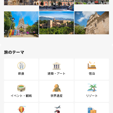
旅のテーマ
飲食
建築・アート
宿泊
イベント・観戦
世界遺産
リゾート