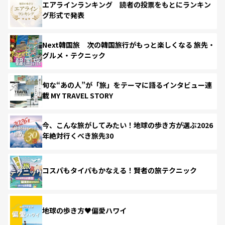
エアラインランキング 読者の投票をもとにランキン
グ形式で発表
Next韓国旅 次の韓国旅行がもっと楽しくなる 旅先・
グルメ・テクニック
旬な“あの人”が「旅」をテーマに語るインタビュー連
載 MY TRAVEL STORY
今、こんな旅がしてみたい！地球の歩き方が選ぶ2026
年絶対行くべき旅先30
コスパもタイパもかなえる！賢者の旅テクニック
地球の歩き方♥偏愛ハワイ