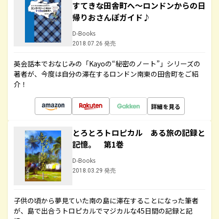
すてきな田舎町へ～ロンドンからの日
帰りおさんぽガイド♪
D-Books
2018.07.26 発売
英会話本でおなじみの「Kayoの“秘密のノート”」シリーズの
著者が、今度は自分の滞在するロンドン南東の田舎町をご紹
介！
詳細を見る
とろとろトロピカル ある旅の記録と
記憶。 第1巻
D-Books
2018.03.29 発売
子供の頃から夢見ていた南の島に滞在することになった筆者
が、島で出合うトロピカルでマジカルな45日間の記録と記