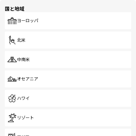
の多様性あふれるカラフルな町は、どこを歩いても新しい
国と地域
発見がある。さらに、治安のよさや充実した公共交通機関
も、旅行者にとっては魅力的なポイント。グルメも豊富
で、ホーカーズは地元の風情を楽しめる外せないスポット
ヨーロッパ
だ。訪れる人を飽きさせないシンガポールで、多様な魅力
を体感しよう。 なお、新着のシンガポール情報は
コンテン
ツ一覧
を参照してほしい。
北米
中南米
オセアニア
ハワイ
リゾート