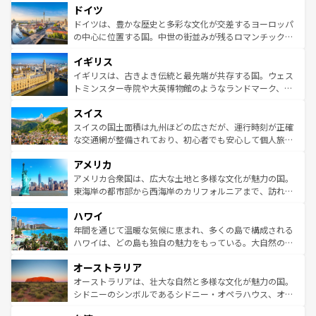
せる。地方によって風土や気候が異なるスペインはその個
ドイツ
で、幅広い魅力が詰まっている。華麗な宮殿、歴史的な大
性で訪れる人を魅了する。 なお、新着のスペイン情報は
コ
聖堂、美しいビーチ、そして豊かな自然が、訪れる者を心
ドイツは、豊かな歴史と多彩な文化が交差するヨーロッパ
ンテンツ一覧
を参照してほしい。
から魅了する。また、フランスは美食の国としても知ら
の中心に位置する国。中世の街並みが残るロマンチック街
れ、フランス料理はユネスコ無形文化遺産にも登録されて
道から、未来を先取りするようなモダンな都市まで多様な
イギリス
いる。シャンパンの発祥地であるランス、プロヴァンスの
顔を持つこの国は、どこを歩いても飽きることがない。ベ
香り高いラベンダー畑など、多彩な楽しみ方が可能だ。さ
ルリンの文化的活気、バイエルン州のアルプスの絶景、そ
イギリスは、古きよき伝統と最先端が共存する国。ウェス
らに、パリ以外の地域にも魅力が溢れており、どの街角に
してライン川沿いのワイン畑といった風景は必見。ビール
トミンスター寺院や大英博物館のようなランドマーク、歴
も豊かな歴史と文化が息づいている。パリ以外の個性あふ
とソーセージを味わいながら地元の人と過ごす楽しい時間
史ある大学都市、美しい丘陵地帯や牧歌的な風景など、エ
れる地方に足を運ぶとそれぞれで全く異なる文化を体験で
スイス
は、お酒好きな人にはぜひ体験してほしい。 なお、新着の
リアごとに異なる魅力がある。また、優雅なアフタヌーン
きるだろう。 なお、新着のフランス情報は
コンテンツ一覧
ドイツ情報は
コンテンツ一覧
を参照してほしい。
ティー、ビール好きにはたまらない英国パブ、サッカー観
スイスの国土面積は九州ほどの広さだが、運行時刻が正確
を参照してほしい。
戦など、本場だからこそできる体験も豊富。イギリスを旅
な交通網が整備されており、初心者でも安心して個人旅行
して楽しみつくそう。 なお、新着のイギリス情報は
コンテ
を楽しめる。日本同様に時刻表どおりの旅が可能だ。中世
アメリカ
ンツ一覧
を参照してほしい。
の建物がそのまま残る町や、スイスならではのユニークな
博物館もあり、アルプス観光だけでなく町歩きも満喫する
アメリカ合衆国は、広大な土地と多様な文化が魅力の国。
ことができる。国民の所得が高いため物価も高いが、旅行
東海岸の都市部から西海岸のカリフォルニアまで、訪れる
者向けの交通パス提供のサービスもあり、うまく活用すれ
場所ごとに異なる風景と体験が待っている。ニューヨーク
ハワイ
ば市内交通費無料で観光を楽しむこともできる。 なお、新
のような巨大都市は、観光、ショッピング、エンターテイ
着のスイス情報は
コンテンツ一覧
を参照してほしい。
ンメントが詰まった刺激的なスポットだ。一方、アメリカ
年間を通じて温暖な気候に恵まれ、多くの島で構成される
西部には大自然が広がり、グランドキャニオンやイエロー
ハワイは、どの島も独自の魅力をもっている。大自然の神
ストーン国立公園といった絶景が堪能できる。さらに、南
秘を感じたいなら、火山が生み出した壮大な景観を誇るハ
オーストラリア
部のニューオーリンズでは、音楽と美食が融合した独特の
ワイ島は見逃せない。また、定番の観光地といえばオアフ
文化が魅力。旅行者はアメリカの各地域で異なる魅力を楽
島だが、静かな自然を求めるならマウイ島やカウアイ島が
オーストラリアは、壮大な自然と多様な文化が魅力の国。
しみながら、その多様性と豊かな歴史を感じることができ
おすすめ。エメラルドグリーンに輝く海をはじめ、豊かな
シドニーのシンボルであるシドニー・オペラハウス、オー
るだろう。車でのロードトリップや列車の旅も、アメリカ
文化や歴史が息づいている。「アロハスピリット」と呼ば
ストラリア東海岸北部に広がる大サンゴ礁地帯グレートバ