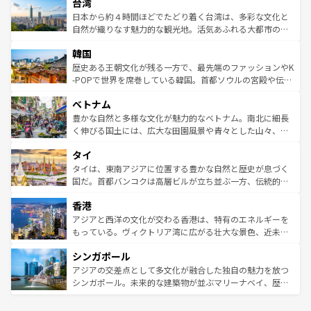
ならではの贅沢な旅のスタイルだ。 なお、新着のアメリカ
台湾
れるおもてなしの心で訪れる人々を迎えてくれるハワイの
リアリーフや大陸中央部にそびえるウルル（エアーズロッ
情報は
コンテンツ一覧
を参照してほしい。
人々、おいしいローカルフードやハワイアンミュージッ
ク）、タスマニアの美しい原生林やケアンズの熱帯雨林な
日本から約４時間ほどでたどり着く台湾は、多彩な文化と
ク、伝統的なフラダンスなど、すべてがハワイの魅力を彩
ど、見どころがたくさん。また、カフェやワイン、オージ
自然が織りなす魅力的な観光地。活気あふれる大都市の台
っている。訪れるたびに新しい発見と感動が待っているハ
ービーフなどの食文化も豊かで、美味しいものであふれて
北やノスタルジックな町並みが人気な九份（ジォウフェ
ワイを、存分に味わってほしい。 なお、新着のハワイ情報
韓国
いる。アクティビティも充実しており、サーフィンやダイ
ン）、静ひつな山岳地帯である台湾東部など、都市の喧騒
は
コンテンツ一覧
を参照してほしい。
ビング、ハイキングなど、アウトドア好きにはたまらな
と山間の静けさが共存しており、訪れる人に新しい発見と
歴史ある王朝文化が残る一方で、最先端のファッションやK
い。オーストラリアの多彩な魅力を存分に味わいつくそ
驚きをもたらしてくれる。また、奥深い台湾の食文化も魅
-POPで世界を席巻している韓国。首都ソウルの宮殿や伝統
う。 なお、新着のオーストラリア情報は
コンテンツ一覧
を
力で、夜市などの屋台グルメから高級料理、ヘルシーで美
家屋が並ぶエリアでは韓国の歴史と文化に浸ることがで
参照してほしい。
ベトナム
容にもいいと評判のスイーツなど、バラエティ豊かな料理
き、地方に足を延ばせば四季折々の自然美を楽しむことが
が味わえる。 なお、新着の台湾情報は
コンテンツ一覧
を参
できる。そして、キムチや焼肉、絶品のストリートフード
豊かな自然と多様な文化が魅力的なベトナム。南北に細長
照してほしい。
まで、さまざまな韓国料理が待っている。夜には、韓国な
く伸びる国土には、広大な田園風景や青々とした山々、世
らではのナイトライフも堪能できる。あたたかいホスピタ
界遺産に登録された壮大な自然景観が点在し、都市部では
タイ
リティに包まれながら、韓国の多彩な魅力を心ゆくまで味
急速な発展と共に伝統が息づく。ハノイの古い町並みやホ
わってみてほしい。 なお、新着の韓国情報は
コンテンツ一
ーチミン市のフランス統治時代の建物も、独特の雰囲気を
タイは、東南アジアに位置する豊かな自然と歴史が息づく
覧
を参照してほしい。
醸し出している。また、バラエティの豊かさとおいしさで
国だ。首都バンコクは高層ビルが立ち並ぶ一方、伝統的な
世界中の食通を魅了してやまないベトナム料理も魅力のひ
寺院や市場がいたるところに点在し、古きよき文化と現代
香港
とつ。フォーやバインミー、ベトナムコーヒーなどは、ぜ
の活気が交差している。北部ではチェンマイなどの山岳地
ひ現地で味わいたい。どの地域を訪れてもあたたかい人々
帯で自然と触れ合い、南部ではプーケットやクラビの美し
アジアと西洋の文化が交わる香港は、特有のエネルギーを
が旅行者を迎えてくれるので、きっと忘れられない旅にな
いビーチでリゾート気分を楽しむことができる。タイ料理
もっている。ヴィクトリア湾に広がる壮大な景色、近未来
るはずだ。 なお、新着のベトナム情報は
コンテンツ一覧
を
は世界的に有名で、屋台から高級レストランまで味覚を刺
的なアートスポット、そして歴史と現代が融合した町並
参照してほしい。
シンガポール
激する。気候は一年中温暖で、どの季節にも異なる楽しみ
み、どこを訪れても感動するはず。観光スポットが密集し
が待っている。親しみやすいタイの人々、仏教を中心とし
ており、効率よく見どころを回れるのも魅力。息をのむよ
アジアの交差点として多文化が融合した独自の魅力を放つ
た文化、そして多様な観光資源が、訪れる旅人を魅了し続
うな絶景から文化的な体験まで、香港を存分に楽しみ尽く
シンガポール。未来的な建築物が並ぶマリーナベイ、歴史
ける。 なお、新着のタイ情報は
コンテンツ一覧
を参照して
そう。 なお、新着の香港情報は
コンテンツ一覧
を参照して
と伝統を感じられるエスニックタウン、多数の緑豊かな公
ほしい。
ほしい。
園や自然保護区など、自然が調和した近代的な景観と文化