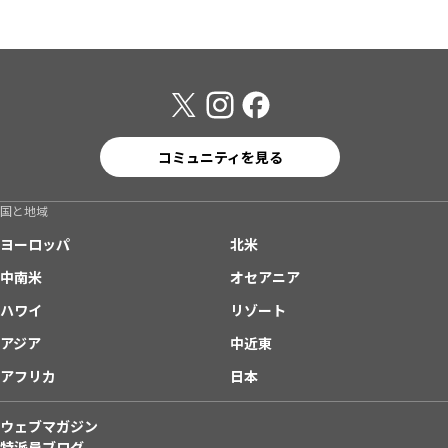
コミュニティを見る
国と地域
ヨーロッパ
北米
中南米
オセアニア
ハワイ
リゾート
アジア
中近東
アフリカ
日本
ウェブマガジン
特派員ブログ