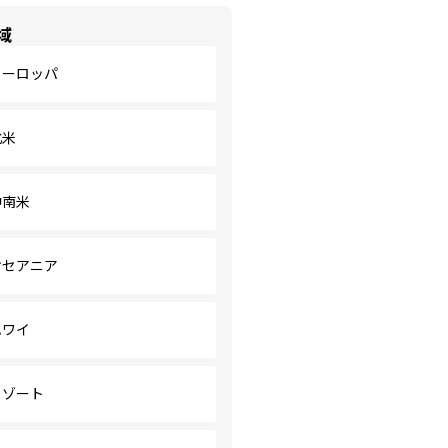
域
ヨーロッパ
北米
中南米
オセアニア
ハワイ
リゾート