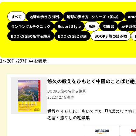
すべて
地球の歩き方 海外
地球の歩き方 Jシリーズ（国内）
aru
ランキング&テクニック
Resort Style
島旅
御朱印
歴史時代
BOOKS 旅の名言＆絶景
BOOKS 旅と健康
BOOKS 旅の読み物
1〜20件/297件中 を表示
悠久の教えをひもとく中国のことばと絶
BOOKS 旅の名言＆絶景
2022.12.15 発売
世界を４０年以上歩いてきた「地球の歩き方
名言と癒やしの絶景集