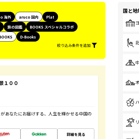
国と地
co 海外
aruco 国内
Plat
旅の図鑑
BOOKS スペシャルコラボ
BOOKS
D-Books
絞り込み条件を追加
景１００
」があなたにお届けする、人生を輝かせる中国の
詳細を見る