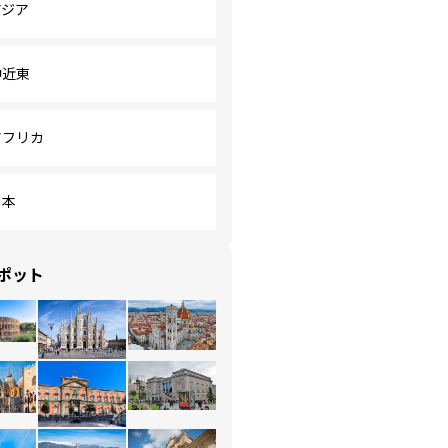
アジア
中近東
アフリカ
日本
ポット