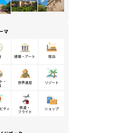
ーマ
食
建築・アート
宿泊
ト・
世界遺産
リゾート
戦
鉄道・
ビティ
ショップ
フライト