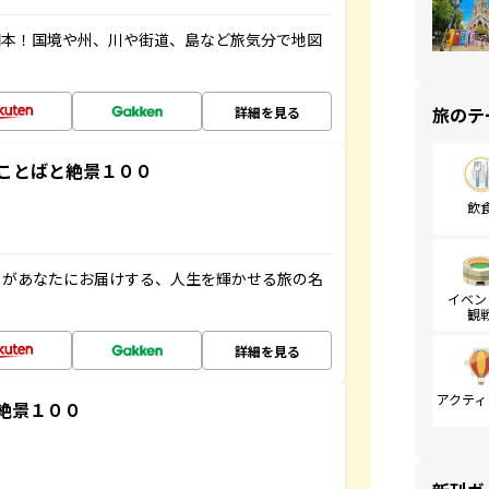
図本！国境や州、川や街道、島など旅気分で地図
旅のテ
詳細を見る
ことばと絶景１００
飲
」があなたにお届けする、人生を輝かせる旅の名
イベン
観
詳細を見る
アクティ
絶景１００