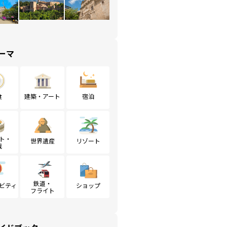
ーマ
食
建築・アート
宿泊
ト・
世界遺産
リゾート
戦
鉄道・
ビティ
ショップ
フライト