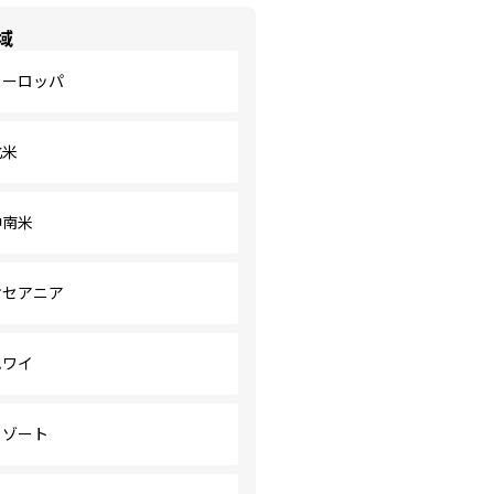
域
ヨーロッパ
北米
中南米
オセアニア
ハワイ
リゾート