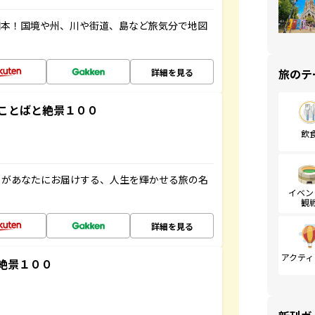
図本！国境や州、川や街道、島など旅気分で地図
旅のテ
詳細を見る
ことばと絶景１００
飲
」があなたにお届けする、人生を輝かせる旅の名
イベン
観
詳細を見る
アクティ
絶景１００