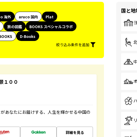
国と地
co 海外
aruco 国内
Plat
旅の図鑑
BOOKS スペシャルコラボ
BOOKS
D-Books
絞り込み条件を追加
景１００
」があなたにお届けする、人生を輝かせる中国の
詳細を見る