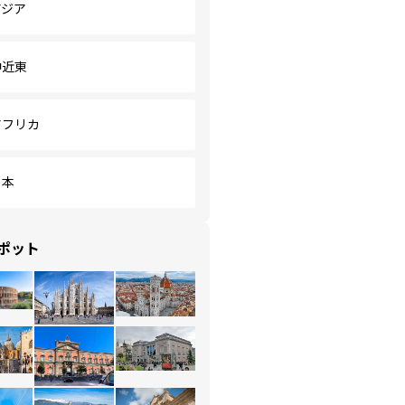
アジア
中近東
アフリカ
日本
ポット