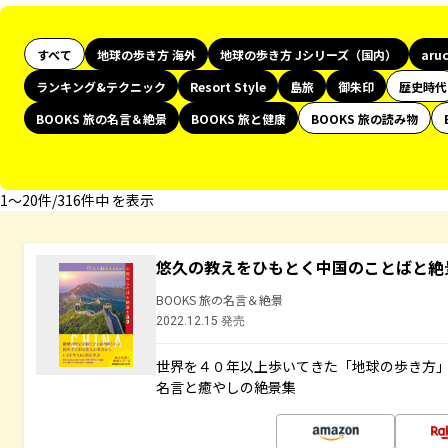
すべて
地球の歩き方 海外
地球の歩き方 Jシリーズ（国内）
aru
ランキング&テクニック
Resort Style
島旅
御朱印
歴史時代
BOOKS 旅の名言＆絶景
BOOKS 旅と健康
BOOKS 旅の読み物
1〜20件/316件中 を表示
悠久の教えをひもとく中国のことばと絶
BOOKS 旅の名言＆絶景
2022.12.15 発売
世界を４０年以上歩いてきた「地球の歩き方
名言と癒やしの絶景集