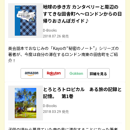
地球の歩き方 カンタベリーと周辺の
すてきな田舎町へ～ロンドンからの日
帰りおさんぽガイド♪
D-Books
2018.07.26 発売
英会話本でおなじみの「Kayoの“秘密のノート”」シリーズの
著者が、今度は自分の滞在するロンドン南東の田舎町をご紹
介！
詳細を見る
とろとろトロピカル ある旅の記録と
記憶。 第1巻
D-Books
2018.03.29 発売
子供の頃から夢見ていた南の島に滞在することになった筆者