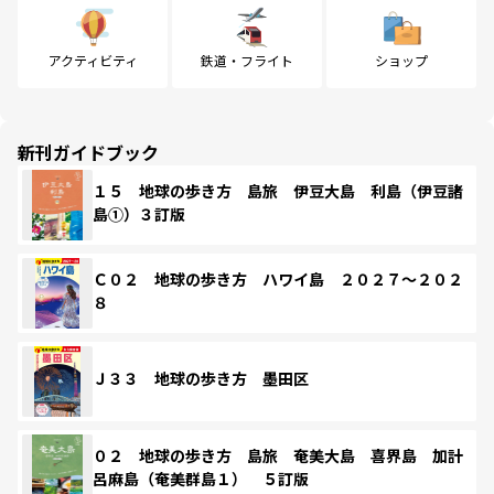
アクティビティ
鉄道・フライト
ショップ
新刊ガイドブック
１５ 地球の歩き方 島旅 伊豆大島 利島（伊豆諸
島①）３訂版
Ｃ０２ 地球の歩き方 ハワイ島 ２０２７～２０２
８
Ｊ３３ 地球の歩き方 墨田区
０２ 地球の歩き方 島旅 奄美大島 喜界島 加計
呂麻島（奄美群島１） ５訂版