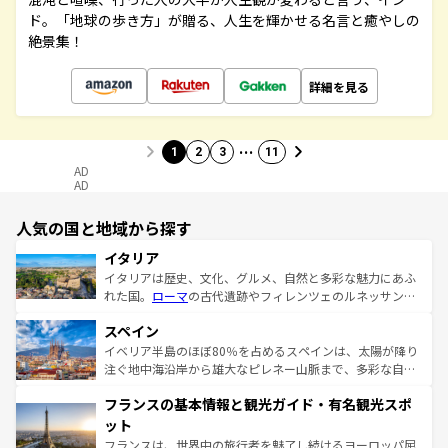
ド。「地球の歩き方」が贈る、人生を輝かせる名言と癒やしの
絶景集！
詳細を見る
…
1
2
3
11
AD
AD
人気の国と地域から探す
イタリア
イタリアは歴史、文化、グルメ、自然と多彩な魅力にあふ
れた国。
ローマ
の古代遺跡やフィレンツェのルネッサンス
美術、ヴェネツィアの運河など、歴史あるスポットはもち
スペイン
ろん、トスカーナの美しい田園風景やアマルフィ海岸の絶
景など、自然景観も見逃せない。観光の合間には、本場の
イベリア半島のほぼ80％を占めるスペインは、太陽が降り
ピザやパスタなど、絶品のイタリア料理を堪能することも
注ぐ地中海沿岸から雄大なピレネー山脈まで、多彩な自然
できる。朝目覚めてから夜眠るまで、すべての瞬間を楽し
と文化が詰まったヨーロッパ屈指の旅行先だ。多様な地域
フランスの基本情報と観光ガイド・有名観光スポ
ませてくれるイタリアで、忘れられない旅をしてみよう！
文化が根付くこの国では、情熱的なフラメンコ、熱気あふ
なお、新着のイタリア情報は
コンテンツ一覧
を参照してほ
れる闘牛、そして美味しいタパスが生活の一部となってい
ット
しい。
る。首都マドリードの洗練された雰囲気や、バルセロナの
フランスは、世界中の旅行者を魅了し続けるヨーロッパ屈