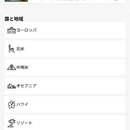
ける。 なお、新着のタイ情報は
コンテンツ一覧
を参照して
そう。 なお、新着の香港情報は
コンテンツ一覧
を参照して
と伝統を感じられるエスニックタウン、多数の緑豊かな公
ほしい。
ほしい。
園や自然保護区など、自然が調和した近代的な景観と文化
の多様性あふれるカラフルな町は、どこを歩いても新しい
国と地域
発見がある。さらに、治安のよさや充実した公共交通機関
も、旅行者にとっては魅力的なポイント。グルメも豊富
で、ホーカーズは地元の風情を楽しめる外せないスポット
ヨーロッパ
だ。訪れる人を飽きさせないシンガポールで、多様な魅力
を体感しよう。 なお、新着のシンガポール情報は
コンテン
ツ一覧
を参照してほしい。
北米
中南米
オセアニア
ハワイ
リゾート