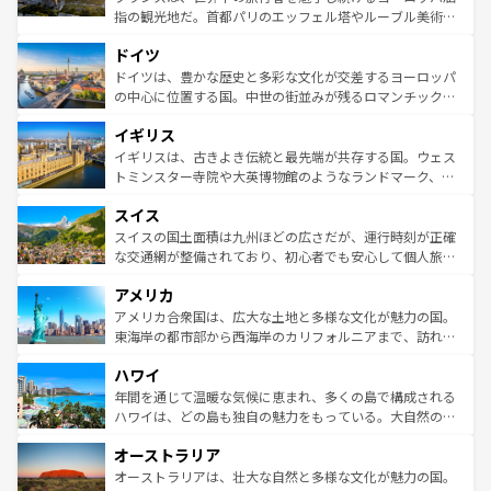
アートに溢れた街角から、地方では古代ローマ遺跡や中世
指の観光地だ。首都パリのエッフェル塔やルーブル美術館
の城塞都市、穏やかなビーチリゾートまで多彩な表情を見
といった象徴的なスポットから、田舎町の古風な美しさま
せる。地方によって風土や気候が異なるスペインはその個
ドイツ
で、幅広い魅力が詰まっている。華麗な宮殿、歴史的な大
性で訪れる人を魅了する。 なお、新着のスペイン情報は
コ
聖堂、美しいビーチ、そして豊かな自然が、訪れる者を心
ドイツは、豊かな歴史と多彩な文化が交差するヨーロッパ
ンテンツ一覧
を参照してほしい。
から魅了する。また、フランスは美食の国としても知ら
の中心に位置する国。中世の街並みが残るロマンチック街
れ、フランス料理はユネスコ無形文化遺産にも登録されて
道から、未来を先取りするようなモダンな都市まで多様な
イギリス
いる。シャンパンの発祥地であるランス、プロヴァンスの
顔を持つこの国は、どこを歩いても飽きることがない。ベ
香り高いラベンダー畑など、多彩な楽しみ方が可能だ。さ
ルリンの文化的活気、バイエルン州のアルプスの絶景、そ
イギリスは、古きよき伝統と最先端が共存する国。ウェス
らに、パリ以外の地域にも魅力が溢れており、どの街角に
してライン川沿いのワイン畑といった風景は必見。ビール
トミンスター寺院や大英博物館のようなランドマーク、歴
も豊かな歴史と文化が息づいている。パリ以外の個性あふ
とソーセージを味わいながら地元の人と過ごす楽しい時間
史ある大学都市、美しい丘陵地帯や牧歌的な風景など、エ
れる地方に足を運ぶとそれぞれで全く異なる文化を体験で
スイス
は、お酒好きな人にはぜひ体験してほしい。 なお、新着の
リアごとに異なる魅力がある。また、優雅なアフタヌーン
きるだろう。 なお、新着のフランス情報は
コンテンツ一覧
ドイツ情報は
コンテンツ一覧
を参照してほしい。
ティー、ビール好きにはたまらない英国パブ、サッカー観
スイスの国土面積は九州ほどの広さだが、運行時刻が正確
を参照してほしい。
戦など、本場だからこそできる体験も豊富。イギリスを旅
な交通網が整備されており、初心者でも安心して個人旅行
して楽しみつくそう。 なお、新着のイギリス情報は
コンテ
を楽しめる。日本同様に時刻表どおりの旅が可能だ。中世
アメリカ
ンツ一覧
を参照してほしい。
の建物がそのまま残る町や、スイスならではのユニークな
博物館もあり、アルプス観光だけでなく町歩きも満喫する
アメリカ合衆国は、広大な土地と多様な文化が魅力の国。
ことができる。国民の所得が高いため物価も高いが、旅行
東海岸の都市部から西海岸のカリフォルニアまで、訪れる
者向けの交通パス提供のサービスもあり、うまく活用すれ
場所ごとに異なる風景と体験が待っている。ニューヨーク
ハワイ
ば市内交通費無料で観光を楽しむこともできる。 なお、新
のような巨大都市は、観光、ショッピング、エンターテイ
着のスイス情報は
コンテンツ一覧
を参照してほしい。
ンメントが詰まった刺激的なスポットだ。一方、アメリカ
年間を通じて温暖な気候に恵まれ、多くの島で構成される
西部には大自然が広がり、グランドキャニオンやイエロー
ハワイは、どの島も独自の魅力をもっている。大自然の神
ストーン国立公園といった絶景が堪能できる。さらに、南
秘を感じたいなら、火山が生み出した壮大な景観を誇るハ
オーストラリア
部のニューオーリンズでは、音楽と美食が融合した独特の
ワイ島は見逃せない。また、定番の観光地といえばオアフ
文化が魅力。旅行者はアメリカの各地域で異なる魅力を楽
島だが、静かな自然を求めるならマウイ島やカウアイ島が
オーストラリアは、壮大な自然と多様な文化が魅力の国。