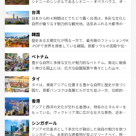
しみながら、その多様性と豊かな歴史を感じることができ
おすすめ。エメラルドグリーンに輝く海をはじめ、豊かな
シドニーのシンボルであるシドニー・オペラハウス、オー
るだろう。車でのロードトリップや列車の旅も、アメリカ
文化や歴史が息づいている。「アロハスピリット」と呼ば
ストラリア東海岸北部に広がる大サンゴ礁地帯グレートバ
ならではの贅沢な旅のスタイルだ。 なお、新着のアメリカ
台湾
れるおもてなしの心で訪れる人々を迎えてくれるハワイの
リアリーフや大陸中央部にそびえるウルル（エアーズロッ
情報は
コンテンツ一覧
を参照してほしい。
人々、おいしいローカルフードやハワイアンミュージッ
ク）、タスマニアの美しい原生林やケアンズの熱帯雨林な
日本から約４時間ほどでたどり着く台湾は、多彩な文化と
ク、伝統的なフラダンスなど、すべてがハワイの魅力を彩
ど、見どころがたくさん。また、カフェやワイン、オージ
自然が織りなす魅力的な観光地。活気あふれる大都市の台
っている。訪れるたびに新しい発見と感動が待っているハ
ービーフなどの食文化も豊かで、美味しいものであふれて
北やノスタルジックな町並みが人気な九份（ジォウフェ
ワイを、存分に味わってほしい。 なお、新着のハワイ情報
韓国
いる。アクティビティも充実しており、サーフィンやダイ
ン）、静ひつな山岳地帯である台湾東部など、都市の喧騒
は
コンテンツ一覧
を参照してほしい。
ビング、ハイキングなど、アウトドア好きにはたまらな
と山間の静けさが共存しており、訪れる人に新しい発見と
歴史ある王朝文化が残る一方で、最先端のファッションやK
い。オーストラリアの多彩な魅力を存分に味わいつくそ
驚きをもたらしてくれる。また、奥深い台湾の食文化も魅
-POPで世界を席巻している韓国。首都ソウルの宮殿や伝統
う。 なお、新着のオーストラリア情報は
コンテンツ一覧
を
力で、夜市などの屋台グルメから高級料理、ヘルシーで美
家屋が並ぶエリアでは韓国の歴史と文化に浸ることがで
参照してほしい。
ベトナム
容にもいいと評判のスイーツなど、バラエティ豊かな料理
き、地方に足を延ばせば四季折々の自然美を楽しむことが
が味わえる。 なお、新着の台湾情報は
コンテンツ一覧
を参
できる。そして、キムチや焼肉、絶品のストリートフード
豊かな自然と多様な文化が魅力的なベトナム。南北に細長
照してほしい。
まで、さまざまな韓国料理が待っている。夜には、韓国な
く伸びる国土には、広大な田園風景や青々とした山々、世
らではのナイトライフも堪能できる。あたたかいホスピタ
界遺産に登録された壮大な自然景観が点在し、都市部では
タイ
リティに包まれながら、韓国の多彩な魅力を心ゆくまで味
急速な発展と共に伝統が息づく。ハノイの古い町並みやホ
わってみてほしい。 なお、新着の韓国情報は
コンテンツ一
ーチミン市のフランス統治時代の建物も、独特の雰囲気を
タイは、東南アジアに位置する豊かな自然と歴史が息づく
覧
を参照してほしい。
醸し出している。また、バラエティの豊かさとおいしさで
国だ。首都バンコクは高層ビルが立ち並ぶ一方、伝統的な
世界中の食通を魅了してやまないベトナム料理も魅力のひ
寺院や市場がいたるところに点在し、古きよき文化と現代
香港
とつ。フォーやバインミー、ベトナムコーヒーなどは、ぜ
の活気が交差している。北部ではチェンマイなどの山岳地
ひ現地で味わいたい。どの地域を訪れてもあたたかい人々
帯で自然と触れ合い、南部ではプーケットやクラビの美し
アジアと西洋の文化が交わる香港は、特有のエネルギーを
が旅行者を迎えてくれるので、きっと忘れられない旅にな
いビーチでリゾート気分を楽しむことができる。タイ料理
もっている。ヴィクトリア湾に広がる壮大な景色、近未来
るはずだ。 なお、新着のベトナム情報は
コンテンツ一覧
を
は世界的に有名で、屋台から高級レストランまで味覚を刺
的なアートスポット、そして歴史と現代が融合した町並
参照してほしい。
シンガポール
激する。気候は一年中温暖で、どの季節にも異なる楽しみ
み、どこを訪れても感動するはず。観光スポットが密集し
が待っている。親しみやすいタイの人々、仏教を中心とし
ており、効率よく見どころを回れるのも魅力。息をのむよ
アジアの交差点として多文化が融合した独自の魅力を放つ
た文化、そして多様な観光資源が、訪れる旅人を魅了し続
うな絶景から文化的な体験まで、香港を存分に楽しみ尽く
シンガポール。未来的な建築物が並ぶマリーナベイ、歴史