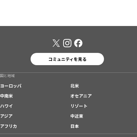
コミュニティを見る
国と地域
ヨーロッパ
北米
中南米
オセアニア
ハワイ
リゾート
アジア
中近東
アフリカ
日本