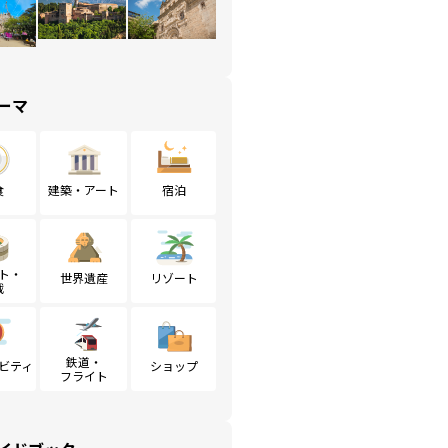
ーマ
食
建築・アート
宿泊
ト・
世界遺産
リゾート
戦
鉄道・
ビティ
ショップ
フライト