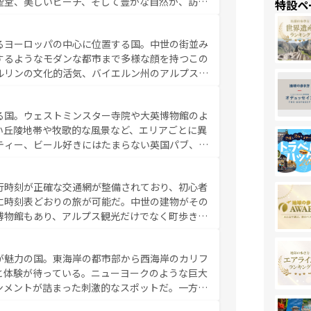
聖堂、美しいビーチ、そして豊かな自然が、訪れ
特設ペ
食の国としても知られ、フランス料理はユネスコ
ンの発祥地であるランス、プロヴァンスの香り高
るヨーロッパの中心に位置する国。中世の街並み
だ。さらに、パリ以外の地域にも魅力が溢れてお
するようなモダンな都市まで多様な顔を持つこの
ている。パリ以外の個性あふれる地方に足を運ぶ
ルリンの文化的活気、バイエルン州のアルプスの
とそれぞれで全く異なる文化を体験できるだろう。 なお、新着のフランス情報は
コンテンツ
た風景は必見。ビールとソーセージを味わいなが
ひ体験してほしい。 なお、新着のド
る国。ウェストミンスター寺院や大英博物館のよ
。
い丘陵地帯や牧歌的な風景など、エリアごとに異
ティー、ビール好きにはたまらない英国パブ、サ
豊富。イギリスを旅して楽しみつくそう。 な
参照してほしい。
行時刻が正確な交通網が整備されており、初心者
に時刻表どおりの旅が可能だ。中世の建物がその
博物館もあり、アルプス観光だけでなく町歩きも
め物価も高いが、旅行者向けの交通パス提供のサ
観光を楽しむこともできる。 なお、新着
が魅力の国。東海岸の都市部から西海岸のカリフ
しい。
と体験が待っている。ニューヨークのような巨大
ンメントが詰まった刺激的なスポットだ。一方、
キャニオンやイエローストーン国立公園といった