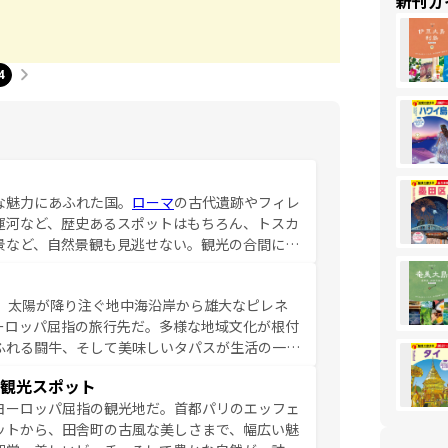
新刊ガ
4
な魅力にあふれた国。
ローマ
の古代遺跡やフィレ
運河など、歴史あるスポットはもちろん、トスカ
景など、自然景観も見逃せない。観光の合間に
ア料理を堪能することもできる。朝目覚めてから
るイタリアで、忘れられない旅をしてみよう！
、太陽が降り注ぐ地中海沿岸から雄大なピレネ
を参照してほしい。
ーロッパ屈指の旅行先だ。多様な地域文化が根付
ふれる闘牛、そして美味しいタパスが生活の一部
雰囲気や、バルセロナのアートに溢れた街角か
観光スポット
市、穏やかなビーチリゾートまで多彩な表情を見
ヨーロッパ屈指の観光地だ。首都パリのエッフェ
はその個性で訪れる人を魅了する。 なお、
ットから、田舎町の古風な美しさまで、幅広い魅
してほしい。