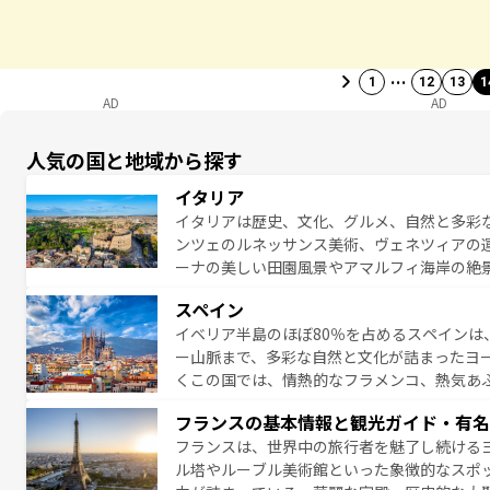
…
1
12
13
1
AD
AD
人気の国と地域から探す
イタリア
イタリアは歴史、文化、グルメ、自然と多彩
ンツェのルネッサンス美術、ヴェネツィアの
ーナの美しい田園風景やアマルフィ海岸の絶
は、本場のピザやパスタなど、絶品のイタリ
スペイン
夜眠るまで、すべての瞬間を楽しませてくれ
イベリア半島のほぼ80％を占めるスペインは
なお、新着のイタリア情報は
コンテンツ一覧
ー山脈まで、多彩な自然と文化が詰まったヨ
くこの国では、情熱的なフラメンコ、熱気あ
となっている。首都マドリードの洗練された
フランスの基本情報と観光ガイド・有名
ら、地方では古代ローマ遺跡や中世の城塞都
フランスは、世界中の旅行者を魅了し続ける
せる。地方によって風土や気候が異なるスペイン
ル塔やルーブル美術館といった象徴的なスポ
新着のスペイン情報は
コンテンツ一覧
を参照