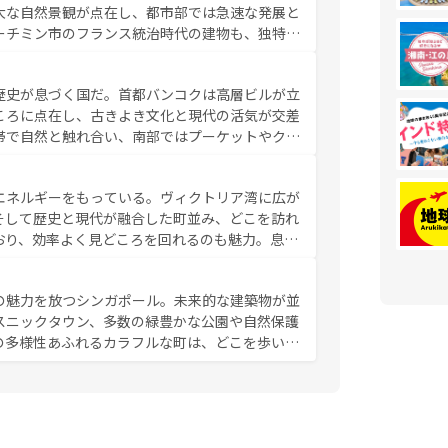
大な自然景観が点在し、都市部では急速な発展と
ーチミン市のフランス統治時代の建物も、独特の
の豊かさとおいしさで世界中の食通を魅了してや
やバインミー、ベトナムコーヒーなどは、ぜひ現
歴史が息づく国だ。首都バンコクは高層ビルが立
かい人々が旅行者を迎えてくれるので、きっと忘
ころに点在し、古きよき文化と現代の活気が交差
お、新着のベトナム情報は
コンテンツ一覧
を参照してほし
帯で自然と触れ合い、南部ではプーケットやクラ
とができる。タイ料理は世界的に有名で、屋台か
は一年中温暖で、どの季節にも異なる楽しみが待
エネルギーをもっている。ヴィクトリア湾に広が
中心とした文化、そして多様な観光資源が、訪れ
そして歴史と現代が融合した町並み、どこを訪れ
イ情報は
コンテンツ一覧
を参照してほしい。
おり、効率よく見どころを回れるのも魅力。息を
み尽くそう。 なお、新着の香港情
の魅力を放つシンガポール。未来的な建築物が並
スニックタウン、多数の緑豊かな公園や自然保護
の多様性あふれるカラフルな町は、どこを歩いて
充実した公共交通機関も、旅行者にとっては魅力
は地元の風情を楽しめる外せないスポットだ。訪
う。 なお、新着のシンガポー