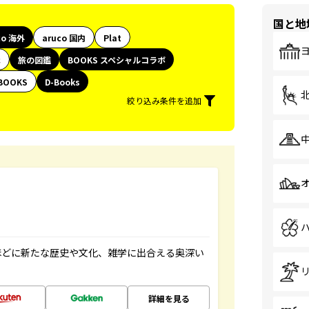
国と地
co 海外
aruco 国内
Plat
代
旅の図鑑
BOOKS スペシャルコラボ
BOOKS
D-Books
絞り込み条件を追加
ほどに新たな歴史や文化、雑学に出合える奥深い
詳細を見る