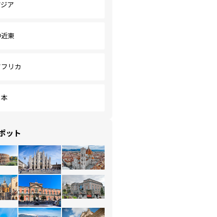
アジア
中近東
アフリカ
日本
ポット