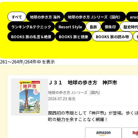
すべて
地球の歩き方 海外
地球の歩き方 Jシリーズ（国内）
aru
ランキング&テクニック
Resort Style
島旅
御朱印
歴史時
BOOKS 旅の名言＆絶景
BOOKS 旅と健康
BOOKS 旅の読み物
261〜264件/264件中 を表示
Ｊ３１ 地球の歩き方 神戸市
地球の歩き方 Jシリーズ（国内）
2026.07.23 発売
関西初の市版として『神戸市』が登場。歩く
町の魅力を余すことなく網羅！