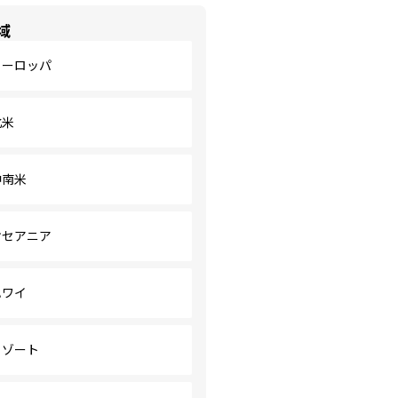
域
ヨーロッパ
北米
中南米
オセアニア
ハワイ
リゾート