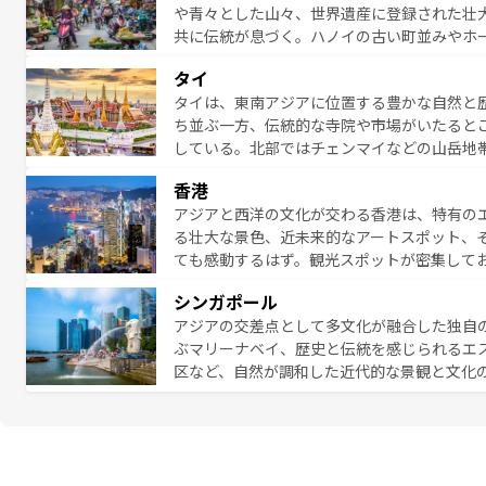
や青々とした山々、世界遺産に登録された壮
共に伝統が息づく。ハノイの古い町並みやホ
雰囲気を醸し出している。また、バラエティ
タイ
まないベトナム料理も魅力のひとつ。フォー
タイは、東南アジアに位置する豊かな自然と
地で味わいたい。どの地域を訪れてもあたた
ち並ぶ一方、伝統的な寺院や市場がいたると
れられない旅になるはずだ。 な
している。北部ではチェンマイなどの山岳地
い。
ビの美しいビーチでリゾート気分を楽しむこ
香港
ら高級レストランまで味覚を刺激する。気候
アジアと西洋の文化が交わる香港は、特有の
っている。親しみやすいタイの人々、仏教を
る壮大な景色、近未来的なアートスポット、
る旅人を魅了し続ける。 なお、新着のタ
ても感動するはず。観光スポットが密集して
のむような絶景から文化的な体験まで、香港を存分に楽し
シンガポール
報は
コンテンツ一覧
を参照してほしい。
アジアの交差点として多文化が融合した独自
ぶマリーナベイ、歴史と伝統を感じられるエ
区など、自然が調和した近代的な景観と文化
も新しい発見がある。さらに、治安のよさや
的なポイント。グルメも豊富で、ホーカーズ
れる人を飽きさせないシンガポールで、多様な魅力を体感しよ
ル情報は
コンテンツ一覧
を参照してほしい。