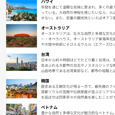
ハワイ
絶景が堪能できる。さらに、南部のニューオ
年間を通じて温暖な気候に恵まれ、多くの島
が魅力。旅行者はアメリカの各地域で異なる
っている。大自然の神秘を感じたいなら、火
感じることができるだろう。車でのロードト
せない。また、定番の観光地といえばオアフ
旅のスタイルだ。 なお、新着のアメリカ情
アイ島がおすすめ。エメラルドグリーンに輝
オーストラリア
る。「アロハスピリット」と呼ばれるおもて
オーストラリアは、壮大な自然と多様な文化
人々、おいしいローカルフードやハワイアン
ー・オペラハウス、オーストラリア東海岸北
がハワイの魅力を彩っている。訪れるたびに
や大陸中央部にそびえるウルル（エアーズロ
味わってほしい。 なお、新着のハワイ情報は
熱帯雨林など、見どころがたくさん。また、
台湾
豊かで、美味しいものであふれている。アク
日本から約４時間ほどでたどり着く台湾は、
ング、ハイキングなど、アウトドア好きには
気あふれる大都市の台北やノスタルジックな
に味わいつくそう。 なお、新着のオー
山岳地帯である台湾東部など、都市の喧騒と
発見と驚きをもたらしてくれる。また、奥深
韓国
から高級料理、ヘルシーで美容にもいいと評
歴史ある王朝文化が残る一方で、最先端のファ
える。 なお、新着の台湾情報は
コンテンツ一
首都ソウルの宮殿や伝統家屋が並ぶエリアで
を延ばせば四季折々の自然美を楽しむことが
トフードまで、さまざまな韓国料理が待って
ベトナム
能できる。あたたかいホスピタリティに包ま
豊かな自然と多様な文化が魅力的なベトナム
てみてほしい。 なお、新着の韓国情報は
コン