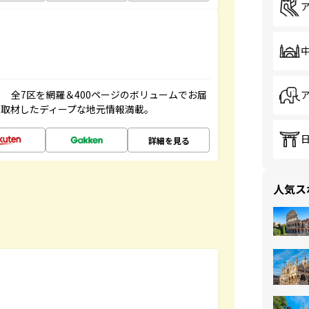
 全7区を網羅＆400ページのボリュームでお届
、取材したディープな地元情報満載。
詳細を見る
人気ス