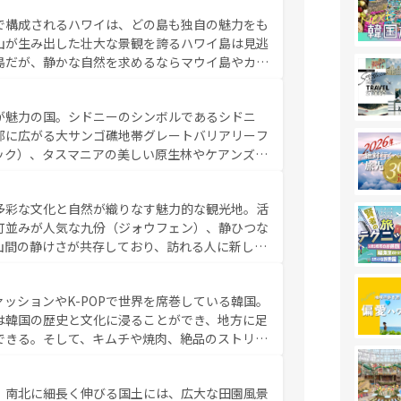
ーリンズでは、音楽と美食が融合した独特の文化
で構成されるハワイは、どの島も独自の魅力をも
魅力を楽しみながら、その多様性と豊かな歴史を
山が生み出した壮大な景観を誇るハワイ島は見逃
リップや列車の旅も、アメリカならではの贅沢な
島だが、静かな自然を求めるならマウイ島やカウ
報は
コンテンツ一覧
を参照してほしい。
く海をはじめ、豊かな文化や歴史が息づいてい
なしの心で訪れる人々を迎えてくれるハワイの
が魅力の国。シドニーのシンボルであるシドニ
ミュージック、伝統的なフラダンスなど、すべて
部に広がる大サンゴ礁地帯グレートバリアリーフ
新しい発見と感動が待っているハワイを、存分に
ック）、タスマニアの美しい原生林やケアンズの
コンテンツ一覧
を参照してほしい。
カフェやワイン、オージービーフなどの食文化も
ティビティも充実しており、サーフィンやダイビ
多彩な文化と自然が織りなす魅力的な観光地。活
たまらない。オーストラリアの多彩な魅力を存分
町並みが人気な九份（ジォウフェン）、静ひつな
ストラリア情報は
コンテンツ一覧
を参照してほしい。
山間の静けさが共存しており、訪れる人に新しい
い台湾の食文化も魅力で、夜市などの屋台グルメ
判のスイーツなど、バラエティ豊かな料理が味わ
ッションやK-POPで世界を席巻している韓国。
覧
を参照してほしい。
は韓国の歴史と文化に浸ることができ、地方に足
できる。そして、キムチや焼肉、絶品のストリー
いる。夜には、韓国ならではのナイトライフも堪
れながら、韓国の多彩な魅力を心ゆくまで味わっ
。南北に細長く伸びる国土には、広大な田園風景
テンツ一覧
を参照してほしい。