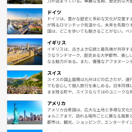
力が詰まっている。華麗な宮殿、歴史的な大
る者を心から魅了する。また、フランスは美
ドイツ
無形文化遺産にも登録されている。シャンパ
ドイツは、豊かな歴史と多彩な文化が交差す
いラベンダー畑など、多彩な楽しみ方が可能
が残るロマンチック街道から、未来を先取り
り、どの街角にも豊かな歴史と文化が息づい
国は、どこを歩いても飽きることがない。ベ
絶景、そしてライン川沿いのワイン畑といっ
一覧
を参照してほしい。
イギリス
ら地元の人と過ごす楽しい時間は、お酒好きな人にはぜ
イギリスは、古きよき伝統と最先端が共存す
イツ情報は
コンテンツ一覧
を参照してほしい
うなランドマーク、歴史ある大学都市、美し
なる魅力がある。また、優雅なアフタヌーン
ッカー観戦など、本場だからこそできる体験も
スイス
お、新着のイギリス情報は
コンテンツ一覧
を
スイスの国土面積は九州ほどの広さだが、運
でも安心して個人旅行を楽しめる。日本同様
まま残る町や、スイスならではのユニークな
満喫することができる。国民の所得が高いた
アメリカ
ービスもあり、うまく活用すれば市内交通費無料で
アメリカ合衆国は、広大な土地と多様な文化
のスイス情報は
コンテンツ一覧
を参照してほ
ォルニアまで、訪れる場所ごとに異なる風景
都市は、観光、ショッピング、エンターテイ
アメリカ西部には大自然が広がり、グランド