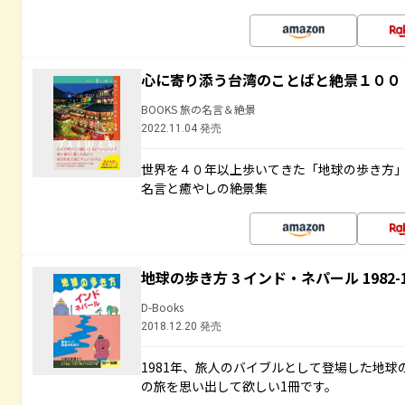
心に寄り添う台湾のことばと絶景１００
BOOKS 旅の名言＆絶景
2022.11.04 発売
世界を４０年以上歩いてきた「地球の歩き方
名言と癒やしの絶景集
地球の歩き方 3 インド・ネパール 1982
D-Books
2018.12.20 発売
1981年、旅人のバイブルとして登場した地
の旅を思い出して欲しい1冊です。