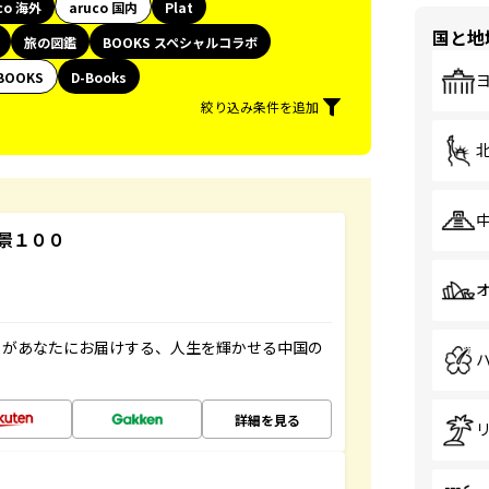
co 海外
aruco 国内
Plat
国と地
旅の図鑑
BOOKS スペシャルコラボ
BOOKS
D-Books
絞り込み条件を追加
景１００
」があなたにお届けする、人生を輝かせる中国の
詳細を見る