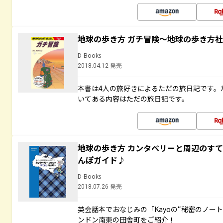
地球の歩き方 ガチ冒険～地球の歩き方
D-Books
2018.04.12 発売
本書は4人の旅好きによるただの旅日記です。
いてある内容はただの旅日記です。
地球の歩き方 カンタベリーと周辺のす
んぽガイド♪
D-Books
2018.07.26 発売
英会話本でおなじみの「Kayoの“秘密のノー
ンドン南東の田舎町をご紹介！