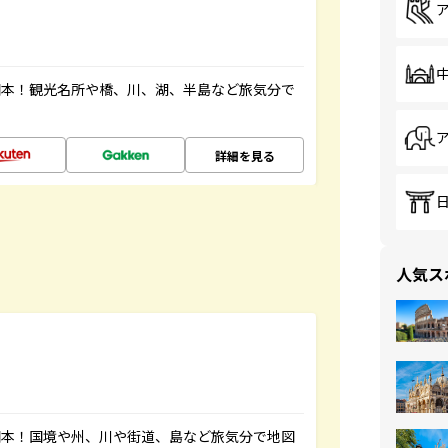
図本！観光名所や橋、川、湖、半島など旅気分で
詳細を見る
人気ス
図本！国境や州、川や街道、島など旅気分で地図