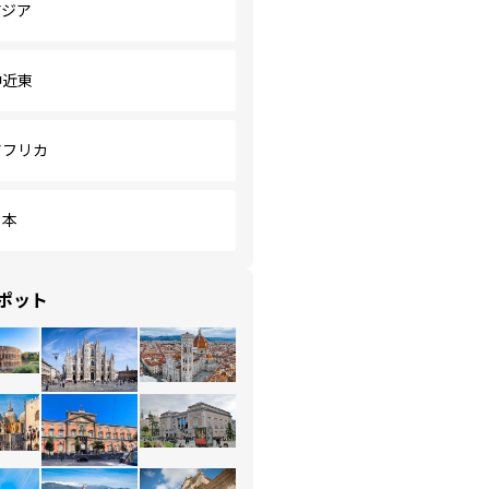
アジア
中近東
アフリカ
日本
ポット