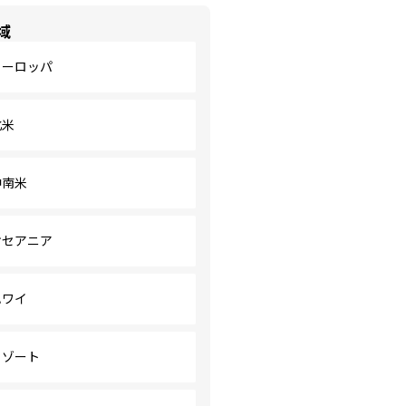
域
ヨーロッパ
北米
中南米
オセアニア
ハワイ
リゾート