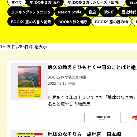
すべて
地球の歩き方 海外
地球の歩き方 Jシリーズ（国内）
aru
ランキング&テクニック
Resort Style
島旅
御朱印
歴史時代
BOOKS 旅の名言＆絶景
BOOKS 旅と健康
BOOKS 旅の読み物
1〜20件/285件中 を表示
悠久の教えをひもとく中国のことばと絶
BOOKS 旅の名言＆絶景
2022.12.15 発売
世界を４０年以上歩いてきた「地球の歩き方
名言と癒やしの絶景集
地球のなぞり方 旅地図 日本編