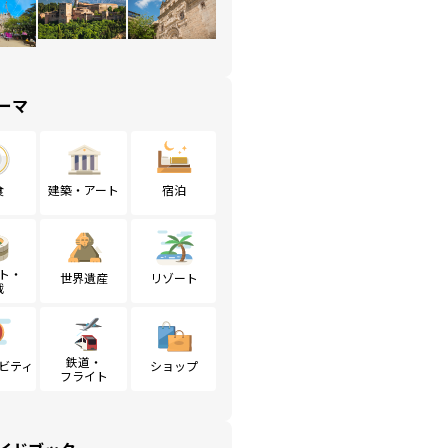
ーマ
食
建築・アート
宿泊
ト・
世界遺産
リゾート
戦
鉄道・
ビティ
ショップ
フライト