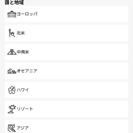
国と地域
発見がある。さらに、治安のよさや充実した公共交通機関
も、旅行者にとっては魅力的なポイント。グルメも豊富
で、ホーカーズは地元の風情を楽しめる外せないスポット
ヨーロッパ
だ。訪れる人を飽きさせないシンガポールで、多様な魅力
を体感しよう。 なお、新着のシンガポール情報は
コンテン
ツ一覧
を参照してほしい。
北米
中南米
オセアニア
ハワイ
リゾート
アジア