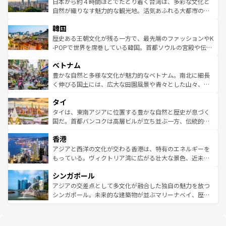
人々、おいしいローカルフードやハワイアンミュージッ
ク）、タスマニアの美しい原生林やケアンズの熱帯雨林な
日本から約４時間ほどでたどり着く台湾は、多彩な文化と
ク、伝統的なフラダンスなど、すべてがハワイの魅力を彩
ど、見どころがたくさん。また、カフェやワイン、オージ
自然が織りなす魅力的な観光地。活気あふれる大都市の台
っている。訪れるたびに新しい発見と感動が待っているハ
ービーフなどの食文化も豊かで、美味しいものであふれて
北やノスタルジックな町並みが人気な九份（ジォウフェ
ワイを、存分に味わってほしい。 なお、新着のハワイ情報
韓国
いる。アクティビティも充実しており、サーフィンやダイ
ン）、静ひつな山岳地帯である台湾東部など、都市の喧騒
は
コンテンツ一覧
を参照してほしい。
ビング、ハイキングなど、アウトドア好きにはたまらな
と山間の静けさが共存しており、訪れる人に新しい発見と
歴史ある王朝文化が残る一方で、最先端のファッションやK
い。オーストラリアの多彩な魅力を存分に味わいつくそ
驚きをもたらしてくれる。また、奥深い台湾の食文化も魅
-POPで世界を席巻している韓国。首都ソウルの宮殿や伝統
う。 なお、新着のオーストラリア情報は
コンテンツ一覧
を
力で、夜市などの屋台グルメから高級料理、ヘルシーで美
家屋が並ぶエリアでは韓国の歴史と文化に浸ることがで
参照してほしい。
ベトナム
容にもいいと評判のスイーツなど、バラエティ豊かな料理
き、地方に足を延ばせば四季折々の自然美を楽しむことが
が味わえる。 なお、新着の台湾情報は
コンテンツ一覧
を参
できる。そして、キムチや焼肉、絶品のストリートフード
豊かな自然と多様な文化が魅力的なベトナム。南北に細長
照してほしい。
まで、さまざまな韓国料理が待っている。夜には、韓国な
く伸びる国土には、広大な田園風景や青々とした山々、世
らではのナイトライフも堪能できる。あたたかいホスピタ
界遺産に登録された壮大な自然景観が点在し、都市部では
タイ
リティに包まれながら、韓国の多彩な魅力を心ゆくまで味
急速な発展と共に伝統が息づく。ハノイの古い町並みやホ
わってみてほしい。 なお、新着の韓国情報は
コンテンツ一
ーチミン市のフランス統治時代の建物も、独特の雰囲気を
タイは、東南アジアに位置する豊かな自然と歴史が息づく
覧
を参照してほしい。
醸し出している。また、バラエティの豊かさとおいしさで
国だ。首都バンコクは高層ビルが立ち並ぶ一方、伝統的な
世界中の食通を魅了してやまないベトナム料理も魅力のひ
寺院や市場がいたるところに点在し、古きよき文化と現代
香港
とつ。フォーやバインミー、ベトナムコーヒーなどは、ぜ
の活気が交差している。北部ではチェンマイなどの山岳地
ひ現地で味わいたい。どの地域を訪れてもあたたかい人々
帯で自然と触れ合い、南部ではプーケットやクラビの美し
アジアと西洋の文化が交わる香港は、特有のエネルギーを
が旅行者を迎えてくれるので、きっと忘れられない旅にな
いビーチでリゾート気分を楽しむことができる。タイ料理
もっている。ヴィクトリア湾に広がる壮大な景色、近未来
るはずだ。 なお、新着のベトナム情報は
コンテンツ一覧
を
は世界的に有名で、屋台から高級レストランまで味覚を刺
的なアートスポット、そして歴史と現代が融合した町並
参照してほしい。
シンガポール
激する。気候は一年中温暖で、どの季節にも異なる楽しみ
み、どこを訪れても感動するはず。観光スポットが密集し
が待っている。親しみやすいタイの人々、仏教を中心とし
ており、効率よく見どころを回れるのも魅力。息をのむよ
アジアの交差点として多文化が融合した独自の魅力を放つ
た文化、そして多様な観光資源が、訪れる旅人を魅了し続
うな絶景から文化的な体験まで、香港を存分に楽しみ尽く
シンガポール。未来的な建築物が並ぶマリーナベイ、歴史
ける。 なお、新着のタイ情報は
コンテンツ一覧
を参照して
そう。 なお、新着の香港情報は
コンテンツ一覧
を参照して
と伝統を感じられるエスニックタウン、多数の緑豊かな公
ほしい。
ほしい。
園や自然保護区など、自然が調和した近代的な景観と文化
の多様性あふれるカラフルな町は、どこを歩いても新しい