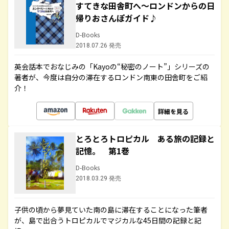
すてきな田舎町へ～ロンドンからの日
帰りおさんぽガイド♪
D-Books
2018.07.26 発売
英会話本でおなじみの「Kayoの“秘密のノート”」シリーズの
著者が、今度は自分の滞在するロンドン南東の田舎町をご紹
介！
詳細を見る
とろとろトロピカル ある旅の記録と
記憶。 第1巻
D-Books
2018.03.29 発売
子供の頃から夢見ていた南の島に滞在することになった筆者
が、島で出合うトロピカルでマジカルな45日間の記録と記