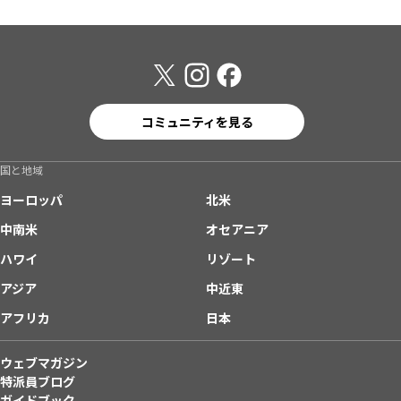
コミュニティを見る
国と地域
ヨーロッパ
北米
中南米
オセアニア
ハワイ
リゾート
アジア
中近東
アフリカ
日本
ウェブマガジン
特派員ブログ
ガイドブック