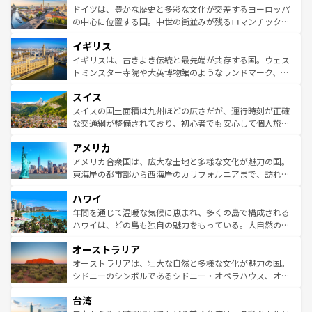
せる。地方によって風土や気候が異なるスペインはその個
聖堂、美しいビーチ、そして豊かな自然が、訪れる者を心
ドイツは、豊かな歴史と多彩な文化が交差するヨーロッパ
性で訪れる人を魅了する。 なお、新着のスペイン情報は
コ
から魅了する。また、フランスは美食の国としても知ら
の中心に位置する国。中世の街並みが残るロマンチック街
ンテンツ一覧
を参照してほしい。
れ、フランス料理はユネスコ無形文化遺産にも登録されて
道から、未来を先取りするようなモダンな都市まで多様な
イギリス
いる。シャンパンの発祥地であるランス、プロヴァンスの
顔を持つこの国は、どこを歩いても飽きることがない。ベ
香り高いラベンダー畑など、多彩な楽しみ方が可能だ。さ
ルリンの文化的活気、バイエルン州のアルプスの絶景、そ
イギリスは、古きよき伝統と最先端が共存する国。ウェス
らに、パリ以外の地域にも魅力が溢れており、どの街角に
してライン川沿いのワイン畑といった風景は必見。ビール
トミンスター寺院や大英博物館のようなランドマーク、歴
も豊かな歴史と文化が息づいている。パリ以外の個性あふ
とソーセージを味わいながら地元の人と過ごす楽しい時間
史ある大学都市、美しい丘陵地帯や牧歌的な風景など、エ
れる地方に足を運ぶとそれぞれで全く異なる文化を体験で
スイス
は、お酒好きな人にはぜひ体験してほしい。 なお、新着の
リアごとに異なる魅力がある。また、優雅なアフタヌーン
きるだろう。 なお、新着のフランス情報は
コンテンツ一覧
ドイツ情報は
コンテンツ一覧
を参照してほしい。
ティー、ビール好きにはたまらない英国パブ、サッカー観
スイスの国土面積は九州ほどの広さだが、運行時刻が正確
を参照してほしい。
戦など、本場だからこそできる体験も豊富。イギリスを旅
な交通網が整備されており、初心者でも安心して個人旅行
して楽しみつくそう。 なお、新着のイギリス情報は
コンテ
を楽しめる。日本同様に時刻表どおりの旅が可能だ。中世
アメリカ
ンツ一覧
を参照してほしい。
の建物がそのまま残る町や、スイスならではのユニークな
博物館もあり、アルプス観光だけでなく町歩きも満喫する
アメリカ合衆国は、広大な土地と多様な文化が魅力の国。
ことができる。国民の所得が高いため物価も高いが、旅行
東海岸の都市部から西海岸のカリフォルニアまで、訪れる
者向けの交通パス提供のサービスもあり、うまく活用すれ
場所ごとに異なる風景と体験が待っている。ニューヨーク
ハワイ
ば市内交通費無料で観光を楽しむこともできる。 なお、新
のような巨大都市は、観光、ショッピング、エンターテイ
着のスイス情報は
コンテンツ一覧
を参照してほしい。
ンメントが詰まった刺激的なスポットだ。一方、アメリカ
年間を通じて温暖な気候に恵まれ、多くの島で構成される
西部には大自然が広がり、グランドキャニオンやイエロー
ハワイは、どの島も独自の魅力をもっている。大自然の神
ストーン国立公園といった絶景が堪能できる。さらに、南
秘を感じたいなら、火山が生み出した壮大な景観を誇るハ
オーストラリア
部のニューオーリンズでは、音楽と美食が融合した独特の
ワイ島は見逃せない。また、定番の観光地といえばオアフ
文化が魅力。旅行者はアメリカの各地域で異なる魅力を楽
島だが、静かな自然を求めるならマウイ島やカウアイ島が
オーストラリアは、壮大な自然と多様な文化が魅力の国。
しみながら、その多様性と豊かな歴史を感じることができ
おすすめ。エメラルドグリーンに輝く海をはじめ、豊かな
シドニーのシンボルであるシドニー・オペラハウス、オー
るだろう。車でのロードトリップや列車の旅も、アメリカ
文化や歴史が息づいている。「アロハスピリット」と呼ば
ストラリア東海岸北部に広がる大サンゴ礁地帯グレートバ
ならではの贅沢な旅のスタイルだ。 なお、新着のアメリカ
台湾
れるおもてなしの心で訪れる人々を迎えてくれるハワイの
リアリーフや大陸中央部にそびえるウルル（エアーズロッ
情報は
コンテンツ一覧
を参照してほしい。