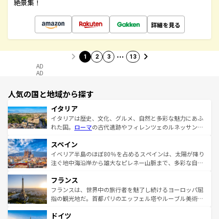
絶景集！
詳細を見る
…
1
2
3
13
AD
AD
人気の国と地域から探す
イタリア
イタリアは歴史、文化、グルメ、自然と多彩な魅力にあふ
れた国。
ローマ
の古代遺跡やフィレンツェのルネッサンス
美術、ヴェネツィアの運河など、歴史あるスポットはもち
スペイン
ろん、トスカーナの美しい田園風景やアマルフィ海岸の絶
景など、自然景観も見逃せない。観光の合間には、本場の
イベリア半島のほぼ80％を占めるスペインは、太陽が降り
ピザやパスタなど、絶品のイタリア料理を堪能することも
注ぐ地中海沿岸から雄大なピレネー山脈まで、多彩な自然
できる。朝目覚めてから夜眠るまで、すべての瞬間を楽し
と文化が詰まったヨーロッパ屈指の旅行先だ。多様な地域
フランス
ませてくれるイタリアで、忘れられない旅をしてみよう！
文化が根付くこの国では、情熱的なフラメンコ、熱気あふ
なお、新着のイタリア情報は
コンテンツ一覧
を参照してほ
れる闘牛、そして美味しいタパスが生活の一部となってい
フランスは、世界中の旅行者を魅了し続けるヨーロッパ屈
しい。
る。首都マドリードの洗練された雰囲気や、バルセロナの
指の観光地だ。首都パリのエッフェル塔やルーブル美術館
アートに溢れた街角から、地方では古代ローマ遺跡や中世
といった象徴的なスポットから、田舎町の古風な美しさま
ドイツ
の城塞都市、穏やかなビーチリゾートまで多彩な表情を見
で、幅広い魅力が詰まっている。華麗な宮殿、歴史的な大