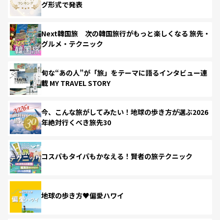
グ形式で発表
Next韓国旅 次の韓国旅行がもっと楽しくなる 旅先・
グルメ・テクニック
旬な“あの人”が「旅」をテーマに語るインタビュー連
載 MY TRAVEL STORY
今、こんな旅がしてみたい！地球の歩き方が選ぶ2026
年絶対行くべき旅先30
コスパもタイパもかなえる！賢者の旅テクニック
地球の歩き方♥偏愛ハワイ