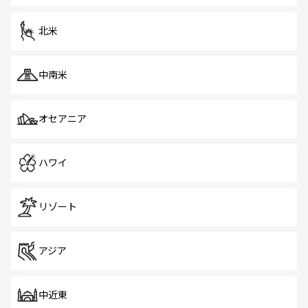
を体感しよう。 なお、新着のシンガポール情報は
コンテン
ツ一覧
を参照してほしい。
北米
中南米
オセアニア
ハワイ
リゾート
アジア
中近東