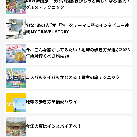
Next韓国旅 次の韓国旅行がもっと楽しくなる 旅先・
グルメ・テクニック
旬な“あの人”が「旅」をテーマに語るインタビュー連
載 MY TRAVEL STORY
今、こんな旅がしてみたい！地球の歩き方が選ぶ2026
年絶対行くべき旅先30
コスパもタイパもかなえる！賢者の旅テクニック
地球の歩き方♥偏愛ハワイ
今年の夏はインスパイアへ！