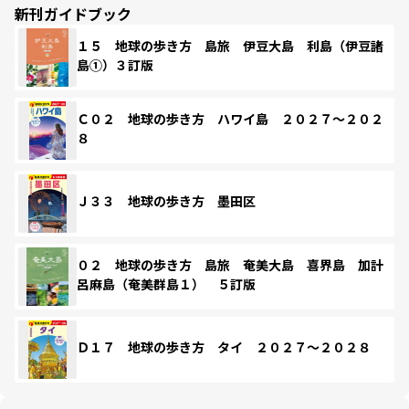
新刊ガイドブック
１５ 地球の歩き方 島旅 伊豆大島 利島（伊豆諸
島①）３訂版
Ｃ０２ 地球の歩き方 ハワイ島 ２０２７～２０２
８
Ｊ３３ 地球の歩き方 墨田区
０２ 地球の歩き方 島旅 奄美大島 喜界島 加計
呂麻島（奄美群島１） ５訂版
Ｄ１７ 地球の歩き方 タイ ２０２７～２０２８