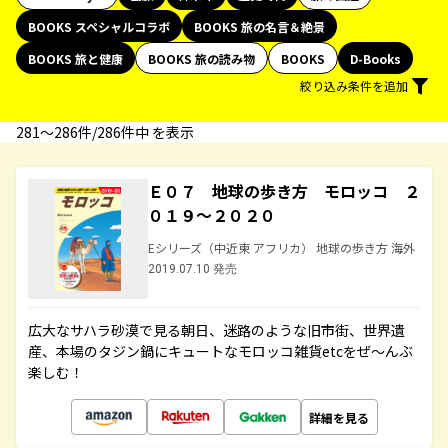
BOOKS スペシャルコラボ
BOOKS 旅の名言＆絶景
BOOKS 旅と健康
BOOKS 旅の読み物
BOOKS
D-Books
絞り込み条件を追加
281〜286件/286件中 を表示
Ｅ０７ 地球の歩き方 モロッコ ２
０１９～２０２０
Eシリーズ（中近東 アフリカ） 地球の歩き方 海外
2019.07.10 発売
広大なサハラ砂漠で見る朝日、迷路のような旧市街、世界遺
産、本場のタジン鍋にキュートなモロッコ雑貨etcをぜ～んぶ
楽しむ！
詳細を見る