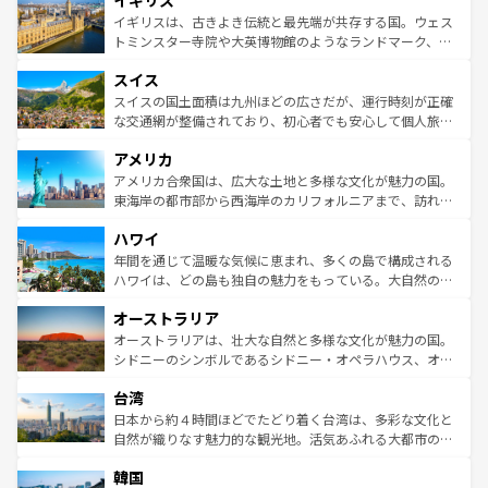
イギリス
顔を持つこの国は、どこを歩いても飽きることがない。ベ
香り高いラベンダー畑など、多彩な楽しみ方が可能だ。さ
ルリンの文化的活気、バイエルン州のアルプスの絶景、そ
イギリスは、古きよき伝統と最先端が共存する国。ウェス
らに、パリ以外の地域にも魅力が溢れており、どの街角に
してライン川沿いのワイン畑といった風景は必見。ビール
トミンスター寺院や大英博物館のようなランドマーク、歴
も豊かな歴史と文化が息づいている。パリ以外の個性あふ
とソーセージを味わいながら地元の人と過ごす楽しい時間
史ある大学都市、美しい丘陵地帯や牧歌的な風景など、エ
れる地方に足を運ぶとそれぞれで全く異なる文化を体験で
スイス
は、お酒好きな人にはぜひ体験してほしい。 なお、新着の
リアごとに異なる魅力がある。また、優雅なアフタヌーン
きるだろう。 なお、新着のフランス情報は
コンテンツ一覧
ドイツ情報は
コンテンツ一覧
を参照してほしい。
ティー、ビール好きにはたまらない英国パブ、サッカー観
スイスの国土面積は九州ほどの広さだが、運行時刻が正確
を参照してほしい。
戦など、本場だからこそできる体験も豊富。イギリスを旅
な交通網が整備されており、初心者でも安心して個人旅行
して楽しみつくそう。 なお、新着のイギリス情報は
コンテ
を楽しめる。日本同様に時刻表どおりの旅が可能だ。中世
アメリカ
ンツ一覧
を参照してほしい。
の建物がそのまま残る町や、スイスならではのユニークな
博物館もあり、アルプス観光だけでなく町歩きも満喫する
アメリカ合衆国は、広大な土地と多様な文化が魅力の国。
ことができる。国民の所得が高いため物価も高いが、旅行
東海岸の都市部から西海岸のカリフォルニアまで、訪れる
者向けの交通パス提供のサービスもあり、うまく活用すれ
場所ごとに異なる風景と体験が待っている。ニューヨーク
ハワイ
ば市内交通費無料で観光を楽しむこともできる。 なお、新
のような巨大都市は、観光、ショッピング、エンターテイ
着のスイス情報は
コンテンツ一覧
を参照してほしい。
ンメントが詰まった刺激的なスポットだ。一方、アメリカ
年間を通じて温暖な気候に恵まれ、多くの島で構成される
西部には大自然が広がり、グランドキャニオンやイエロー
ハワイは、どの島も独自の魅力をもっている。大自然の神
ストーン国立公園といった絶景が堪能できる。さらに、南
秘を感じたいなら、火山が生み出した壮大な景観を誇るハ
オーストラリア
部のニューオーリンズでは、音楽と美食が融合した独特の
ワイ島は見逃せない。また、定番の観光地といえばオアフ
文化が魅力。旅行者はアメリカの各地域で異なる魅力を楽
島だが、静かな自然を求めるならマウイ島やカウアイ島が
オーストラリアは、壮大な自然と多様な文化が魅力の国。
しみながら、その多様性と豊かな歴史を感じることができ
おすすめ。エメラルドグリーンに輝く海をはじめ、豊かな
シドニーのシンボルであるシドニー・オペラハウス、オー
るだろう。車でのロードトリップや列車の旅も、アメリカ
文化や歴史が息づいている。「アロハスピリット」と呼ば
ストラリア東海岸北部に広がる大サンゴ礁地帯グレートバ
ならではの贅沢な旅のスタイルだ。 なお、新着のアメリカ
台湾
れるおもてなしの心で訪れる人々を迎えてくれるハワイの
リアリーフや大陸中央部にそびえるウルル（エアーズロッ
情報は
コンテンツ一覧
を参照してほしい。
人々、おいしいローカルフードやハワイアンミュージッ
ク）、タスマニアの美しい原生林やケアンズの熱帯雨林な
日本から約４時間ほどでたどり着く台湾は、多彩な文化と
ク、伝統的なフラダンスなど、すべてがハワイの魅力を彩
ど、見どころがたくさん。また、カフェやワイン、オージ
自然が織りなす魅力的な観光地。活気あふれる大都市の台
っている。訪れるたびに新しい発見と感動が待っているハ
ービーフなどの食文化も豊かで、美味しいものであふれて
北やノスタルジックな町並みが人気な九份（ジォウフェ
ワイを、存分に味わってほしい。 なお、新着のハワイ情報
韓国
いる。アクティビティも充実しており、サーフィンやダイ
ン）、静ひつな山岳地帯である台湾東部など、都市の喧騒