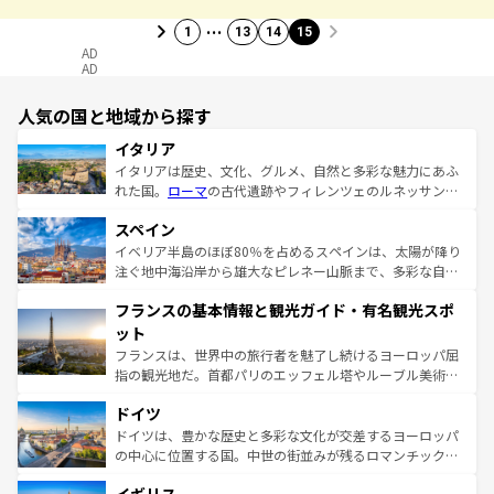
…
1
13
14
15
AD
AD
人気の国と地域から探す
イタリア
イタリアは歴史、文化、グルメ、自然と多彩な魅力にあふ
れた国。
ローマ
の古代遺跡やフィレンツェのルネッサンス
美術、ヴェネツィアの運河など、歴史あるスポットはもち
スペイン
ろん、トスカーナの美しい田園風景やアマルフィ海岸の絶
景など、自然景観も見逃せない。観光の合間には、本場の
イベリア半島のほぼ80％を占めるスペインは、太陽が降り
ピザやパスタなど、絶品のイタリア料理を堪能することも
注ぐ地中海沿岸から雄大なピレネー山脈まで、多彩な自然
できる。朝目覚めてから夜眠るまで、すべての瞬間を楽し
と文化が詰まったヨーロッパ屈指の旅行先だ。多様な地域
フランスの基本情報と観光ガイド・有名観光スポ
ませてくれるイタリアで、忘れられない旅をしてみよう！
文化が根付くこの国では、情熱的なフラメンコ、熱気あふ
なお、新着のイタリア情報は
コンテンツ一覧
を参照してほ
れる闘牛、そして美味しいタパスが生活の一部となってい
ット
しい。
る。首都マドリードの洗練された雰囲気や、バルセロナの
フランスは、世界中の旅行者を魅了し続けるヨーロッパ屈
アートに溢れた街角から、地方では古代ローマ遺跡や中世
指の観光地だ。首都パリのエッフェル塔やルーブル美術館
の城塞都市、穏やかなビーチリゾートまで多彩な表情を見
といった象徴的なスポットから、田舎町の古風な美しさま
せる。地方によって風土や気候が異なるスペインはその個
ドイツ
で、幅広い魅力が詰まっている。華麗な宮殿、歴史的な大
性で訪れる人を魅了する。 なお、新着のスペイン情報は
コ
聖堂、美しいビーチ、そして豊かな自然が、訪れる者を心
ドイツは、豊かな歴史と多彩な文化が交差するヨーロッパ
ンテンツ一覧
を参照してほしい。
から魅了する。また、フランスは美食の国としても知ら
の中心に位置する国。中世の街並みが残るロマンチック街
れ、フランス料理はユネスコ無形文化遺産にも登録されて
道から、未来を先取りするようなモダンな都市まで多様な
いる。シャンパンの発祥地であるランス、プロヴァンスの