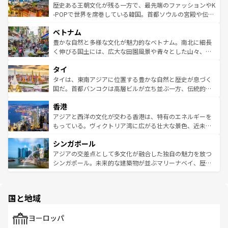
は
コンテンツ一覧
を参照してほしい。
ビング、ハイキングなど、アウトドア好きにはたまらな
と山間の静けさが共存しており、訪れる人に新しい発見と
歴史ある王朝文化が残る一方で、最先端のファッションやK
い。オーストラリアの多彩な魅力を存分に味わいつくそ
驚きをもたらしてくれる。また、奥深い台湾の食文化も魅
-POPで世界を席巻している韓国。首都ソウルの宮殿や伝統
う。 なお、新着のオーストラリア情報は
コンテンツ一覧
を
力で、夜市などの屋台グルメから高級料理、ヘルシーで美
家屋が並ぶエリアでは韓国の歴史と文化に浸ることがで
参照してほしい。
ベトナム
容にもいいと評判のスイーツなど、バラエティ豊かな料理
き、地方に足を延ばせば四季折々の自然美を楽しむことが
が味わえる。 なお、新着の台湾情報は
コンテンツ一覧
を参
できる。そして、キムチや焼肉、絶品のストリートフード
豊かな自然と多様な文化が魅力的なベトナム。南北に細長
照してほしい。
まで、さまざまな韓国料理が待っている。夜には、韓国な
く伸びる国土には、広大な田園風景や青々とした山々、世
らではのナイトライフも堪能できる。あたたかいホスピタ
界遺産に登録された壮大な自然景観が点在し、都市部では
タイ
リティに包まれながら、韓国の多彩な魅力を心ゆくまで味
急速な発展と共に伝統が息づく。ハノイの古い町並みやホ
わってみてほしい。 なお、新着の韓国情報は
コンテンツ一
ーチミン市のフランス統治時代の建物も、独特の雰囲気を
タイは、東南アジアに位置する豊かな自然と歴史が息づく
覧
を参照してほしい。
醸し出している。また、バラエティの豊かさとおいしさで
国だ。首都バンコクは高層ビルが立ち並ぶ一方、伝統的な
世界中の食通を魅了してやまないベトナム料理も魅力のひ
寺院や市場がいたるところに点在し、古きよき文化と現代
香港
とつ。フォーやバインミー、ベトナムコーヒーなどは、ぜ
の活気が交差している。北部ではチェンマイなどの山岳地
ひ現地で味わいたい。どの地域を訪れてもあたたかい人々
帯で自然と触れ合い、南部ではプーケットやクラビの美し
アジアと西洋の文化が交わる香港は、特有のエネルギーを
が旅行者を迎えてくれるので、きっと忘れられない旅にな
いビーチでリゾート気分を楽しむことができる。タイ料理
もっている。ヴィクトリア湾に広がる壮大な景色、近未来
るはずだ。 なお、新着のベトナム情報は
コンテンツ一覧
を
は世界的に有名で、屋台から高級レストランまで味覚を刺
的なアートスポット、そして歴史と現代が融合した町並
参照してほしい。
シンガポール
激する。気候は一年中温暖で、どの季節にも異なる楽しみ
み、どこを訪れても感動するはず。観光スポットが密集し
が待っている。親しみやすいタイの人々、仏教を中心とし
ており、効率よく見どころを回れるのも魅力。息をのむよ
アジアの交差点として多文化が融合した独自の魅力を放つ
た文化、そして多様な観光資源が、訪れる旅人を魅了し続
うな絶景から文化的な体験まで、香港を存分に楽しみ尽く
シンガポール。未来的な建築物が並ぶマリーナベイ、歴史
ける。 なお、新着のタイ情報は
コンテンツ一覧
を参照して
そう。 なお、新着の香港情報は
コンテンツ一覧
を参照して
と伝統を感じられるエスニックタウン、多数の緑豊かな公
ほしい。
ほしい。
園や自然保護区など、自然が調和した近代的な景観と文化
の多様性あふれるカラフルな町は、どこを歩いても新しい
国と地域
発見がある。さらに、治安のよさや充実した公共交通機関
も、旅行者にとっては魅力的なポイント。グルメも豊富
で、ホーカーズは地元の風情を楽しめる外せないスポット
ヨーロッパ
だ。訪れる人を飽きさせないシンガポールで、多様な魅力