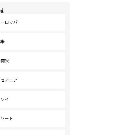
域
ヨーロッパ
北米
中南米
オセアニア
ハワイ
リゾート