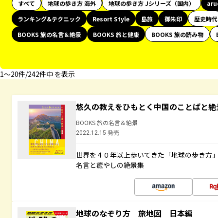
すべて
地球の歩き方 海外
地球の歩き方 Jシリーズ（国内）
ar
ランキング&テクニック
Resort Style
島旅
御朱印
歴史時代
BOOKS 旅の名言＆絶景
BOOKS 旅と健康
BOOKS 旅の読み物
1〜20件/242件中 を表示
悠久の教えをひもとく中国のことばと絶
BOOKS 旅の名言＆絶景
2022.12.15 発売
世界を４０年以上歩いてきた「地球の歩き方
名言と癒やしの絶景集
地球のなぞり方 旅地図 日本編