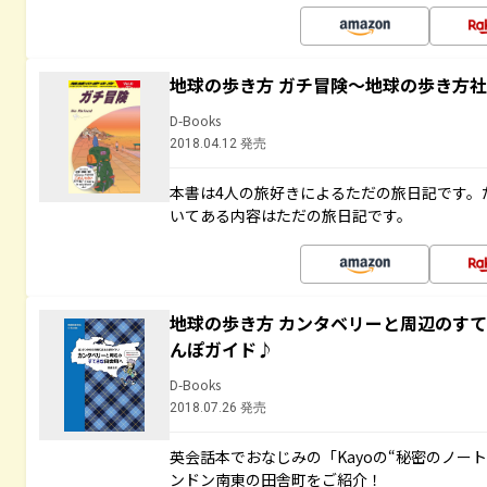
地球の歩き方 ガチ冒険～地球の歩き方
D-Books
2018.04.12 発売
本書は4人の旅好きによるただの旅日記です。
いてある内容はただの旅日記です。
地球の歩き方 カンタベリーと周辺のす
んぽガイド♪
D-Books
2018.07.26 発売
英会話本でおなじみの「Kayoの“秘密のノー
ンドン南東の田舎町をご紹介！