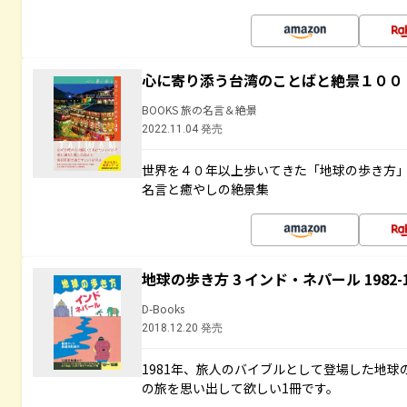
心に寄り添う台湾のことばと絶景１００
BOOKS 旅の名言＆絶景
2022.11.04 発売
世界を４０年以上歩いてきた「地球の歩き方
名言と癒やしの絶景集
地球の歩き方 3 インド・ネパール 1982
D-Books
2018.12.20 発売
1981年、旅人のバイブルとして登場した地
の旅を思い出して欲しい1冊です。