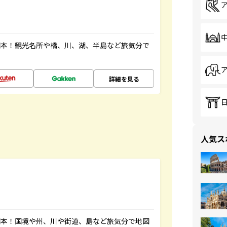
図本！観光名所や橋、川、湖、半島など旅気分で
詳細を見る
人気ス
図本！国境や州、川や街道、島など旅気分で地図