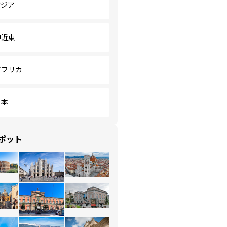
アジア
中近東
アフリカ
日本
ポット