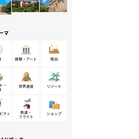
ーマ
食
建築・アート
宿泊
ト・
世界遺産
リゾート
戦
鉄道・
ビティ
ショップ
フライト