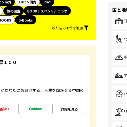
uco 海外
aruco 国内
Plat
国と地
旅の図鑑
BOOKS スペシャルコラボ
BOOKS
D-Books
絞り込み条件を追加
景１００
」があなたにお届けする、人生を輝かせる中国の
詳細を見る