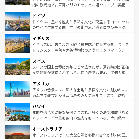
アートに溢れた街角から、地方では古代ローマ遺跡や中世
指の観光地だ。首都パリのエッフェル塔やルーブル美術館
の城塞都市、穏やかなビーチリゾートまで多彩な表情を見
といった象徴的なスポットから、田舎町の古風な美しさま
せる。地方によって風土や気候が異なるスペインはその個
ドイツ
で、幅広い魅力が詰まっている。華麗な宮殿、歴史的な大
性で訪れる人を魅了する。 なお、新着のスペイン情報は
コ
聖堂、美しいビーチ、そして豊かな自然が、訪れる者を心
ドイツは、豊かな歴史と多彩な文化が交差するヨーロッパ
ンテンツ一覧
を参照してほしい。
から魅了する。また、フランスは美食の国としても知ら
の中心に位置する国。中世の街並みが残るロマンチック街
れ、フランス料理はユネスコ無形文化遺産にも登録されて
道から、未来を先取りするようなモダンな都市まで多様な
イギリス
いる。シャンパンの発祥地であるランス、プロヴァンスの
顔を持つこの国は、どこを歩いても飽きることがない。ベ
香り高いラベンダー畑など、多彩な楽しみ方が可能だ。さ
ルリンの文化的活気、バイエルン州のアルプスの絶景、そ
イギリスは、古きよき伝統と最先端が共存する国。ウェス
らに、パリ以外の地域にも魅力が溢れており、どの街角に
してライン川沿いのワイン畑といった風景は必見。ビール
トミンスター寺院や大英博物館のようなランドマーク、歴
も豊かな歴史と文化が息づいている。パリ以外の個性あふ
とソーセージを味わいながら地元の人と過ごす楽しい時間
史ある大学都市、美しい丘陵地帯や牧歌的な風景など、エ
れる地方に足を運ぶとそれぞれで全く異なる文化を体験で
スイス
は、お酒好きな人にはぜひ体験してほしい。 なお、新着の
リアごとに異なる魅力がある。また、優雅なアフタヌーン
きるだろう。 なお、新着のフランス情報は
コンテンツ一覧
ドイツ情報は
コンテンツ一覧
を参照してほしい。
ティー、ビール好きにはたまらない英国パブ、サッカー観
スイスの国土面積は九州ほどの広さだが、運行時刻が正確
を参照してほしい。
戦など、本場だからこそできる体験も豊富。イギリスを旅
な交通網が整備されており、初心者でも安心して個人旅行
して楽しみつくそう。 なお、新着のイギリス情報は
コンテ
を楽しめる。日本同様に時刻表どおりの旅が可能だ。中世
アメリカ
ンツ一覧
を参照してほしい。
の建物がそのまま残る町や、スイスならではのユニークな
博物館もあり、アルプス観光だけでなく町歩きも満喫する
アメリカ合衆国は、広大な土地と多様な文化が魅力の国。
ことができる。国民の所得が高いため物価も高いが、旅行
東海岸の都市部から西海岸のカリフォルニアまで、訪れる
者向けの交通パス提供のサービスもあり、うまく活用すれ
場所ごとに異なる風景と体験が待っている。ニューヨーク
ハワイ
ば市内交通費無料で観光を楽しむこともできる。 なお、新
のような巨大都市は、観光、ショッピング、エンターテイ
着のスイス情報は
コンテンツ一覧
を参照してほしい。
ンメントが詰まった刺激的なスポットだ。一方、アメリカ
年間を通じて温暖な気候に恵まれ、多くの島で構成される
西部には大自然が広がり、グランドキャニオンやイエロー
ハワイは、どの島も独自の魅力をもっている。大自然の神
ストーン国立公園といった絶景が堪能できる。さらに、南
秘を感じたいなら、火山が生み出した壮大な景観を誇るハ
オーストラリア
部のニューオーリンズでは、音楽と美食が融合した独特の
ワイ島は見逃せない。また、定番の観光地といえばオアフ
文化が魅力。旅行者はアメリカの各地域で異なる魅力を楽
島だが、静かな自然を求めるならマウイ島やカウアイ島が
オーストラリアは、壮大な自然と多様な文化が魅力の国。