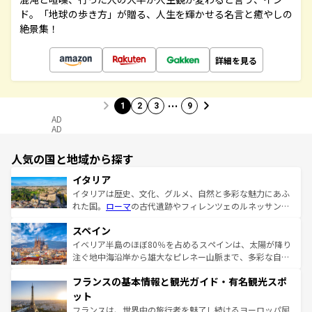
ド。「地球の歩き方」が贈る、人生を輝かせる名言と癒やしの
絶景集！
詳細を見る
…
1
2
3
9
AD
AD
人気の国と地域から探す
イタリア
イタリアは歴史、文化、グルメ、自然と多彩な魅力にあふ
れた国。
ローマ
の古代遺跡やフィレンツェのルネッサンス
美術、ヴェネツィアの運河など、歴史あるスポットはもち
スペイン
ろん、トスカーナの美しい田園風景やアマルフィ海岸の絶
景など、自然景観も見逃せない。観光の合間には、本場の
イベリア半島のほぼ80％を占めるスペインは、太陽が降り
ピザやパスタなど、絶品のイタリア料理を堪能することも
注ぐ地中海沿岸から雄大なピレネー山脈まで、多彩な自然
できる。朝目覚めてから夜眠るまで、すべての瞬間を楽し
と文化が詰まったヨーロッパ屈指の旅行先だ。多様な地域
フランスの基本情報と観光ガイド・有名観光スポ
ませてくれるイタリアで、忘れられない旅をしてみよう！
文化が根付くこの国では、情熱的なフラメンコ、熱気あふ
なお、新着のイタリア情報は
コンテンツ一覧
を参照してほ
れる闘牛、そして美味しいタパスが生活の一部となってい
ット
しい。
る。首都マドリードの洗練された雰囲気や、バルセロナの
フランスは、世界中の旅行者を魅了し続けるヨーロッパ屈