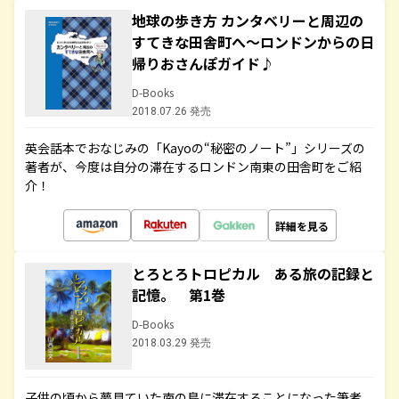
地球の歩き方 カンタベリーと周辺の
すてきな田舎町へ～ロンドンからの日
帰りおさんぽガイド♪
D-Books
2018.07.26 発売
英会話本でおなじみの「Kayoの“秘密のノート”」シリーズの
著者が、今度は自分の滞在するロンドン南東の田舎町をご紹
介！
詳細を見る
とろとろトロピカル ある旅の記録と
記憶。 第1巻
D-Books
2018.03.29 発売
子供の頃から夢見ていた南の島に滞在することになった筆者