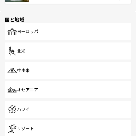
ける。 なお、新着のタイ情報は
コンテンツ一覧
を参照して
そう。 なお、新着の香港情報は
コンテンツ一覧
を参照して
と伝統を感じられるエスニックタウン、多数の緑豊かな公
ほしい。
ほしい。
園や自然保護区など、自然が調和した近代的な景観と文化
の多様性あふれるカラフルな町は、どこを歩いても新しい
国と地域
発見がある。さらに、治安のよさや充実した公共交通機関
も、旅行者にとっては魅力的なポイント。グルメも豊富
で、ホーカーズは地元の風情を楽しめる外せないスポット
ヨーロッパ
だ。訪れる人を飽きさせないシンガポールで、多様な魅力
を体感しよう。 なお、新着のシンガポール情報は
コンテン
ツ一覧
を参照してほしい。
北米
中南米
オセアニア
ハワイ
リゾート