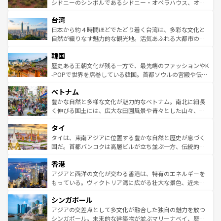
しみながら、その多様性と豊かな歴史を感じることができ
おすすめ。エメラルドグリーンに輝く海をはじめ、豊かな
シドニーのシンボルであるシドニー・オペラハウス、オー
るだろう。車でのロードトリップや列車の旅も、アメリカ
文化や歴史が息づいている。「アロハスピリット」と呼ば
ストラリア東海岸北部に広がる大サンゴ礁地帯グレートバ
ならではの贅沢な旅のスタイルだ。 なお、新着のアメリカ
台湾
れるおもてなしの心で訪れる人々を迎えてくれるハワイの
リアリーフや大陸中央部にそびえるウルル（エアーズロッ
情報は
コンテンツ一覧
を参照してほしい。
人々、おいしいローカルフードやハワイアンミュージッ
ク）、タスマニアの美しい原生林やケアンズの熱帯雨林な
日本から約４時間ほどでたどり着く台湾は、多彩な文化と
ク、伝統的なフラダンスなど、すべてがハワイの魅力を彩
ど、見どころがたくさん。また、カフェやワイン、オージ
自然が織りなす魅力的な観光地。活気あふれる大都市の台
っている。訪れるたびに新しい発見と感動が待っているハ
ービーフなどの食文化も豊かで、美味しいものであふれて
北やノスタルジックな町並みが人気な九份（ジォウフェ
ワイを、存分に味わってほしい。 なお、新着のハワイ情報
韓国
いる。アクティビティも充実しており、サーフィンやダイ
ン）、静ひつな山岳地帯である台湾東部など、都市の喧騒
は
コンテンツ一覧
を参照してほしい。
ビング、ハイキングなど、アウトドア好きにはたまらな
と山間の静けさが共存しており、訪れる人に新しい発見と
歴史ある王朝文化が残る一方で、最先端のファッションやK
い。オーストラリアの多彩な魅力を存分に味わいつくそ
驚きをもたらしてくれる。また、奥深い台湾の食文化も魅
-POPで世界を席巻している韓国。首都ソウルの宮殿や伝統
う。 なお、新着のオーストラリア情報は
コンテンツ一覧
を
力で、夜市などの屋台グルメから高級料理、ヘルシーで美
家屋が並ぶエリアでは韓国の歴史と文化に浸ることがで
参照してほしい。
ベトナム
容にもいいと評判のスイーツなど、バラエティ豊かな料理
き、地方に足を延ばせば四季折々の自然美を楽しむことが
が味わえる。 なお、新着の台湾情報は
コンテンツ一覧
を参
できる。そして、キムチや焼肉、絶品のストリートフード
豊かな自然と多様な文化が魅力的なベトナム。南北に細長
照してほしい。
まで、さまざまな韓国料理が待っている。夜には、韓国な
く伸びる国土には、広大な田園風景や青々とした山々、世
らではのナイトライフも堪能できる。あたたかいホスピタ
界遺産に登録された壮大な自然景観が点在し、都市部では
タイ
リティに包まれながら、韓国の多彩な魅力を心ゆくまで味
急速な発展と共に伝統が息づく。ハノイの古い町並みやホ
わってみてほしい。 なお、新着の韓国情報は
コンテンツ一
ーチミン市のフランス統治時代の建物も、独特の雰囲気を
タイは、東南アジアに位置する豊かな自然と歴史が息づく
覧
を参照してほしい。
醸し出している。また、バラエティの豊かさとおいしさで
国だ。首都バンコクは高層ビルが立ち並ぶ一方、伝統的な
世界中の食通を魅了してやまないベトナム料理も魅力のひ
寺院や市場がいたるところに点在し、古きよき文化と現代
香港
とつ。フォーやバインミー、ベトナムコーヒーなどは、ぜ
の活気が交差している。北部ではチェンマイなどの山岳地
ひ現地で味わいたい。どの地域を訪れてもあたたかい人々
帯で自然と触れ合い、南部ではプーケットやクラビの美し
アジアと西洋の文化が交わる香港は、特有のエネルギーを
が旅行者を迎えてくれるので、きっと忘れられない旅にな
いビーチでリゾート気分を楽しむことができる。タイ料理
もっている。ヴィクトリア湾に広がる壮大な景色、近未来
るはずだ。 なお、新着のベトナム情報は
コンテンツ一覧
を
は世界的に有名で、屋台から高級レストランまで味覚を刺
的なアートスポット、そして歴史と現代が融合した町並
参照してほしい。
シンガポール
激する。気候は一年中温暖で、どの季節にも異なる楽しみ
み、どこを訪れても感動するはず。観光スポットが密集し
が待っている。親しみやすいタイの人々、仏教を中心とし
ており、効率よく見どころを回れるのも魅力。息をのむよ
アジアの交差点として多文化が融合した独自の魅力を放つ
た文化、そして多様な観光資源が、訪れる旅人を魅了し続
うな絶景から文化的な体験まで、香港を存分に楽しみ尽く
シンガポール。未来的な建築物が並ぶマリーナベイ、歴史