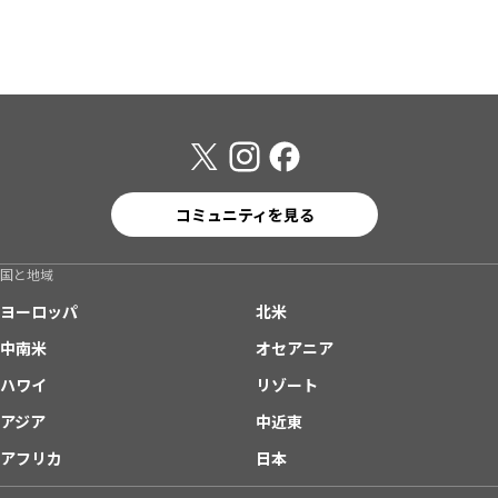
コミュニティを見る
国と地域
ヨーロッパ
北米
中南米
オセアニア
ハワイ
リゾート
アジア
中近東
アフリカ
日本