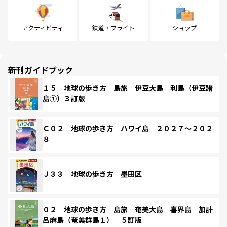
アクティビティ
鉄道・フライト
ショップ
新刊ガイドブック
１５ 地球の歩き方 島旅 伊豆大島 利島（伊豆諸
島①）３訂版
Ｃ０２ 地球の歩き方 ハワイ島 ２０２７～２０２
８
Ｊ３３ 地球の歩き方 墨田区
０２ 地球の歩き方 島旅 奄美大島 喜界島 加計
呂麻島（奄美群島１） ５訂版