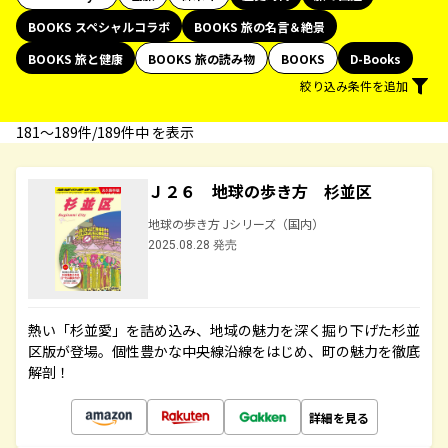
BOOKS スペシャルコラボ
BOOKS 旅の名言＆絶景
BOOKS 旅と健康
BOOKS 旅の読み物
BOOKS
D-Books
絞り込み条件を追加
181〜189件/189件中 を表示
Ｊ２６ 地球の歩き方 杉並区
地球の歩き方 Jシリーズ（国内）
2025.08.28 発売
熱い「杉並愛」を詰め込み、地域の魅力を深く掘り下げた杉並
区版が登場。個性豊かな中央線沿線をはじめ、町の魅力を徹底
解剖！
詳細を見る