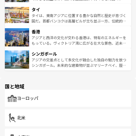
らではのナイトライフも堪能できる。あたたかいホスピタ
界遺産に登録された壮大な自然景観が点在し、都市部では
タイ
リティに包まれながら、韓国の多彩な魅力を心ゆくまで味
急速な発展と共に伝統が息づく。ハノイの古い町並みやホ
わってみてほしい。 なお、新着の韓国情報は
コンテンツ一
ーチミン市のフランス統治時代の建物も、独特の雰囲気を
タイは、東南アジアに位置する豊かな自然と歴史が息づく
覧
を参照してほしい。
醸し出している。また、バラエティの豊かさとおいしさで
国だ。首都バンコクは高層ビルが立ち並ぶ一方、伝統的な
世界中の食通を魅了してやまないベトナム料理も魅力のひ
寺院や市場がいたるところに点在し、古きよき文化と現代
香港
とつ。フォーやバインミー、ベトナムコーヒーなどは、ぜ
の活気が交差している。北部ではチェンマイなどの山岳地
ひ現地で味わいたい。どの地域を訪れてもあたたかい人々
帯で自然と触れ合い、南部ではプーケットやクラビの美し
アジアと西洋の文化が交わる香港は、特有のエネルギーを
が旅行者を迎えてくれるので、きっと忘れられない旅にな
いビーチでリゾート気分を楽しむことができる。タイ料理
もっている。ヴィクトリア湾に広がる壮大な景色、近未来
るはずだ。 なお、新着のベトナム情報は
コンテンツ一覧
を
は世界的に有名で、屋台から高級レストランまで味覚を刺
的なアートスポット、そして歴史と現代が融合した町並
参照してほしい。
シンガポール
激する。気候は一年中温暖で、どの季節にも異なる楽しみ
み、どこを訪れても感動するはず。観光スポットが密集し
が待っている。親しみやすいタイの人々、仏教を中心とし
ており、効率よく見どころを回れるのも魅力。息をのむよ
アジアの交差点として多文化が融合した独自の魅力を放つ
た文化、そして多様な観光資源が、訪れる旅人を魅了し続
うな絶景から文化的な体験まで、香港を存分に楽しみ尽く
シンガポール。未来的な建築物が並ぶマリーナベイ、歴史
ける。 なお、新着のタイ情報は
コンテンツ一覧
を参照して
そう。 なお、新着の香港情報は
コンテンツ一覧
を参照して
と伝統を感じられるエスニックタウン、多数の緑豊かな公
ほしい。
ほしい。
園や自然保護区など、自然が調和した近代的な景観と文化
の多様性あふれるカラフルな町は、どこを歩いても新しい
国と地域
発見がある。さらに、治安のよさや充実した公共交通機関
も、旅行者にとっては魅力的なポイント。グルメも豊富
で、ホーカーズは地元の風情を楽しめる外せないスポット
ヨーロッパ
だ。訪れる人を飽きさせないシンガポールで、多様な魅力
を体感しよう。 なお、新着のシンガポール情報は
コンテン
ツ一覧
を参照してほしい。
北米