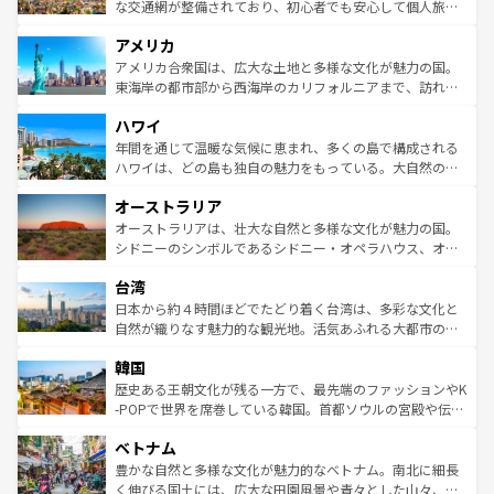
を参照してほしい。
戦など、本場だからこそできる体験も豊富。イギリスを旅
な交通網が整備されており、初心者でも安心して個人旅行
して楽しみつくそう。 なお、新着のイギリス情報は
コンテ
を楽しめる。日本同様に時刻表どおりの旅が可能だ。中世
アメリカ
ンツ一覧
を参照してほしい。
の建物がそのまま残る町や、スイスならではのユニークな
博物館もあり、アルプス観光だけでなく町歩きも満喫する
アメリカ合衆国は、広大な土地と多様な文化が魅力の国。
ことができる。国民の所得が高いため物価も高いが、旅行
東海岸の都市部から西海岸のカリフォルニアまで、訪れる
者向けの交通パス提供のサービスもあり、うまく活用すれ
場所ごとに異なる風景と体験が待っている。ニューヨーク
ハワイ
ば市内交通費無料で観光を楽しむこともできる。 なお、新
のような巨大都市は、観光、ショッピング、エンターテイ
着のスイス情報は
コンテンツ一覧
を参照してほしい。
ンメントが詰まった刺激的なスポットだ。一方、アメリカ
年間を通じて温暖な気候に恵まれ、多くの島で構成される
西部には大自然が広がり、グランドキャニオンやイエロー
ハワイは、どの島も独自の魅力をもっている。大自然の神
ストーン国立公園といった絶景が堪能できる。さらに、南
秘を感じたいなら、火山が生み出した壮大な景観を誇るハ
オーストラリア
部のニューオーリンズでは、音楽と美食が融合した独特の
ワイ島は見逃せない。また、定番の観光地といえばオアフ
文化が魅力。旅行者はアメリカの各地域で異なる魅力を楽
島だが、静かな自然を求めるならマウイ島やカウアイ島が
オーストラリアは、壮大な自然と多様な文化が魅力の国。
しみながら、その多様性と豊かな歴史を感じることができ
おすすめ。エメラルドグリーンに輝く海をはじめ、豊かな
シドニーのシンボルであるシドニー・オペラハウス、オー
るだろう。車でのロードトリップや列車の旅も、アメリカ
文化や歴史が息づいている。「アロハスピリット」と呼ば
ストラリア東海岸北部に広がる大サンゴ礁地帯グレートバ
ならではの贅沢な旅のスタイルだ。 なお、新着のアメリカ
台湾
れるおもてなしの心で訪れる人々を迎えてくれるハワイの
リアリーフや大陸中央部にそびえるウルル（エアーズロッ
情報は
コンテンツ一覧
を参照してほしい。
人々、おいしいローカルフードやハワイアンミュージッ
ク）、タスマニアの美しい原生林やケアンズの熱帯雨林な
日本から約４時間ほどでたどり着く台湾は、多彩な文化と
ク、伝統的なフラダンスなど、すべてがハワイの魅力を彩
ど、見どころがたくさん。また、カフェやワイン、オージ
自然が織りなす魅力的な観光地。活気あふれる大都市の台
っている。訪れるたびに新しい発見と感動が待っているハ
ービーフなどの食文化も豊かで、美味しいものであふれて
北やノスタルジックな町並みが人気な九份（ジォウフェ
ワイを、存分に味わってほしい。 なお、新着のハワイ情報
韓国
いる。アクティビティも充実しており、サーフィンやダイ
ン）、静ひつな山岳地帯である台湾東部など、都市の喧騒
は
コンテンツ一覧
を参照してほしい。
ビング、ハイキングなど、アウトドア好きにはたまらな
と山間の静けさが共存しており、訪れる人に新しい発見と
歴史ある王朝文化が残る一方で、最先端のファッションやK
い。オーストラリアの多彩な魅力を存分に味わいつくそ
驚きをもたらしてくれる。また、奥深い台湾の食文化も魅
-POPで世界を席巻している韓国。首都ソウルの宮殿や伝統
う。 なお、新着のオーストラリア情報は
コンテンツ一覧
を
力で、夜市などの屋台グルメから高級料理、ヘルシーで美
家屋が並ぶエリアでは韓国の歴史と文化に浸ることがで
参照してほしい。
ベトナム
容にもいいと評判のスイーツなど、バラエティ豊かな料理
き、地方に足を延ばせば四季折々の自然美を楽しむことが
が味わえる。 なお、新着の台湾情報は
コンテンツ一覧
を参
できる。そして、キムチや焼肉、絶品のストリートフード
豊かな自然と多様な文化が魅力的なベトナム。南北に細長
照してほしい。
まで、さまざまな韓国料理が待っている。夜には、韓国な
く伸びる国土には、広大な田園風景や青々とした山々、世