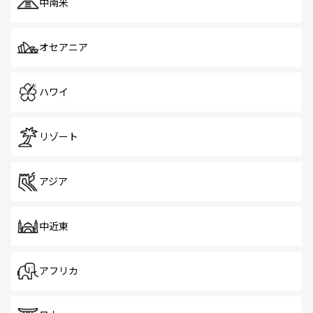
中南米
オセアニア
ハワイ
リゾート
アジア
中近東
アフリカ