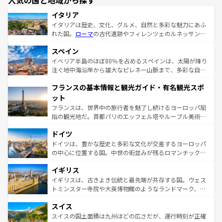
人気の国と地域から探す
イタリア
イタリアは歴史、文化、グルメ、自然と多彩な魅力にあふ
れた国。
ローマ
の古代遺跡やフィレンツェのルネッサンス
美術、ヴェネツィアの運河など、歴史あるスポットはもち
スペイン
ろん、トスカーナの美しい田園風景やアマルフィ海岸の絶
景など、自然景観も見逃せない。観光の合間には、本場の
イベリア半島のほぼ80％を占めるスペインは、太陽が降り
ピザやパスタなど、絶品のイタリア料理を堪能することも
注ぐ地中海沿岸から雄大なピレネー山脈まで、多彩な自然
できる。朝目覚めてから夜眠るまで、すべての瞬間を楽し
と文化が詰まったヨーロッパ屈指の旅行先だ。多様な地域
フランスの基本情報と観光ガイド・有名観光スポ
ませてくれるイタリアで、忘れられない旅をしてみよう！
文化が根付くこの国では、情熱的なフラメンコ、熱気あふ
なお、新着のイタリア情報は
コンテンツ一覧
を参照してほ
れる闘牛、そして美味しいタパスが生活の一部となってい
ット
しい。
る。首都マドリードの洗練された雰囲気や、バルセロナの
フランスは、世界中の旅行者を魅了し続けるヨーロッパ屈
アートに溢れた街角から、地方では古代ローマ遺跡や中世
指の観光地だ。首都パリのエッフェル塔やルーブル美術館
の城塞都市、穏やかなビーチリゾートまで多彩な表情を見
といった象徴的なスポットから、田舎町の古風な美しさま
せる。地方によって風土や気候が異なるスペインはその個
ドイツ
で、幅広い魅力が詰まっている。華麗な宮殿、歴史的な大
性で訪れる人を魅了する。 なお、新着のスペイン情報は
コ
聖堂、美しいビーチ、そして豊かな自然が、訪れる者を心
ドイツは、豊かな歴史と多彩な文化が交差するヨーロッパ
ンテンツ一覧
を参照してほしい。
から魅了する。また、フランスは美食の国としても知ら
の中心に位置する国。中世の街並みが残るロマンチック街
れ、フランス料理はユネスコ無形文化遺産にも登録されて
道から、未来を先取りするようなモダンな都市まで多様な
イギリス
いる。シャンパンの発祥地であるランス、プロヴァンスの
顔を持つこの国は、どこを歩いても飽きることがない。ベ
香り高いラベンダー畑など、多彩な楽しみ方が可能だ。さ
ルリンの文化的活気、バイエルン州のアルプスの絶景、そ
イギリスは、古きよき伝統と最先端が共存する国。ウェス
らに、パリ以外の地域にも魅力が溢れており、どの街角に
してライン川沿いのワイン畑といった風景は必見。ビール
トミンスター寺院や大英博物館のようなランドマーク、歴
も豊かな歴史と文化が息づいている。パリ以外の個性あふ
とソーセージを味わいながら地元の人と過ごす楽しい時間
史ある大学都市、美しい丘陵地帯や牧歌的な風景など、エ
れる地方に足を運ぶとそれぞれで全く異なる文化を体験で
スイス
は、お酒好きな人にはぜひ体験してほしい。 なお、新着の
リアごとに異なる魅力がある。また、優雅なアフタヌーン
きるだろう。 なお、新着のフランス情報は
コンテンツ一覧
ドイツ情報は
コンテンツ一覧
を参照してほしい。
ティー、ビール好きにはたまらない英国パブ、サッカー観
スイスの国土面積は九州ほどの広さだが、運行時刻が正確