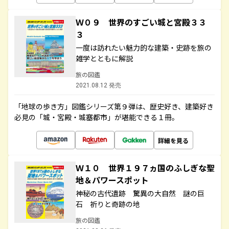
Ｗ０９ 世界のすごい城と宮殿３３
３
一度は訪れたい魅力的な建築・史跡を旅の
雑学とともに解説
旅の図鑑
2021.08.12 発売
「地球の歩き方」図鑑シリーズ第９弾は、歴史好き、建築好き
必見の「城・宮殿・城塞都市」が堪能できる１冊。
詳細を見る
Ｗ１０ 世界１９７ヵ国のふしぎな聖
地＆パワースポット
神秘の古代遺跡 驚異の大自然 謎の巨
石 祈りと奇跡の地
旅の図鑑