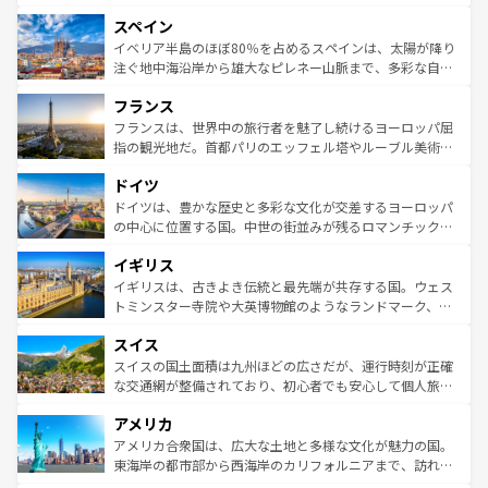
美術、ヴェネツィアの運河など、歴史あるスポットはもち
スペイン
ろん、トスカーナの美しい田園風景やアマルフィ海岸の絶
景など、自然景観も見逃せない。観光の合間には、本場の
イベリア半島のほぼ80％を占めるスペインは、太陽が降り
ピザやパスタなど、絶品のイタリア料理を堪能することも
注ぐ地中海沿岸から雄大なピレネー山脈まで、多彩な自然
できる。朝目覚めてから夜眠るまで、すべての瞬間を楽し
と文化が詰まったヨーロッパ屈指の旅行先だ。多様な地域
フランス
ませてくれるイタリアで、忘れられない旅をしてみよう！
文化が根付くこの国では、情熱的なフラメンコ、熱気あふ
なお、新着のイタリア情報は
コンテンツ一覧
を参照してほ
れる闘牛、そして美味しいタパスが生活の一部となってい
フランスは、世界中の旅行者を魅了し続けるヨーロッパ屈
しい。
る。首都マドリードの洗練された雰囲気や、バルセロナの
指の観光地だ。首都パリのエッフェル塔やルーブル美術館
アートに溢れた街角から、地方では古代ローマ遺跡や中世
といった象徴的なスポットから、田舎町の古風な美しさま
ドイツ
の城塞都市、穏やかなビーチリゾートまで多彩な表情を見
で、幅広い魅力が詰まっている。華麗な宮殿、歴史的な大
せる。地方によって風土や気候が異なるスペインはその個
聖堂、美しいビーチ、そして豊かな自然が、訪れる者を心
ドイツは、豊かな歴史と多彩な文化が交差するヨーロッパ
性で訪れる人を魅了する。 なお、新着のスペイン情報は
コ
から魅了する。また、フランスは美食の国としても知ら
の中心に位置する国。中世の街並みが残るロマンチック街
ンテンツ一覧
を参照してほしい。
れ、フランス料理はユネスコ無形文化遺産にも登録されて
道から、未来を先取りするようなモダンな都市まで多様な
イギリス
いる。シャンパンの発祥地であるランス、プロヴァンスの
顔を持つこの国は、どこを歩いても飽きることがない。ベ
香り高いラベンダー畑など、多彩な楽しみ方が可能だ。さ
ルリンの文化的活気、バイエルン州のアルプスの絶景、そ
イギリスは、古きよき伝統と最先端が共存する国。ウェス
らに、パリ以外の地域にも魅力が溢れており、どの街角に
してライン川沿いのワイン畑といった風景は必見。ビール
トミンスター寺院や大英博物館のようなランドマーク、歴
も豊かな歴史と文化が息づいている。パリ以外の個性あふ
とソーセージを味わいながら地元の人と過ごす楽しい時間
史ある大学都市、美しい丘陵地帯や牧歌的な風景など、エ
れる地方に足を運ぶとそれぞれで全く異なる文化を体験で
スイス
は、お酒好きな人にはぜひ体験してほしい。 なお、新着の
リアごとに異なる魅力がある。また、優雅なアフタヌーン
きるだろう。 なお、新着のフランス情報は
コンテンツ一覧
ドイツ情報は
コンテンツ一覧
を参照してほしい。
ティー、ビール好きにはたまらない英国パブ、サッカー観
スイスの国土面積は九州ほどの広さだが、運行時刻が正確
を参照してほしい。
戦など、本場だからこそできる体験も豊富。イギリスを旅
な交通網が整備されており、初心者でも安心して個人旅行
して楽しみつくそう。 なお、新着のイギリス情報は
コンテ
を楽しめる。日本同様に時刻表どおりの旅が可能だ。中世
アメリカ
ンツ一覧
を参照してほしい。
の建物がそのまま残る町や、スイスならではのユニークな
博物館もあり、アルプス観光だけでなく町歩きも満喫する
アメリカ合衆国は、広大な土地と多様な文化が魅力の国。
ことができる。国民の所得が高いため物価も高いが、旅行
東海岸の都市部から西海岸のカリフォルニアまで、訪れる
者向けの交通パス提供のサービスもあり、うまく活用すれ
場所ごとに異なる風景と体験が待っている。ニューヨーク