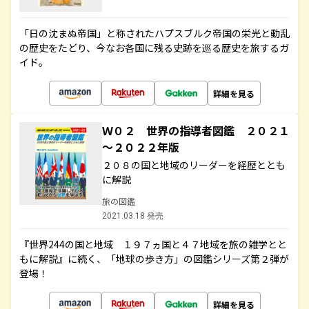
「日の沈まぬ帝国」と称されたハプスブルク帝国の栄光と動乱
の歴史をたどり、今なお各国に残る史跡を巡る歴史を旅するガ
イド。
詳細を見る
Ｗ０２ 世界の指導者図鑑 ２０２１
～２０２２年版
２０８の国と地域のリーダーを経歴ととも
に解説
旅の図鑑
2021.03.18 発売
『世界244の国と地域 １９７ヵ国と４７地域を旅の雑学とと
もに解説』に続く、「地球の歩き方」の図鑑シリーズ第２弾が
登場！
詳細を見る