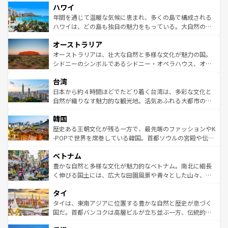
ハワイ
ば市内交通費無料で観光を楽しむこともできる。 なお、新
のような巨大都市は、観光、ショッピング、エンターテイ
着のスイス情報は
コンテンツ一覧
を参照してほしい。
ンメントが詰まった刺激的なスポットだ。一方、アメリカ
年間を通じて温暖な気候に恵まれ、多くの島で構成される
西部には大自然が広がり、グランドキャニオンやイエロー
ハワイは、どの島も独自の魅力をもっている。大自然の神
ストーン国立公園といった絶景が堪能できる。さらに、南
秘を感じたいなら、火山が生み出した壮大な景観を誇るハ
オーストラリア
部のニューオーリンズでは、音楽と美食が融合した独特の
ワイ島は見逃せない。また、定番の観光地といえばオアフ
文化が魅力。旅行者はアメリカの各地域で異なる魅力を楽
島だが、静かな自然を求めるならマウイ島やカウアイ島が
オーストラリアは、壮大な自然と多様な文化が魅力の国。
しみながら、その多様性と豊かな歴史を感じることができ
おすすめ。エメラルドグリーンに輝く海をはじめ、豊かな
シドニーのシンボルであるシドニー・オペラハウス、オー
るだろう。車でのロードトリップや列車の旅も、アメリカ
文化や歴史が息づいている。「アロハスピリット」と呼ば
ストラリア東海岸北部に広がる大サンゴ礁地帯グレートバ
ならではの贅沢な旅のスタイルだ。 なお、新着のアメリカ
台湾
れるおもてなしの心で訪れる人々を迎えてくれるハワイの
リアリーフや大陸中央部にそびえるウルル（エアーズロッ
情報は
コンテンツ一覧
を参照してほしい。
人々、おいしいローカルフードやハワイアンミュージッ
ク）、タスマニアの美しい原生林やケアンズの熱帯雨林な
日本から約４時間ほどでたどり着く台湾は、多彩な文化と
ク、伝統的なフラダンスなど、すべてがハワイの魅力を彩
ど、見どころがたくさん。また、カフェやワイン、オージ
自然が織りなす魅力的な観光地。活気あふれる大都市の台
っている。訪れるたびに新しい発見と感動が待っているハ
ービーフなどの食文化も豊かで、美味しいものであふれて
北やノスタルジックな町並みが人気な九份（ジォウフェ
ワイを、存分に味わってほしい。 なお、新着のハワイ情報
韓国
いる。アクティビティも充実しており、サーフィンやダイ
ン）、静ひつな山岳地帯である台湾東部など、都市の喧騒
は
コンテンツ一覧
を参照してほしい。
ビング、ハイキングなど、アウトドア好きにはたまらな
と山間の静けさが共存しており、訪れる人に新しい発見と
歴史ある王朝文化が残る一方で、最先端のファッションやK
い。オーストラリアの多彩な魅力を存分に味わいつくそ
驚きをもたらしてくれる。また、奥深い台湾の食文化も魅
-POPで世界を席巻している韓国。首都ソウルの宮殿や伝統
う。 なお、新着のオーストラリア情報は
コンテンツ一覧
を
力で、夜市などの屋台グルメから高級料理、ヘルシーで美
家屋が並ぶエリアでは韓国の歴史と文化に浸ることがで
参照してほしい。
ベトナム
容にもいいと評判のスイーツなど、バラエティ豊かな料理
き、地方に足を延ばせば四季折々の自然美を楽しむことが
が味わえる。 なお、新着の台湾情報は
コンテンツ一覧
を参
できる。そして、キムチや焼肉、絶品のストリートフード
豊かな自然と多様な文化が魅力的なベトナム。南北に細長
照してほしい。
まで、さまざまな韓国料理が待っている。夜には、韓国な
く伸びる国土には、広大な田園風景や青々とした山々、世
らではのナイトライフも堪能できる。あたたかいホスピタ
界遺産に登録された壮大な自然景観が点在し、都市部では
タイ
リティに包まれながら、韓国の多彩な魅力を心ゆくまで味
急速な発展と共に伝統が息づく。ハノイの古い町並みやホ
わってみてほしい。 なお、新着の韓国情報は
コンテンツ一
ーチミン市のフランス統治時代の建物も、独特の雰囲気を
タイは、東南アジアに位置する豊かな自然と歴史が息づく
覧
を参照してほしい。
醸し出している。また、バラエティの豊かさとおいしさで
国だ。首都バンコクは高層ビルが立ち並ぶ一方、伝統的な
世界中の食通を魅了してやまないベトナム料理も魅力のひ
寺院や市場がいたるところに点在し、古きよき文化と現代