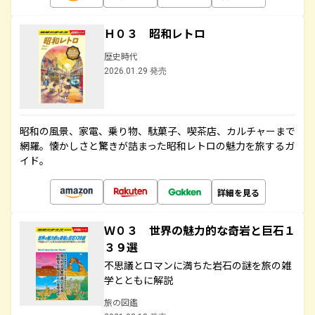
Ｈ０３ 昭和レトロ
歴史時代
2026.01.29 発売
昭和の風景、家電、乗り物、駄菓子、喫茶店、カルチャーまで
網羅。懐かしさと驚きが詰まった昭和レトロの魅力を旅するガ
イド。
詳細を見る
Ｗ０３ 世界の魅力的な奇岩と巨石１
３９選
不思議とロマンに満ちた岩石の謎を旅の雑
学とともに解説
旅の図鑑