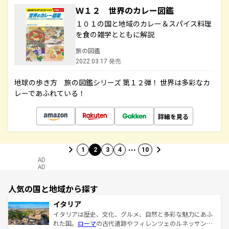
Ｗ１２ 世界のカレー図鑑
１０１の国と地域のカレー＆スパイス料理
を食の雑学とともに解説
旅の図鑑
2022.03.17 発売
地球の歩き方 旅の図鑑シリーズ 第１２弾！ 世界は多彩なカ
レーであふれている！
詳細を見る
…
1
2
3
4
10
AD
AD
人気の国と地域から探す
イタリア
イタリアは歴史、文化、グルメ、自然と多彩な魅力にあふ
れた国。
ローマ
の古代遺跡やフィレンツェのルネッサンス