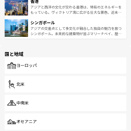
香港
とつ。フォーやバインミー、ベトナムコーヒーなどは、ぜ
の活気が交差している。北部ではチェンマイなどの山岳地
ひ現地で味わいたい。どの地域を訪れてもあたたかい人々
帯で自然と触れ合い、南部ではプーケットやクラビの美し
アジアと西洋の文化が交わる香港は、特有のエネルギーを
が旅行者を迎えてくれるので、きっと忘れられない旅にな
いビーチでリゾート気分を楽しむことができる。タイ料理
もっている。ヴィクトリア湾に広がる壮大な景色、近未来
るはずだ。 なお、新着のベトナム情報は
コンテンツ一覧
を
は世界的に有名で、屋台から高級レストランまで味覚を刺
的なアートスポット、そして歴史と現代が融合した町並
参照してほしい。
シンガポール
激する。気候は一年中温暖で、どの季節にも異なる楽しみ
み、どこを訪れても感動するはず。観光スポットが密集し
が待っている。親しみやすいタイの人々、仏教を中心とし
ており、効率よく見どころを回れるのも魅力。息をのむよ
アジアの交差点として多文化が融合した独自の魅力を放つ
た文化、そして多様な観光資源が、訪れる旅人を魅了し続
うな絶景から文化的な体験まで、香港を存分に楽しみ尽く
シンガポール。未来的な建築物が並ぶマリーナベイ、歴史
ける。 なお、新着のタイ情報は
コンテンツ一覧
を参照して
そう。 なお、新着の香港情報は
コンテンツ一覧
を参照して
と伝統を感じられるエスニックタウン、多数の緑豊かな公
ほしい。
ほしい。
園や自然保護区など、自然が調和した近代的な景観と文化
の多様性あふれるカラフルな町は、どこを歩いても新しい
国と地域
発見がある。さらに、治安のよさや充実した公共交通機関
も、旅行者にとっては魅力的なポイント。グルメも豊富
で、ホーカーズは地元の風情を楽しめる外せないスポット
ヨーロッパ
だ。訪れる人を飽きさせないシンガポールで、多様な魅力
を体感しよう。 なお、新着のシンガポール情報は
コンテン
ツ一覧
を参照してほしい。
北米
中南米
オセアニア