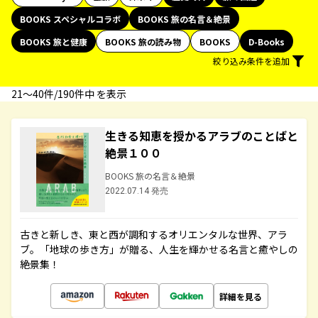
BOOKS スペシャルコラボ
BOOKS 旅の名言＆絶景
BOOKS 旅と健康
BOOKS 旅の読み物
BOOKS
D-Books
絞り込み条件を追加
21〜40件/190件中 を表示
生きる知恵を授かるアラブのことばと
絶景１００
BOOKS 旅の名言＆絶景
2022.07.14 発売
古きと新しき、東と西が調和するオリエンタルな世界、アラ
ブ。「地球の歩き方」が贈る、人生を輝かせる名言と癒やしの
絶景集！
詳細を見る