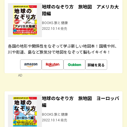
地球のなぞり方 旅地図 アメリカ大
陸編
BOOKS 旅と健康
2022.10.14 発売
各国の地形や関係性をなぞって学ぶ新しい地図本！国境や州、
川や街道、島など旅気分で地図をなぞって脳もイキイキ！
詳細を見る
AD
地球のなぞり方 旅地図 ヨーロッパ
編
BOOKS 旅と健康
2022.10.14 発売