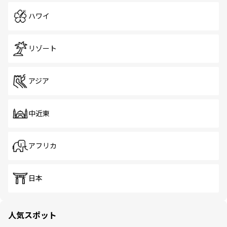
ハワイ
リゾート
アジア
中近東
アフリカ
日本
人気スポット