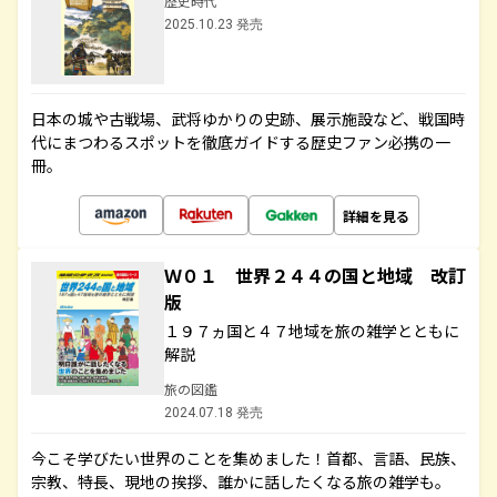
歴史時代
2025.10.23 発売
日本の城や古戦場、武将ゆかりの史跡、展示施設など、戦国時
代にまつわるスポットを徹底ガイドする歴史ファン必携の一
冊。
詳細を見る
Ｗ０１ 世界２４４の国と地域 改訂
版
１９７ヵ国と４７地域を旅の雑学とともに
解説
旅の図鑑
2024.07.18 発売
今こそ学びたい世界のことを集めました！首都、言語、民族、
宗教、特長、現地の挨拶、誰かに話したくなる旅の雑学も。