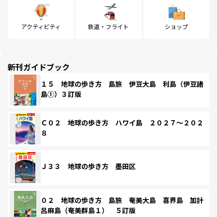
アクティビティ
鉄道・フライト
ショップ
新刊ガイドブック
１５ 地球の歩き方 島旅 伊豆大島 利島（伊豆諸
島①）３訂版
Ｃ０２ 地球の歩き方 ハワイ島 ２０２７～２０２
８
Ｊ３３ 地球の歩き方 墨田区
０２ 地球の歩き方 島旅 奄美大島 喜界島 加計
呂麻島（奄美群島１） ５訂版