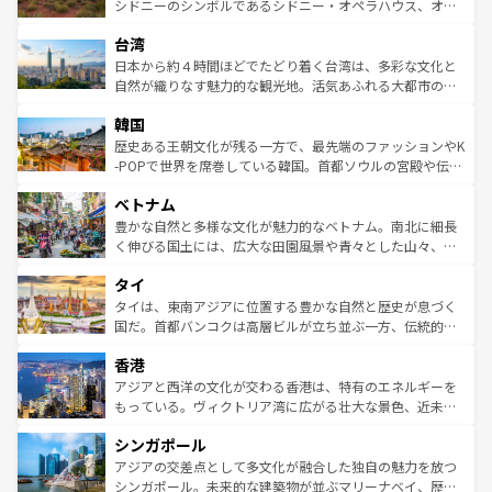
しみながら、その多様性と豊かな歴史を感じることができ
おすすめ。エメラルドグリーンに輝く海をはじめ、豊かな
シドニーのシンボルであるシドニー・オペラハウス、オー
るだろう。車でのロードトリップや列車の旅も、アメリカ
文化や歴史が息づいている。「アロハスピリット」と呼ば
ストラリア東海岸北部に広がる大サンゴ礁地帯グレートバ
ならではの贅沢な旅のスタイルだ。 なお、新着のアメリカ
台湾
れるおもてなしの心で訪れる人々を迎えてくれるハワイの
リアリーフや大陸中央部にそびえるウルル（エアーズロッ
情報は
コンテンツ一覧
を参照してほしい。
人々、おいしいローカルフードやハワイアンミュージッ
ク）、タスマニアの美しい原生林やケアンズの熱帯雨林な
日本から約４時間ほどでたどり着く台湾は、多彩な文化と
ク、伝統的なフラダンスなど、すべてがハワイの魅力を彩
ど、見どころがたくさん。また、カフェやワイン、オージ
自然が織りなす魅力的な観光地。活気あふれる大都市の台
っている。訪れるたびに新しい発見と感動が待っているハ
ービーフなどの食文化も豊かで、美味しいものであふれて
北やノスタルジックな町並みが人気な九份（ジォウフェ
ワイを、存分に味わってほしい。 なお、新着のハワイ情報
韓国
いる。アクティビティも充実しており、サーフィンやダイ
ン）、静ひつな山岳地帯である台湾東部など、都市の喧騒
は
コンテンツ一覧
を参照してほしい。
ビング、ハイキングなど、アウトドア好きにはたまらな
と山間の静けさが共存しており、訪れる人に新しい発見と
歴史ある王朝文化が残る一方で、最先端のファッションやK
い。オーストラリアの多彩な魅力を存分に味わいつくそ
驚きをもたらしてくれる。また、奥深い台湾の食文化も魅
-POPで世界を席巻している韓国。首都ソウルの宮殿や伝統
う。 なお、新着のオーストラリア情報は
コンテンツ一覧
を
力で、夜市などの屋台グルメから高級料理、ヘルシーで美
家屋が並ぶエリアでは韓国の歴史と文化に浸ることがで
参照してほしい。
ベトナム
容にもいいと評判のスイーツなど、バラエティ豊かな料理
き、地方に足を延ばせば四季折々の自然美を楽しむことが
が味わえる。 なお、新着の台湾情報は
コンテンツ一覧
を参
できる。そして、キムチや焼肉、絶品のストリートフード
豊かな自然と多様な文化が魅力的なベトナム。南北に細長
照してほしい。
まで、さまざまな韓国料理が待っている。夜には、韓国な
く伸びる国土には、広大な田園風景や青々とした山々、世
らではのナイトライフも堪能できる。あたたかいホスピタ
界遺産に登録された壮大な自然景観が点在し、都市部では
タイ
リティに包まれながら、韓国の多彩な魅力を心ゆくまで味
急速な発展と共に伝統が息づく。ハノイの古い町並みやホ
わってみてほしい。 なお、新着の韓国情報は
コンテンツ一
ーチミン市のフランス統治時代の建物も、独特の雰囲気を
タイは、東南アジアに位置する豊かな自然と歴史が息づく
覧
を参照してほしい。
醸し出している。また、バラエティの豊かさとおいしさで
国だ。首都バンコクは高層ビルが立ち並ぶ一方、伝統的な
世界中の食通を魅了してやまないベトナム料理も魅力のひ
寺院や市場がいたるところに点在し、古きよき文化と現代
香港
とつ。フォーやバインミー、ベトナムコーヒーなどは、ぜ
の活気が交差している。北部ではチェンマイなどの山岳地
ひ現地で味わいたい。どの地域を訪れてもあたたかい人々
帯で自然と触れ合い、南部ではプーケットやクラビの美し
アジアと西洋の文化が交わる香港は、特有のエネルギーを
が旅行者を迎えてくれるので、きっと忘れられない旅にな
いビーチでリゾート気分を楽しむことができる。タイ料理
もっている。ヴィクトリア湾に広がる壮大な景色、近未来
るはずだ。 なお、新着のベトナム情報は
コンテンツ一覧
を
は世界的に有名で、屋台から高級レストランまで味覚を刺
的なアートスポット、そして歴史と現代が融合した町並
参照してほしい。
シンガポール
激する。気候は一年中温暖で、どの季節にも異なる楽しみ
み、どこを訪れても感動するはず。観光スポットが密集し
が待っている。親しみやすいタイの人々、仏教を中心とし
ており、効率よく見どころを回れるのも魅力。息をのむよ
アジアの交差点として多文化が融合した独自の魅力を放つ
た文化、そして多様な観光資源が、訪れる旅人を魅了し続
うな絶景から文化的な体験まで、香港を存分に楽しみ尽く
シンガポール。未来的な建築物が並ぶマリーナベイ、歴史