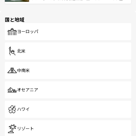
ける。 なお、新着のタイ情報は
コンテンツ一覧
を参照して
そう。 なお、新着の香港情報は
コンテンツ一覧
を参照して
と伝統を感じられるエスニックタウン、多数の緑豊かな公
ほしい。
ほしい。
園や自然保護区など、自然が調和した近代的な景観と文化
の多様性あふれるカラフルな町は、どこを歩いても新しい
国と地域
発見がある。さらに、治安のよさや充実した公共交通機関
も、旅行者にとっては魅力的なポイント。グルメも豊富
で、ホーカーズは地元の風情を楽しめる外せないスポット
ヨーロッパ
だ。訪れる人を飽きさせないシンガポールで、多様な魅力
を体感しよう。 なお、新着のシンガポール情報は
コンテン
ツ一覧
を参照してほしい。
北米
中南米
オセアニア
ハワイ
リゾート