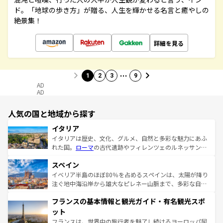
ド。「地球の歩き方」が贈る、人生を輝かせる名言と癒やしの
絶景集！
詳細を見る
…
1
2
3
9
AD
AD
人気の国と地域から探す
イタリア
イタリアは歴史、文化、グルメ、自然と多彩な魅力にあふ
れた国。
ローマ
の古代遺跡やフィレンツェのルネッサンス
美術、ヴェネツィアの運河など、歴史あるスポットはもち
スペイン
ろん、トスカーナの美しい田園風景やアマルフィ海岸の絶
景など、自然景観も見逃せない。観光の合間には、本場の
イベリア半島のほぼ80％を占めるスペインは、太陽が降り
ピザやパスタなど、絶品のイタリア料理を堪能することも
注ぐ地中海沿岸から雄大なピレネー山脈まで、多彩な自然
できる。朝目覚めてから夜眠るまで、すべての瞬間を楽し
と文化が詰まったヨーロッパ屈指の旅行先だ。多様な地域
フランスの基本情報と観光ガイド・有名観光スポ
ませてくれるイタリアで、忘れられない旅をしてみよう！
文化が根付くこの国では、情熱的なフラメンコ、熱気あふ
なお、新着のイタリア情報は
コンテンツ一覧
を参照してほ
れる闘牛、そして美味しいタパスが生活の一部となってい
ット
しい。
る。首都マドリードの洗練された雰囲気や、バルセロナの
フランスは、世界中の旅行者を魅了し続けるヨーロッパ屈