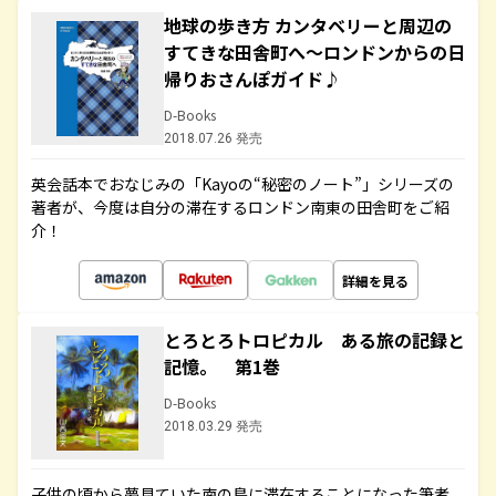
地球の歩き方 カンタベリーと周辺の
すてきな田舎町へ～ロンドンからの日
帰りおさんぽガイド♪
D-Books
2018.07.26 発売
英会話本でおなじみの「Kayoの“秘密のノート”」シリーズの
著者が、今度は自分の滞在するロンドン南東の田舎町をご紹
介！
詳細を見る
とろとろトロピカル ある旅の記録と
記憶。 第1巻
D-Books
2018.03.29 発売
子供の頃から夢見ていた南の島に滞在することになった筆者