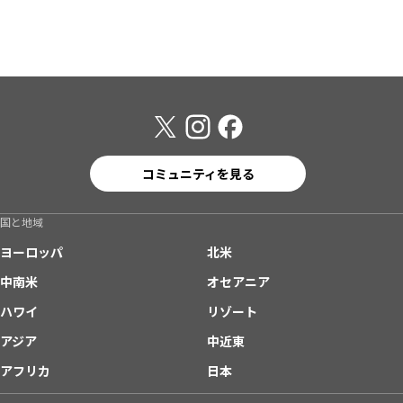
コミュニティを見る
国と地域
ヨーロッパ
北米
中南米
オセアニア
ハワイ
リゾート
アジア
中近東
アフリカ
日本