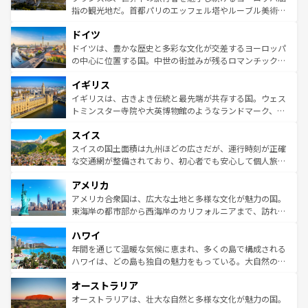
アートに溢れた街角から、地方では古代ローマ遺跡や中世
指の観光地だ。首都パリのエッフェル塔やルーブル美術館
の城塞都市、穏やかなビーチリゾートまで多彩な表情を見
といった象徴的なスポットから、田舎町の古風な美しさま
せる。地方によって風土や気候が異なるスペインはその個
ドイツ
で、幅広い魅力が詰まっている。華麗な宮殿、歴史的な大
性で訪れる人を魅了する。 なお、新着のスペイン情報は
コ
聖堂、美しいビーチ、そして豊かな自然が、訪れる者を心
ドイツは、豊かな歴史と多彩な文化が交差するヨーロッパ
ンテンツ一覧
を参照してほしい。
から魅了する。また、フランスは美食の国としても知ら
の中心に位置する国。中世の街並みが残るロマンチック街
れ、フランス料理はユネスコ無形文化遺産にも登録されて
道から、未来を先取りするようなモダンな都市まで多様な
イギリス
いる。シャンパンの発祥地であるランス、プロヴァンスの
顔を持つこの国は、どこを歩いても飽きることがない。ベ
香り高いラベンダー畑など、多彩な楽しみ方が可能だ。さ
ルリンの文化的活気、バイエルン州のアルプスの絶景、そ
イギリスは、古きよき伝統と最先端が共存する国。ウェス
らに、パリ以外の地域にも魅力が溢れており、どの街角に
してライン川沿いのワイン畑といった風景は必見。ビール
トミンスター寺院や大英博物館のようなランドマーク、歴
も豊かな歴史と文化が息づいている。パリ以外の個性あふ
とソーセージを味わいながら地元の人と過ごす楽しい時間
史ある大学都市、美しい丘陵地帯や牧歌的な風景など、エ
れる地方に足を運ぶとそれぞれで全く異なる文化を体験で
スイス
は、お酒好きな人にはぜひ体験してほしい。 なお、新着の
リアごとに異なる魅力がある。また、優雅なアフタヌーン
きるだろう。 なお、新着のフランス情報は
コンテンツ一覧
ドイツ情報は
コンテンツ一覧
を参照してほしい。
ティー、ビール好きにはたまらない英国パブ、サッカー観
スイスの国土面積は九州ほどの広さだが、運行時刻が正確
を参照してほしい。
戦など、本場だからこそできる体験も豊富。イギリスを旅
な交通網が整備されており、初心者でも安心して個人旅行
して楽しみつくそう。 なお、新着のイギリス情報は
コンテ
を楽しめる。日本同様に時刻表どおりの旅が可能だ。中世
アメリカ
ンツ一覧
を参照してほしい。
の建物がそのまま残る町や、スイスならではのユニークな
博物館もあり、アルプス観光だけでなく町歩きも満喫する
アメリカ合衆国は、広大な土地と多様な文化が魅力の国。
ことができる。国民の所得が高いため物価も高いが、旅行
東海岸の都市部から西海岸のカリフォルニアまで、訪れる
者向けの交通パス提供のサービスもあり、うまく活用すれ
場所ごとに異なる風景と体験が待っている。ニューヨーク
ハワイ
ば市内交通費無料で観光を楽しむこともできる。 なお、新
のような巨大都市は、観光、ショッピング、エンターテイ
着のスイス情報は
コンテンツ一覧
を参照してほしい。
ンメントが詰まった刺激的なスポットだ。一方、アメリカ
年間を通じて温暖な気候に恵まれ、多くの島で構成される
西部には大自然が広がり、グランドキャニオンやイエロー
ハワイは、どの島も独自の魅力をもっている。大自然の神
ストーン国立公園といった絶景が堪能できる。さらに、南
秘を感じたいなら、火山が生み出した壮大な景観を誇るハ
オーストラリア
部のニューオーリンズでは、音楽と美食が融合した独特の
ワイ島は見逃せない。また、定番の観光地といえばオアフ
文化が魅力。旅行者はアメリカの各地域で異なる魅力を楽
島だが、静かな自然を求めるならマウイ島やカウアイ島が
オーストラリアは、壮大な自然と多様な文化が魅力の国。