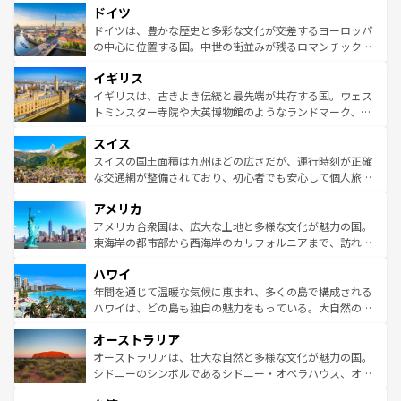
せる。地方によって風土や気候が異なるスペインはその個
ドイツ
で、幅広い魅力が詰まっている。華麗な宮殿、歴史的な大
性で訪れる人を魅了する。 なお、新着のスペイン情報は
コ
聖堂、美しいビーチ、そして豊かな自然が、訪れる者を心
ドイツは、豊かな歴史と多彩な文化が交差するヨーロッパ
ンテンツ一覧
を参照してほしい。
から魅了する。また、フランスは美食の国としても知ら
の中心に位置する国。中世の街並みが残るロマンチック街
れ、フランス料理はユネスコ無形文化遺産にも登録されて
道から、未来を先取りするようなモダンな都市まで多様な
イギリス
いる。シャンパンの発祥地であるランス、プロヴァンスの
顔を持つこの国は、どこを歩いても飽きることがない。ベ
香り高いラベンダー畑など、多彩な楽しみ方が可能だ。さ
ルリンの文化的活気、バイエルン州のアルプスの絶景、そ
イギリスは、古きよき伝統と最先端が共存する国。ウェス
らに、パリ以外の地域にも魅力が溢れており、どの街角に
してライン川沿いのワイン畑といった風景は必見。ビール
トミンスター寺院や大英博物館のようなランドマーク、歴
も豊かな歴史と文化が息づいている。パリ以外の個性あふ
とソーセージを味わいながら地元の人と過ごす楽しい時間
史ある大学都市、美しい丘陵地帯や牧歌的な風景など、エ
れる地方に足を運ぶとそれぞれで全く異なる文化を体験で
スイス
は、お酒好きな人にはぜひ体験してほしい。 なお、新着の
リアごとに異なる魅力がある。また、優雅なアフタヌーン
きるだろう。 なお、新着のフランス情報は
コンテンツ一覧
ドイツ情報は
コンテンツ一覧
を参照してほしい。
ティー、ビール好きにはたまらない英国パブ、サッカー観
スイスの国土面積は九州ほどの広さだが、運行時刻が正確
を参照してほしい。
戦など、本場だからこそできる体験も豊富。イギリスを旅
な交通網が整備されており、初心者でも安心して個人旅行
して楽しみつくそう。 なお、新着のイギリス情報は
コンテ
を楽しめる。日本同様に時刻表どおりの旅が可能だ。中世
アメリカ
ンツ一覧
を参照してほしい。
の建物がそのまま残る町や、スイスならではのユニークな
博物館もあり、アルプス観光だけでなく町歩きも満喫する
アメリカ合衆国は、広大な土地と多様な文化が魅力の国。
ことができる。国民の所得が高いため物価も高いが、旅行
東海岸の都市部から西海岸のカリフォルニアまで、訪れる
者向けの交通パス提供のサービスもあり、うまく活用すれ
場所ごとに異なる風景と体験が待っている。ニューヨーク
ハワイ
ば市内交通費無料で観光を楽しむこともできる。 なお、新
のような巨大都市は、観光、ショッピング、エンターテイ
着のスイス情報は
コンテンツ一覧
を参照してほしい。
ンメントが詰まった刺激的なスポットだ。一方、アメリカ
年間を通じて温暖な気候に恵まれ、多くの島で構成される
西部には大自然が広がり、グランドキャニオンやイエロー
ハワイは、どの島も独自の魅力をもっている。大自然の神
ストーン国立公園といった絶景が堪能できる。さらに、南
秘を感じたいなら、火山が生み出した壮大な景観を誇るハ
オーストラリア
部のニューオーリンズでは、音楽と美食が融合した独特の
ワイ島は見逃せない。また、定番の観光地といえばオアフ
文化が魅力。旅行者はアメリカの各地域で異なる魅力を楽
島だが、静かな自然を求めるならマウイ島やカウアイ島が
オーストラリアは、壮大な自然と多様な文化が魅力の国。
しみながら、その多様性と豊かな歴史を感じることができ
おすすめ。エメラルドグリーンに輝く海をはじめ、豊かな
シドニーのシンボルであるシドニー・オペラハウス、オー
るだろう。車でのロードトリップや列車の旅も、アメリカ
文化や歴史が息づいている。「アロハスピリット」と呼ば
ストラリア東海岸北部に広がる大サンゴ礁地帯グレートバ