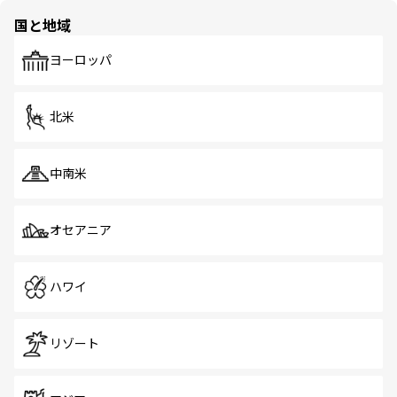
の多様性あふれるカラフルな町は、どこを歩いても新しい
国と地域
発見がある。さらに、治安のよさや充実した公共交通機関
も、旅行者にとっては魅力的なポイント。グルメも豊富
で、ホーカーズは地元の風情を楽しめる外せないスポット
ヨーロッパ
だ。訪れる人を飽きさせないシンガポールで、多様な魅力
を体感しよう。 なお、新着のシンガポール情報は
コンテン
ツ一覧
を参照してほしい。
北米
中南米
オセアニア
ハワイ
リゾート