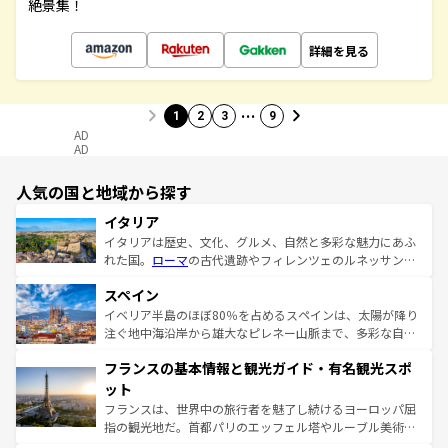
絶景集！
詳細を見る
…
1
2
3
9
AD
AD
人気の国と地域から探す
イタリア
イタリアは歴史、文化、グルメ、自然と多彩な魅力にあふ
れた国。
ローマ
の古代遺跡やフィレンツェのルネッサンス
美術、ヴェネツィアの運河など、歴史あるスポットはもち
スペイン
ろん、トスカーナの美しい田園風景やアマルフィ海岸の絶
景など、自然景観も見逃せない。観光の合間には、本場の
イベリア半島のほぼ80％を占めるスペインは、太陽が降り
ピザやパスタなど、絶品のイタリア料理を堪能することも
注ぐ地中海沿岸から雄大なピレネー山脈まで、多彩な自然
できる。朝目覚めてから夜眠るまで、すべての瞬間を楽し
と文化が詰まったヨーロッパ屈指の旅行先だ。多様な地域
フランスの基本情報と観光ガイド・有名観光スポ
ませてくれるイタリアで、忘れられない旅をしてみよう！
文化が根付くこの国では、情熱的なフラメンコ、熱気あふ
なお、新着のイタリア情報は
コンテンツ一覧
を参照してほ
れる闘牛、そして美味しいタパスが生活の一部となってい
ット
しい。
る。首都マドリードの洗練された雰囲気や、バルセロナの
フランスは、世界中の旅行者を魅了し続けるヨーロッパ屈
アートに溢れた街角から、地方では古代ローマ遺跡や中世
指の観光地だ。首都パリのエッフェル塔やルーブル美術館
の城塞都市、穏やかなビーチリゾートまで多彩な表情を見
といった象徴的なスポットから、田舎町の古風な美しさま