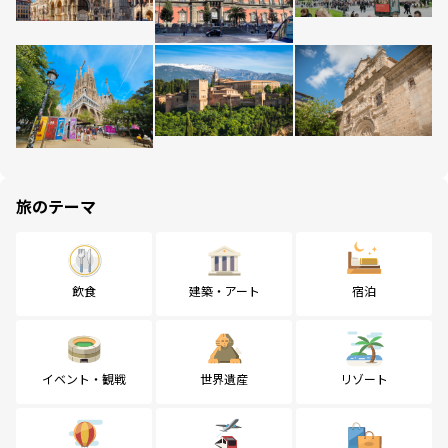
旅のテーマ
飲食
建築・アート
宿泊
イベント・観戦
世界遺産
リゾート