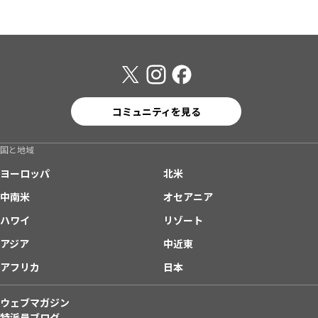
コミュニティを見る
国と地域
ヨーロッパ
北米
中南米
オセアニア
ハワイ
リゾート
アジア
中近東
アフリカ
日本
ウェブマガジン
特派員ブログ