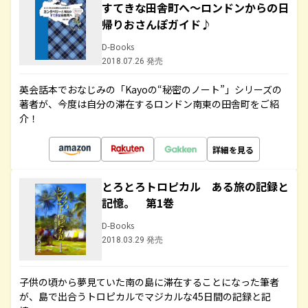
すてきな田舎町へ～ロンドンからの日
帰りおさんぽガイド♪
D-Books
2018.07.26 発売
英会話本でおなじみの「Kayoの“秘密のノート”」シリーズの
著者が、今度は自分の滞在するロンドン南東の田舎町をご紹
介！
詳細を見る
とろとろトロピカル ある旅の記録と
記憶。 第1巻
D-Books
2018.03.29 発売
子供の頃から夢見ていた南の島に滞在することになった筆者
が、島で出合うトロピカルでマジカルな45日間の記録と記