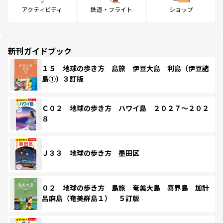
アクティビティ
鉄道・フライト
ショップ
新刊ガイドブック
１５ 地球の歩き方 島旅 伊豆大島 利島（伊豆諸
島①）３訂版
Ｃ０２ 地球の歩き方 ハワイ島 ２０２７～２０２
８
Ｊ３３ 地球の歩き方 墨田区
０２ 地球の歩き方 島旅 奄美大島 喜界島 加計
呂麻島（奄美群島１） ５訂版