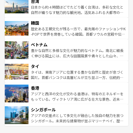
ならではの贅沢な旅のスタイルだ。 なお、新着のアメリカ
台湾
れるおもてなしの心で訪れる人々を迎えてくれるハワイの
リアリーフや大陸中央部にそびえるウルル（エアーズロッ
情報は
コンテンツ一覧
を参照してほしい。
人々、おいしいローカルフードやハワイアンミュージッ
ク）、タスマニアの美しい原生林やケアンズの熱帯雨林な
日本から約４時間ほどでたどり着く台湾は、多彩な文化と
ク、伝統的なフラダンスなど、すべてがハワイの魅力を彩
ど、見どころがたくさん。また、カフェやワイン、オージ
自然が織りなす魅力的な観光地。活気あふれる大都市の台
っている。訪れるたびに新しい発見と感動が待っているハ
ービーフなどの食文化も豊かで、美味しいものであふれて
北やノスタルジックな町並みが人気な九份（ジォウフェ
ワイを、存分に味わってほしい。 なお、新着のハワイ情報
韓国
いる。アクティビティも充実しており、サーフィンやダイ
ン）、静ひつな山岳地帯である台湾東部など、都市の喧騒
は
コンテンツ一覧
を参照してほしい。
ビング、ハイキングなど、アウトドア好きにはたまらな
と山間の静けさが共存しており、訪れる人に新しい発見と
歴史ある王朝文化が残る一方で、最先端のファッションやK
い。オーストラリアの多彩な魅力を存分に味わいつくそ
驚きをもたらしてくれる。また、奥深い台湾の食文化も魅
-POPで世界を席巻している韓国。首都ソウルの宮殿や伝統
う。 なお、新着のオーストラリア情報は
コンテンツ一覧
を
力で、夜市などの屋台グルメから高級料理、ヘルシーで美
家屋が並ぶエリアでは韓国の歴史と文化に浸ることがで
参照してほしい。
ベトナム
容にもいいと評判のスイーツなど、バラエティ豊かな料理
き、地方に足を延ばせば四季折々の自然美を楽しむことが
が味わえる。 なお、新着の台湾情報は
コンテンツ一覧
を参
できる。そして、キムチや焼肉、絶品のストリートフード
豊かな自然と多様な文化が魅力的なベトナム。南北に細長
照してほしい。
まで、さまざまな韓国料理が待っている。夜には、韓国な
く伸びる国土には、広大な田園風景や青々とした山々、世
らではのナイトライフも堪能できる。あたたかいホスピタ
界遺産に登録された壮大な自然景観が点在し、都市部では
タイ
リティに包まれながら、韓国の多彩な魅力を心ゆくまで味
急速な発展と共に伝統が息づく。ハノイの古い町並みやホ
わってみてほしい。 なお、新着の韓国情報は
コンテンツ一
ーチミン市のフランス統治時代の建物も、独特の雰囲気を
タイは、東南アジアに位置する豊かな自然と歴史が息づく
覧
を参照してほしい。
醸し出している。また、バラエティの豊かさとおいしさで
国だ。首都バンコクは高層ビルが立ち並ぶ一方、伝統的な
世界中の食通を魅了してやまないベトナム料理も魅力のひ
寺院や市場がいたるところに点在し、古きよき文化と現代
香港
とつ。フォーやバインミー、ベトナムコーヒーなどは、ぜ
の活気が交差している。北部ではチェンマイなどの山岳地
ひ現地で味わいたい。どの地域を訪れてもあたたかい人々
帯で自然と触れ合い、南部ではプーケットやクラビの美し
アジアと西洋の文化が交わる香港は、特有のエネルギーを
が旅行者を迎えてくれるので、きっと忘れられない旅にな
いビーチでリゾート気分を楽しむことができる。タイ料理
もっている。ヴィクトリア湾に広がる壮大な景色、近未来
るはずだ。 なお、新着のベトナム情報は
コンテンツ一覧
を
は世界的に有名で、屋台から高級レストランまで味覚を刺
的なアートスポット、そして歴史と現代が融合した町並
参照してほしい。
シンガポール
激する。気候は一年中温暖で、どの季節にも異なる楽しみ
み、どこを訪れても感動するはず。観光スポットが密集し
が待っている。親しみやすいタイの人々、仏教を中心とし
ており、効率よく見どころを回れるのも魅力。息をのむよ
アジアの交差点として多文化が融合した独自の魅力を放つ
た文化、そして多様な観光資源が、訪れる旅人を魅了し続
うな絶景から文化的な体験まで、香港を存分に楽しみ尽く
シンガポール。未来的な建築物が並ぶマリーナベイ、歴史
ける。 なお、新着のタイ情報は
コンテンツ一覧
を参照して
そう。 なお、新着の香港情報は
コンテンツ一覧
を参照して
と伝統を感じられるエスニックタウン、多数の緑豊かな公
ほしい。
ほしい。
園や自然保護区など、自然が調和した近代的な景観と文化