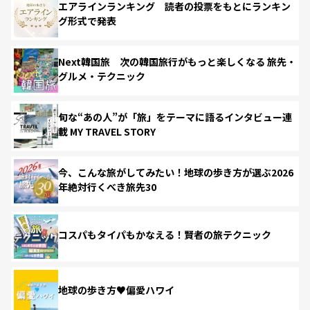
エアラインランキング 読者の投票をもとにランキン
グ形式で発表
Next韓国旅 次の韓国旅行がもっと楽しくなる 旅先・
グルメ・テクニック
旬な“あの人”が「旅」をテーマに語るインタビュー連
載 MY TRAVEL STORY
今、こんな旅がしてみたい！地球の歩き方が選ぶ2026
年絶対行くべき旅先30
コスパもタイパもかなえる！賢者の旅テクニック
地球の歩き方♥偏愛ハワイ