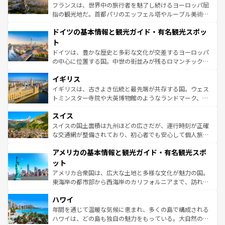
しい。
る。首都マドリードの洗練された雰囲気や、バルセロナの
フランスは、世界中の旅行者を魅了し続けるヨーロッパ屈
アートに溢れた街角から、地方では古代ローマ遺跡や中世
指の観光地だ。首都パリのエッフェル塔やルーブル美術館
の城塞都市、穏やかなビーチリゾートまで多彩な表情を見
といった象徴的なスポットから、田舎町の古風な美しさま
せる。地方によって風土や気候が異なるスペインはその個
ドイツの基本情報と観光ガイド・有名観光スポッ
で、幅広い魅力が詰まっている。華麗な宮殿、歴史的な大
性で訪れる人を魅了する。 なお、新着のスペイン情報は
コ
聖堂、美しいビーチ、そして豊かな自然が、訪れる者を心
ト
ンテンツ一覧
を参照してほしい。
から魅了する。また、フランスは美食の国としても知ら
ドイツは、豊かな歴史と多彩な文化が交差するヨーロッパ
れ、フランス料理はユネスコ無形文化遺産にも登録されて
の中心に位置する国。中世の街並みが残るロマンチック街
いる。シャンパンの発祥地であるランス、プロヴァンスの
道から、未来を先取りするようなモダンな都市まで多様な
香り高いラベンダー畑など、多彩な楽しみ方が可能だ。さ
イギリス
顔を持つこの国は、どこを歩いても飽きることがない。ベ
らに、パリ以外の地域にも魅力が溢れており、どの街角に
ルリンの文化的活気、バイエルン州のアルプスの絶景、そ
イギリスは、古きよき伝統と最先端が共存する国。ウェス
も豊かな歴史と文化が息づいている。パリ以外の個性あふ
してライン川沿いのワイン畑といった風景は必見。ビール
トミンスター寺院や大英博物館のようなランドマーク、歴
れる地方に足を運ぶとそれぞれで全く異なる文化を体験で
とソーセージを味わいながら地元の人と過ごす楽しい時間
史ある大学都市、美しい丘陵地帯や牧歌的な風景など、エ
きるだろう。 なお、新着のフランス情報は
コンテンツ一覧
スイス
は、お酒好きな人にはぜひ体験してほしい。 なお、新着の
リアごとに異なる魅力がある。また、優雅なアフタヌーン
を参照してほしい。
ドイツ情報は
コンテンツ一覧
を参照してほしい。
ティー、ビール好きにはたまらない英国パブ、サッカー観
スイスの国土面積は九州ほどの広さだが、運行時刻が正確
戦など、本場だからこそできる体験も豊富。イギリスを旅
な交通網が整備されており、初心者でも安心して個人旅行
して楽しみつくそう。 なお、新着のイギリス情報は
コンテ
を楽しめる。日本同様に時刻表どおりの旅が可能だ。中世
アメリカの基本情報と観光ガイド・有名観光スポ
ンツ一覧
を参照してほしい。
の建物がそのまま残る町や、スイスならではのユニークな
博物館もあり、アルプス観光だけでなく町歩きも満喫する
ット
ことができる。国民の所得が高いため物価も高いが、旅行
アメリカ合衆国は、広大な土地と多様な文化が魅力の国。
者向けの交通パス提供のサービスもあり、うまく活用すれ
東海岸の都市部から西海岸のカリフォルニアまで、訪れる
ば市内交通費無料で観光を楽しむこともできる。 なお、新
場所ごとに異なる風景と体験が待っている。ニューヨーク
着のスイス情報は
コンテンツ一覧
を参照してほしい。
ハワイ
のような巨大都市は、観光、ショッピング、エンターテイ
ンメントが詰まった刺激的なスポットだ。一方、アメリカ
年間を通じて温暖な気候に恵まれ、多くの島で構成される
西部には大自然が広がり、グランドキャニオンやイエロー
ハワイは、どの島も独自の魅力をもっている。大自然の神