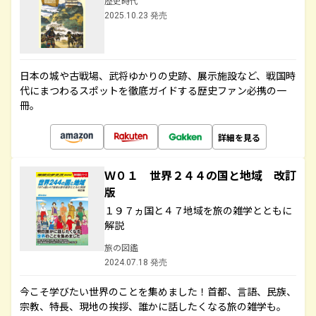
歴史時代
2025.10.23 発売
日本の城や古戦場、武将ゆかりの史跡、展示施設など、戦国時
代にまつわるスポットを徹底ガイドする歴史ファン必携の一
冊。
詳細を見る
Ｗ０１ 世界２４４の国と地域 改訂
版
１９７ヵ国と４７地域を旅の雑学とともに
解説
旅の図鑑
2024.07.18 発売
今こそ学びたい世界のことを集めました！首都、言語、民族、
宗教、特長、現地の挨拶、誰かに話したくなる旅の雑学も。