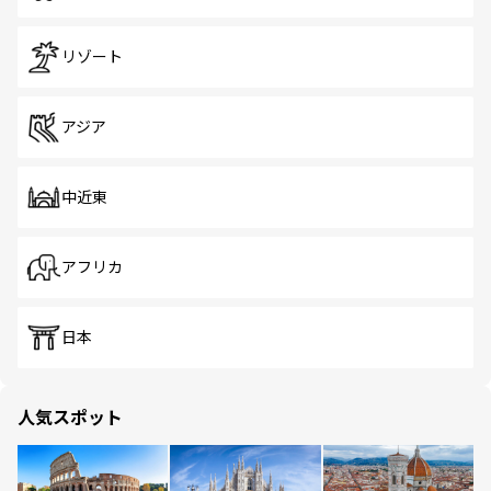
リゾート
アジア
中近東
アフリカ
日本
人気スポット