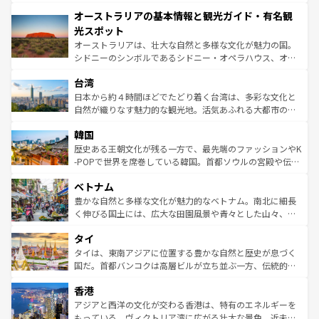
ストーン国立公園といった絶景が堪能できる。さらに、南
秘を感じたいなら、火山が生み出した壮大な景観を誇るハ
オーストラリアの基本情報と観光ガイド・有名観
部のニューオーリンズでは、音楽と美食が融合した独特の
ワイ島は見逃せない。また、定番の観光地といえばオアフ
文化が魅力。旅行者はアメリカの各地域で異なる魅力を楽
島だが、静かな自然を求めるならマウイ島やカウアイ島が
光スポット
しみながら、その多様性と豊かな歴史を感じることができ
おすすめ。エメラルドグリーンに輝く海をはじめ、豊かな
オーストラリアは、壮大な自然と多様な文化が魅力の国。
るだろう。車でのロードトリップや列車の旅も、アメリカ
文化や歴史が息づいている。「アロハスピリット」と呼ば
シドニーのシンボルであるシドニー・オペラハウス、オー
ならではの贅沢な旅のスタイルだ。 なお、新着のアメリカ
れるおもてなしの心で訪れる人々を迎えてくれるハワイの
ストラリア東海岸北部に広がる大サンゴ礁地帯グレートバ
情報は
コンテンツ一覧
を参照してほしい。
人々、おいしいローカルフードやハワイアンミュージッ
台湾
リアリーフや大陸中央部にそびえるウルル（エアーズロッ
ク、伝統的なフラダンスなど、すべてがハワイの魅力を彩
ク）、タスマニアの美しい原生林やケアンズの熱帯雨林な
日本から約４時間ほどでたどり着く台湾は、多彩な文化と
っている。訪れるたびに新しい発見と感動が待っているハ
ど、見どころがたくさん。また、カフェやワイン、オージ
自然が織りなす魅力的な観光地。活気あふれる大都市の台
ワイを、存分に味わってほしい。 なお、新着のハワイ情報
ービーフなどの食文化も豊かで、美味しいものであふれて
北やノスタルジックな町並みが人気な九份（ジォウフェ
は
コンテンツ一覧
を参照してほしい。
韓国
いる。アクティビティも充実しており、サーフィンやダイ
ン）、静ひつな山岳地帯である台湾東部など、都市の喧騒
ビング、ハイキングなど、アウトドア好きにはたまらな
と山間の静けさが共存しており、訪れる人に新しい発見と
歴史ある王朝文化が残る一方で、最先端のファッションやK
い。オーストラリアの多彩な魅力を存分に味わいつくそ
驚きをもたらしてくれる。また、奥深い台湾の食文化も魅
-POPで世界を席巻している韓国。首都ソウルの宮殿や伝統
う。 なお、新着のオーストラリア情報は
コンテンツ一覧
を
力で、夜市などの屋台グルメから高級料理、ヘルシーで美
家屋が並ぶエリアでは韓国の歴史と文化に浸ることがで
参照してほしい。
ベトナム
容にもいいと評判のスイーツなど、バラエティ豊かな料理
き、地方に足を延ばせば四季折々の自然美を楽しむことが
が味わえる。 なお、新着の台湾情報は
コンテンツ一覧
を参
できる。そして、キムチや焼肉、絶品のストリートフード
豊かな自然と多様な文化が魅力的なベトナム。南北に細長
照してほしい。
まで、さまざまな韓国料理が待っている。夜には、韓国な
く伸びる国土には、広大な田園風景や青々とした山々、世
らではのナイトライフも堪能できる。あたたかいホスピタ
界遺産に登録された壮大な自然景観が点在し、都市部では
タイ
リティに包まれながら、韓国の多彩な魅力を心ゆくまで味
急速な発展と共に伝統が息づく。ハノイの古い町並みやホ
わってみてほしい。 なお、新着の韓国情報は
コンテンツ一
ーチミン市のフランス統治時代の建物も、独特の雰囲気を
タイは、東南アジアに位置する豊かな自然と歴史が息づく
覧
を参照してほしい。
醸し出している。また、バラエティの豊かさとおいしさで
国だ。首都バンコクは高層ビルが立ち並ぶ一方、伝統的な
世界中の食通を魅了してやまないベトナム料理も魅力のひ
寺院や市場がいたるところに点在し、古きよき文化と現代
香港
とつ。フォーやバインミー、ベトナムコーヒーなどは、ぜ
の活気が交差している。北部ではチェンマイなどの山岳地
ひ現地で味わいたい。どの地域を訪れてもあたたかい人々
帯で自然と触れ合い、南部ではプーケットやクラビの美し
アジアと西洋の文化が交わる香港は、特有のエネルギーを
が旅行者を迎えてくれるので、きっと忘れられない旅にな
いビーチでリゾート気分を楽しむことができる。タイ料理
もっている。ヴィクトリア湾に広がる壮大な景色、近未来