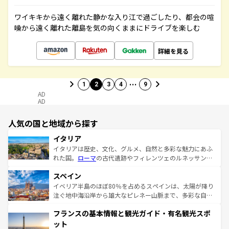
ワイキキから遠く離れた静かな入り江で過ごしたり、都会の喧
噪から遠く離れた離島を気の向くままにドライブを楽しむ
詳細を見る
…
1
2
3
4
9
AD
AD
人気の国と地域から探す
イタリア
イタリアは歴史、文化、グルメ、自然と多彩な魅力にあふ
れた国。
ローマ
の古代遺跡やフィレンツェのルネッサンス
美術、ヴェネツィアの運河など、歴史あるスポットはもち
スペイン
ろん、トスカーナの美しい田園風景やアマルフィ海岸の絶
景など、自然景観も見逃せない。観光の合間には、本場の
イベリア半島のほぼ80％を占めるスペインは、太陽が降り
ピザやパスタなど、絶品のイタリア料理を堪能することも
注ぐ地中海沿岸から雄大なピレネー山脈まで、多彩な自然
できる。朝目覚めてから夜眠るまで、すべての瞬間を楽し
と文化が詰まったヨーロッパ屈指の旅行先だ。多様な地域
フランスの基本情報と観光ガイド・有名観光スポ
ませてくれるイタリアで、忘れられない旅をしてみよう！
文化が根付くこの国では、情熱的なフラメンコ、熱気あふ
なお、新着のイタリア情報は
コンテンツ一覧
を参照してほ
れる闘牛、そして美味しいタパスが生活の一部となってい
ット