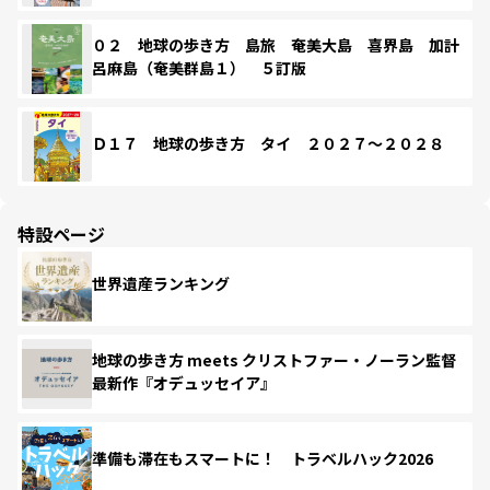
０２ 地球の歩き方 島旅 奄美大島 喜界島 加計
呂麻島（奄美群島１） ５訂版
Ｄ１７ 地球の歩き方 タイ ２０２７～２０２８
特設ページ
世界遺産ランキング
地球の歩き方 meets クリストファー・ノーラン監督
最新作『オデュッセイア』
準備も滞在もスマートに！ トラベルハック2026