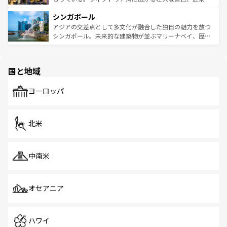
るはずだ。 なお、新着のベトナム情報は
コンテンツ一覧
を
は世界的に有名で、屋台から高級レストランまで味覚を刺
的なアートスポット、そして歴史と現代が融合した町並
参照してほしい。
シンガポール
激する。気候は一年中温暖で、どの季節にも異なる楽しみ
み、どこを訪れても感動するはず。観光スポットが密集し
が待っている。親しみやすいタイの人々、仏教を中心とし
ており、効率よく見どころを回れるのも魅力。息をのむよ
アジアの交差点として多文化が融合した独自の魅力を放つ
た文化、そして多様な観光資源が、訪れる旅人を魅了し続
うな絶景から文化的な体験まで、香港を存分に楽しみ尽く
シンガポール。未来的な建築物が並ぶマリーナベイ、歴史
ける。 なお、新着のタイ情報は
コンテンツ一覧
を参照して
そう。 なお、新着の香港情報は
コンテンツ一覧
を参照して
と伝統を感じられるエスニックタウン、多数の緑豊かな公
ほしい。
ほしい。
園や自然保護区など、自然が調和した近代的な景観と文化
の多様性あふれるカラフルな町は、どこを歩いても新しい
国と地域
発見がある。さらに、治安のよさや充実した公共交通機関
も、旅行者にとっては魅力的なポイント。グルメも豊富
で、ホーカーズは地元の風情を楽しめる外せないスポット
ヨーロッパ
だ。訪れる人を飽きさせないシンガポールで、多様な魅力
を体感しよう。 なお、新着のシンガポール情報は
コンテン
ツ一覧
を参照してほしい。
北米
中南米
オセアニア
ハワイ