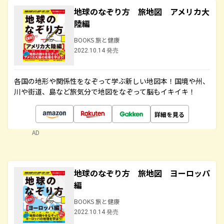
地球のなぞり方 旅地図 アメリカ大
陸編
BOOKS 旅と健康
2022.10.14 発売
各国の地形や関係性をなぞって学ぶ新しい地図本！国境や州、
川や街道、島など旅気分で地図をなぞって脳もイキイキ！
詳細を見る
AD
地球のなぞり方 旅地図 ヨーロッパ
編
BOOKS 旅と健康
2022.10.14 発売