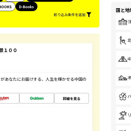
BOOKS
D-Books
国と地
絞り込み条件を追加
景１００
」があなたにお届けする、人生を輝かせる中国の
詳細を見る