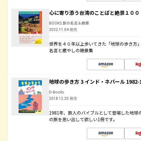
心に寄り添う台湾のことばと絶景１００
BOOKS 旅の名言＆絶景
2022.11.04 発売
世界を４０年以上歩いてきた「地球の歩き方
名言と癒やしの絶景集
地球の歩き方 3 インド・ネパール 1982
D-Books
2018.12.20 発売
1981年、旅人のバイブルとして登場した地
の旅を思い出して欲しい1冊です。