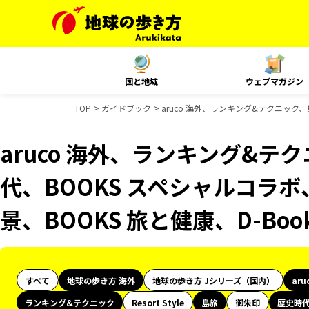
国と地域
ウェブマガジン
TOP
ガイドブック
aruco 海外、ランキング&テクニック、
aruco 海外、ランキング&テ
代、BOOKS スペシャルコラボ
景、BOOKS 旅と健康、D-Bo
すべて
地球の歩き方 海外
地球の歩き方 Jシリーズ（国内）
aru
ランキング&テクニック
Resort Style
島旅
御朱印
歴史時