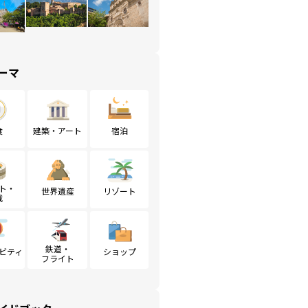
ーマ
食
建築・アート
宿泊
ト・
世界遺産
リゾート
戦
鉄道・
ビティ
ショップ
フライト