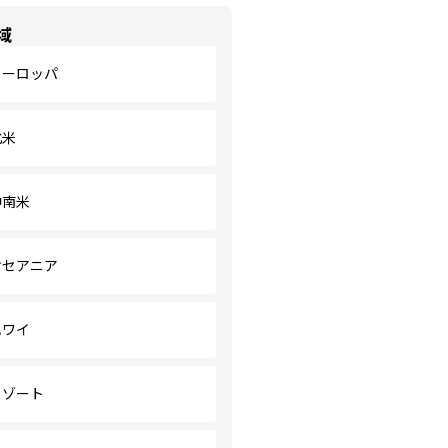
域
ヨーロッパ
北米
中南米
オセアニア
ハワイ
リゾート