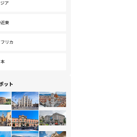
アジア
中近東
アフリカ
日本
ポット