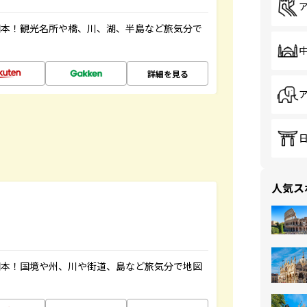
図本！観光名所や橋、川、湖、半島など旅気分で
詳細を見る
人気ス
図本！国境や州、川や街道、島など旅気分で地図