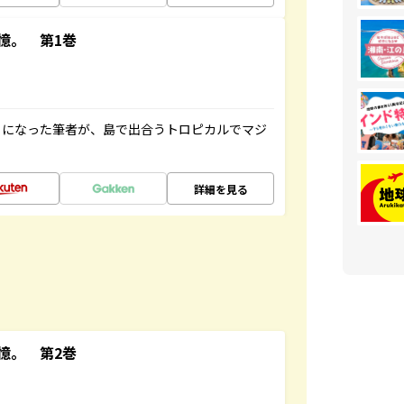
憶。 第1巻
とになった筆者が、島で出合うトロピカルでマジ
詳細を見る
憶。 第2巻