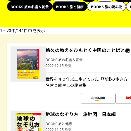
BOOKS 旅の名言＆絶景
BOOKS 旅と健康
BOOKS 旅の読み物
1〜20件/144件中 を表示
悠久の教えをひもとく中国のことばと絶
BOOKS 旅の名言＆絶景
2022.12.15 発売
世界を４０年以上歩いてきた「地球の歩き方
名言と癒やしの絶景集
地球のなぞり方 旅地図 日本編
BOOKS 旅と健康
2022.11.25 発売