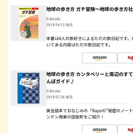
地球の歩き方 ガチ冒険～地球の歩き方
D-Books
2018.04.12 発売
本書は4人の旅好きによるただの旅日記です。
いてある内容はただの旅日記です。
地球の歩き方 カンタベリーと周辺のす
んぽガイド♪
D-Books
2018.07.26 発売
英会話本でおなじみの「Kayoの“秘密のノー
ンドン南東の田舎町をご紹介！