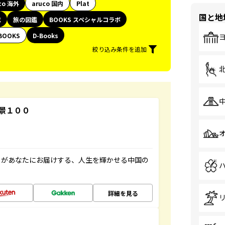
co 海外
aruco 国内
Plat
国と地
代
旅の図鑑
BOOKS スペシャルコラボ
BOOKS
D-Books
絞り込み条件を追加
景１００
」があなたにお届けする、人生を輝かせる中国の
詳細を見る