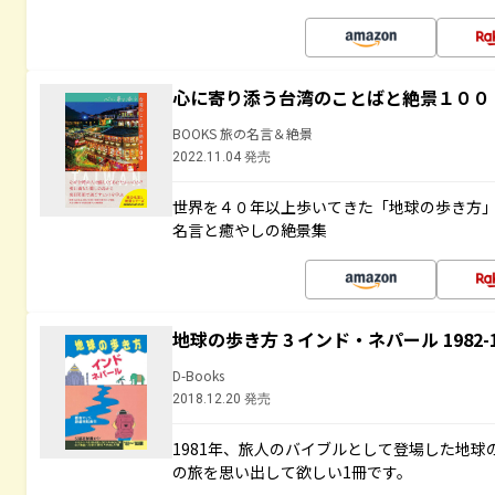
心に寄り添う台湾のことばと絶景１００
BOOKS 旅の名言＆絶景
2022.11.04 発売
世界を４０年以上歩いてきた「地球の歩き方
名言と癒やしの絶景集
地球の歩き方 3 インド・ネパール 1982
D-Books
2018.12.20 発売
1981年、旅人のバイブルとして登場した地
の旅を思い出して欲しい1冊です。