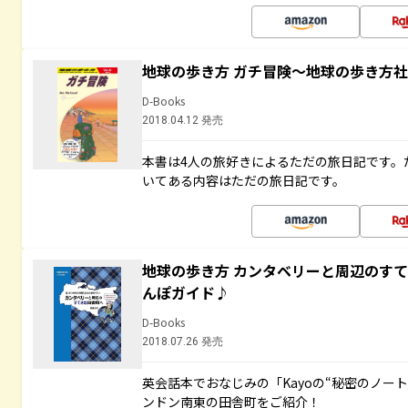
地球の歩き方 ガチ冒険～地球の歩き方
D-Books
2018.04.12 発売
本書は4人の旅好きによるただの旅日記です。
いてある内容はただの旅日記です。
地球の歩き方 カンタベリーと周辺のす
んぽガイド♪
D-Books
2018.07.26 発売
英会話本でおなじみの「Kayoの“秘密のノー
ンドン南東の田舎町をご紹介！