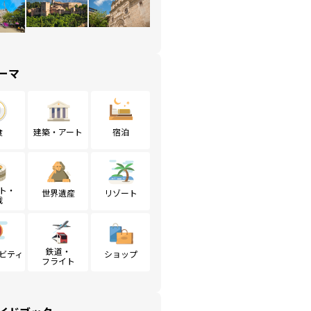
ーマ
食
建築・アート
宿泊
ト・
世界遺産
リゾート
戦
鉄道・
ビティ
ショップ
フライト