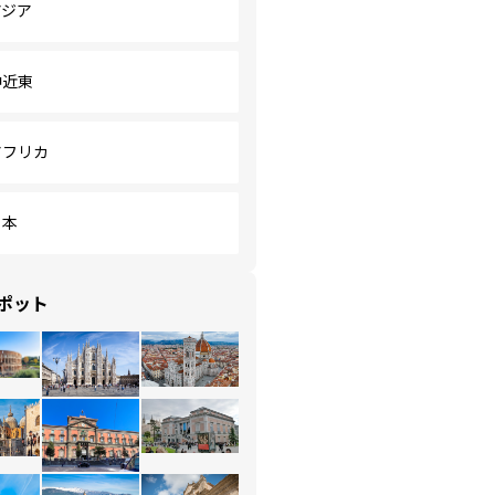
アジア
中近東
アフリカ
日本
ポット