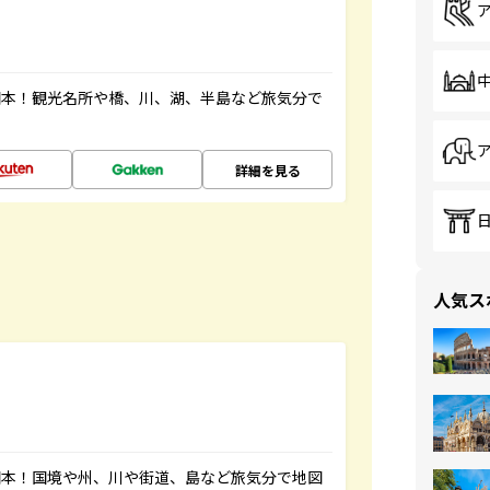
図本！観光名所や橋、川、湖、半島など旅気分で
詳細を見る
人気ス
図本！国境や州、川や街道、島など旅気分で地図