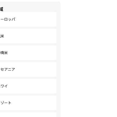
域
ヨーロッパ
北米
中南米
オセアニア
ハワイ
リゾート