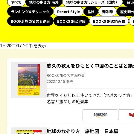
すべて
地球の歩き方 海外
地球の歩き方 Jシリーズ（国内）
aru
ランキング&テクニック
Resort Style
島旅
御朱印
歴史時
BOOKS 旅の名言＆絶景
BOOKS 旅と健康
BOOKS 旅の読み物
1〜20件/177件中 を表示
悠久の教えをひもとく中国のことばと絶
BOOKS 旅の名言＆絶景
2022.12.15 発売
世界を４０年以上歩いてきた「地球の歩き方
名言と癒やしの絶景集
地球のなぞり方 旅地図 日本編