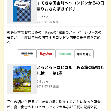
すてきな田舎町へ～ロンドンからの日
帰りおさんぽガイド♪
D-Books
2018.07.26 発売
英会話本でおなじみの「Kayoの“秘密のノート”」シリーズの
著者が、今度は自分の滞在するロンドン南東の田舎町をご紹
介！
詳細を見る
とろとろトロピカル ある旅の記録と
記憶。 第1巻
D-Books
2018.03.29 発売
子供の頃から夢見ていた南の島に滞在することになった筆者
が、島で出合うトロピカルでマジカルな45日間の記録と記