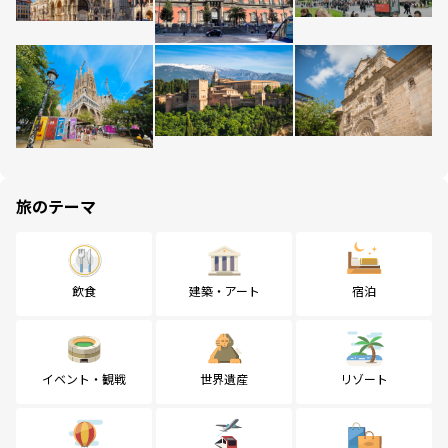
旅のテーマ
飲食
建築・アート
宿泊
イベント・観戦
世界遺産
リゾート