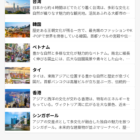
ならではの贅沢な旅のスタイルだ。 なお、新着のアメリカ
台湾
れるおもてなしの心で訪れる人々を迎えてくれるハワイの
リアリーフや大陸中央部にそびえるウルル（エアーズロッ
情報は
コンテンツ一覧
を参照してほしい。
人々、おいしいローカルフードやハワイアンミュージッ
ク）、タスマニアの美しい原生林やケアンズの熱帯雨林な
日本から約４時間ほどでたどり着く台湾は、多彩な文化と
ク、伝統的なフラダンスなど、すべてがハワイの魅力を彩
ど、見どころがたくさん。また、カフェやワイン、オージ
自然が織りなす魅力的な観光地。活気あふれる大都市の台
っている。訪れるたびに新しい発見と感動が待っているハ
ービーフなどの食文化も豊かで、美味しいものであふれて
北やノスタルジックな町並みが人気な九份（ジォウフェ
ワイを、存分に味わってほしい。 なお、新着のハワイ情報
韓国
いる。アクティビティも充実しており、サーフィンやダイ
ン）、静ひつな山岳地帯である台湾東部など、都市の喧騒
は
コンテンツ一覧
を参照してほしい。
ビング、ハイキングなど、アウトドア好きにはたまらな
と山間の静けさが共存しており、訪れる人に新しい発見と
歴史ある王朝文化が残る一方で、最先端のファッションやK
い。オーストラリアの多彩な魅力を存分に味わいつくそ
驚きをもたらしてくれる。また、奥深い台湾の食文化も魅
-POPで世界を席巻している韓国。首都ソウルの宮殿や伝統
う。 なお、新着のオーストラリア情報は
コンテンツ一覧
を
力で、夜市などの屋台グルメから高級料理、ヘルシーで美
家屋が並ぶエリアでは韓国の歴史と文化に浸ることがで
参照してほしい。
ベトナム
容にもいいと評判のスイーツなど、バラエティ豊かな料理
き、地方に足を延ばせば四季折々の自然美を楽しむことが
が味わえる。 なお、新着の台湾情報は
コンテンツ一覧
を参
できる。そして、キムチや焼肉、絶品のストリートフード
豊かな自然と多様な文化が魅力的なベトナム。南北に細長
照してほしい。
まで、さまざまな韓国料理が待っている。夜には、韓国な
く伸びる国土には、広大な田園風景や青々とした山々、世
らではのナイトライフも堪能できる。あたたかいホスピタ
界遺産に登録された壮大な自然景観が点在し、都市部では
タイ
リティに包まれながら、韓国の多彩な魅力を心ゆくまで味
急速な発展と共に伝統が息づく。ハノイの古い町並みやホ
わってみてほしい。 なお、新着の韓国情報は
コンテンツ一
ーチミン市のフランス統治時代の建物も、独特の雰囲気を
タイは、東南アジアに位置する豊かな自然と歴史が息づく
覧
を参照してほしい。
醸し出している。また、バラエティの豊かさとおいしさで
国だ。首都バンコクは高層ビルが立ち並ぶ一方、伝統的な
世界中の食通を魅了してやまないベトナム料理も魅力のひ
寺院や市場がいたるところに点在し、古きよき文化と現代
香港
とつ。フォーやバインミー、ベトナムコーヒーなどは、ぜ
の活気が交差している。北部ではチェンマイなどの山岳地
ひ現地で味わいたい。どの地域を訪れてもあたたかい人々
帯で自然と触れ合い、南部ではプーケットやクラビの美し
アジアと西洋の文化が交わる香港は、特有のエネルギーを
が旅行者を迎えてくれるので、きっと忘れられない旅にな
いビーチでリゾート気分を楽しむことができる。タイ料理
もっている。ヴィクトリア湾に広がる壮大な景色、近未来
るはずだ。 なお、新着のベトナム情報は
コンテンツ一覧
を
は世界的に有名で、屋台から高級レストランまで味覚を刺
的なアートスポット、そして歴史と現代が融合した町並
参照してほしい。
シンガポール
激する。気候は一年中温暖で、どの季節にも異なる楽しみ
み、どこを訪れても感動するはず。観光スポットが密集し
が待っている。親しみやすいタイの人々、仏教を中心とし
ており、効率よく見どころを回れるのも魅力。息をのむよ
アジアの交差点として多文化が融合した独自の魅力を放つ
た文化、そして多様な観光資源が、訪れる旅人を魅了し続
うな絶景から文化的な体験まで、香港を存分に楽しみ尽く
シンガポール。未来的な建築物が並ぶマリーナベイ、歴史
ける。 なお、新着のタイ情報は
コンテンツ一覧
を参照して
そう。 なお、新着の香港情報は
コンテンツ一覧
を参照して
と伝統を感じられるエスニックタウン、多数の緑豊かな公
ほしい。
ほしい。
園や自然保護区など、自然が調和した近代的な景観と文化