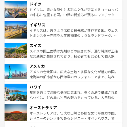
せる。地方によって風土や気候が異なるスペインはその個
ドイツ
で、幅広い魅力が詰まっている。華麗な宮殿、歴史的な大
性で訪れる人を魅了する。 なお、新着のスペイン情報は
コ
聖堂、美しいビーチ、そして豊かな自然が、訪れる者を心
ドイツは、豊かな歴史と多彩な文化が交差するヨーロッパ
ンテンツ一覧
を参照してほしい。
から魅了する。また、フランスは美食の国としても知ら
の中心に位置する国。中世の街並みが残るロマンチック街
れ、フランス料理はユネスコ無形文化遺産にも登録されて
道から、未来を先取りするようなモダンな都市まで多様な
イギリス
いる。シャンパンの発祥地であるランス、プロヴァンスの
顔を持つこの国は、どこを歩いても飽きることがない。ベ
香り高いラベンダー畑など、多彩な楽しみ方が可能だ。さ
ルリンの文化的活気、バイエルン州のアルプスの絶景、そ
イギリスは、古きよき伝統と最先端が共存する国。ウェス
らに、パリ以外の地域にも魅力が溢れており、どの街角に
してライン川沿いのワイン畑といった風景は必見。ビール
トミンスター寺院や大英博物館のようなランドマーク、歴
も豊かな歴史と文化が息づいている。パリ以外の個性あふ
とソーセージを味わいながら地元の人と過ごす楽しい時間
史ある大学都市、美しい丘陵地帯や牧歌的な風景など、エ
れる地方に足を運ぶとそれぞれで全く異なる文化を体験で
スイス
は、お酒好きな人にはぜひ体験してほしい。 なお、新着の
リアごとに異なる魅力がある。また、優雅なアフタヌーン
きるだろう。 なお、新着のフランス情報は
コンテンツ一覧
ドイツ情報は
コンテンツ一覧
を参照してほしい。
ティー、ビール好きにはたまらない英国パブ、サッカー観
スイスの国土面積は九州ほどの広さだが、運行時刻が正確
を参照してほしい。
戦など、本場だからこそできる体験も豊富。イギリスを旅
な交通網が整備されており、初心者でも安心して個人旅行
して楽しみつくそう。 なお、新着のイギリス情報は
コンテ
を楽しめる。日本同様に時刻表どおりの旅が可能だ。中世
アメリカ
ンツ一覧
を参照してほしい。
の建物がそのまま残る町や、スイスならではのユニークな
博物館もあり、アルプス観光だけでなく町歩きも満喫する
アメリカ合衆国は、広大な土地と多様な文化が魅力の国。
ことができる。国民の所得が高いため物価も高いが、旅行
東海岸の都市部から西海岸のカリフォルニアまで、訪れる
者向けの交通パス提供のサービスもあり、うまく活用すれ
場所ごとに異なる風景と体験が待っている。ニューヨーク
ハワイ
ば市内交通費無料で観光を楽しむこともできる。 なお、新
のような巨大都市は、観光、ショッピング、エンターテイ
着のスイス情報は
コンテンツ一覧
を参照してほしい。
ンメントが詰まった刺激的なスポットだ。一方、アメリカ
年間を通じて温暖な気候に恵まれ、多くの島で構成される
西部には大自然が広がり、グランドキャニオンやイエロー
ハワイは、どの島も独自の魅力をもっている。大自然の神
ストーン国立公園といった絶景が堪能できる。さらに、南
秘を感じたいなら、火山が生み出した壮大な景観を誇るハ
オーストラリア
部のニューオーリンズでは、音楽と美食が融合した独特の
ワイ島は見逃せない。また、定番の観光地といえばオアフ
文化が魅力。旅行者はアメリカの各地域で異なる魅力を楽
島だが、静かな自然を求めるならマウイ島やカウアイ島が
オーストラリアは、壮大な自然と多様な文化が魅力の国。
しみながら、その多様性と豊かな歴史を感じることができ
おすすめ。エメラルドグリーンに輝く海をはじめ、豊かな
シドニーのシンボルであるシドニー・オペラハウス、オー
るだろう。車でのロードトリップや列車の旅も、アメリカ
文化や歴史が息づいている。「アロハスピリット」と呼ば
ストラリア東海岸北部に広がる大サンゴ礁地帯グレートバ