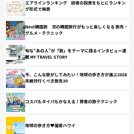
エアラインランキング 読者の投票をもとにランキン
グ形式で発表
Next韓国旅 次の韓国旅行がもっと楽しくなる 旅先・
グルメ・テクニック
旬な“あの人”が「旅」をテーマに語るインタビュー連
載 MY TRAVEL STORY
今、こんな旅がしてみたい！地球の歩き方が選ぶ2026
年絶対行くべき旅先30
コスパもタイパもかなえる！賢者の旅テクニック
地球の歩き方♥偏愛ハワイ