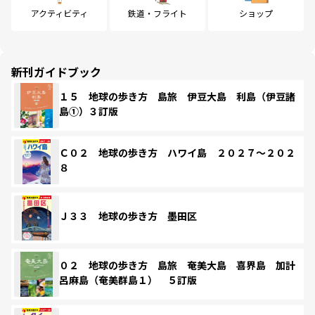
アクティビティ
鉄道・フライト
ショップ
新刊ガイドブック
１５ 地球の歩き方 島旅 伊豆大島 利島（伊豆諸
島①）３訂版
Ｃ０２ 地球の歩き方 ハワイ島 ２０２７～２０２
８
Ｊ３３ 地球の歩き方 墨田区
０２ 地球の歩き方 島旅 奄美大島 喜界島 加計
呂麻島（奄美群島１） ５訂版