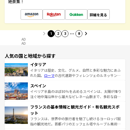
絶景集！
詳細を見る
…
1
2
3
8
AD
AD
人気の国と地域から探す
イタリア
イタリアは歴史、文化、グルメ、自然と多彩な魅力にあふ
れた国。
ローマ
の古代遺跡やフィレンツェのルネッサンス
美術、ヴェネツィアの運河など、歴史あるスポットはもち
スペイン
ろん、トスカーナの美しい田園風景やアマルフィ海岸の絶
景など、自然景観も見逃せない。観光の合間には、本場の
イベリア半島のほぼ80％を占めるスペインは、太陽が降り
ピザやパスタなど、絶品のイタリア料理を堪能することも
注ぐ地中海沿岸から雄大なピレネー山脈まで、多彩な自然
できる。朝目覚めてから夜眠るまで、すべての瞬間を楽し
と文化が詰まったヨーロッパ屈指の旅行先だ。多様な地域
フランスの基本情報と観光ガイド・有名観光スポ
ませてくれるイタリアで、忘れられない旅をしてみよう！
文化が根付くこの国では、情熱的なフラメンコ、熱気あふ
なお、新着のイタリア情報は
コンテンツ一覧
を参照してほ
れる闘牛、そして美味しいタパスが生活の一部となってい
ット
しい。
る。首都マドリードの洗練された雰囲気や、バルセロナの
フランスは、世界中の旅行者を魅了し続けるヨーロッパ屈
アートに溢れた街角から、地方では古代ローマ遺跡や中世
指の観光地だ。首都パリのエッフェル塔やルーブル美術館
の城塞都市、穏やかなビーチリゾートまで多彩な表情を見
といった象徴的なスポットから、田舎町の古風な美しさま