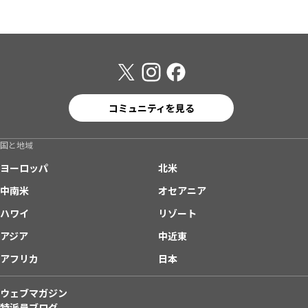
コミュニティを見る
国と地域
ヨーロッパ
北米
中南米
オセアニア
ハワイ
リゾート
アジア
中近東
アフリカ
日本
ウェブマガジン
特派員ブログ