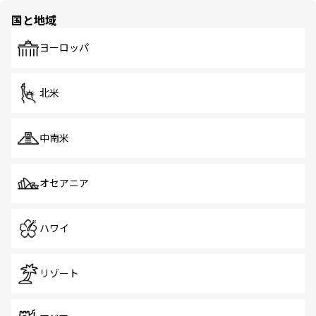
の多様性あふれるカラフルな町は、どこを歩いても新しい
国と地域
発見がある。さらに、治安のよさや充実した公共交通機関
も、旅行者にとっては魅力的なポイント。グルメも豊富
で、ホーカーズは地元の風情を楽しめる外せないスポット
ヨーロッパ
だ。訪れる人を飽きさせないシンガポールで、多様な魅力
を体感しよう。 なお、新着のシンガポール情報は
コンテン
ツ一覧
を参照してほしい。
北米
中南米
オセアニア
ハワイ
リゾート