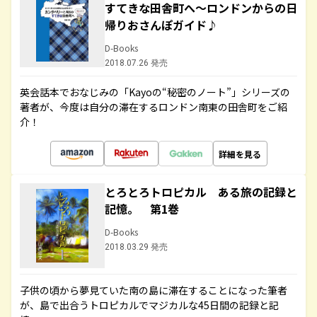
すてきな田舎町へ～ロンドンからの日
帰りおさんぽガイド♪
D-Books
2018.07.26 発売
英会話本でおなじみの「Kayoの“秘密のノート”」シリーズの
著者が、今度は自分の滞在するロンドン南東の田舎町をご紹
介！
詳細を見る
とろとろトロピカル ある旅の記録と
記憶。 第1巻
D-Books
2018.03.29 発売
子供の頃から夢見ていた南の島に滞在することになった筆者
が、島で出合うトロピカルでマジカルな45日間の記録と記