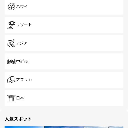
ハワイ
リゾート
アジア
中近東
アフリカ
日本
人気スポット