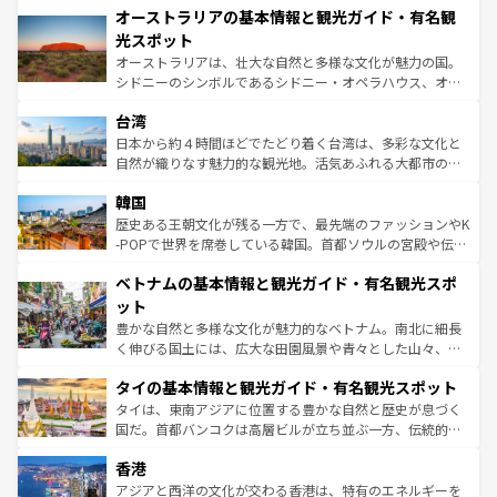
文化が魅力。旅行者はアメリカの各地域で異なる魅力を楽
オーストラリアの基本情報と観光ガイド・有名観
ワイ島は見逃せない。また、定番の観光地といえばオアフ
しみながら、その多様性と豊かな歴史を感じることができ
島だが、静かな自然を求めるならマウイ島やカウアイ島が
光スポット
るだろう。車でのロードトリップや列車の旅も、アメリカ
おすすめ。エメラルドグリーンに輝く海をはじめ、豊かな
オーストラリアは、壮大な自然と多様な文化が魅力の国。
ならではの贅沢な旅のスタイルだ。 なお、新着のアメリカ
文化や歴史が息づいている。「アロハスピリット」と呼ば
シドニーのシンボルであるシドニー・オペラハウス、オー
情報は
コンテンツ一覧
を参照してほしい。
れるおもてなしの心で訪れる人々を迎えてくれるハワイの
ストラリア東海岸北部に広がる大サンゴ礁地帯グレートバ
人々、おいしいローカルフードやハワイアンミュージッ
台湾
リアリーフや大陸中央部にそびえるウルル（エアーズロッ
ク、伝統的なフラダンスなど、すべてがハワイの魅力を彩
ク）、タスマニアの美しい原生林やケアンズの熱帯雨林な
日本から約４時間ほどでたどり着く台湾は、多彩な文化と
っている。訪れるたびに新しい発見と感動が待っているハ
ど、見どころがたくさん。また、カフェやワイン、オージ
自然が織りなす魅力的な観光地。活気あふれる大都市の台
ワイを、存分に味わってほしい。 なお、新着のハワイ情報
ービーフなどの食文化も豊かで、美味しいものであふれて
北やノスタルジックな町並みが人気な九份（ジォウフェ
は
コンテンツ一覧
を参照してほしい。
韓国
いる。アクティビティも充実しており、サーフィンやダイ
ン）、静ひつな山岳地帯である台湾東部など、都市の喧騒
ビング、ハイキングなど、アウトドア好きにはたまらな
と山間の静けさが共存しており、訪れる人に新しい発見と
歴史ある王朝文化が残る一方で、最先端のファッションやK
い。オーストラリアの多彩な魅力を存分に味わいつくそ
驚きをもたらしてくれる。また、奥深い台湾の食文化も魅
-POPで世界を席巻している韓国。首都ソウルの宮殿や伝統
う。 なお、新着のオーストラリア情報は
コンテンツ一覧
を
力で、夜市などの屋台グルメから高級料理、ヘルシーで美
家屋が並ぶエリアでは韓国の歴史と文化に浸ることがで
参照してほしい。
ベトナムの基本情報と観光ガイド・有名観光スポ
容にもいいと評判のスイーツなど、バラエティ豊かな料理
き、地方に足を延ばせば四季折々の自然美を楽しむことが
が味わえる。 なお、新着の台湾情報は
コンテンツ一覧
を参
できる。そして、キムチや焼肉、絶品のストリートフード
ット
照してほしい。
まで、さまざまな韓国料理が待っている。夜には、韓国な
豊かな自然と多様な文化が魅力的なベトナム。南北に細長
らではのナイトライフも堪能できる。あたたかいホスピタ
く伸びる国土には、広大な田園風景や青々とした山々、世
リティに包まれながら、韓国の多彩な魅力を心ゆくまで味
界遺産に登録された壮大な自然景観が点在し、都市部では
わってみてほしい。 なお、新着の韓国情報は
コンテンツ一
タイの基本情報と観光ガイド・有名観光スポット
急速な発展と共に伝統が息づく。ハノイの古い町並みやホ
覧
を参照してほしい。
ーチミン市のフランス統治時代の建物も、独特の雰囲気を
タイは、東南アジアに位置する豊かな自然と歴史が息づく
醸し出している。また、バラエティの豊かさとおいしさで
国だ。首都バンコクは高層ビルが立ち並ぶ一方、伝統的な
世界中の食通を魅了してやまないベトナム料理も魅力のひ
寺院や市場がいたるところに点在し、古きよき文化と現代
香港
とつ。フォーやバインミー、ベトナムコーヒーなどは、ぜ
の活気が交差している。北部ではチェンマイなどの山岳地
ひ現地で味わいたい。どの地域を訪れてもあたたかい人々
帯で自然と触れ合い、南部ではプーケットやクラビの美し
アジアと西洋の文化が交わる香港は、特有のエネルギーを