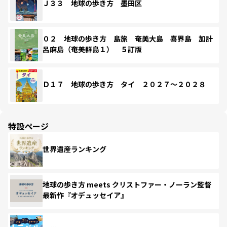
Ｊ３３ 地球の歩き方 墨田区
０２ 地球の歩き方 島旅 奄美大島 喜界島 加計
呂麻島（奄美群島１） ５訂版
Ｄ１７ 地球の歩き方 タイ ２０２７～２０２８
特設ページ
世界遺産ランキング
地球の歩き方 meets クリストファー・ノーラン監督
最新作『オデュッセイア』