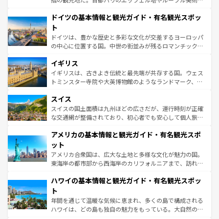
の城塞都市、穏やかなビーチリゾートまで多彩な表情を見
といった象徴的なスポットから、田舎町の古風な美しさま
せる。地方によって風土や気候が異なるスペインはその個
ドイツの基本情報と観光ガイド・有名観光スポッ
で、幅広い魅力が詰まっている。華麗な宮殿、歴史的な大
性で訪れる人を魅了する。 なお、新着のスペイン情報は
コ
聖堂、美しいビーチ、そして豊かな自然が、訪れる者を心
ト
ンテンツ一覧
を参照してほしい。
から魅了する。また、フランスは美食の国としても知ら
ドイツは、豊かな歴史と多彩な文化が交差するヨーロッパ
れ、フランス料理はユネスコ無形文化遺産にも登録されて
の中心に位置する国。中世の街並みが残るロマンチック街
いる。シャンパンの発祥地であるランス、プロヴァンスの
道から、未来を先取りするようなモダンな都市まで多様な
香り高いラベンダー畑など、多彩な楽しみ方が可能だ。さ
イギリス
顔を持つこの国は、どこを歩いても飽きることがない。ベ
らに、パリ以外の地域にも魅力が溢れており、どの街角に
ルリンの文化的活気、バイエルン州のアルプスの絶景、そ
イギリスは、古きよき伝統と最先端が共存する国。ウェス
も豊かな歴史と文化が息づいている。パリ以外の個性あふ
してライン川沿いのワイン畑といった風景は必見。ビール
トミンスター寺院や大英博物館のようなランドマーク、歴
れる地方に足を運ぶとそれぞれで全く異なる文化を体験で
とソーセージを味わいながら地元の人と過ごす楽しい時間
史ある大学都市、美しい丘陵地帯や牧歌的な風景など、エ
きるだろう。 なお、新着のフランス情報は
コンテンツ一覧
スイス
は、お酒好きな人にはぜひ体験してほしい。 なお、新着の
リアごとに異なる魅力がある。また、優雅なアフタヌーン
を参照してほしい。
ドイツ情報は
コンテンツ一覧
を参照してほしい。
ティー、ビール好きにはたまらない英国パブ、サッカー観
スイスの国土面積は九州ほどの広さだが、運行時刻が正確
戦など、本場だからこそできる体験も豊富。イギリスを旅
な交通網が整備されており、初心者でも安心して個人旅行
して楽しみつくそう。 なお、新着のイギリス情報は
コンテ
を楽しめる。日本同様に時刻表どおりの旅が可能だ。中世
アメリカの基本情報と観光ガイド・有名観光スポ
ンツ一覧
を参照してほしい。
の建物がそのまま残る町や、スイスならではのユニークな
博物館もあり、アルプス観光だけでなく町歩きも満喫する
ット
ことができる。国民の所得が高いため物価も高いが、旅行
アメリカ合衆国は、広大な土地と多様な文化が魅力の国。
者向けの交通パス提供のサービスもあり、うまく活用すれ
東海岸の都市部から西海岸のカリフォルニアまで、訪れる
ば市内交通費無料で観光を楽しむこともできる。 なお、新
場所ごとに異なる風景と体験が待っている。ニューヨーク
着のスイス情報は
コンテンツ一覧
を参照してほしい。
ハワイの基本情報と観光ガイド・有名観光スポッ
のような巨大都市は、観光、ショッピング、エンターテイ
ンメントが詰まった刺激的なスポットだ。一方、アメリカ
ト
西部には大自然が広がり、グランドキャニオンやイエロー
年間を通じて温暖な気候に恵まれ、多くの島で構成される
ストーン国立公園といった絶景が堪能できる。さらに、南
ハワイは、どの島も独自の魅力をもっている。大自然の神
部のニューオーリンズでは、音楽と美食が融合した独特の
秘を感じたいなら、火山が生み出した壮大な景観を誇るハ