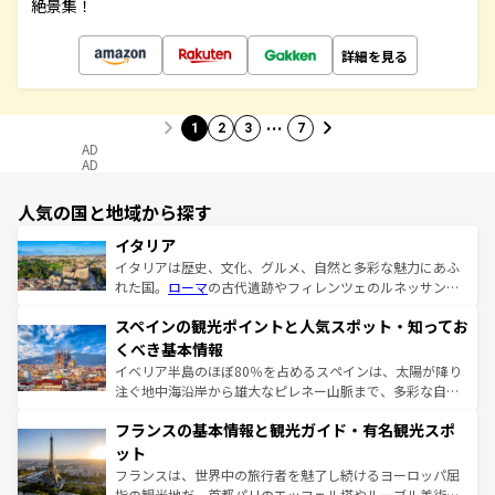
絶景集！
詳細を見る
…
1
2
3
7
AD
AD
人気の国と地域から探す
イタリア
イタリアは歴史、文化、グルメ、自然と多彩な魅力にあふ
れた国。
ローマ
の古代遺跡やフィレンツェのルネッサンス
美術、ヴェネツィアの運河など、歴史あるスポットはもち
スペインの観光ポイントと人気スポット・知ってお
ろん、トスカーナの美しい田園風景やアマルフィ海岸の絶
景など、自然景観も見逃せない。観光の合間には、本場の
くべき基本情報
ピザやパスタなど、絶品のイタリア料理を堪能することも
イベリア半島のほぼ80％を占めるスペインは、太陽が降り
できる。朝目覚めてから夜眠るまで、すべての瞬間を楽し
注ぐ地中海沿岸から雄大なピレネー山脈まで、多彩な自然
ませてくれるイタリアで、忘れられない旅をしてみよう！
と文化が詰まったヨーロッパ屈指の旅行先だ。多様な地域
なお、新着のイタリア情報は
コンテンツ一覧
を参照してほ
フランスの基本情報と観光ガイド・有名観光スポ
文化が根付くこの国では、情熱的なフラメンコ、熱気あふ
しい。
れる闘牛、そして美味しいタパスが生活の一部となってい
ット
る。首都マドリードの洗練された雰囲気や、バルセロナの
フランスは、世界中の旅行者を魅了し続けるヨーロッパ屈
アートに溢れた街角から、地方では古代ローマ遺跡や中世
指の観光地だ。首都パリのエッフェル塔やルーブル美術館