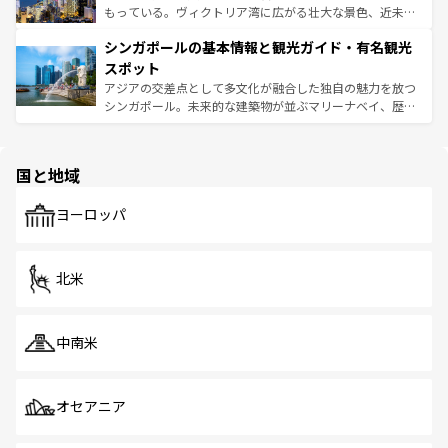
が旅行者を迎えてくれるので、きっと忘れられない旅にな
いビーチでリゾート気分を楽しむことができる。タイ料理
もっている。ヴィクトリア湾に広がる壮大な景色、近未来
るはずだ。 なお、新着のベトナム情報は
コンテンツ一覧
を
は世界的に有名で、屋台から高級レストランまで味覚を刺
的なアートスポット、そして歴史と現代が融合した町並
参照してほしい。
シンガポールの基本情報と観光ガイド・有名観光
激する。気候は一年中温暖で、どの季節にも異なる楽しみ
み、どこを訪れても感動するはず。観光スポットが密集し
が待っている。親しみやすいタイの人々、仏教を中心とし
ており、効率よく見どころを回れるのも魅力。息をのむよ
スポット
た文化、そして多様な観光資源が、訪れる旅人を魅了し続
うな絶景から文化的な体験まで、香港を存分に楽しみ尽く
アジアの交差点として多文化が融合した独自の魅力を放つ
ける。 なお、新着のタイ情報は
コンテンツ一覧
を参照して
そう。 なお、新着の香港情報は
コンテンツ一覧
を参照して
シンガポール。未来的な建築物が並ぶマリーナベイ、歴史
ほしい。
ほしい。
と伝統を感じられるエスニックタウン、多数の緑豊かな公
園や自然保護区など、自然が調和した近代的な景観と文化
の多様性あふれるカラフルな町は、どこを歩いても新しい
国と地域
発見がある。さらに、治安のよさや充実した公共交通機関
も、旅行者にとっては魅力的なポイント。グルメも豊富
で、ホーカーズは地元の風情を楽しめる外せないスポット
ヨーロッパ
だ。訪れる人を飽きさせないシンガポールで、多様な魅力
を体感しよう。 なお、新着のシンガポール情報は
コンテン
ツ一覧
を参照してほしい。
北米
中南米
オセアニア