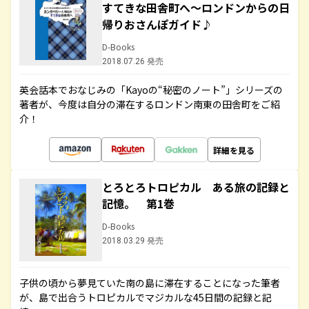
すてきな田舎町へ～ロンドンからの日
帰りおさんぽガイド♪
D-Books
2018.07.26 発売
英会話本でおなじみの「Kayoの“秘密のノート”」シリーズの
著者が、今度は自分の滞在するロンドン南東の田舎町をご紹
介！
詳細を見る
とろとろトロピカル ある旅の記録と
記憶。 第1巻
D-Books
2018.03.29 発売
子供の頃から夢見ていた南の島に滞在することになった筆者
が、島で出合うトロピカルでマジカルな45日間の記録と記