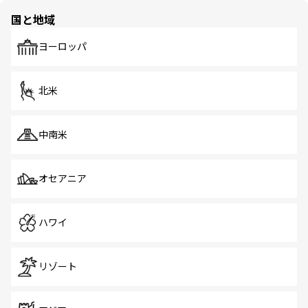
の多様性あふれるカラフルな町は、どこを歩いても新しい
国と地域
発見がある。さらに、治安のよさや充実した公共交通機関
も、旅行者にとっては魅力的なポイント。グルメも豊富
で、ホーカーズは地元の風情を楽しめる外せないスポット
ヨーロッパ
だ。訪れる人を飽きさせないシンガポールで、多様な魅力
を体感しよう。 なお、新着のシンガポール情報は
コンテン
ツ一覧
を参照してほしい。
北米
中南米
オセアニア
ハワイ
リゾート