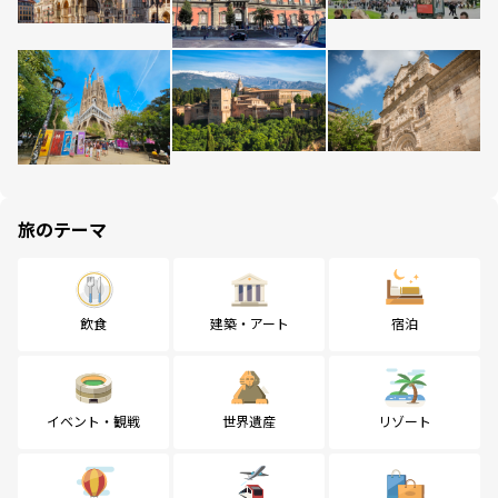
旅のテーマ
飲食
建築・アート
宿泊
イベント・観戦
世界遺産
リゾート