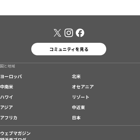
コミュニティを見る
国と地域
ヨーロッパ
北米
中南米
オセアニア
ハワイ
リゾート
アジア
中近東
アフリカ
日本
ウェブマガジン
特派員ブログ