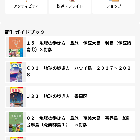
アクティビティ
鉄道・フライト
ショップ
新刊ガイドブック
１５ 地球の歩き方 島旅 伊豆大島 利島（伊豆諸
島①）３訂版
Ｃ０２ 地球の歩き方 ハワイ島 ２０２７～２０２
８
Ｊ３３ 地球の歩き方 墨田区
０２ 地球の歩き方 島旅 奄美大島 喜界島 加計
呂麻島（奄美群島１） ５訂版