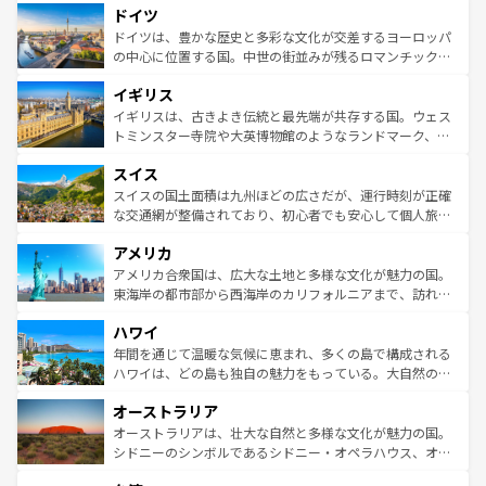
せる。地方によって風土や気候が異なるスペインはその個
ドイツ
で、幅広い魅力が詰まっている。華麗な宮殿、歴史的な大
性で訪れる人を魅了する。 なお、新着のスペイン情報は
コ
聖堂、美しいビーチ、そして豊かな自然が、訪れる者を心
ドイツは、豊かな歴史と多彩な文化が交差するヨーロッパ
ンテンツ一覧
を参照してほしい。
から魅了する。また、フランスは美食の国としても知ら
の中心に位置する国。中世の街並みが残るロマンチック街
れ、フランス料理はユネスコ無形文化遺産にも登録されて
道から、未来を先取りするようなモダンな都市まで多様な
イギリス
いる。シャンパンの発祥地であるランス、プロヴァンスの
顔を持つこの国は、どこを歩いても飽きることがない。ベ
香り高いラベンダー畑など、多彩な楽しみ方が可能だ。さ
ルリンの文化的活気、バイエルン州のアルプスの絶景、そ
イギリスは、古きよき伝統と最先端が共存する国。ウェス
らに、パリ以外の地域にも魅力が溢れており、どの街角に
してライン川沿いのワイン畑といった風景は必見。ビール
トミンスター寺院や大英博物館のようなランドマーク、歴
も豊かな歴史と文化が息づいている。パリ以外の個性あふ
とソーセージを味わいながら地元の人と過ごす楽しい時間
史ある大学都市、美しい丘陵地帯や牧歌的な風景など、エ
れる地方に足を運ぶとそれぞれで全く異なる文化を体験で
スイス
は、お酒好きな人にはぜひ体験してほしい。 なお、新着の
リアごとに異なる魅力がある。また、優雅なアフタヌーン
きるだろう。 なお、新着のフランス情報は
コンテンツ一覧
ドイツ情報は
コンテンツ一覧
を参照してほしい。
ティー、ビール好きにはたまらない英国パブ、サッカー観
スイスの国土面積は九州ほどの広さだが、運行時刻が正確
を参照してほしい。
戦など、本場だからこそできる体験も豊富。イギリスを旅
な交通網が整備されており、初心者でも安心して個人旅行
して楽しみつくそう。 なお、新着のイギリス情報は
コンテ
を楽しめる。日本同様に時刻表どおりの旅が可能だ。中世
アメリカ
ンツ一覧
を参照してほしい。
の建物がそのまま残る町や、スイスならではのユニークな
博物館もあり、アルプス観光だけでなく町歩きも満喫する
アメリカ合衆国は、広大な土地と多様な文化が魅力の国。
ことができる。国民の所得が高いため物価も高いが、旅行
東海岸の都市部から西海岸のカリフォルニアまで、訪れる
者向けの交通パス提供のサービスもあり、うまく活用すれ
場所ごとに異なる風景と体験が待っている。ニューヨーク
ハワイ
ば市内交通費無料で観光を楽しむこともできる。 なお、新
のような巨大都市は、観光、ショッピング、エンターテイ
着のスイス情報は
コンテンツ一覧
を参照してほしい。
ンメントが詰まった刺激的なスポットだ。一方、アメリカ
年間を通じて温暖な気候に恵まれ、多くの島で構成される
西部には大自然が広がり、グランドキャニオンやイエロー
ハワイは、どの島も独自の魅力をもっている。大自然の神
ストーン国立公園といった絶景が堪能できる。さらに、南
秘を感じたいなら、火山が生み出した壮大な景観を誇るハ
オーストラリア
部のニューオーリンズでは、音楽と美食が融合した独特の
ワイ島は見逃せない。また、定番の観光地といえばオアフ
文化が魅力。旅行者はアメリカの各地域で異なる魅力を楽
島だが、静かな自然を求めるならマウイ島やカウアイ島が
オーストラリアは、壮大な自然と多様な文化が魅力の国。
しみながら、その多様性と豊かな歴史を感じることができ
おすすめ。エメラルドグリーンに輝く海をはじめ、豊かな
シドニーのシンボルであるシドニー・オペラハウス、オー
るだろう。車でのロードトリップや列車の旅も、アメリカ
文化や歴史が息づいている。「アロハスピリット」と呼ば
ストラリア東海岸北部に広がる大サンゴ礁地帯グレートバ