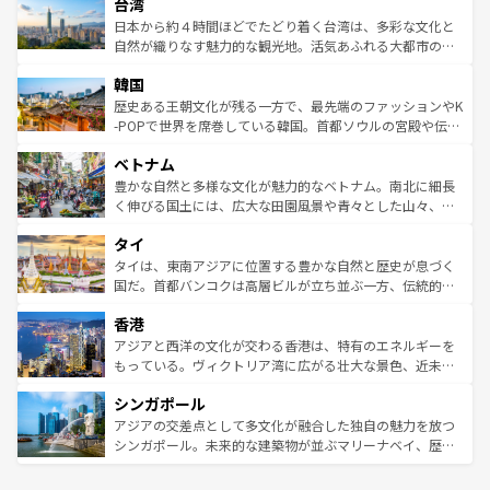
ならではの贅沢な旅のスタイルだ。 なお、新着のアメリカ
台湾
れるおもてなしの心で訪れる人々を迎えてくれるハワイの
リアリーフや大陸中央部にそびえるウルル（エアーズロッ
情報は
コンテンツ一覧
を参照してほしい。
人々、おいしいローカルフードやハワイアンミュージッ
ク）、タスマニアの美しい原生林やケアンズの熱帯雨林な
日本から約４時間ほどでたどり着く台湾は、多彩な文化と
ク、伝統的なフラダンスなど、すべてがハワイの魅力を彩
ど、見どころがたくさん。また、カフェやワイン、オージ
自然が織りなす魅力的な観光地。活気あふれる大都市の台
っている。訪れるたびに新しい発見と感動が待っているハ
ービーフなどの食文化も豊かで、美味しいものであふれて
北やノスタルジックな町並みが人気な九份（ジォウフェ
ワイを、存分に味わってほしい。 なお、新着のハワイ情報
韓国
いる。アクティビティも充実しており、サーフィンやダイ
ン）、静ひつな山岳地帯である台湾東部など、都市の喧騒
は
コンテンツ一覧
を参照してほしい。
ビング、ハイキングなど、アウトドア好きにはたまらな
と山間の静けさが共存しており、訪れる人に新しい発見と
歴史ある王朝文化が残る一方で、最先端のファッションやK
い。オーストラリアの多彩な魅力を存分に味わいつくそ
驚きをもたらしてくれる。また、奥深い台湾の食文化も魅
-POPで世界を席巻している韓国。首都ソウルの宮殿や伝統
う。 なお、新着のオーストラリア情報は
コンテンツ一覧
を
力で、夜市などの屋台グルメから高級料理、ヘルシーで美
家屋が並ぶエリアでは韓国の歴史と文化に浸ることがで
参照してほしい。
ベトナム
容にもいいと評判のスイーツなど、バラエティ豊かな料理
き、地方に足を延ばせば四季折々の自然美を楽しむことが
が味わえる。 なお、新着の台湾情報は
コンテンツ一覧
を参
できる。そして、キムチや焼肉、絶品のストリートフード
豊かな自然と多様な文化が魅力的なベトナム。南北に細長
照してほしい。
まで、さまざまな韓国料理が待っている。夜には、韓国な
く伸びる国土には、広大な田園風景や青々とした山々、世
らではのナイトライフも堪能できる。あたたかいホスピタ
界遺産に登録された壮大な自然景観が点在し、都市部では
タイ
リティに包まれながら、韓国の多彩な魅力を心ゆくまで味
急速な発展と共に伝統が息づく。ハノイの古い町並みやホ
わってみてほしい。 なお、新着の韓国情報は
コンテンツ一
ーチミン市のフランス統治時代の建物も、独特の雰囲気を
タイは、東南アジアに位置する豊かな自然と歴史が息づく
覧
を参照してほしい。
醸し出している。また、バラエティの豊かさとおいしさで
国だ。首都バンコクは高層ビルが立ち並ぶ一方、伝統的な
世界中の食通を魅了してやまないベトナム料理も魅力のひ
寺院や市場がいたるところに点在し、古きよき文化と現代
香港
とつ。フォーやバインミー、ベトナムコーヒーなどは、ぜ
の活気が交差している。北部ではチェンマイなどの山岳地
ひ現地で味わいたい。どの地域を訪れてもあたたかい人々
帯で自然と触れ合い、南部ではプーケットやクラビの美し
アジアと西洋の文化が交わる香港は、特有のエネルギーを
が旅行者を迎えてくれるので、きっと忘れられない旅にな
いビーチでリゾート気分を楽しむことができる。タイ料理
もっている。ヴィクトリア湾に広がる壮大な景色、近未来
るはずだ。 なお、新着のベトナム情報は
コンテンツ一覧
を
は世界的に有名で、屋台から高級レストランまで味覚を刺
的なアートスポット、そして歴史と現代が融合した町並
参照してほしい。
シンガポール
激する。気候は一年中温暖で、どの季節にも異なる楽しみ
み、どこを訪れても感動するはず。観光スポットが密集し
が待っている。親しみやすいタイの人々、仏教を中心とし
ており、効率よく見どころを回れるのも魅力。息をのむよ
アジアの交差点として多文化が融合した独自の魅力を放つ
た文化、そして多様な観光資源が、訪れる旅人を魅了し続
うな絶景から文化的な体験まで、香港を存分に楽しみ尽く
シンガポール。未来的な建築物が並ぶマリーナベイ、歴史
ける。 なお、新着のタイ情報は
コンテンツ一覧
を参照して
そう。 なお、新着の香港情報は
コンテンツ一覧
を参照して
と伝統を感じられるエスニックタウン、多数の緑豊かな公
ほしい。
ほしい。
園や自然保護区など、自然が調和した近代的な景観と文化