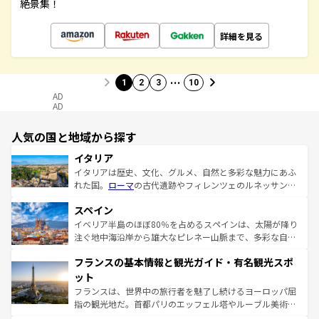
絶景集！
詳細を見る
…
1
2
3
10
AD
AD
人気の国と地域から探す
イタリア
イタリアは歴史、文化、グルメ、自然と多彩な魅力にあふ
れた国。
ローマ
の古代遺跡やフィレンツェのルネッサンス
美術、ヴェネツィアの運河など、歴史あるスポットはもち
スペイン
ろん、トスカーナの美しい田園風景やアマルフィ海岸の絶
景など、自然景観も見逃せない。観光の合間には、本場の
イベリア半島のほぼ80％を占めるスペインは、太陽が降り
ピザやパスタなど、絶品のイタリア料理を堪能することも
注ぐ地中海沿岸から雄大なピレネー山脈まで、多彩な自然
できる。朝目覚めてから夜眠るまで、すべての瞬間を楽し
と文化が詰まったヨーロッパ屈指の旅行先だ。多様な地域
フランスの基本情報と観光ガイド・有名観光スポ
ませてくれるイタリアで、忘れられない旅をしてみよう！
文化が根付くこの国では、情熱的なフラメンコ、熱気あふ
なお、新着のイタリア情報は
コンテンツ一覧
を参照してほ
れる闘牛、そして美味しいタパスが生活の一部となってい
ット
しい。
る。首都マドリードの洗練された雰囲気や、バルセロナの
フランスは、世界中の旅行者を魅了し続けるヨーロッパ屈
アートに溢れた街角から、地方では古代ローマ遺跡や中世
指の観光地だ。首都パリのエッフェル塔やルーブル美術館
の城塞都市、穏やかなビーチリゾートまで多彩な表情を見
といった象徴的なスポットから、田舎町の古風な美しさま