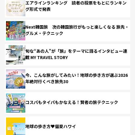
エアラインランキング 読者の投票をもとにランキン
グ形式で発表
Next韓国旅 次の韓国旅行がもっと楽しくなる 旅先・
グルメ・テクニック
旬な“あの人”が「旅」をテーマに語るインタビュー連
載 MY TRAVEL STORY
今、こんな旅がしてみたい！地球の歩き方が選ぶ2026
年絶対行くべき旅先30
コスパもタイパもかなえる！賢者の旅テクニック
地球の歩き方♥偏愛ハワイ