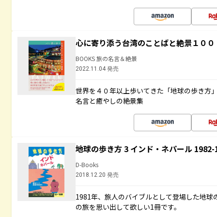
心に寄り添う台湾のことばと絶景１００
BOOKS 旅の名言＆絶景
2022.11.04 発売
世界を４０年以上歩いてきた「地球の歩き方
名言と癒やしの絶景集
地球の歩き方 3 インド・ネパール 1982
D-Books
2018.12.20 発売
1981年、旅人のバイブルとして登場した地
の旅を思い出して欲しい1冊です。