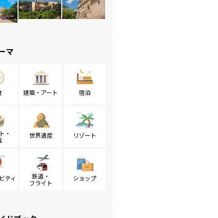
ーマ
食
建築・アート
宿泊
ト・
世界遺産
リゾート
戦
鉄道・
ビティ
ショップ
フライト