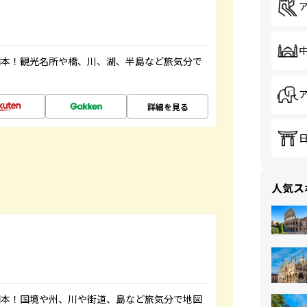
図本！観光名所や橋、川、湖、半島など旅気分で
詳細を見る
人気ス
図本！国境や州、川や街道、島など旅気分で地図