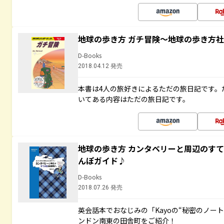
地球の歩き方 ガチ冒険～地球の歩き方
D-Books
2018.04.12 発売
本書は4人の旅好きによるただの旅日記です。
いてある内容はただの旅日記です。
地球の歩き方 カンタベリーと周辺のす
んぽガイド♪
D-Books
2018.07.26 発売
英会話本でおなじみの「Kayoの“秘密のノー
ンドン南東の田舎町をご紹介！