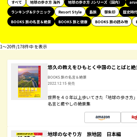
すべて
地球の歩き方 海外
地球の歩き方 Jシリーズ（国内）
aru
ランキング&テクニック
Resort Style
島旅
御朱印
歴史時
BOOKS 旅の名言＆絶景
BOOKS 旅と健康
BOOKS 旅の読み物
1〜20件/178件中 を表示
悠久の教えをひもとく中国のことばと絶
BOOKS 旅の名言＆絶景
2022.12.15 発売
世界を４０年以上歩いてきた「地球の歩き方
名言と癒やしの絶景集
地球のなぞり方 旅地図 日本編