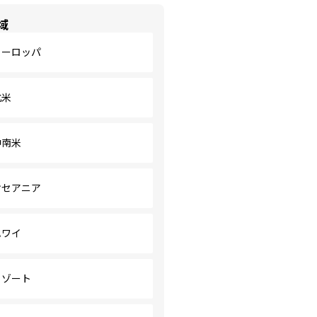
域
ヨーロッパ
北米
中南米
オセアニア
ハワイ
リゾート