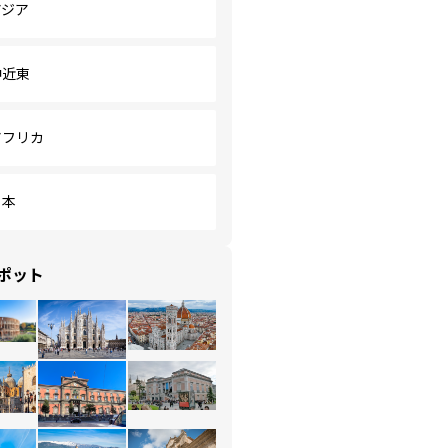
アジア
中近東
アフリカ
日本
ポット