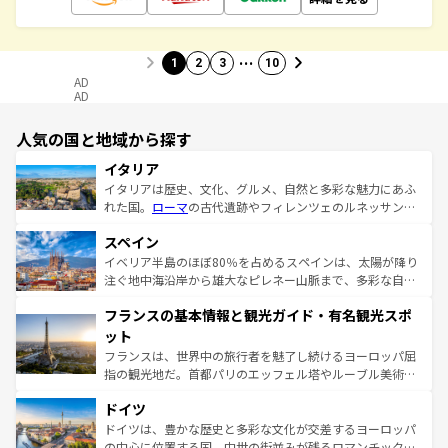
…
1
2
3
10
AD
AD
人気の国と地域から探す
イタリア
イタリアは歴史、文化、グルメ、自然と多彩な魅力にあふ
れた国。
ローマ
の古代遺跡やフィレンツェのルネッサンス
美術、ヴェネツィアの運河など、歴史あるスポットはもち
スペイン
ろん、トスカーナの美しい田園風景やアマルフィ海岸の絶
景など、自然景観も見逃せない。観光の合間には、本場の
イベリア半島のほぼ80％を占めるスペインは、太陽が降り
ピザやパスタなど、絶品のイタリア料理を堪能することも
注ぐ地中海沿岸から雄大なピレネー山脈まで、多彩な自然
できる。朝目覚めてから夜眠るまで、すべての瞬間を楽し
と文化が詰まったヨーロッパ屈指の旅行先だ。多様な地域
フランスの基本情報と観光ガイド・有名観光スポ
ませてくれるイタリアで、忘れられない旅をしてみよう！
文化が根付くこの国では、情熱的なフラメンコ、熱気あふ
なお、新着のイタリア情報は
コンテンツ一覧
を参照してほ
れる闘牛、そして美味しいタパスが生活の一部となってい
ット
しい。
る。首都マドリードの洗練された雰囲気や、バルセロナの
フランスは、世界中の旅行者を魅了し続けるヨーロッパ屈
アートに溢れた街角から、地方では古代ローマ遺跡や中世
指の観光地だ。首都パリのエッフェル塔やルーブル美術館
の城塞都市、穏やかなビーチリゾートまで多彩な表情を見
といった象徴的なスポットから、田舎町の古風な美しさま
せる。地方によって風土や気候が異なるスペインはその個
ドイツ
で、幅広い魅力が詰まっている。華麗な宮殿、歴史的な大
性で訪れる人を魅了する。 なお、新着のスペイン情報は
コ
聖堂、美しいビーチ、そして豊かな自然が、訪れる者を心
ドイツは、豊かな歴史と多彩な文化が交差するヨーロッパ
ンテンツ一覧
を参照してほしい。
から魅了する。また、フランスは美食の国としても知ら
の中心に位置する国。中世の街並みが残るロマンチック街