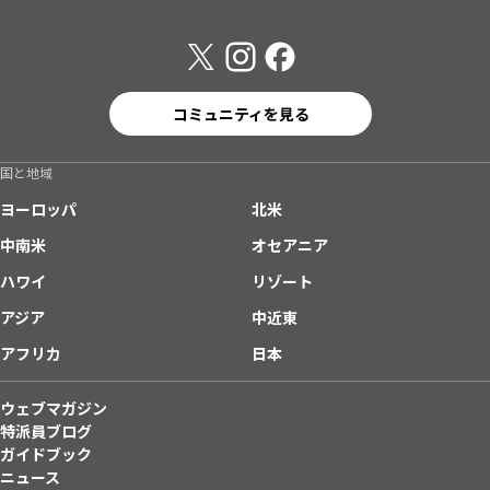
コミュニティを見る
国と地域
ヨーロッパ
北米
中南米
オセアニア
ハワイ
リゾート
アジア
中近東
アフリカ
日本
ウェブマガジン
特派員ブログ
ガイドブック
ニュース