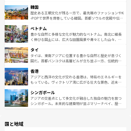
っている。訪れるたびに新しい発見と感動が待っているハ
ービーフなどの食文化も豊かで、美味しいものであふれて
北やノスタルジックな町並みが人気な九份（ジォウフェ
ワイを、存分に味わってほしい。 なお、新着のハワイ情報
韓国
いる。アクティビティも充実しており、サーフィンやダイ
ン）、静ひつな山岳地帯である台湾東部など、都市の喧騒
は
コンテンツ一覧
を参照してほしい。
ビング、ハイキングなど、アウトドア好きにはたまらな
と山間の静けさが共存しており、訪れる人に新しい発見と
歴史ある王朝文化が残る一方で、最先端のファッションやK
い。オーストラリアの多彩な魅力を存分に味わいつくそ
驚きをもたらしてくれる。また、奥深い台湾の食文化も魅
-POPで世界を席巻している韓国。首都ソウルの宮殿や伝統
う。 なお、新着のオーストラリア情報は
コンテンツ一覧
を
力で、夜市などの屋台グルメから高級料理、ヘルシーで美
家屋が並ぶエリアでは韓国の歴史と文化に浸ることがで
参照してほしい。
ベトナム
容にもいいと評判のスイーツなど、バラエティ豊かな料理
き、地方に足を延ばせば四季折々の自然美を楽しむことが
が味わえる。 なお、新着の台湾情報は
コンテンツ一覧
を参
できる。そして、キムチや焼肉、絶品のストリートフード
豊かな自然と多様な文化が魅力的なベトナム。南北に細長
照してほしい。
まで、さまざまな韓国料理が待っている。夜には、韓国な
く伸びる国土には、広大な田園風景や青々とした山々、世
らではのナイトライフも堪能できる。あたたかいホスピタ
界遺産に登録された壮大な自然景観が点在し、都市部では
タイ
リティに包まれながら、韓国の多彩な魅力を心ゆくまで味
急速な発展と共に伝統が息づく。ハノイの古い町並みやホ
わってみてほしい。 なお、新着の韓国情報は
コンテンツ一
ーチミン市のフランス統治時代の建物も、独特の雰囲気を
タイは、東南アジアに位置する豊かな自然と歴史が息づく
覧
を参照してほしい。
醸し出している。また、バラエティの豊かさとおいしさで
国だ。首都バンコクは高層ビルが立ち並ぶ一方、伝統的な
世界中の食通を魅了してやまないベトナム料理も魅力のひ
寺院や市場がいたるところに点在し、古きよき文化と現代
香港
とつ。フォーやバインミー、ベトナムコーヒーなどは、ぜ
の活気が交差している。北部ではチェンマイなどの山岳地
ひ現地で味わいたい。どの地域を訪れてもあたたかい人々
帯で自然と触れ合い、南部ではプーケットやクラビの美し
アジアと西洋の文化が交わる香港は、特有のエネルギーを
が旅行者を迎えてくれるので、きっと忘れられない旅にな
いビーチでリゾート気分を楽しむことができる。タイ料理
もっている。ヴィクトリア湾に広がる壮大な景色、近未来
るはずだ。 なお、新着のベトナム情報は
コンテンツ一覧
を
は世界的に有名で、屋台から高級レストランまで味覚を刺
的なアートスポット、そして歴史と現代が融合した町並
参照してほしい。
シンガポール
激する。気候は一年中温暖で、どの季節にも異なる楽しみ
み、どこを訪れても感動するはず。観光スポットが密集し
が待っている。親しみやすいタイの人々、仏教を中心とし
ており、効率よく見どころを回れるのも魅力。息をのむよ
アジアの交差点として多文化が融合した独自の魅力を放つ
た文化、そして多様な観光資源が、訪れる旅人を魅了し続
うな絶景から文化的な体験まで、香港を存分に楽しみ尽く
シンガポール。未来的な建築物が並ぶマリーナベイ、歴史
ける。 なお、新着のタイ情報は
コンテンツ一覧
を参照して
そう。 なお、新着の香港情報は
コンテンツ一覧
を参照して
と伝統を感じられるエスニックタウン、多数の緑豊かな公
ほしい。
ほしい。
園や自然保護区など、自然が調和した近代的な景観と文化
の多様性あふれるカラフルな町は、どこを歩いても新しい
国と地域
発見がある。さらに、治安のよさや充実した公共交通機関
も、旅行者にとっては魅力的なポイント。グルメも豊富