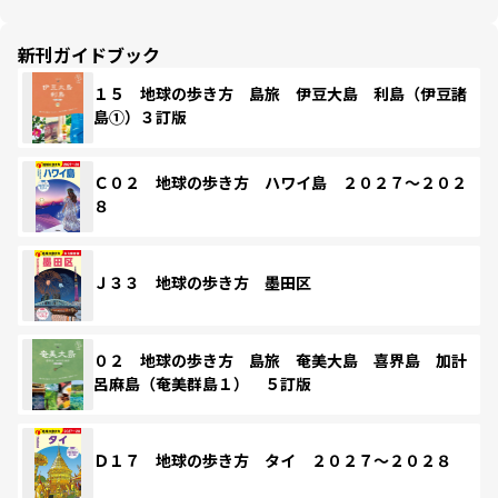
新刊ガイドブック
１５ 地球の歩き方 島旅 伊豆大島 利島（伊豆諸
島①）３訂版
Ｃ０２ 地球の歩き方 ハワイ島 ２０２７～２０２
８
Ｊ３３ 地球の歩き方 墨田区
０２ 地球の歩き方 島旅 奄美大島 喜界島 加計
呂麻島（奄美群島１） ５訂版
Ｄ１７ 地球の歩き方 タイ ２０２７～２０２８