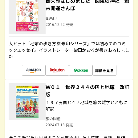
御朱印はじめました 関東の神社 週
末開運さんぽ
御朱印
2016.12.22 発売
大ヒット「地球の歩き方 御朱印シリーズ」では初めてのコミ
ックエッセイ。イラストレーター柴田かおるが書きおろしまし
た
詳細を見る
Ｗ０１ 世界２４４の国と地域 改訂
版
１９７ヵ国と４７地域を旅の雑学とともに
解説
旅の図鑑
2024.07.18 発売
今こそ学びたい世界のことを集めました！首都、言語、民族、