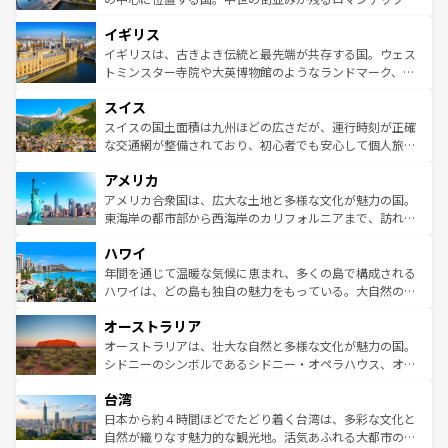
れ、フランス料理はユネスコ無形文化遺産にも登録されて
道から、未来を先取りするようなモダンな都市まで多様な
イギリス
いる。シャンパンの発祥地であるランス、プロヴァンスの
顔を持つこの国は、どこを歩いても飽きることがない。ベ
香り高いラベンダー畑など、多彩な楽しみ方が可能だ。さ
ルリンの文化的活気、バイエルン州のアルプスの絶景、そ
イギリスは、古きよき伝統と最先端が共存する国。ウェス
らに、パリ以外の地域にも魅力が溢れており、どの街角に
してライン川沿いのワイン畑といった風景は必見。ビール
トミンスター寺院や大英博物館のようなランドマーク、歴
も豊かな歴史と文化が息づいている。パリ以外の個性あふ
とソーセージを味わいながら地元の人と過ごす楽しい時間
史ある大学都市、美しい丘陵地帯や牧歌的な風景など、エ
れる地方に足を運ぶとそれぞれで全く異なる文化を体験で
スイス
は、お酒好きな人にはぜひ体験してほしい。 なお、新着の
リアごとに異なる魅力がある。また、優雅なアフタヌーン
きるだろう。 なお、新着のフランス情報は
コンテンツ一覧
ドイツ情報は
コンテンツ一覧
を参照してほしい。
ティー、ビール好きにはたまらない英国パブ、サッカー観
スイスの国土面積は九州ほどの広さだが、運行時刻が正確
を参照してほしい。
戦など、本場だからこそできる体験も豊富。イギリスを旅
な交通網が整備されており、初心者でも安心して個人旅行
して楽しみつくそう。 なお、新着のイギリス情報は
コンテ
を楽しめる。日本同様に時刻表どおりの旅が可能だ。中世
アメリカ
ンツ一覧
を参照してほしい。
の建物がそのまま残る町や、スイスならではのユニークな
博物館もあり、アルプス観光だけでなく町歩きも満喫する
アメリカ合衆国は、広大な土地と多様な文化が魅力の国。
ことができる。国民の所得が高いため物価も高いが、旅行
東海岸の都市部から西海岸のカリフォルニアまで、訪れる
者向けの交通パス提供のサービスもあり、うまく活用すれ
場所ごとに異なる風景と体験が待っている。ニューヨーク
ハワイ
ば市内交通費無料で観光を楽しむこともできる。 なお、新
のような巨大都市は、観光、ショッピング、エンターテイ
着のスイス情報は
コンテンツ一覧
を参照してほしい。
ンメントが詰まった刺激的なスポットだ。一方、アメリカ
年間を通じて温暖な気候に恵まれ、多くの島で構成される
西部には大自然が広がり、グランドキャニオンやイエロー
ハワイは、どの島も独自の魅力をもっている。大自然の神
ストーン国立公園といった絶景が堪能できる。さらに、南
秘を感じたいなら、火山が生み出した壮大な景観を誇るハ
オーストラリア
部のニューオーリンズでは、音楽と美食が融合した独特の
ワイ島は見逃せない。また、定番の観光地といえばオアフ
文化が魅力。旅行者はアメリカの各地域で異なる魅力を楽
島だが、静かな自然を求めるならマウイ島やカウアイ島が
オーストラリアは、壮大な自然と多様な文化が魅力の国。
しみながら、その多様性と豊かな歴史を感じることができ
おすすめ。エメラルドグリーンに輝く海をはじめ、豊かな
シドニーのシンボルであるシドニー・オペラハウス、オー
るだろう。車でのロードトリップや列車の旅も、アメリカ
文化や歴史が息づいている。「アロハスピリット」と呼ば
ストラリア東海岸北部に広がる大サンゴ礁地帯グレートバ
ならではの贅沢な旅のスタイルだ。 なお、新着のアメリカ
台湾
れるおもてなしの心で訪れる人々を迎えてくれるハワイの
リアリーフや大陸中央部にそびえるウルル（エアーズロッ
情報は
コンテンツ一覧
を参照してほしい。
人々、おいしいローカルフードやハワイアンミュージッ
ク）、タスマニアの美しい原生林やケアンズの熱帯雨林な
日本から約４時間ほどでたどり着く台湾は、多彩な文化と
ク、伝統的なフラダンスなど、すべてがハワイの魅力を彩
ど、見どころがたくさん。また、カフェやワイン、オージ
自然が織りなす魅力的な観光地。活気あふれる大都市の台