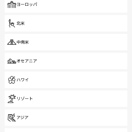
で、ホーカーズは地元の風情を楽しめる外せないスポット
ヨーロッパ
だ。訪れる人を飽きさせないシンガポールで、多様な魅力
を体感しよう。 なお、新着のシンガポール情報は
コンテン
ツ一覧
を参照してほしい。
北米
中南米
オセアニア
ハワイ
リゾート
アジア