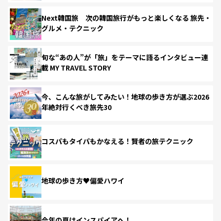
Next韓国旅 次の韓国旅行がもっと楽しくなる 旅先・
グルメ・テクニック
旬な“あの人”が「旅」をテーマに語るインタビュー連
載 MY TRAVEL STORY
今、こんな旅がしてみたい！地球の歩き方が選ぶ2026
年絶対行くべき旅先30
コスパもタイパもかなえる！賢者の旅テクニック
地球の歩き方♥偏愛ハワイ
今年の夏はインスパイアへ！