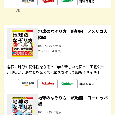
詳細を見る
AD
地球のなぞり方 旅地図 アメリカ大
陸編
BOOKS 旅と健康
2022.10.14 発売
各国の地形や関係性をなぞって学ぶ新しい地図本！国境や州、
川や街道、島など旅気分で地図をなぞって脳もイキイキ！
詳細を見る
地球のなぞり方 旅地図 ヨーロッパ
編
BOOKS 旅と健康