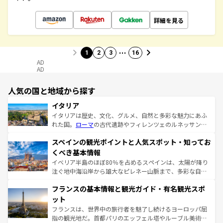
詳細を見る
…
1
2
3
16
AD
AD
人気の国と地域から探す
イタリア
イタリアは歴史、文化、グルメ、自然と多彩な魅力にあふ
れた国。
ローマ
の古代遺跡やフィレンツェのルネッサンス
美術、ヴェネツィアの運河など、歴史あるスポットはもち
スペインの観光ポイントと人気スポット・知ってお
ろん、トスカーナの美しい田園風景やアマルフィ海岸の絶
景など、自然景観も見逃せない。観光の合間には、本場の
くべき基本情報
ピザやパスタなど、絶品のイタリア料理を堪能することも
イベリア半島のほぼ80％を占めるスペインは、太陽が降り
できる。朝目覚めてから夜眠るまで、すべての瞬間を楽し
注ぐ地中海沿岸から雄大なピレネー山脈まで、多彩な自然
ませてくれるイタリアで、忘れられない旅をしてみよう！
と文化が詰まったヨーロッパ屈指の旅行先だ。多様な地域
なお、新着のイタリア情報は
コンテンツ一覧
を参照してほ
フランスの基本情報と観光ガイド・有名観光スポ
文化が根付くこの国では、情熱的なフラメンコ、熱気あふ
しい。
れる闘牛、そして美味しいタパスが生活の一部となってい
ット
る。首都マドリードの洗練された雰囲気や、バルセロナの
フランスは、世界中の旅行者を魅了し続けるヨーロッパ屈
アートに溢れた街角から、地方では古代ローマ遺跡や中世
指の観光地だ。首都パリのエッフェル塔やルーブル美術館