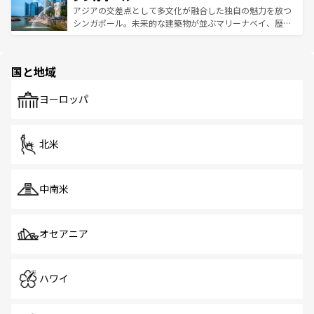
が待っている。親しみやすいタイの人々、仏教を中心とし
ており、効率よく見どころを回れるのも魅力。息をのむよ
アジアの交差点として多文化が融合した独自の魅力を放つ
た文化、そして多様な観光資源が、訪れる旅人を魅了し続
うな絶景から文化的な体験まで、香港を存分に楽しみ尽く
シンガポール。未来的な建築物が並ぶマリーナベイ、歴史
ける。 なお、新着のタイ情報は
コンテンツ一覧
を参照して
そう。 なお、新着の香港情報は
コンテンツ一覧
を参照して
と伝統を感じられるエスニックタウン、多数の緑豊かな公
ほしい。
ほしい。
園や自然保護区など、自然が調和した近代的な景観と文化
の多様性あふれるカラフルな町は、どこを歩いても新しい
国と地域
発見がある。さらに、治安のよさや充実した公共交通機関
も、旅行者にとっては魅力的なポイント。グルメも豊富
で、ホーカーズは地元の風情を楽しめる外せないスポット
ヨーロッパ
だ。訪れる人を飽きさせないシンガポールで、多様な魅力
を体感しよう。 なお、新着のシンガポール情報は
コンテン
ツ一覧
を参照してほしい。
北米
中南米
オセアニア
ハワイ