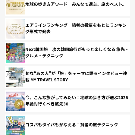
地球の歩き方アワード みんなで選ぶ、旅のベスト。
エアラインランキング 読者の投票をもとにランキン
グ形式で発表
Next韓国旅 次の韓国旅行がもっと楽しくなる 旅先・
グルメ・テクニック
旬な“あの人”が「旅」をテーマに語るインタビュー連
載 MY TRAVEL STORY
今、こんな旅がしてみたい！地球の歩き方が選ぶ2026
年絶対行くべき旅先30
コスパもタイパもかなえる！賢者の旅テクニック