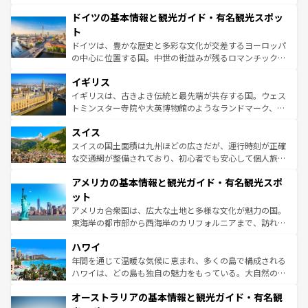
の城塞都市、穏やかなビーチリゾートまで多彩な表情を見
といった象徴的なスポットから、田舎町の古風な美しさま
せる。地方によって風土や気候が異なるスペインはその個
ドイツの基本情報と観光ガイド・有名観光スポッ
で、幅広い魅力が詰まっている。華麗な宮殿、歴史的な大
性で訪れる人を魅了する。 なお、新着のスペイン情報は
コ
聖堂、美しいビーチ、そして豊かな自然が、訪れる者を心
ト
ンテンツ一覧
を参照してほしい。
から魅了する。また、フランスは美食の国としても知ら
ドイツは、豊かな歴史と多彩な文化が交差するヨーロッパ
れ、フランス料理はユネスコ無形文化遺産にも登録されて
の中心に位置する国。中世の街並みが残るロマンチック街
いる。シャンパンの発祥地であるランス、プロヴァンスの
道から、未来を先取りするようなモダンな都市まで多様な
香り高いラベンダー畑など、多彩な楽しみ方が可能だ。さ
イギリス
顔を持つこの国は、どこを歩いても飽きることがない。ベ
らに、パリ以外の地域にも魅力が溢れており、どの街角に
ルリンの文化的活気、バイエルン州のアルプスの絶景、そ
イギリスは、古きよき伝統と最先端が共存する国。ウェス
も豊かな歴史と文化が息づいている。パリ以外の個性あふ
してライン川沿いのワイン畑といった風景は必見。ビール
トミンスター寺院や大英博物館のようなランドマーク、歴
れる地方に足を運ぶとそれぞれで全く異なる文化を体験で
とソーセージを味わいながら地元の人と過ごす楽しい時間
史ある大学都市、美しい丘陵地帯や牧歌的な風景など、エ
きるだろう。 なお、新着のフランス情報は
コンテンツ一覧
スイス
は、お酒好きな人にはぜひ体験してほしい。 なお、新着の
リアごとに異なる魅力がある。また、優雅なアフタヌーン
を参照してほしい。
ドイツ情報は
コンテンツ一覧
を参照してほしい。
ティー、ビール好きにはたまらない英国パブ、サッカー観
スイスの国土面積は九州ほどの広さだが、運行時刻が正確
戦など、本場だからこそできる体験も豊富。イギリスを旅
な交通網が整備されており、初心者でも安心して個人旅行
して楽しみつくそう。 なお、新着のイギリス情報は
コンテ
を楽しめる。日本同様に時刻表どおりの旅が可能だ。中世
アメリカの基本情報と観光ガイド・有名観光スポ
ンツ一覧
を参照してほしい。
の建物がそのまま残る町や、スイスならではのユニークな
博物館もあり、アルプス観光だけでなく町歩きも満喫する
ット
ことができる。国民の所得が高いため物価も高いが、旅行
アメリカ合衆国は、広大な土地と多様な文化が魅力の国。
者向けの交通パス提供のサービスもあり、うまく活用すれ
東海岸の都市部から西海岸のカリフォルニアまで、訪れる
ば市内交通費無料で観光を楽しむこともできる。 なお、新
場所ごとに異なる風景と体験が待っている。ニューヨーク
着のスイス情報は
コンテンツ一覧
を参照してほしい。
ハワイ
のような巨大都市は、観光、ショッピング、エンターテイ
ンメントが詰まった刺激的なスポットだ。一方、アメリカ
年間を通じて温暖な気候に恵まれ、多くの島で構成される
西部には大自然が広がり、グランドキャニオンやイエロー
ハワイは、どの島も独自の魅力をもっている。大自然の神
ストーン国立公園といった絶景が堪能できる。さらに、南
秘を感じたいなら、火山が生み出した壮大な景観を誇るハ
オーストラリアの基本情報と観光ガイド・有名観
部のニューオーリンズでは、音楽と美食が融合した独特の
ワイ島は見逃せない。また、定番の観光地といえばオアフ