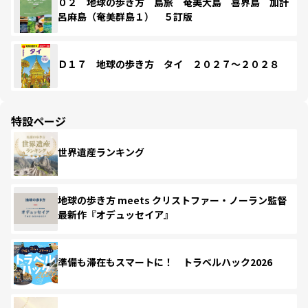
０２ 地球の歩き方 島旅 奄美大島 喜界島 加計
呂麻島（奄美群島１） ５訂版
Ｄ１７ 地球の歩き方 タイ ２０２７～２０２８
特設ページ
世界遺産ランキング
地球の歩き方 meets クリストファー・ノーラン監督
最新作『オデュッセイア』
準備も滞在もスマートに！ トラベルハック2026