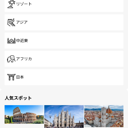
リゾート
アジア
中近東
アフリカ
日本
人気スポット