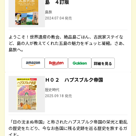
島 ４訂版
島旅
2024.07.04 発売
ようこそ！世界遺産の教会、絶品島ごはん、古民家ステイな
ど、島の人が教えてくれた五島の魅力をギュッと凝縮。さあ、
島旅へ。
詳細を見る
Ｈ０２ ハプスブルク帝国
歴史時代
2025.09.18 発売
「日の沈まぬ帝国」と称されたハプスブルク帝国の栄光と動乱
の歴史をたどり、今なお各国に残る史跡を巡る歴史を旅するガ
イド。