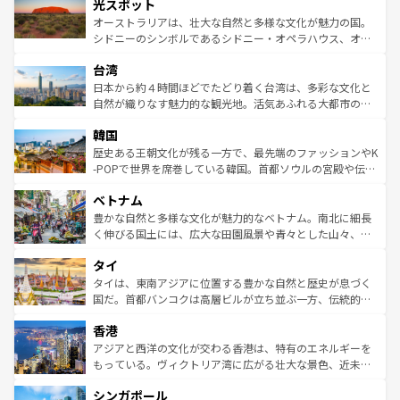
文化が魅力。旅行者はアメリカの各地域で異なる魅力を楽
島だが、静かな自然を求めるならマウイ島やカウアイ島が
光スポット
しみながら、その多様性と豊かな歴史を感じることができ
おすすめ。エメラルドグリーンに輝く海をはじめ、豊かな
オーストラリアは、壮大な自然と多様な文化が魅力の国。
るだろう。車でのロードトリップや列車の旅も、アメリカ
文化や歴史が息づいている。「アロハスピリット」と呼ば
シドニーのシンボルであるシドニー・オペラハウス、オー
ならではの贅沢な旅のスタイルだ。 なお、新着のアメリカ
れるおもてなしの心で訪れる人々を迎えてくれるハワイの
ストラリア東海岸北部に広がる大サンゴ礁地帯グレートバ
情報は
コンテンツ一覧
を参照してほしい。
人々、おいしいローカルフードやハワイアンミュージッ
台湾
リアリーフや大陸中央部にそびえるウルル（エアーズロッ
ク、伝統的なフラダンスなど、すべてがハワイの魅力を彩
ク）、タスマニアの美しい原生林やケアンズの熱帯雨林な
日本から約４時間ほどでたどり着く台湾は、多彩な文化と
っている。訪れるたびに新しい発見と感動が待っているハ
ど、見どころがたくさん。また、カフェやワイン、オージ
自然が織りなす魅力的な観光地。活気あふれる大都市の台
ワイを、存分に味わってほしい。 なお、新着のハワイ情報
ービーフなどの食文化も豊かで、美味しいものであふれて
北やノスタルジックな町並みが人気な九份（ジォウフェ
は
コンテンツ一覧
を参照してほしい。
韓国
いる。アクティビティも充実しており、サーフィンやダイ
ン）、静ひつな山岳地帯である台湾東部など、都市の喧騒
ビング、ハイキングなど、アウトドア好きにはたまらな
と山間の静けさが共存しており、訪れる人に新しい発見と
歴史ある王朝文化が残る一方で、最先端のファッションやK
い。オーストラリアの多彩な魅力を存分に味わいつくそ
驚きをもたらしてくれる。また、奥深い台湾の食文化も魅
-POPで世界を席巻している韓国。首都ソウルの宮殿や伝統
う。 なお、新着のオーストラリア情報は
コンテンツ一覧
を
力で、夜市などの屋台グルメから高級料理、ヘルシーで美
家屋が並ぶエリアでは韓国の歴史と文化に浸ることがで
参照してほしい。
ベトナム
容にもいいと評判のスイーツなど、バラエティ豊かな料理
き、地方に足を延ばせば四季折々の自然美を楽しむことが
が味わえる。 なお、新着の台湾情報は
コンテンツ一覧
を参
できる。そして、キムチや焼肉、絶品のストリートフード
豊かな自然と多様な文化が魅力的なベトナム。南北に細長
照してほしい。
まで、さまざまな韓国料理が待っている。夜には、韓国な
く伸びる国土には、広大な田園風景や青々とした山々、世
らではのナイトライフも堪能できる。あたたかいホスピタ
界遺産に登録された壮大な自然景観が点在し、都市部では
タイ
リティに包まれながら、韓国の多彩な魅力を心ゆくまで味
急速な発展と共に伝統が息づく。ハノイの古い町並みやホ
わってみてほしい。 なお、新着の韓国情報は
コンテンツ一
ーチミン市のフランス統治時代の建物も、独特の雰囲気を
タイは、東南アジアに位置する豊かな自然と歴史が息づく
覧
を参照してほしい。
醸し出している。また、バラエティの豊かさとおいしさで
国だ。首都バンコクは高層ビルが立ち並ぶ一方、伝統的な
世界中の食通を魅了してやまないベトナム料理も魅力のひ
寺院や市場がいたるところに点在し、古きよき文化と現代
香港
とつ。フォーやバインミー、ベトナムコーヒーなどは、ぜ
の活気が交差している。北部ではチェンマイなどの山岳地
ひ現地で味わいたい。どの地域を訪れてもあたたかい人々
帯で自然と触れ合い、南部ではプーケットやクラビの美し
アジアと西洋の文化が交わる香港は、特有のエネルギーを
が旅行者を迎えてくれるので、きっと忘れられない旅にな
いビーチでリゾート気分を楽しむことができる。タイ料理
もっている。ヴィクトリア湾に広がる壮大な景色、近未来
るはずだ。 なお、新着のベトナム情報は
コンテンツ一覧
を
は世界的に有名で、屋台から高級レストランまで味覚を刺
的なアートスポット、そして歴史と現代が融合した町並
参照してほしい。
シンガポール
激する。気候は一年中温暖で、どの季節にも異なる楽しみ
み、どこを訪れても感動するはず。観光スポットが密集し