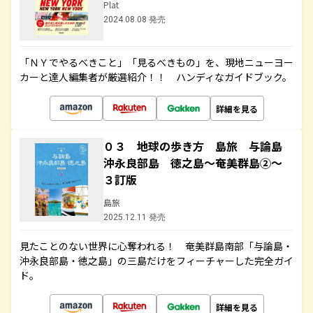
Plat
2024.08.08 発売
「ＮＹでやるべきこと」「見るべきもの」を、現地ニューヨー
カーと達人編集者が厳選紹介！！ ハンディなガイドブック。
詳細を見る
０３ 地球の歩き方 島旅 与論島
沖永良部島 徳之島～奄美群島②～
３訂版
島旅
2025.12.11 発売
見たことのない世界に心奪われる！ 奄美群島南部「与論島・
沖永良部島・徳之島」の三島だけをフィーチャーした完全ガイ
ド。
詳細を見る