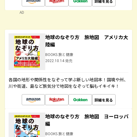
詳細を見る
AD
地球のなぞり方 旅地図 アメリカ大
陸編
BOOKS 旅と健康
2022.10.14 発売
各国の地形や関係性をなぞって学ぶ新しい地図本！国境や州、
川や街道、島など旅気分で地図をなぞって脳もイキイキ！
詳細を見る
地球のなぞり方 旅地図 ヨーロッパ
編
BOOKS 旅と健康