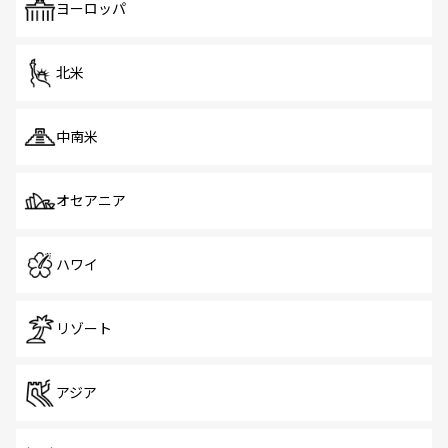
で、ホーカーズは地元の風情を楽しめる外せないスポット
ヨーロッパ
だ。訪れる人を飽きさせないシンガポールで、多様な魅力
を体感しよう。 なお、新着のシンガポール情報は
コンテン
ツ一覧
を参照してほしい。
北米
中南米
オセアニア
ハワイ
リゾート
アジア