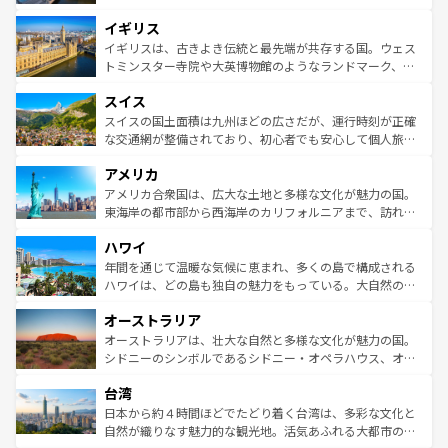
れ、フランス料理はユネスコ無形文化遺産にも登録されて
道から、未来を先取りするようなモダンな都市まで多様な
イギリス
いる。シャンパンの発祥地であるランス、プロヴァンスの
顔を持つこの国は、どこを歩いても飽きることがない。ベ
香り高いラベンダー畑など、多彩な楽しみ方が可能だ。さ
ルリンの文化的活気、バイエルン州のアルプスの絶景、そ
イギリスは、古きよき伝統と最先端が共存する国。ウェス
らに、パリ以外の地域にも魅力が溢れており、どの街角に
してライン川沿いのワイン畑といった風景は必見。ビール
トミンスター寺院や大英博物館のようなランドマーク、歴
も豊かな歴史と文化が息づいている。パリ以外の個性あふ
とソーセージを味わいながら地元の人と過ごす楽しい時間
史ある大学都市、美しい丘陵地帯や牧歌的な風景など、エ
れる地方に足を運ぶとそれぞれで全く異なる文化を体験で
スイス
は、お酒好きな人にはぜひ体験してほしい。 なお、新着の
リアごとに異なる魅力がある。また、優雅なアフタヌーン
きるだろう。 なお、新着のフランス情報は
コンテンツ一覧
ドイツ情報は
コンテンツ一覧
を参照してほしい。
ティー、ビール好きにはたまらない英国パブ、サッカー観
スイスの国土面積は九州ほどの広さだが、運行時刻が正確
を参照してほしい。
戦など、本場だからこそできる体験も豊富。イギリスを旅
な交通網が整備されており、初心者でも安心して個人旅行
して楽しみつくそう。 なお、新着のイギリス情報は
コンテ
を楽しめる。日本同様に時刻表どおりの旅が可能だ。中世
アメリカ
ンツ一覧
を参照してほしい。
の建物がそのまま残る町や、スイスならではのユニークな
博物館もあり、アルプス観光だけでなく町歩きも満喫する
アメリカ合衆国は、広大な土地と多様な文化が魅力の国。
ことができる。国民の所得が高いため物価も高いが、旅行
東海岸の都市部から西海岸のカリフォルニアまで、訪れる
者向けの交通パス提供のサービスもあり、うまく活用すれ
場所ごとに異なる風景と体験が待っている。ニューヨーク
ハワイ
ば市内交通費無料で観光を楽しむこともできる。 なお、新
のような巨大都市は、観光、ショッピング、エンターテイ
着のスイス情報は
コンテンツ一覧
を参照してほしい。
ンメントが詰まった刺激的なスポットだ。一方、アメリカ
年間を通じて温暖な気候に恵まれ、多くの島で構成される
西部には大自然が広がり、グランドキャニオンやイエロー
ハワイは、どの島も独自の魅力をもっている。大自然の神
ストーン国立公園といった絶景が堪能できる。さらに、南
秘を感じたいなら、火山が生み出した壮大な景観を誇るハ
オーストラリア
部のニューオーリンズでは、音楽と美食が融合した独特の
ワイ島は見逃せない。また、定番の観光地といえばオアフ
文化が魅力。旅行者はアメリカの各地域で異なる魅力を楽
島だが、静かな自然を求めるならマウイ島やカウアイ島が
オーストラリアは、壮大な自然と多様な文化が魅力の国。
しみながら、その多様性と豊かな歴史を感じることができ
おすすめ。エメラルドグリーンに輝く海をはじめ、豊かな
シドニーのシンボルであるシドニー・オペラハウス、オー
るだろう。車でのロードトリップや列車の旅も、アメリカ
文化や歴史が息づいている。「アロハスピリット」と呼ば
ストラリア東海岸北部に広がる大サンゴ礁地帯グレートバ
ならではの贅沢な旅のスタイルだ。 なお、新着のアメリカ
台湾
れるおもてなしの心で訪れる人々を迎えてくれるハワイの
リアリーフや大陸中央部にそびえるウルル（エアーズロッ
情報は
コンテンツ一覧
を参照してほしい。
人々、おいしいローカルフードやハワイアンミュージッ
ク）、タスマニアの美しい原生林やケアンズの熱帯雨林な
日本から約４時間ほどでたどり着く台湾は、多彩な文化と
ク、伝統的なフラダンスなど、すべてがハワイの魅力を彩
ど、見どころがたくさん。また、カフェやワイン、オージ
自然が織りなす魅力的な観光地。活気あふれる大都市の台
っている。訪れるたびに新しい発見と感動が待っているハ
ービーフなどの食文化も豊かで、美味しいものであふれて