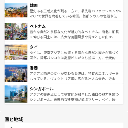
北やノスタルジックな町並みが人気な九份（ジォウフェ
ワイを、存分に味わってほしい。 なお、新着のハワイ情報
韓国
いる。アクティビティも充実しており、サーフィンやダイ
ン）、静ひつな山岳地帯である台湾東部など、都市の喧騒
は
コンテンツ一覧
を参照してほしい。
ビング、ハイキングなど、アウトドア好きにはたまらな
と山間の静けさが共存しており、訪れる人に新しい発見と
歴史ある王朝文化が残る一方で、最先端のファッションやK
い。オーストラリアの多彩な魅力を存分に味わいつくそ
驚きをもたらしてくれる。また、奥深い台湾の食文化も魅
-POPで世界を席巻している韓国。首都ソウルの宮殿や伝統
う。 なお、新着のオーストラリア情報は
コンテンツ一覧
を
力で、夜市などの屋台グルメから高級料理、ヘルシーで美
家屋が並ぶエリアでは韓国の歴史と文化に浸ることがで
参照してほしい。
ベトナム
容にもいいと評判のスイーツなど、バラエティ豊かな料理
き、地方に足を延ばせば四季折々の自然美を楽しむことが
が味わえる。 なお、新着の台湾情報は
コンテンツ一覧
を参
できる。そして、キムチや焼肉、絶品のストリートフード
豊かな自然と多様な文化が魅力的なベトナム。南北に細長
照してほしい。
まで、さまざまな韓国料理が待っている。夜には、韓国な
く伸びる国土には、広大な田園風景や青々とした山々、世
らではのナイトライフも堪能できる。あたたかいホスピタ
界遺産に登録された壮大な自然景観が点在し、都市部では
タイ
リティに包まれながら、韓国の多彩な魅力を心ゆくまで味
急速な発展と共に伝統が息づく。ハノイの古い町並みやホ
わってみてほしい。 なお、新着の韓国情報は
コンテンツ一
ーチミン市のフランス統治時代の建物も、独特の雰囲気を
タイは、東南アジアに位置する豊かな自然と歴史が息づく
覧
を参照してほしい。
醸し出している。また、バラエティの豊かさとおいしさで
国だ。首都バンコクは高層ビルが立ち並ぶ一方、伝統的な
世界中の食通を魅了してやまないベトナム料理も魅力のひ
寺院や市場がいたるところに点在し、古きよき文化と現代
香港
とつ。フォーやバインミー、ベトナムコーヒーなどは、ぜ
の活気が交差している。北部ではチェンマイなどの山岳地
ひ現地で味わいたい。どの地域を訪れてもあたたかい人々
帯で自然と触れ合い、南部ではプーケットやクラビの美し
アジアと西洋の文化が交わる香港は、特有のエネルギーを
が旅行者を迎えてくれるので、きっと忘れられない旅にな
いビーチでリゾート気分を楽しむことができる。タイ料理
もっている。ヴィクトリア湾に広がる壮大な景色、近未来
るはずだ。 なお、新着のベトナム情報は
コンテンツ一覧
を
は世界的に有名で、屋台から高級レストランまで味覚を刺
的なアートスポット、そして歴史と現代が融合した町並
参照してほしい。
シンガポール
激する。気候は一年中温暖で、どの季節にも異なる楽しみ
み、どこを訪れても感動するはず。観光スポットが密集し
が待っている。親しみやすいタイの人々、仏教を中心とし
ており、効率よく見どころを回れるのも魅力。息をのむよ
アジアの交差点として多文化が融合した独自の魅力を放つ
た文化、そして多様な観光資源が、訪れる旅人を魅了し続
うな絶景から文化的な体験まで、香港を存分に楽しみ尽く
シンガポール。未来的な建築物が並ぶマリーナベイ、歴史
ける。 なお、新着のタイ情報は
コンテンツ一覧
を参照して
そう。 なお、新着の香港情報は
コンテンツ一覧
を参照して
と伝統を感じられるエスニックタウン、多数の緑豊かな公
ほしい。
ほしい。
園や自然保護区など、自然が調和した近代的な景観と文化
の多様性あふれるカラフルな町は、どこを歩いても新しい
国と地域
発見がある。さらに、治安のよさや充実した公共交通機関
も、旅行者にとっては魅力的なポイント。グルメも豊富