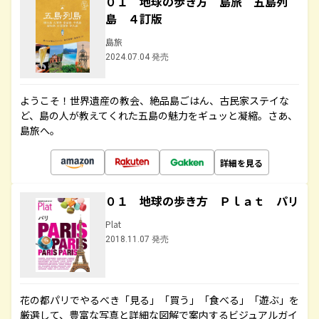
０１ 地球の歩き方 島旅 五島列
島 ４訂版
島旅
2024.07.04 発売
ようこそ！世界遺産の教会、絶品島ごはん、古民家ステイな
ど、島の人が教えてくれた五島の魅力をギュッと凝縮。さあ、
島旅へ。
詳細を見る
０１ 地球の歩き方 Ｐｌａｔ パリ
Plat
2018.11.07 発売
花の都パリでやるべき「見る」「買う」「食べる」「遊ぶ」を
厳選して、豊富な写真と詳細な図解で案内するビジュアルガイ