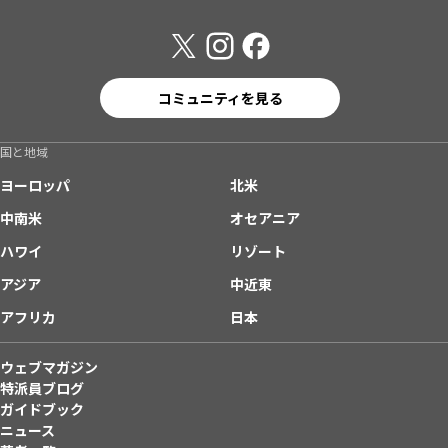
コミュニティを見る
国と地域
ヨーロッパ
北米
中南米
オセアニア
ハワイ
リゾート
アジア
中近東
アフリカ
日本
ウェブマガジン
特派員ブログ
ガイドブック
ニュース