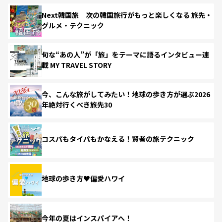
Next韓国旅 次の韓国旅行がもっと楽しくなる 旅先・
グルメ・テクニック
旬な“あの人”が「旅」をテーマに語るインタビュー連
載 MY TRAVEL STORY
今、こんな旅がしてみたい！地球の歩き方が選ぶ2026
年絶対行くべき旅先30
コスパもタイパもかなえる！賢者の旅テクニック
地球の歩き方♥偏愛ハワイ
今年の夏はインスパイアへ！