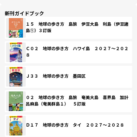
新刊ガイドブック
１５ 地球の歩き方 島旅 伊豆大島 利島（伊豆諸
島①）３訂版
Ｃ０２ 地球の歩き方 ハワイ島 ２０２７～２０２
８
Ｊ３３ 地球の歩き方 墨田区
０２ 地球の歩き方 島旅 奄美大島 喜界島 加計
呂麻島（奄美群島１） ５訂版
Ｄ１７ 地球の歩き方 タイ ２０２７～２０２８