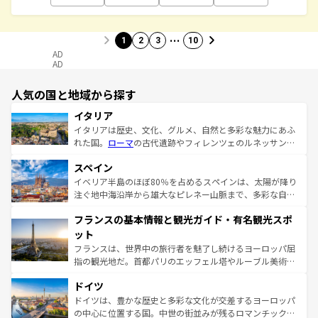
…
1
2
3
10
AD
AD
人気の国と地域から探す
イタリア
イタリアは歴史、文化、グルメ、自然と多彩な魅力にあふ
れた国。
ローマ
の古代遺跡やフィレンツェのルネッサンス
美術、ヴェネツィアの運河など、歴史あるスポットはもち
スペイン
ろん、トスカーナの美しい田園風景やアマルフィ海岸の絶
景など、自然景観も見逃せない。観光の合間には、本場の
イベリア半島のほぼ80％を占めるスペインは、太陽が降り
ピザやパスタなど、絶品のイタリア料理を堪能することも
注ぐ地中海沿岸から雄大なピレネー山脈まで、多彩な自然
できる。朝目覚めてから夜眠るまで、すべての瞬間を楽し
と文化が詰まったヨーロッパ屈指の旅行先だ。多様な地域
フランスの基本情報と観光ガイド・有名観光スポ
ませてくれるイタリアで、忘れられない旅をしてみよう！
文化が根付くこの国では、情熱的なフラメンコ、熱気あふ
なお、新着のイタリア情報は
コンテンツ一覧
を参照してほ
れる闘牛、そして美味しいタパスが生活の一部となってい
ット
しい。
る。首都マドリードの洗練された雰囲気や、バルセロナの
フランスは、世界中の旅行者を魅了し続けるヨーロッパ屈
アートに溢れた街角から、地方では古代ローマ遺跡や中世
指の観光地だ。首都パリのエッフェル塔やルーブル美術館
の城塞都市、穏やかなビーチリゾートまで多彩な表情を見
といった象徴的なスポットから、田舎町の古風な美しさま
せる。地方によって風土や気候が異なるスペインはその個
ドイツ
で、幅広い魅力が詰まっている。華麗な宮殿、歴史的な大
性で訪れる人を魅了する。 なお、新着のスペイン情報は
コ
聖堂、美しいビーチ、そして豊かな自然が、訪れる者を心
ドイツは、豊かな歴史と多彩な文化が交差するヨーロッパ
ンテンツ一覧
を参照してほしい。
から魅了する。また、フランスは美食の国としても知ら
の中心に位置する国。中世の街並みが残るロマンチック街