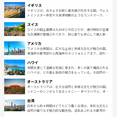
れ、フランス料理はユネスコ無形文化遺産にも登録されて
道から、未来を先取りするようなモダンな都市まで多様な
イギリス
いる。シャンパンの発祥地であるランス、プロヴァンスの
顔を持つこの国は、どこを歩いても飽きることがない。ベ
香り高いラベンダー畑など、多彩な楽しみ方が可能だ。さ
ルリンの文化的活気、バイエルン州のアルプスの絶景、そ
イギリスは、古きよき伝統と最先端が共存する国。ウェス
らに、パリ以外の地域にも魅力が溢れており、どの街角に
してライン川沿いのワイン畑といった風景は必見。ビール
トミンスター寺院や大英博物館のようなランドマーク、歴
も豊かな歴史と文化が息づいている。パリ以外の個性あふ
とソーセージを味わいながら地元の人と過ごす楽しい時間
史ある大学都市、美しい丘陵地帯や牧歌的な風景など、エ
れる地方に足を運ぶとそれぞれで全く異なる文化を体験で
スイス
は、お酒好きな人にはぜひ体験してほしい。 なお、新着の
リアごとに異なる魅力がある。また、優雅なアフタヌーン
きるだろう。 なお、新着のフランス情報は
コンテンツ一覧
ドイツ情報は
コンテンツ一覧
を参照してほしい。
ティー、ビール好きにはたまらない英国パブ、サッカー観
スイスの国土面積は九州ほどの広さだが、運行時刻が正確
を参照してほしい。
戦など、本場だからこそできる体験も豊富。イギリスを旅
な交通網が整備されており、初心者でも安心して個人旅行
して楽しみつくそう。 なお、新着のイギリス情報は
コンテ
を楽しめる。日本同様に時刻表どおりの旅が可能だ。中世
アメリカ
ンツ一覧
を参照してほしい。
の建物がそのまま残る町や、スイスならではのユニークな
博物館もあり、アルプス観光だけでなく町歩きも満喫する
アメリカ合衆国は、広大な土地と多様な文化が魅力の国。
ことができる。国民の所得が高いため物価も高いが、旅行
東海岸の都市部から西海岸のカリフォルニアまで、訪れる
者向けの交通パス提供のサービスもあり、うまく活用すれ
場所ごとに異なる風景と体験が待っている。ニューヨーク
ハワイ
ば市内交通費無料で観光を楽しむこともできる。 なお、新
のような巨大都市は、観光、ショッピング、エンターテイ
着のスイス情報は
コンテンツ一覧
を参照してほしい。
ンメントが詰まった刺激的なスポットだ。一方、アメリカ
年間を通じて温暖な気候に恵まれ、多くの島で構成される
西部には大自然が広がり、グランドキャニオンやイエロー
ハワイは、どの島も独自の魅力をもっている。大自然の神
ストーン国立公園といった絶景が堪能できる。さらに、南
秘を感じたいなら、火山が生み出した壮大な景観を誇るハ
オーストラリア
部のニューオーリンズでは、音楽と美食が融合した独特の
ワイ島は見逃せない。また、定番の観光地といえばオアフ
文化が魅力。旅行者はアメリカの各地域で異なる魅力を楽
島だが、静かな自然を求めるならマウイ島やカウアイ島が
オーストラリアは、壮大な自然と多様な文化が魅力の国。
しみながら、その多様性と豊かな歴史を感じることができ
おすすめ。エメラルドグリーンに輝く海をはじめ、豊かな
シドニーのシンボルであるシドニー・オペラハウス、オー
るだろう。車でのロードトリップや列車の旅も、アメリカ
文化や歴史が息づいている。「アロハスピリット」と呼ば
ストラリア東海岸北部に広がる大サンゴ礁地帯グレートバ
ならではの贅沢な旅のスタイルだ。 なお、新着のアメリカ
台湾
れるおもてなしの心で訪れる人々を迎えてくれるハワイの
リアリーフや大陸中央部にそびえるウルル（エアーズロッ
情報は
コンテンツ一覧
を参照してほしい。
人々、おいしいローカルフードやハワイアンミュージッ
ク）、タスマニアの美しい原生林やケアンズの熱帯雨林な
日本から約４時間ほどでたどり着く台湾は、多彩な文化と
ク、伝統的なフラダンスなど、すべてがハワイの魅力を彩
ど、見どころがたくさん。また、カフェやワイン、オージ
自然が織りなす魅力的な観光地。活気あふれる大都市の台
っている。訪れるたびに新しい発見と感動が待っているハ
ービーフなどの食文化も豊かで、美味しいものであふれて
北やノスタルジックな町並みが人気な九份（ジォウフェ