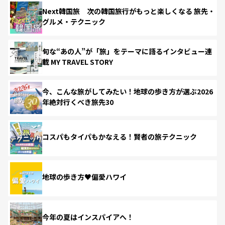
Next韓国旅 次の韓国旅行がもっと楽しくなる 旅先・
グルメ・テクニック
旬な“あの人”が「旅」をテーマに語るインタビュー連
載 MY TRAVEL STORY
今、こんな旅がしてみたい！地球の歩き方が選ぶ2026
年絶対行くべき旅先30
コスパもタイパもかなえる！賢者の旅テクニック
地球の歩き方♥偏愛ハワイ
今年の夏はインスパイアへ！