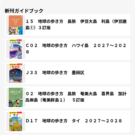
新刊ガイドブック
１５ 地球の歩き方 島旅 伊豆大島 利島（伊豆諸
島①）３訂版
Ｃ０２ 地球の歩き方 ハワイ島 ２０２７～２０２
８
Ｊ３３ 地球の歩き方 墨田区
０２ 地球の歩き方 島旅 奄美大島 喜界島 加計
呂麻島（奄美群島１） ５訂版
Ｄ１７ 地球の歩き方 タイ ２０２７～２０２８