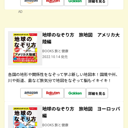
詳細を見る
AD
地球のなぞり方 旅地図 アメリカ大
陸編
BOOKS 旅と健康
2022.10.14 発売
各国の地形や関係性をなぞって学ぶ新しい地図本！国境や州、
川や街道、島など旅気分で地図をなぞって脳もイキイキ！
詳細を見る
地球のなぞり方 旅地図 ヨーロッパ
編
BOOKS 旅と健康