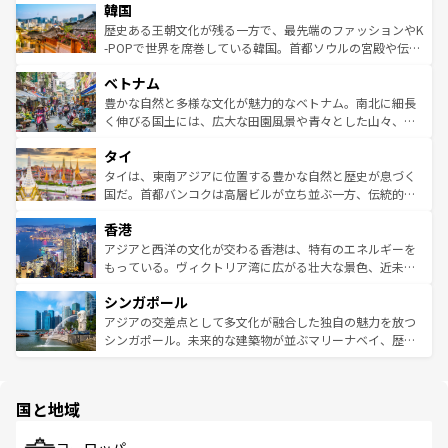
ワイを、存分に味わってほしい。 なお、新着のハワイ情報
韓国
いる。アクティビティも充実しており、サーフィンやダイ
ン）、静ひつな山岳地帯である台湾東部など、都市の喧騒
は
コンテンツ一覧
を参照してほしい。
ビング、ハイキングなど、アウトドア好きにはたまらな
と山間の静けさが共存しており、訪れる人に新しい発見と
歴史ある王朝文化が残る一方で、最先端のファッションやK
い。オーストラリアの多彩な魅力を存分に味わいつくそ
驚きをもたらしてくれる。また、奥深い台湾の食文化も魅
-POPで世界を席巻している韓国。首都ソウルの宮殿や伝統
う。 なお、新着のオーストラリア情報は
コンテンツ一覧
を
力で、夜市などの屋台グルメから高級料理、ヘルシーで美
家屋が並ぶエリアでは韓国の歴史と文化に浸ることがで
参照してほしい。
ベトナム
容にもいいと評判のスイーツなど、バラエティ豊かな料理
き、地方に足を延ばせば四季折々の自然美を楽しむことが
が味わえる。 なお、新着の台湾情報は
コンテンツ一覧
を参
できる。そして、キムチや焼肉、絶品のストリートフード
豊かな自然と多様な文化が魅力的なベトナム。南北に細長
照してほしい。
まで、さまざまな韓国料理が待っている。夜には、韓国な
く伸びる国土には、広大な田園風景や青々とした山々、世
らではのナイトライフも堪能できる。あたたかいホスピタ
界遺産に登録された壮大な自然景観が点在し、都市部では
タイ
リティに包まれながら、韓国の多彩な魅力を心ゆくまで味
急速な発展と共に伝統が息づく。ハノイの古い町並みやホ
わってみてほしい。 なお、新着の韓国情報は
コンテンツ一
ーチミン市のフランス統治時代の建物も、独特の雰囲気を
タイは、東南アジアに位置する豊かな自然と歴史が息づく
覧
を参照してほしい。
醸し出している。また、バラエティの豊かさとおいしさで
国だ。首都バンコクは高層ビルが立ち並ぶ一方、伝統的な
世界中の食通を魅了してやまないベトナム料理も魅力のひ
寺院や市場がいたるところに点在し、古きよき文化と現代
香港
とつ。フォーやバインミー、ベトナムコーヒーなどは、ぜ
の活気が交差している。北部ではチェンマイなどの山岳地
ひ現地で味わいたい。どの地域を訪れてもあたたかい人々
帯で自然と触れ合い、南部ではプーケットやクラビの美し
アジアと西洋の文化が交わる香港は、特有のエネルギーを
が旅行者を迎えてくれるので、きっと忘れられない旅にな
いビーチでリゾート気分を楽しむことができる。タイ料理
もっている。ヴィクトリア湾に広がる壮大な景色、近未来
るはずだ。 なお、新着のベトナム情報は
コンテンツ一覧
を
は世界的に有名で、屋台から高級レストランまで味覚を刺
的なアートスポット、そして歴史と現代が融合した町並
参照してほしい。
シンガポール
激する。気候は一年中温暖で、どの季節にも異なる楽しみ
み、どこを訪れても感動するはず。観光スポットが密集し
が待っている。親しみやすいタイの人々、仏教を中心とし
ており、効率よく見どころを回れるのも魅力。息をのむよ
アジアの交差点として多文化が融合した独自の魅力を放つ
た文化、そして多様な観光資源が、訪れる旅人を魅了し続
うな絶景から文化的な体験まで、香港を存分に楽しみ尽く
シンガポール。未来的な建築物が並ぶマリーナベイ、歴史
ける。 なお、新着のタイ情報は
コンテンツ一覧
を参照して
そう。 なお、新着の香港情報は
コンテンツ一覧
を参照して
と伝統を感じられるエスニックタウン、多数の緑豊かな公
ほしい。
ほしい。
園や自然保護区など、自然が調和した近代的な景観と文化
の多様性あふれるカラフルな町は、どこを歩いても新しい
国と地域
発見がある。さらに、治安のよさや充実した公共交通機関
も、旅行者にとっては魅力的なポイント。グルメも豊富
で、ホーカーズは地元の風情を楽しめる外せないスポット