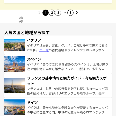
…
1
2
3
8
AD
AD
人気の国と地域から探す
イタリア
イタリアは歴史、文化、グルメ、自然と多彩な魅力にあふ
れた国。
ローマ
の古代遺跡やフィレンツェのルネッサンス
美術、ヴェネツィアの運河など、歴史あるスポットはもち
スペイン
ろん、トスカーナの美しい田園風景やアマルフィ海岸の絶
景など、自然景観も見逃せない。観光の合間には、本場の
イベリア半島のほぼ80％を占めるスペインは、太陽が降り
ピザやパスタなど、絶品のイタリア料理を堪能することも
注ぐ地中海沿岸から雄大なピレネー山脈まで、多彩な自然
できる。朝目覚めてから夜眠るまで、すべての瞬間を楽し
と文化が詰まったヨーロッパ屈指の旅行先だ。多様な地域
フランスの基本情報と観光ガイド・有名観光スポ
ませてくれるイタリアで、忘れられない旅をしてみよう！
文化が根付くこの国では、情熱的なフラメンコ、熱気あふ
なお、新着のイタリア情報は
コンテンツ一覧
を参照してほ
れる闘牛、そして美味しいタパスが生活の一部となってい
ット
しい。
る。首都マドリードの洗練された雰囲気や、バルセロナの
フランスは、世界中の旅行者を魅了し続けるヨーロッパ屈
アートに溢れた街角から、地方では古代ローマ遺跡や中世
指の観光地だ。首都パリのエッフェル塔やルーブル美術館
の城塞都市、穏やかなビーチリゾートまで多彩な表情を見
といった象徴的なスポットから、田舎町の古風な美しさま
せる。地方によって風土や気候が異なるスペインはその個
ドイツ
で、幅広い魅力が詰まっている。華麗な宮殿、歴史的な大
性で訪れる人を魅了する。 なお、新着のスペイン情報は
コ
聖堂、美しいビーチ、そして豊かな自然が、訪れる者を心
ドイツは、豊かな歴史と多彩な文化が交差するヨーロッパ
ンテンツ一覧
を参照してほしい。
から魅了する。また、フランスは美食の国としても知ら
の中心に位置する国。中世の街並みが残るロマンチック街