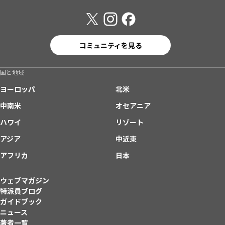
コミュニティを見る
国と地域
ヨーロッパ
北米
中南米
オセアニア
ハワイ
リゾート
アジア
中近東
アフリカ
日本
ウェブマガジン
特派員ブログ
ガイドブック
ニュース
著者一覧