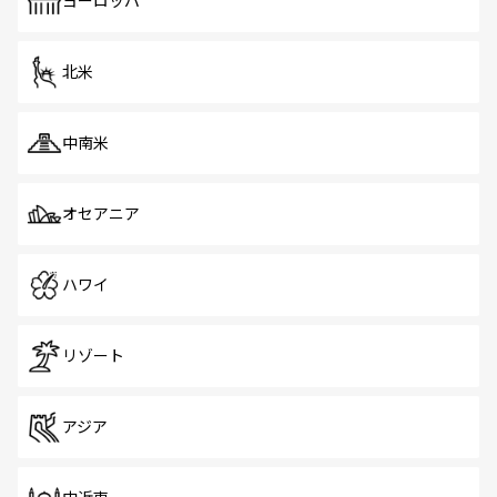
ヨーロッパ
だ。訪れる人を飽きさせないシンガポールで、多様な魅力
を体感しよう。 なお、新着のシンガポール情報は
コンテン
ツ一覧
を参照してほしい。
北米
中南米
オセアニア
ハワイ
リゾート
アジア