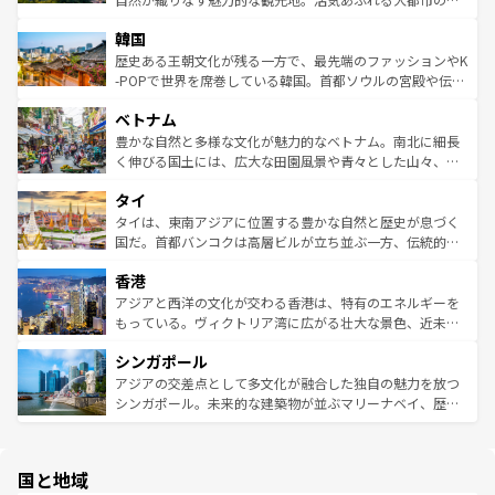
っている。訪れるたびに新しい発見と感動が待っているハ
ービーフなどの食文化も豊かで、美味しいものであふれて
北やノスタルジックな町並みが人気な九份（ジォウフェ
ワイを、存分に味わってほしい。 なお、新着のハワイ情報
韓国
いる。アクティビティも充実しており、サーフィンやダイ
ン）、静ひつな山岳地帯である台湾東部など、都市の喧騒
は
コンテンツ一覧
を参照してほしい。
ビング、ハイキングなど、アウトドア好きにはたまらな
と山間の静けさが共存しており、訪れる人に新しい発見と
歴史ある王朝文化が残る一方で、最先端のファッションやK
い。オーストラリアの多彩な魅力を存分に味わいつくそ
驚きをもたらしてくれる。また、奥深い台湾の食文化も魅
-POPで世界を席巻している韓国。首都ソウルの宮殿や伝統
う。 なお、新着のオーストラリア情報は
コンテンツ一覧
を
力で、夜市などの屋台グルメから高級料理、ヘルシーで美
家屋が並ぶエリアでは韓国の歴史と文化に浸ることがで
参照してほしい。
ベトナム
容にもいいと評判のスイーツなど、バラエティ豊かな料理
き、地方に足を延ばせば四季折々の自然美を楽しむことが
が味わえる。 なお、新着の台湾情報は
コンテンツ一覧
を参
できる。そして、キムチや焼肉、絶品のストリートフード
豊かな自然と多様な文化が魅力的なベトナム。南北に細長
照してほしい。
まで、さまざまな韓国料理が待っている。夜には、韓国な
く伸びる国土には、広大な田園風景や青々とした山々、世
らではのナイトライフも堪能できる。あたたかいホスピタ
界遺産に登録された壮大な自然景観が点在し、都市部では
タイ
リティに包まれながら、韓国の多彩な魅力を心ゆくまで味
急速な発展と共に伝統が息づく。ハノイの古い町並みやホ
わってみてほしい。 なお、新着の韓国情報は
コンテンツ一
ーチミン市のフランス統治時代の建物も、独特の雰囲気を
タイは、東南アジアに位置する豊かな自然と歴史が息づく
覧
を参照してほしい。
醸し出している。また、バラエティの豊かさとおいしさで
国だ。首都バンコクは高層ビルが立ち並ぶ一方、伝統的な
世界中の食通を魅了してやまないベトナム料理も魅力のひ
寺院や市場がいたるところに点在し、古きよき文化と現代
香港
とつ。フォーやバインミー、ベトナムコーヒーなどは、ぜ
の活気が交差している。北部ではチェンマイなどの山岳地
ひ現地で味わいたい。どの地域を訪れてもあたたかい人々
帯で自然と触れ合い、南部ではプーケットやクラビの美し
アジアと西洋の文化が交わる香港は、特有のエネルギーを
が旅行者を迎えてくれるので、きっと忘れられない旅にな
いビーチでリゾート気分を楽しむことができる。タイ料理
もっている。ヴィクトリア湾に広がる壮大な景色、近未来
るはずだ。 なお、新着のベトナム情報は
コンテンツ一覧
を
は世界的に有名で、屋台から高級レストランまで味覚を刺
的なアートスポット、そして歴史と現代が融合した町並
参照してほしい。
シンガポール
激する。気候は一年中温暖で、どの季節にも異なる楽しみ
み、どこを訪れても感動するはず。観光スポットが密集し
が待っている。親しみやすいタイの人々、仏教を中心とし
ており、効率よく見どころを回れるのも魅力。息をのむよ
アジアの交差点として多文化が融合した独自の魅力を放つ
た文化、そして多様な観光資源が、訪れる旅人を魅了し続
うな絶景から文化的な体験まで、香港を存分に楽しみ尽く
シンガポール。未来的な建築物が並ぶマリーナベイ、歴史
ける。 なお、新着のタイ情報は
コンテンツ一覧
を参照して
そう。 なお、新着の香港情報は
コンテンツ一覧
を参照して
と伝統を感じられるエスニックタウン、多数の緑豊かな公
ほしい。
ほしい。
園や自然保護区など、自然が調和した近代的な景観と文化
の多様性あふれるカラフルな町は、どこを歩いても新しい
国と地域
発見がある。さらに、治安のよさや充実した公共交通機関