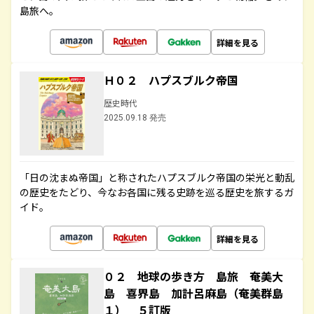
島旅へ。
詳細を見る
Ｈ０２ ハプスブルク帝国
歴史時代
2025.09.18 発売
「日の沈まぬ帝国」と称されたハプスブルク帝国の栄光と動乱
の歴史をたどり、今なお各国に残る史跡を巡る歴史を旅するガ
イド。
詳細を見る
０２ 地球の歩き方 島旅 奄美大
島 喜界島 加計呂麻島（奄美群島
１） ５訂版