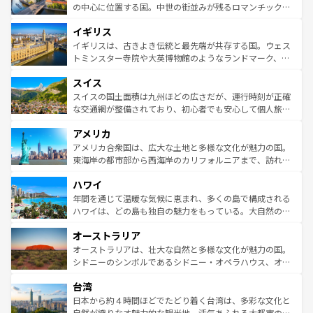
ンテンツ一覧
を参照してほしい。
から魅了する。また、フランスは美食の国としても知ら
の中心に位置する国。中世の街並みが残るロマンチック街
れ、フランス料理はユネスコ無形文化遺産にも登録されて
道から、未来を先取りするようなモダンな都市まで多様な
イギリス
いる。シャンパンの発祥地であるランス、プロヴァンスの
顔を持つこの国は、どこを歩いても飽きることがない。ベ
香り高いラベンダー畑など、多彩な楽しみ方が可能だ。さ
ルリンの文化的活気、バイエルン州のアルプスの絶景、そ
イギリスは、古きよき伝統と最先端が共存する国。ウェス
らに、パリ以外の地域にも魅力が溢れており、どの街角に
してライン川沿いのワイン畑といった風景は必見。ビール
トミンスター寺院や大英博物館のようなランドマーク、歴
も豊かな歴史と文化が息づいている。パリ以外の個性あふ
とソーセージを味わいながら地元の人と過ごす楽しい時間
史ある大学都市、美しい丘陵地帯や牧歌的な風景など、エ
れる地方に足を運ぶとそれぞれで全く異なる文化を体験で
スイス
は、お酒好きな人にはぜひ体験してほしい。 なお、新着の
リアごとに異なる魅力がある。また、優雅なアフタヌーン
きるだろう。 なお、新着のフランス情報は
コンテンツ一覧
ドイツ情報は
コンテンツ一覧
を参照してほしい。
ティー、ビール好きにはたまらない英国パブ、サッカー観
スイスの国土面積は九州ほどの広さだが、運行時刻が正確
を参照してほしい。
戦など、本場だからこそできる体験も豊富。イギリスを旅
な交通網が整備されており、初心者でも安心して個人旅行
して楽しみつくそう。 なお、新着のイギリス情報は
コンテ
を楽しめる。日本同様に時刻表どおりの旅が可能だ。中世
アメリカ
ンツ一覧
を参照してほしい。
の建物がそのまま残る町や、スイスならではのユニークな
博物館もあり、アルプス観光だけでなく町歩きも満喫する
アメリカ合衆国は、広大な土地と多様な文化が魅力の国。
ことができる。国民の所得が高いため物価も高いが、旅行
東海岸の都市部から西海岸のカリフォルニアまで、訪れる
者向けの交通パス提供のサービスもあり、うまく活用すれ
場所ごとに異なる風景と体験が待っている。ニューヨーク
ハワイ
ば市内交通費無料で観光を楽しむこともできる。 なお、新
のような巨大都市は、観光、ショッピング、エンターテイ
着のスイス情報は
コンテンツ一覧
を参照してほしい。
ンメントが詰まった刺激的なスポットだ。一方、アメリカ
年間を通じて温暖な気候に恵まれ、多くの島で構成される
西部には大自然が広がり、グランドキャニオンやイエロー
ハワイは、どの島も独自の魅力をもっている。大自然の神
ストーン国立公園といった絶景が堪能できる。さらに、南
秘を感じたいなら、火山が生み出した壮大な景観を誇るハ
オーストラリア
部のニューオーリンズでは、音楽と美食が融合した独特の
ワイ島は見逃せない。また、定番の観光地といえばオアフ
文化が魅力。旅行者はアメリカの各地域で異なる魅力を楽
島だが、静かな自然を求めるならマウイ島やカウアイ島が
オーストラリアは、壮大な自然と多様な文化が魅力の国。
しみながら、その多様性と豊かな歴史を感じることができ
おすすめ。エメラルドグリーンに輝く海をはじめ、豊かな
シドニーのシンボルであるシドニー・オペラハウス、オー
るだろう。車でのロードトリップや列車の旅も、アメリカ
文化や歴史が息づいている。「アロハスピリット」と呼ば
ストラリア東海岸北部に広がる大サンゴ礁地帯グレートバ
ならではの贅沢な旅のスタイルだ。 なお、新着のアメリカ
台湾
れるおもてなしの心で訪れる人々を迎えてくれるハワイの
リアリーフや大陸中央部にそびえるウルル（エアーズロッ
情報は
コンテンツ一覧
を参照してほしい。
人々、おいしいローカルフードやハワイアンミュージッ
ク）、タスマニアの美しい原生林やケアンズの熱帯雨林な
日本から約４時間ほどでたどり着く台湾は、多彩な文化と
ク、伝統的なフラダンスなど、すべてがハワイの魅力を彩
ど、見どころがたくさん。また、カフェやワイン、オージ
自然が織りなす魅力的な観光地。活気あふれる大都市の台