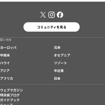
コミュニティを見る
国と地域
ヨーロッパ
北米
中南米
オセアニア
ハワイ
リゾート
アジア
中近東
アフリカ
日本
ウェブマガジン
特派員ブログ
ガイドブック
ニュース