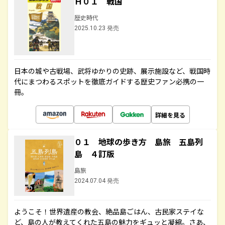
Ｈ０１ 戦国
歴史時代
2025.10.23 発売
日本の城や古戦場、武将ゆかりの史跡、展示施設など、戦国時
代にまつわるスポットを徹底ガイドする歴史ファン必携の一
冊。
詳細を見る
０１ 地球の歩き方 島旅 五島列
島 ４訂版
島旅
2024.07.04 発売
ようこそ！世界遺産の教会、絶品島ごはん、古民家ステイな
ど、島の人が教えてくれた五島の魅力をギュッと凝縮。さあ、