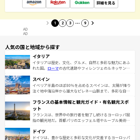
詳細を見る
…
1
2
3
9
AD
AD
人気の国と地域から探す
イタリア
イタリアは歴史、文化、グルメ、自然と多彩な魅力にあふ
れた国。
ローマ
の古代遺跡やフィレンツェのルネッサンス
美術、ヴェネツィアの運河など、歴史あるスポットはもち
スペイン
ろん、トスカーナの美しい田園風景やアマルフィ海岸の絶
景など、自然景観も見逃せない。観光の合間には、本場の
イベリア半島のほぼ80％を占めるスペインは、太陽が降り
ピザやパスタなど、絶品のイタリア料理を堪能することも
注ぐ地中海沿岸から雄大なピレネー山脈まで、多彩な自然
できる。朝目覚めてから夜眠るまで、すべての瞬間を楽し
と文化が詰まったヨーロッパ屈指の旅行先だ。多様な地域
フランスの基本情報と観光ガイド・有名観光スポ
ませてくれるイタリアで、忘れられない旅をしてみよう！
文化が根付くこの国では、情熱的なフラメンコ、熱気あふ
なお、新着のイタリア情報は
コンテンツ一覧
を参照してほ
れる闘牛、そして美味しいタパスが生活の一部となってい
ット
しい。
る。首都マドリードの洗練された雰囲気や、バルセロナの
フランスは、世界中の旅行者を魅了し続けるヨーロッパ屈
アートに溢れた街角から、地方では古代ローマ遺跡や中世
指の観光地だ。首都パリのエッフェル塔やルーブル美術館
の城塞都市、穏やかなビーチリゾートまで多彩な表情を見
といった象徴的なスポットから、田舎町の古風な美しさま
せる。地方によって風土や気候が異なるスペインはその個
ドイツ
で、幅広い魅力が詰まっている。華麗な宮殿、歴史的な大
性で訪れる人を魅了する。 なお、新着のスペイン情報は
コ
聖堂、美しいビーチ、そして豊かな自然が、訪れる者を心
ドイツは、豊かな歴史と多彩な文化が交差するヨーロッパ