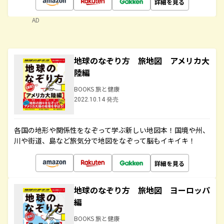
詳細を見る
AD
地球のなぞり方 旅地図 アメリカ大
陸編
BOOKS 旅と健康
2022.10.14 発売
各国の地形や関係性をなぞって学ぶ新しい地図本！国境や州、
川や街道、島など旅気分で地図をなぞって脳もイキイキ！
詳細を見る
地球のなぞり方 旅地図 ヨーロッパ
編
BOOKS 旅と健康