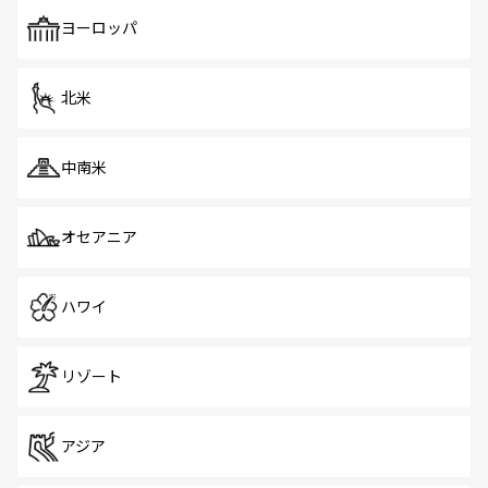
も、旅行者にとっては魅力的なポイント。グルメも豊富
で、ホーカーズは地元の風情を楽しめる外せないスポット
ヨーロッパ
だ。訪れる人を飽きさせないシンガポールで、多様な魅力
を体感しよう。 なお、新着のシンガポール情報は
コンテン
ツ一覧
を参照してほしい。
北米
中南米
オセアニア
ハワイ
リゾート
アジア