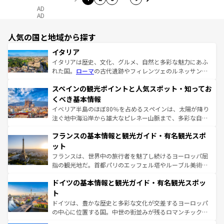
AD
AD
人気の国と地域から探す
イタリア
イタリアは歴史、文化、グルメ、自然と多彩な魅力にあふ
れた国。
ローマ
の古代遺跡やフィレンツェのルネッサンス
美術、ヴェネツィアの運河など、歴史あるスポットはもち
スペインの観光ポイントと人気スポット・知ってお
ろん、トスカーナの美しい田園風景やアマルフィ海岸の絶
景など、自然景観も見逃せない。観光の合間には、本場の
くべき基本情報
ピザやパスタなど、絶品のイタリア料理を堪能することも
イベリア半島のほぼ80％を占めるスペインは、太陽が降り
できる。朝目覚めてから夜眠るまで、すべての瞬間を楽し
注ぐ地中海沿岸から雄大なピレネー山脈まで、多彩な自然
ませてくれるイタリアで、忘れられない旅をしてみよう！
と文化が詰まったヨーロッパ屈指の旅行先だ。多様な地域
なお、新着のイタリア情報は
コンテンツ一覧
を参照してほ
フランスの基本情報と観光ガイド・有名観光スポ
文化が根付くこの国では、情熱的なフラメンコ、熱気あふ
しい。
れる闘牛、そして美味しいタパスが生活の一部となってい
ット
る。首都マドリードの洗練された雰囲気や、バルセロナの
フランスは、世界中の旅行者を魅了し続けるヨーロッパ屈
アートに溢れた街角から、地方では古代ローマ遺跡や中世
指の観光地だ。首都パリのエッフェル塔やルーブル美術館
の城塞都市、穏やかなビーチリゾートまで多彩な表情を見
といった象徴的なスポットから、田舎町の古風な美しさま
せる。地方によって風土や気候が異なるスペインはその個
ドイツの基本情報と観光ガイド・有名観光スポッ
で、幅広い魅力が詰まっている。華麗な宮殿、歴史的な大
性で訪れる人を魅了する。 なお、新着のスペイン情報は
コ
聖堂、美しいビーチ、そして豊かな自然が、訪れる者を心
ト
ンテンツ一覧
を参照してほしい。
から魅了する。また、フランスは美食の国としても知ら
ドイツは、豊かな歴史と多彩な文化が交差するヨーロッパ
れ、フランス料理はユネスコ無形文化遺産にも登録されて
の中心に位置する国。中世の街並みが残るロマンチック街
いる。シャンパンの発祥地であるランス、プロヴァンスの
道から、未来を先取りするようなモダンな都市まで多様な