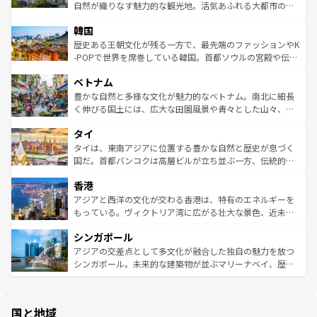
っている。訪れるたびに新しい発見と感動が待っているハ
ど、見どころがたくさん。また、カフェやワイン、オージ
自然が織りなす魅力的な観光地。活気あふれる大都市の台
ワイを、存分に味わってほしい。 なお、新着のハワイ情報
ービーフなどの食文化も豊かで、美味しいものであふれて
北やノスタルジックな町並みが人気な九份（ジォウフェ
は
コンテンツ一覧
を参照してほしい。
韓国
いる。アクティビティも充実しており、サーフィンやダイ
ン）、静ひつな山岳地帯である台湾東部など、都市の喧騒
ビング、ハイキングなど、アウトドア好きにはたまらな
と山間の静けさが共存しており、訪れる人に新しい発見と
歴史ある王朝文化が残る一方で、最先端のファッションやK
い。オーストラリアの多彩な魅力を存分に味わいつくそ
驚きをもたらしてくれる。また、奥深い台湾の食文化も魅
-POPで世界を席巻している韓国。首都ソウルの宮殿や伝統
う。 なお、新着のオーストラリア情報は
コンテンツ一覧
を
力で、夜市などの屋台グルメから高級料理、ヘルシーで美
家屋が並ぶエリアでは韓国の歴史と文化に浸ることがで
参照してほしい。
ベトナム
容にもいいと評判のスイーツなど、バラエティ豊かな料理
き、地方に足を延ばせば四季折々の自然美を楽しむことが
が味わえる。 なお、新着の台湾情報は
コンテンツ一覧
を参
できる。そして、キムチや焼肉、絶品のストリートフード
豊かな自然と多様な文化が魅力的なベトナム。南北に細長
照してほしい。
まで、さまざまな韓国料理が待っている。夜には、韓国な
く伸びる国土には、広大な田園風景や青々とした山々、世
らではのナイトライフも堪能できる。あたたかいホスピタ
界遺産に登録された壮大な自然景観が点在し、都市部では
タイ
リティに包まれながら、韓国の多彩な魅力を心ゆくまで味
急速な発展と共に伝統が息づく。ハノイの古い町並みやホ
わってみてほしい。 なお、新着の韓国情報は
コンテンツ一
ーチミン市のフランス統治時代の建物も、独特の雰囲気を
タイは、東南アジアに位置する豊かな自然と歴史が息づく
覧
を参照してほしい。
醸し出している。また、バラエティの豊かさとおいしさで
国だ。首都バンコクは高層ビルが立ち並ぶ一方、伝統的な
世界中の食通を魅了してやまないベトナム料理も魅力のひ
寺院や市場がいたるところに点在し、古きよき文化と現代
香港
とつ。フォーやバインミー、ベトナムコーヒーなどは、ぜ
の活気が交差している。北部ではチェンマイなどの山岳地
ひ現地で味わいたい。どの地域を訪れてもあたたかい人々
帯で自然と触れ合い、南部ではプーケットやクラビの美し
アジアと西洋の文化が交わる香港は、特有のエネルギーを
が旅行者を迎えてくれるので、きっと忘れられない旅にな
いビーチでリゾート気分を楽しむことができる。タイ料理
もっている。ヴィクトリア湾に広がる壮大な景色、近未来
るはずだ。 なお、新着のベトナム情報は
コンテンツ一覧
を
は世界的に有名で、屋台から高級レストランまで味覚を刺
的なアートスポット、そして歴史と現代が融合した町並
参照してほしい。
シンガポール
激する。気候は一年中温暖で、どの季節にも異なる楽しみ
み、どこを訪れても感動するはず。観光スポットが密集し
が待っている。親しみやすいタイの人々、仏教を中心とし
ており、効率よく見どころを回れるのも魅力。息をのむよ
アジアの交差点として多文化が融合した独自の魅力を放つ
た文化、そして多様な観光資源が、訪れる旅人を魅了し続
うな絶景から文化的な体験まで、香港を存分に楽しみ尽く
シンガポール。未来的な建築物が並ぶマリーナベイ、歴史
ける。 なお、新着のタイ情報は
コンテンツ一覧
を参照して
そう。 なお、新着の香港情報は
コンテンツ一覧
を参照して
と伝統を感じられるエスニックタウン、多数の緑豊かな公
ほしい。
ほしい。
園や自然保護区など、自然が調和した近代的な景観と文化
の多様性あふれるカラフルな町は、どこを歩いても新しい
国と地域
発見がある。さらに、治安のよさや充実した公共交通機関