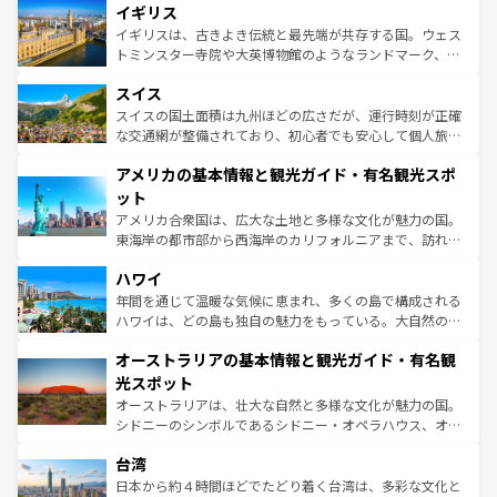
香り高いラベンダー畑など、多彩な楽しみ方が可能だ。さ
イギリス
顔を持つこの国は、どこを歩いても飽きることがない。ベ
らに、パリ以外の地域にも魅力が溢れており、どの街角に
ルリンの文化的活気、バイエルン州のアルプスの絶景、そ
イギリスは、古きよき伝統と最先端が共存する国。ウェス
も豊かな歴史と文化が息づいている。パリ以外の個性あふ
してライン川沿いのワイン畑といった風景は必見。ビール
トミンスター寺院や大英博物館のようなランドマーク、歴
れる地方に足を運ぶとそれぞれで全く異なる文化を体験で
とソーセージを味わいながら地元の人と過ごす楽しい時間
史ある大学都市、美しい丘陵地帯や牧歌的な風景など、エ
きるだろう。 なお、新着のフランス情報は
コンテンツ一覧
スイス
は、お酒好きな人にはぜひ体験してほしい。 なお、新着の
リアごとに異なる魅力がある。また、優雅なアフタヌーン
を参照してほしい。
ドイツ情報は
コンテンツ一覧
を参照してほしい。
ティー、ビール好きにはたまらない英国パブ、サッカー観
スイスの国土面積は九州ほどの広さだが、運行時刻が正確
戦など、本場だからこそできる体験も豊富。イギリスを旅
な交通網が整備されており、初心者でも安心して個人旅行
して楽しみつくそう。 なお、新着のイギリス情報は
コンテ
を楽しめる。日本同様に時刻表どおりの旅が可能だ。中世
アメリカの基本情報と観光ガイド・有名観光スポ
ンツ一覧
を参照してほしい。
の建物がそのまま残る町や、スイスならではのユニークな
博物館もあり、アルプス観光だけでなく町歩きも満喫する
ット
ことができる。国民の所得が高いため物価も高いが、旅行
アメリカ合衆国は、広大な土地と多様な文化が魅力の国。
者向けの交通パス提供のサービスもあり、うまく活用すれ
東海岸の都市部から西海岸のカリフォルニアまで、訪れる
ば市内交通費無料で観光を楽しむこともできる。 なお、新
場所ごとに異なる風景と体験が待っている。ニューヨーク
着のスイス情報は
コンテンツ一覧
を参照してほしい。
ハワイ
のような巨大都市は、観光、ショッピング、エンターテイ
ンメントが詰まった刺激的なスポットだ。一方、アメリカ
年間を通じて温暖な気候に恵まれ、多くの島で構成される
西部には大自然が広がり、グランドキャニオンやイエロー
ハワイは、どの島も独自の魅力をもっている。大自然の神
ストーン国立公園といった絶景が堪能できる。さらに、南
秘を感じたいなら、火山が生み出した壮大な景観を誇るハ
オーストラリアの基本情報と観光ガイド・有名観
部のニューオーリンズでは、音楽と美食が融合した独特の
ワイ島は見逃せない。また、定番の観光地といえばオアフ
文化が魅力。旅行者はアメリカの各地域で異なる魅力を楽
島だが、静かな自然を求めるならマウイ島やカウアイ島が
光スポット
しみながら、その多様性と豊かな歴史を感じることができ
おすすめ。エメラルドグリーンに輝く海をはじめ、豊かな
オーストラリアは、壮大な自然と多様な文化が魅力の国。
るだろう。車でのロードトリップや列車の旅も、アメリカ
文化や歴史が息づいている。「アロハスピリット」と呼ば
シドニーのシンボルであるシドニー・オペラハウス、オー
ならではの贅沢な旅のスタイルだ。 なお、新着のアメリカ
れるおもてなしの心で訪れる人々を迎えてくれるハワイの
ストラリア東海岸北部に広がる大サンゴ礁地帯グレートバ
情報は
コンテンツ一覧
を参照してほしい。
人々、おいしいローカルフードやハワイアンミュージッ
台湾
リアリーフや大陸中央部にそびえるウルル（エアーズロッ
ク、伝統的なフラダンスなど、すべてがハワイの魅力を彩
ク）、タスマニアの美しい原生林やケアンズの熱帯雨林な
日本から約４時間ほどでたどり着く台湾は、多彩な文化と