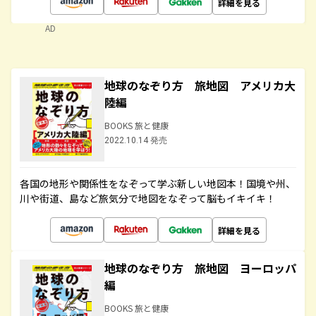
詳細を見る
AD
地球のなぞり方 旅地図 アメリカ大
陸編
BOOKS 旅と健康
2022.10.14 発売
各国の地形や関係性をなぞって学ぶ新しい地図本！国境や州、
川や街道、島など旅気分で地図をなぞって脳もイキイキ！
詳細を見る
地球のなぞり方 旅地図 ヨーロッパ
編
BOOKS 旅と健康