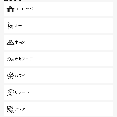
も、旅行者にとっては魅力的なポイント。グルメも豊富
で、ホーカーズは地元の風情を楽しめる外せないスポット
ヨーロッパ
だ。訪れる人を飽きさせないシンガポールで、多様な魅力
を体感しよう。 なお、新着のシンガポール情報は
コンテン
ツ一覧
を参照してほしい。
北米
中南米
オセアニア
ハワイ
リゾート
アジア