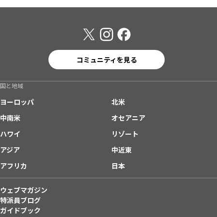
コミュニティを見る
国と地域
ヨーロッパ
北米
中南米
オセアニア
ハワイ
リゾート
アジア
中近東
アフリカ
日本
ウェブマガジン
特派員ブログ
ガイドブック