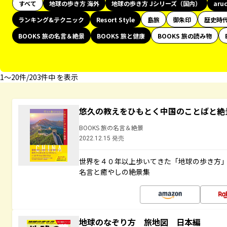
すべて
地球の歩き方 海外
地球の歩き方 Jシリーズ（国内）
aru
ランキング&テクニック
Resort Style
島旅
御朱印
歴史時
BOOKS 旅の名言＆絶景
BOOKS 旅と健康
BOOKS 旅の読み物
1〜20件/203件中 を表示
悠久の教えをひもとく中国のことばと絶
BOOKS 旅の名言＆絶景
2022.12.15 発売
世界を４０年以上歩いてきた「地球の歩き方
名言と癒やしの絶景集
地球のなぞり方 旅地図 日本編