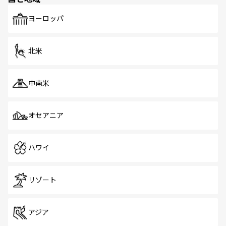
も、旅行者にとっては魅力的なポイント。グルメも豊富
で、ホーカーズは地元の風情を楽しめる外せないスポット
ヨーロッパ
だ。訪れる人を飽きさせないシンガポールで、多様な魅力
を体感しよう。 なお、新着のシンガポール情報は
コンテン
ツ一覧
を参照してほしい。
北米
中南米
オセアニア
ハワイ
リゾート
アジア