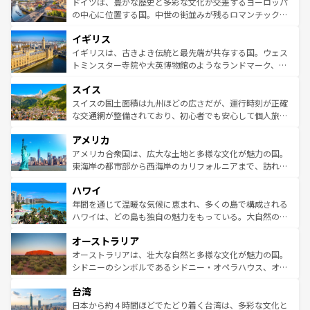
聖堂、美しいビーチ、そして豊かな自然が、訪れる者を心
ドイツは、豊かな歴史と多彩な文化が交差するヨーロッパ
ンテンツ一覧
を参照してほしい。
から魅了する。また、フランスは美食の国としても知ら
の中心に位置する国。中世の街並みが残るロマンチック街
れ、フランス料理はユネスコ無形文化遺産にも登録されて
道から、未来を先取りするようなモダンな都市まで多様な
イギリス
いる。シャンパンの発祥地であるランス、プロヴァンスの
顔を持つこの国は、どこを歩いても飽きることがない。ベ
香り高いラベンダー畑など、多彩な楽しみ方が可能だ。さ
ルリンの文化的活気、バイエルン州のアルプスの絶景、そ
イギリスは、古きよき伝統と最先端が共存する国。ウェス
らに、パリ以外の地域にも魅力が溢れており、どの街角に
してライン川沿いのワイン畑といった風景は必見。ビール
トミンスター寺院や大英博物館のようなランドマーク、歴
も豊かな歴史と文化が息づいている。パリ以外の個性あふ
とソーセージを味わいながら地元の人と過ごす楽しい時間
史ある大学都市、美しい丘陵地帯や牧歌的な風景など、エ
れる地方に足を運ぶとそれぞれで全く異なる文化を体験で
スイス
は、お酒好きな人にはぜひ体験してほしい。 なお、新着の
リアごとに異なる魅力がある。また、優雅なアフタヌーン
きるだろう。 なお、新着のフランス情報は
コンテンツ一覧
ドイツ情報は
コンテンツ一覧
を参照してほしい。
ティー、ビール好きにはたまらない英国パブ、サッカー観
スイスの国土面積は九州ほどの広さだが、運行時刻が正確
を参照してほしい。
戦など、本場だからこそできる体験も豊富。イギリスを旅
な交通網が整備されており、初心者でも安心して個人旅行
して楽しみつくそう。 なお、新着のイギリス情報は
コンテ
を楽しめる。日本同様に時刻表どおりの旅が可能だ。中世
アメリカ
ンツ一覧
を参照してほしい。
の建物がそのまま残る町や、スイスならではのユニークな
博物館もあり、アルプス観光だけでなく町歩きも満喫する
アメリカ合衆国は、広大な土地と多様な文化が魅力の国。
ことができる。国民の所得が高いため物価も高いが、旅行
東海岸の都市部から西海岸のカリフォルニアまで、訪れる
者向けの交通パス提供のサービスもあり、うまく活用すれ
場所ごとに異なる風景と体験が待っている。ニューヨーク
ハワイ
ば市内交通費無料で観光を楽しむこともできる。 なお、新
のような巨大都市は、観光、ショッピング、エンターテイ
着のスイス情報は
コンテンツ一覧
を参照してほしい。
ンメントが詰まった刺激的なスポットだ。一方、アメリカ
年間を通じて温暖な気候に恵まれ、多くの島で構成される
西部には大自然が広がり、グランドキャニオンやイエロー
ハワイは、どの島も独自の魅力をもっている。大自然の神
ストーン国立公園といった絶景が堪能できる。さらに、南
秘を感じたいなら、火山が生み出した壮大な景観を誇るハ
オーストラリア
部のニューオーリンズでは、音楽と美食が融合した独特の
ワイ島は見逃せない。また、定番の観光地といえばオアフ
文化が魅力。旅行者はアメリカの各地域で異なる魅力を楽
島だが、静かな自然を求めるならマウイ島やカウアイ島が
オーストラリアは、壮大な自然と多様な文化が魅力の国。
しみながら、その多様性と豊かな歴史を感じることができ
おすすめ。エメラルドグリーンに輝く海をはじめ、豊かな
シドニーのシンボルであるシドニー・オペラハウス、オー
るだろう。車でのロードトリップや列車の旅も、アメリカ
文化や歴史が息づいている。「アロハスピリット」と呼ば
ストラリア東海岸北部に広がる大サンゴ礁地帯グレートバ
ならではの贅沢な旅のスタイルだ。 なお、新着のアメリカ
台湾
れるおもてなしの心で訪れる人々を迎えてくれるハワイの
リアリーフや大陸中央部にそびえるウルル（エアーズロッ
情報は
コンテンツ一覧
を参照してほしい。
人々、おいしいローカルフードやハワイアンミュージッ
ク）、タスマニアの美しい原生林やケアンズの熱帯雨林な
日本から約４時間ほどでたどり着く台湾は、多彩な文化と