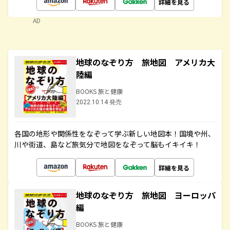
詳細を見る
AD
地球のなぞり方 旅地図 アメリカ大
陸編
BOOKS 旅と健康
2022.10.14 発売
各国の地形や関係性をなぞって学ぶ新しい地図本！国境や州、
川や街道、島など旅気分で地図をなぞって脳もイキイキ！
詳細を見る
地球のなぞり方 旅地図 ヨーロッパ
編
BOOKS 旅と健康