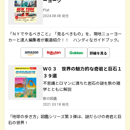
ーヨーク
Plat
2024.08.08 発売
「ＮＹでやるべきこと」「見るべきもの」を、現地ニューヨー
カーと達人編集者が厳選紹介！！ ハンディなガイドブック。
詳細を見る
Ｗ０３ 世界の魅力的な奇岩と巨石１
３９選
不思議とロマンに満ちた岩石の謎を旅の雑
学とともに解説
旅の図鑑
2021.03.18 発売
「地球の歩き方」図鑑シリーズ第３弾は、謎だらけの奇岩と巨
石の世界！