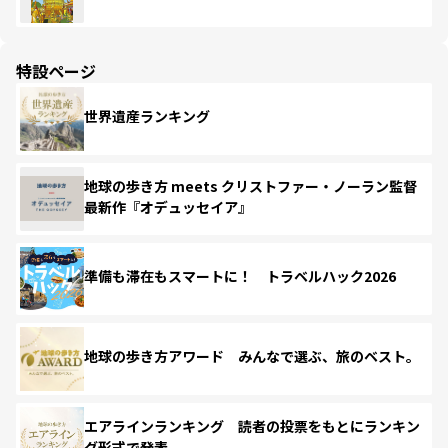
特設ページ
世界遺産ランキング
地球の歩き方 meets クリストファー・ノーラン監督
最新作『オデュッセイア』
準備も滞在もスマートに！ トラベルハック2026
地球の歩き方アワード みんなで選ぶ、旅のベスト。
エアラインランキング 読者の投票をもとにランキン
グ形式で発表