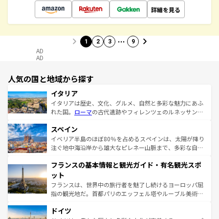
詳細を見る
…
1
2
3
9
AD
AD
人気の国と地域から探す
イタリア
イタリアは歴史、文化、グルメ、自然と多彩な魅力にあふ
れた国。
ローマ
の古代遺跡やフィレンツェのルネッサンス
美術、ヴェネツィアの運河など、歴史あるスポットはもち
スペイン
ろん、トスカーナの美しい田園風景やアマルフィ海岸の絶
景など、自然景観も見逃せない。観光の合間には、本場の
イベリア半島のほぼ80％を占めるスペインは、太陽が降り
ピザやパスタなど、絶品のイタリア料理を堪能することも
注ぐ地中海沿岸から雄大なピレネー山脈まで、多彩な自然
できる。朝目覚めてから夜眠るまで、すべての瞬間を楽し
と文化が詰まったヨーロッパ屈指の旅行先だ。多様な地域
フランスの基本情報と観光ガイド・有名観光スポ
ませてくれるイタリアで、忘れられない旅をしてみよう！
文化が根付くこの国では、情熱的なフラメンコ、熱気あふ
なお、新着のイタリア情報は
コンテンツ一覧
を参照してほ
れる闘牛、そして美味しいタパスが生活の一部となってい
ット
しい。
る。首都マドリードの洗練された雰囲気や、バルセロナの
フランスは、世界中の旅行者を魅了し続けるヨーロッパ屈
アートに溢れた街角から、地方では古代ローマ遺跡や中世
指の観光地だ。首都パリのエッフェル塔やルーブル美術館
の城塞都市、穏やかなビーチリゾートまで多彩な表情を見
といった象徴的なスポットから、田舎町の古風な美しさま
せる。地方によって風土や気候が異なるスペインはその個
ドイツ
で、幅広い魅力が詰まっている。華麗な宮殿、歴史的な大
性で訪れる人を魅了する。 なお、新着のスペイン情報は
コ