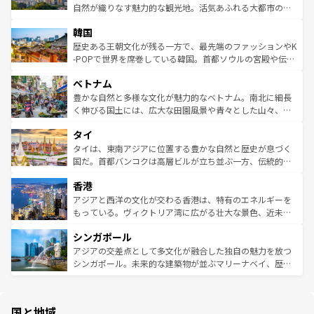
ク、伝統的なフラダンスなど、すべてがハワイの魅力を彩
ど、見どころがたくさん。また、カフェやワイン、オージ
自然が織りなす魅力的な観光地。活気あふれる大都市の台
っている。訪れるたびに新しい発見と感動が待っているハ
ービーフなどの食文化も豊かで、美味しいものであふれて
北やノスタルジックな町並みが人気な九份（ジォウフェ
ワイを、存分に味わってほしい。 なお、新着のハワイ情報
韓国
いる。アクティビティも充実しており、サーフィンやダイ
ン）、静ひつな山岳地帯である台湾東部など、都市の喧騒
は
コンテンツ一覧
を参照してほしい。
ビング、ハイキングなど、アウトドア好きにはたまらな
と山間の静けさが共存しており、訪れる人に新しい発見と
歴史ある王朝文化が残る一方で、最先端のファッションやK
い。オーストラリアの多彩な魅力を存分に味わいつくそ
驚きをもたらしてくれる。また、奥深い台湾の食文化も魅
-POPで世界を席巻している韓国。首都ソウルの宮殿や伝統
う。 なお、新着のオーストラリア情報は
コンテンツ一覧
を
力で、夜市などの屋台グルメから高級料理、ヘルシーで美
家屋が並ぶエリアでは韓国の歴史と文化に浸ることがで
参照してほしい。
ベトナム
容にもいいと評判のスイーツなど、バラエティ豊かな料理
き、地方に足を延ばせば四季折々の自然美を楽しむことが
が味わえる。 なお、新着の台湾情報は
コンテンツ一覧
を参
できる。そして、キムチや焼肉、絶品のストリートフード
豊かな自然と多様な文化が魅力的なベトナム。南北に細長
照してほしい。
まで、さまざまな韓国料理が待っている。夜には、韓国な
く伸びる国土には、広大な田園風景や青々とした山々、世
らではのナイトライフも堪能できる。あたたかいホスピタ
界遺産に登録された壮大な自然景観が点在し、都市部では
タイ
リティに包まれながら、韓国の多彩な魅力を心ゆくまで味
急速な発展と共に伝統が息づく。ハノイの古い町並みやホ
わってみてほしい。 なお、新着の韓国情報は
コンテンツ一
ーチミン市のフランス統治時代の建物も、独特の雰囲気を
タイは、東南アジアに位置する豊かな自然と歴史が息づく
覧
を参照してほしい。
醸し出している。また、バラエティの豊かさとおいしさで
国だ。首都バンコクは高層ビルが立ち並ぶ一方、伝統的な
世界中の食通を魅了してやまないベトナム料理も魅力のひ
寺院や市場がいたるところに点在し、古きよき文化と現代
香港
とつ。フォーやバインミー、ベトナムコーヒーなどは、ぜ
の活気が交差している。北部ではチェンマイなどの山岳地
ひ現地で味わいたい。どの地域を訪れてもあたたかい人々
帯で自然と触れ合い、南部ではプーケットやクラビの美し
アジアと西洋の文化が交わる香港は、特有のエネルギーを
が旅行者を迎えてくれるので、きっと忘れられない旅にな
いビーチでリゾート気分を楽しむことができる。タイ料理
もっている。ヴィクトリア湾に広がる壮大な景色、近未来
るはずだ。 なお、新着のベトナム情報は
コンテンツ一覧
を
は世界的に有名で、屋台から高級レストランまで味覚を刺
的なアートスポット、そして歴史と現代が融合した町並
参照してほしい。
シンガポール
激する。気候は一年中温暖で、どの季節にも異なる楽しみ
み、どこを訪れても感動するはず。観光スポットが密集し
が待っている。親しみやすいタイの人々、仏教を中心とし
ており、効率よく見どころを回れるのも魅力。息をのむよ
アジアの交差点として多文化が融合した独自の魅力を放つ
た文化、そして多様な観光資源が、訪れる旅人を魅了し続
うな絶景から文化的な体験まで、香港を存分に楽しみ尽く
シンガポール。未来的な建築物が並ぶマリーナベイ、歴史
ける。 なお、新着のタイ情報は
コンテンツ一覧
を参照して
そう。 なお、新着の香港情報は
コンテンツ一覧
を参照して
と伝統を感じられるエスニックタウン、多数の緑豊かな公
ほしい。
ほしい。
園や自然保護区など、自然が調和した近代的な景観と文化
の多様性あふれるカラフルな町は、どこを歩いても新しい
国と地域
発見がある。さらに、治安のよさや充実した公共交通機関