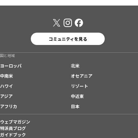
コミュニティを見る
国と地域
ヨーロッパ
北米
中南米
オセアニア
ハワイ
リゾート
アジア
中近東
アフリカ
日本
ウェブマガジン
特派員ブログ
ガイドブック