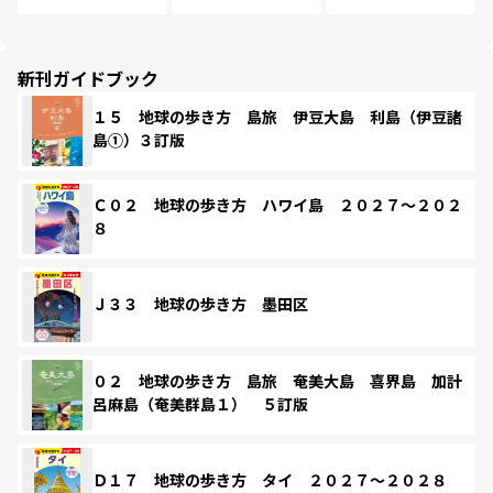
新刊ガイドブック
１５ 地球の歩き方 島旅 伊豆大島 利島（伊豆諸
島①）３訂版
Ｃ０２ 地球の歩き方 ハワイ島 ２０２７～２０２
８
Ｊ３３ 地球の歩き方 墨田区
０２ 地球の歩き方 島旅 奄美大島 喜界島 加計
呂麻島（奄美群島１） ５訂版
Ｄ１７ 地球の歩き方 タイ ２０２７～２０２８