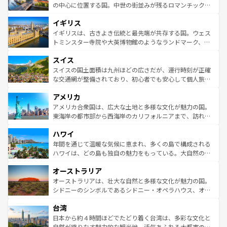
ンテンツ一覧
を参照してほしい。
から魅了する。また、フランスは美食の国としても知ら
の中心に位置する国。中世の街並みが残るロマンチック街
れ、フランス料理はユネスコ無形文化遺産にも登録されて
道から、未来を先取りするようなモダンな都市まで多様な
イギリス
いる。シャンパンの発祥地であるランス、プロヴァンスの
顔を持つこの国は、どこを歩いても飽きることがない。ベ
香り高いラベンダー畑など、多彩な楽しみ方が可能だ。さ
ルリンの文化的活気、バイエルン州のアルプスの絶景、そ
イギリスは、古きよき伝統と最先端が共存する国。ウェス
らに、パリ以外の地域にも魅力が溢れており、どの街角に
してライン川沿いのワイン畑といった風景は必見。ビール
トミンスター寺院や大英博物館のようなランドマーク、歴
も豊かな歴史と文化が息づいている。パリ以外の個性あふ
とソーセージを味わいながら地元の人と過ごす楽しい時間
史ある大学都市、美しい丘陵地帯や牧歌的な風景など、エ
れる地方に足を運ぶとそれぞれで全く異なる文化を体験で
スイス
は、お酒好きな人にはぜひ体験してほしい。 なお、新着の
リアごとに異なる魅力がある。また、優雅なアフタヌーン
きるだろう。 なお、新着のフランス情報は
コンテンツ一覧
ドイツ情報は
コンテンツ一覧
を参照してほしい。
ティー、ビール好きにはたまらない英国パブ、サッカー観
スイスの国土面積は九州ほどの広さだが、運行時刻が正確
を参照してほしい。
戦など、本場だからこそできる体験も豊富。イギリスを旅
な交通網が整備されており、初心者でも安心して個人旅行
して楽しみつくそう。 なお、新着のイギリス情報は
コンテ
を楽しめる。日本同様に時刻表どおりの旅が可能だ。中世
アメリカ
ンツ一覧
を参照してほしい。
の建物がそのまま残る町や、スイスならではのユニークな
博物館もあり、アルプス観光だけでなく町歩きも満喫する
アメリカ合衆国は、広大な土地と多様な文化が魅力の国。
ことができる。国民の所得が高いため物価も高いが、旅行
東海岸の都市部から西海岸のカリフォルニアまで、訪れる
者向けの交通パス提供のサービスもあり、うまく活用すれ
場所ごとに異なる風景と体験が待っている。ニューヨーク
ハワイ
ば市内交通費無料で観光を楽しむこともできる。 なお、新
のような巨大都市は、観光、ショッピング、エンターテイ
着のスイス情報は
コンテンツ一覧
を参照してほしい。
ンメントが詰まった刺激的なスポットだ。一方、アメリカ
年間を通じて温暖な気候に恵まれ、多くの島で構成される
西部には大自然が広がり、グランドキャニオンやイエロー
ハワイは、どの島も独自の魅力をもっている。大自然の神
ストーン国立公園といった絶景が堪能できる。さらに、南
秘を感じたいなら、火山が生み出した壮大な景観を誇るハ
オーストラリア
部のニューオーリンズでは、音楽と美食が融合した独特の
ワイ島は見逃せない。また、定番の観光地といえばオアフ
文化が魅力。旅行者はアメリカの各地域で異なる魅力を楽
島だが、静かな自然を求めるならマウイ島やカウアイ島が
オーストラリアは、壮大な自然と多様な文化が魅力の国。
しみながら、その多様性と豊かな歴史を感じることができ
おすすめ。エメラルドグリーンに輝く海をはじめ、豊かな
シドニーのシンボルであるシドニー・オペラハウス、オー
るだろう。車でのロードトリップや列車の旅も、アメリカ
文化や歴史が息づいている。「アロハスピリット」と呼ば
ストラリア東海岸北部に広がる大サンゴ礁地帯グレートバ
ならではの贅沢な旅のスタイルだ。 なお、新着のアメリカ
台湾
れるおもてなしの心で訪れる人々を迎えてくれるハワイの
リアリーフや大陸中央部にそびえるウルル（エアーズロッ
情報は
コンテンツ一覧
を参照してほしい。
人々、おいしいローカルフードやハワイアンミュージッ
ク）、タスマニアの美しい原生林やケアンズの熱帯雨林な
日本から約４時間ほどでたどり着く台湾は、多彩な文化と
ク、伝統的なフラダンスなど、すべてがハワイの魅力を彩
ど、見どころがたくさん。また、カフェやワイン、オージ
自然が織りなす魅力的な観光地。活気あふれる大都市の台