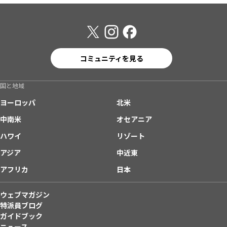
コミュニティを見る
国と地域
ヨーロッパ
北米
中南米
オセアニア
ハワイ
リゾート
アジア
中近東
アフリカ
日本
ウェブマガジン
特派員ブログ
ガイドブック
ニュース