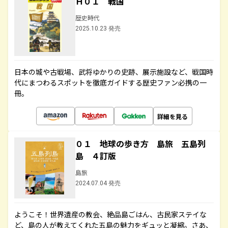
Ｈ０１ 戦国
歴史時代
2025.10.23 発売
日本の城や古戦場、武将ゆかりの史跡、展示施設など、戦国時
代にまつわるスポットを徹底ガイドする歴史ファン必携の一
冊。
詳細を見る
０１ 地球の歩き方 島旅 五島列
島 ４訂版
島旅
2024.07.04 発売
ようこそ！世界遺産の教会、絶品島ごはん、古民家ステイな
ど、島の人が教えてくれた五島の魅力をギュッと凝縮。さあ、