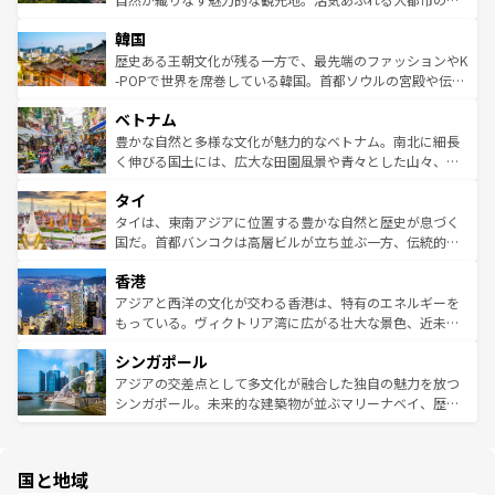
っている。訪れるたびに新しい発見と感動が待っているハ
ービーフなどの食文化も豊かで、美味しいものであふれて
北やノスタルジックな町並みが人気な九份（ジォウフェ
ワイを、存分に味わってほしい。 なお、新着のハワイ情報
韓国
いる。アクティビティも充実しており、サーフィンやダイ
ン）、静ひつな山岳地帯である台湾東部など、都市の喧騒
は
コンテンツ一覧
を参照してほしい。
ビング、ハイキングなど、アウトドア好きにはたまらな
と山間の静けさが共存しており、訪れる人に新しい発見と
歴史ある王朝文化が残る一方で、最先端のファッションやK
い。オーストラリアの多彩な魅力を存分に味わいつくそ
驚きをもたらしてくれる。また、奥深い台湾の食文化も魅
-POPで世界を席巻している韓国。首都ソウルの宮殿や伝統
う。 なお、新着のオーストラリア情報は
コンテンツ一覧
を
力で、夜市などの屋台グルメから高級料理、ヘルシーで美
家屋が並ぶエリアでは韓国の歴史と文化に浸ることがで
参照してほしい。
ベトナム
容にもいいと評判のスイーツなど、バラエティ豊かな料理
き、地方に足を延ばせば四季折々の自然美を楽しむことが
が味わえる。 なお、新着の台湾情報は
コンテンツ一覧
を参
できる。そして、キムチや焼肉、絶品のストリートフード
豊かな自然と多様な文化が魅力的なベトナム。南北に細長
照してほしい。
まで、さまざまな韓国料理が待っている。夜には、韓国な
く伸びる国土には、広大な田園風景や青々とした山々、世
らではのナイトライフも堪能できる。あたたかいホスピタ
界遺産に登録された壮大な自然景観が点在し、都市部では
タイ
リティに包まれながら、韓国の多彩な魅力を心ゆくまで味
急速な発展と共に伝統が息づく。ハノイの古い町並みやホ
わってみてほしい。 なお、新着の韓国情報は
コンテンツ一
ーチミン市のフランス統治時代の建物も、独特の雰囲気を
タイは、東南アジアに位置する豊かな自然と歴史が息づく
覧
を参照してほしい。
醸し出している。また、バラエティの豊かさとおいしさで
国だ。首都バンコクは高層ビルが立ち並ぶ一方、伝統的な
世界中の食通を魅了してやまないベトナム料理も魅力のひ
寺院や市場がいたるところに点在し、古きよき文化と現代
香港
とつ。フォーやバインミー、ベトナムコーヒーなどは、ぜ
の活気が交差している。北部ではチェンマイなどの山岳地
ひ現地で味わいたい。どの地域を訪れてもあたたかい人々
帯で自然と触れ合い、南部ではプーケットやクラビの美し
アジアと西洋の文化が交わる香港は、特有のエネルギーを
が旅行者を迎えてくれるので、きっと忘れられない旅にな
いビーチでリゾート気分を楽しむことができる。タイ料理
もっている。ヴィクトリア湾に広がる壮大な景色、近未来
るはずだ。 なお、新着のベトナム情報は
コンテンツ一覧
を
は世界的に有名で、屋台から高級レストランまで味覚を刺
的なアートスポット、そして歴史と現代が融合した町並
参照してほしい。
シンガポール
激する。気候は一年中温暖で、どの季節にも異なる楽しみ
み、どこを訪れても感動するはず。観光スポットが密集し
が待っている。親しみやすいタイの人々、仏教を中心とし
ており、効率よく見どころを回れるのも魅力。息をのむよ
アジアの交差点として多文化が融合した独自の魅力を放つ
た文化、そして多様な観光資源が、訪れる旅人を魅了し続
うな絶景から文化的な体験まで、香港を存分に楽しみ尽く
シンガポール。未来的な建築物が並ぶマリーナベイ、歴史
ける。 なお、新着のタイ情報は
コンテンツ一覧
を参照して
そう。 なお、新着の香港情報は
コンテンツ一覧
を参照して
と伝統を感じられるエスニックタウン、多数の緑豊かな公
ほしい。
ほしい。
園や自然保護区など、自然が調和した近代的な景観と文化
の多様性あふれるカラフルな町は、どこを歩いても新しい
国と地域
発見がある。さらに、治安のよさや充実した公共交通機関