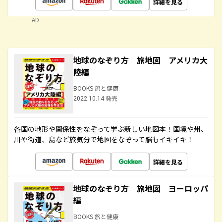
詳細を見る
AD
地球のなぞり方 旅地図 アメリカ大
陸編
BOOKS 旅と健康
2022.10.14 発売
各国の地形や関係性をなぞって学ぶ新しい地図本！国境や州、
川や街道、島など旅気分で地図をなぞって脳もイキイキ！
詳細を見る
地球のなぞり方 旅地図 ヨーロッパ
編
BOOKS 旅と健康