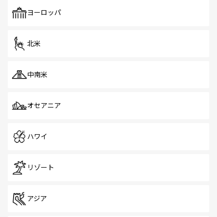
も、旅行者にとっては魅力的なポイント。グルメも豊富
で、ホーカーズは地元の風情を楽しめる外せないスポット
ヨーロッパ
だ。訪れる人を飽きさせないシンガポールで、多様な魅力
を体感しよう。 なお、新着のシンガポール情報は
コンテン
ツ一覧
を参照してほしい。
北米
中南米
オセアニア
ハワイ
リゾート
アジア