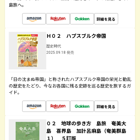
島旅へ。
詳細を見る
Ｈ０２ ハプスブルク帝国
歴史時代
2025.09.18 発売
「日の沈まぬ帝国」と称されたハプスブルク帝国の栄光と動乱
の歴史をたどり、今なお各国に残る史跡を巡る歴史を旅するガ
イド。
詳細を見る
０２ 地球の歩き方 島旅 奄美大
島 喜界島 加計呂麻島（奄美群島
１） ５訂版