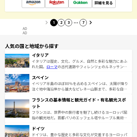
詳細を見る
…
1
2
3
7
AD
AD
人気の国と地域から探す
イタリア
イタリアは歴史、文化、グルメ、自然と多彩な魅力にあふ
れた国。
ローマ
の古代遺跡やフィレンツェのルネッサンス
美術、ヴェネツィアの運河など、歴史あるスポットはもち
スペイン
ろん、トスカーナの美しい田園風景やアマルフィ海岸の絶
景など、自然景観も見逃せない。観光の合間には、本場の
イベリア半島のほぼ80％を占めるスペインは、太陽が降り
ピザやパスタなど、絶品のイタリア料理を堪能することも
注ぐ地中海沿岸から雄大なピレネー山脈まで、多彩な自然
できる。朝目覚めてから夜眠るまで、すべての瞬間を楽し
と文化が詰まったヨーロッパ屈指の旅行先だ。多様な地域
フランスの基本情報と観光ガイド・有名観光スポ
ませてくれるイタリアで、忘れられない旅をしてみよう！
文化が根付くこの国では、情熱的なフラメンコ、熱気あふ
なお、新着のイタリア情報は
コンテンツ一覧
を参照してほ
れる闘牛、そして美味しいタパスが生活の一部となってい
ット
しい。
る。首都マドリードの洗練された雰囲気や、バルセロナの
フランスは、世界中の旅行者を魅了し続けるヨーロッパ屈
アートに溢れた街角から、地方では古代ローマ遺跡や中世
指の観光地だ。首都パリのエッフェル塔やルーブル美術館
の城塞都市、穏やかなビーチリゾートまで多彩な表情を見
といった象徴的なスポットから、田舎町の古風な美しさま
せる。地方によって風土や気候が異なるスペインはその個
ドイツ
で、幅広い魅力が詰まっている。華麗な宮殿、歴史的な大
性で訪れる人を魅了する。 なお、新着のスペイン情報は
コ
聖堂、美しいビーチ、そして豊かな自然が、訪れる者を心
ドイツは、豊かな歴史と多彩な文化が交差するヨーロッパ