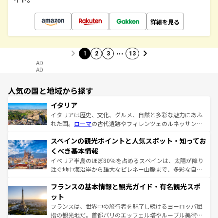
詳細を見る
…
1
2
3
13
AD
AD
人気の国と地域から探す
イタリア
イタリアは歴史、文化、グルメ、自然と多彩な魅力にあふ
れた国。
ローマ
の古代遺跡やフィレンツェのルネッサンス
美術、ヴェネツィアの運河など、歴史あるスポットはもち
スペインの観光ポイントと人気スポット・知ってお
ろん、トスカーナの美しい田園風景やアマルフィ海岸の絶
景など、自然景観も見逃せない。観光の合間には、本場の
くべき基本情報
ピザやパスタなど、絶品のイタリア料理を堪能することも
イベリア半島のほぼ80％を占めるスペインは、太陽が降り
できる。朝目覚めてから夜眠るまで、すべての瞬間を楽し
注ぐ地中海沿岸から雄大なピレネー山脈まで、多彩な自然
ませてくれるイタリアで、忘れられない旅をしてみよう！
と文化が詰まったヨーロッパ屈指の旅行先だ。多様な地域
なお、新着のイタリア情報は
コンテンツ一覧
を参照してほ
フランスの基本情報と観光ガイド・有名観光スポ
文化が根付くこの国では、情熱的なフラメンコ、熱気あふ
しい。
れる闘牛、そして美味しいタパスが生活の一部となってい
ット
る。首都マドリードの洗練された雰囲気や、バルセロナの
フランスは、世界中の旅行者を魅了し続けるヨーロッパ屈
アートに溢れた街角から、地方では古代ローマ遺跡や中世
指の観光地だ。首都パリのエッフェル塔やルーブル美術館