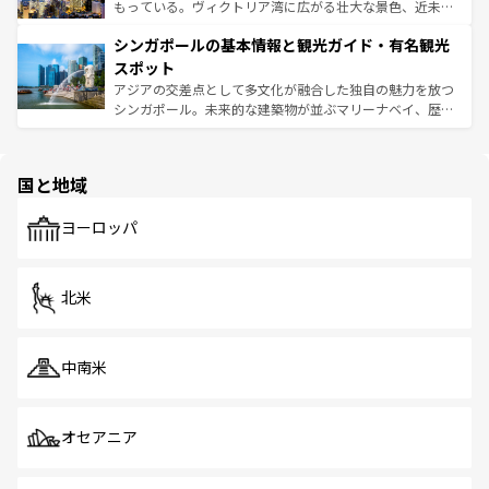
が旅行者を迎えてくれるので、きっと忘れられない旅にな
いビーチでリゾート気分を楽しむことができる。タイ料理
もっている。ヴィクトリア湾に広がる壮大な景色、近未来
るはずだ。 なお、新着のベトナム情報は
コンテンツ一覧
を
は世界的に有名で、屋台から高級レストランまで味覚を刺
的なアートスポット、そして歴史と現代が融合した町並
参照してほしい。
シンガポールの基本情報と観光ガイド・有名観光
激する。気候は一年中温暖で、どの季節にも異なる楽しみ
み、どこを訪れても感動するはず。観光スポットが密集し
が待っている。親しみやすいタイの人々、仏教を中心とし
ており、効率よく見どころを回れるのも魅力。息をのむよ
スポット
た文化、そして多様な観光資源が、訪れる旅人を魅了し続
うな絶景から文化的な体験まで、香港を存分に楽しみ尽く
アジアの交差点として多文化が融合した独自の魅力を放つ
ける。 なお、新着のタイ情報は
コンテンツ一覧
を参照して
そう。 なお、新着の香港情報は
コンテンツ一覧
を参照して
シンガポール。未来的な建築物が並ぶマリーナベイ、歴史
ほしい。
ほしい。
と伝統を感じられるエスニックタウン、多数の緑豊かな公
園や自然保護区など、自然が調和した近代的な景観と文化
の多様性あふれるカラフルな町は、どこを歩いても新しい
国と地域
発見がある。さらに、治安のよさや充実した公共交通機関
も、旅行者にとっては魅力的なポイント。グルメも豊富
で、ホーカーズは地元の風情を楽しめる外せないスポット
ヨーロッパ
だ。訪れる人を飽きさせないシンガポールで、多様な魅力
を体感しよう。 なお、新着のシンガポール情報は
コンテン
ツ一覧
を参照してほしい。
北米
中南米
オセアニア