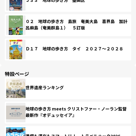
Ｊ３３ 地球の歩き方 墨田区
０２ 地球の歩き方 島旅 奄美大島 喜界島 加計
呂麻島（奄美群島１） ５訂版
Ｄ１７ 地球の歩き方 タイ ２０２７～２０２８
特設ページ
世界遺産ランキング
地球の歩き方 meets クリストファー・ノーラン監督
最新作『オデュッセイア』