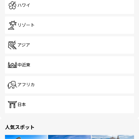
ハワイ
リゾート
アジア
中近東
アフリカ
日本
人気スポット