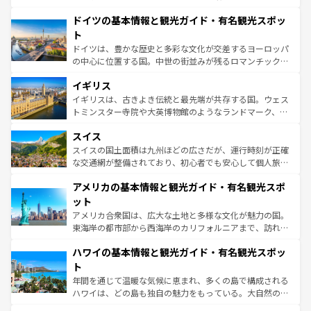
の城塞都市、穏やかなビーチリゾートまで多彩な表情を見
といった象徴的なスポットから、田舎町の古風な美しさま
せる。地方によって風土や気候が異なるスペインはその個
ドイツの基本情報と観光ガイド・有名観光スポッ
で、幅広い魅力が詰まっている。華麗な宮殿、歴史的な大
性で訪れる人を魅了する。 なお、新着のスペイン情報は
コ
聖堂、美しいビーチ、そして豊かな自然が、訪れる者を心
ト
ンテンツ一覧
を参照してほしい。
から魅了する。また、フランスは美食の国としても知ら
ドイツは、豊かな歴史と多彩な文化が交差するヨーロッパ
れ、フランス料理はユネスコ無形文化遺産にも登録されて
の中心に位置する国。中世の街並みが残るロマンチック街
いる。シャンパンの発祥地であるランス、プロヴァンスの
道から、未来を先取りするようなモダンな都市まで多様な
香り高いラベンダー畑など、多彩な楽しみ方が可能だ。さ
イギリス
顔を持つこの国は、どこを歩いても飽きることがない。ベ
らに、パリ以外の地域にも魅力が溢れており、どの街角に
ルリンの文化的活気、バイエルン州のアルプスの絶景、そ
イギリスは、古きよき伝統と最先端が共存する国。ウェス
も豊かな歴史と文化が息づいている。パリ以外の個性あふ
してライン川沿いのワイン畑といった風景は必見。ビール
トミンスター寺院や大英博物館のようなランドマーク、歴
れる地方に足を運ぶとそれぞれで全く異なる文化を体験で
とソーセージを味わいながら地元の人と過ごす楽しい時間
史ある大学都市、美しい丘陵地帯や牧歌的な風景など、エ
きるだろう。 なお、新着のフランス情報は
コンテンツ一覧
スイス
は、お酒好きな人にはぜひ体験してほしい。 なお、新着の
リアごとに異なる魅力がある。また、優雅なアフタヌーン
を参照してほしい。
ドイツ情報は
コンテンツ一覧
を参照してほしい。
ティー、ビール好きにはたまらない英国パブ、サッカー観
スイスの国土面積は九州ほどの広さだが、運行時刻が正確
戦など、本場だからこそできる体験も豊富。イギリスを旅
な交通網が整備されており、初心者でも安心して個人旅行
して楽しみつくそう。 なお、新着のイギリス情報は
コンテ
を楽しめる。日本同様に時刻表どおりの旅が可能だ。中世
アメリカの基本情報と観光ガイド・有名観光スポ
ンツ一覧
を参照してほしい。
の建物がそのまま残る町や、スイスならではのユニークな
博物館もあり、アルプス観光だけでなく町歩きも満喫する
ット
ことができる。国民の所得が高いため物価も高いが、旅行
アメリカ合衆国は、広大な土地と多様な文化が魅力の国。
者向けの交通パス提供のサービスもあり、うまく活用すれ
東海岸の都市部から西海岸のカリフォルニアまで、訪れる
ば市内交通費無料で観光を楽しむこともできる。 なお、新
場所ごとに異なる風景と体験が待っている。ニューヨーク
着のスイス情報は
コンテンツ一覧
を参照してほしい。
ハワイの基本情報と観光ガイド・有名観光スポッ
のような巨大都市は、観光、ショッピング、エンターテイ
ンメントが詰まった刺激的なスポットだ。一方、アメリカ
ト
西部には大自然が広がり、グランドキャニオンやイエロー
年間を通じて温暖な気候に恵まれ、多くの島で構成される
ストーン国立公園といった絶景が堪能できる。さらに、南
ハワイは、どの島も独自の魅力をもっている。大自然の神
部のニューオーリンズでは、音楽と美食が融合した独特の
秘を感じたいなら、火山が生み出した壮大な景観を誇るハ