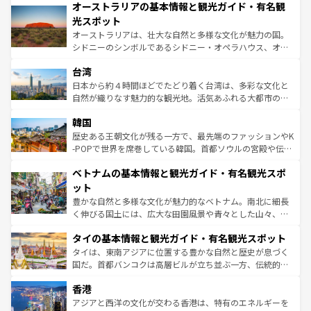
文化が魅力。旅行者はアメリカの各地域で異なる魅力を楽
オーストラリアの基本情報と観光ガイド・有名観
ワイ島は見逃せない。また、定番の観光地といえばオアフ
しみながら、その多様性と豊かな歴史を感じることができ
島だが、静かな自然を求めるならマウイ島やカウアイ島が
光スポット
るだろう。車でのロードトリップや列車の旅も、アメリカ
おすすめ。エメラルドグリーンに輝く海をはじめ、豊かな
オーストラリアは、壮大な自然と多様な文化が魅力の国。
ならではの贅沢な旅のスタイルだ。 なお、新着のアメリカ
文化や歴史が息づいている。「アロハスピリット」と呼ば
シドニーのシンボルであるシドニー・オペラハウス、オー
情報は
コンテンツ一覧
を参照してほしい。
れるおもてなしの心で訪れる人々を迎えてくれるハワイの
ストラリア東海岸北部に広がる大サンゴ礁地帯グレートバ
人々、おいしいローカルフードやハワイアンミュージッ
台湾
リアリーフや大陸中央部にそびえるウルル（エアーズロッ
ク、伝統的なフラダンスなど、すべてがハワイの魅力を彩
ク）、タスマニアの美しい原生林やケアンズの熱帯雨林な
日本から約４時間ほどでたどり着く台湾は、多彩な文化と
っている。訪れるたびに新しい発見と感動が待っているハ
ど、見どころがたくさん。また、カフェやワイン、オージ
自然が織りなす魅力的な観光地。活気あふれる大都市の台
ワイを、存分に味わってほしい。 なお、新着のハワイ情報
ービーフなどの食文化も豊かで、美味しいものであふれて
北やノスタルジックな町並みが人気な九份（ジォウフェ
は
コンテンツ一覧
を参照してほしい。
韓国
いる。アクティビティも充実しており、サーフィンやダイ
ン）、静ひつな山岳地帯である台湾東部など、都市の喧騒
ビング、ハイキングなど、アウトドア好きにはたまらな
と山間の静けさが共存しており、訪れる人に新しい発見と
歴史ある王朝文化が残る一方で、最先端のファッションやK
い。オーストラリアの多彩な魅力を存分に味わいつくそ
驚きをもたらしてくれる。また、奥深い台湾の食文化も魅
-POPで世界を席巻している韓国。首都ソウルの宮殿や伝統
う。 なお、新着のオーストラリア情報は
コンテンツ一覧
を
力で、夜市などの屋台グルメから高級料理、ヘルシーで美
家屋が並ぶエリアでは韓国の歴史と文化に浸ることがで
参照してほしい。
ベトナムの基本情報と観光ガイド・有名観光スポ
容にもいいと評判のスイーツなど、バラエティ豊かな料理
き、地方に足を延ばせば四季折々の自然美を楽しむことが
が味わえる。 なお、新着の台湾情報は
コンテンツ一覧
を参
できる。そして、キムチや焼肉、絶品のストリートフード
ット
照してほしい。
まで、さまざまな韓国料理が待っている。夜には、韓国な
豊かな自然と多様な文化が魅力的なベトナム。南北に細長
らではのナイトライフも堪能できる。あたたかいホスピタ
く伸びる国土には、広大な田園風景や青々とした山々、世
リティに包まれながら、韓国の多彩な魅力を心ゆくまで味
界遺産に登録された壮大な自然景観が点在し、都市部では
わってみてほしい。 なお、新着の韓国情報は
コンテンツ一
タイの基本情報と観光ガイド・有名観光スポット
急速な発展と共に伝統が息づく。ハノイの古い町並みやホ
覧
を参照してほしい。
ーチミン市のフランス統治時代の建物も、独特の雰囲気を
タイは、東南アジアに位置する豊かな自然と歴史が息づく
醸し出している。また、バラエティの豊かさとおいしさで
国だ。首都バンコクは高層ビルが立ち並ぶ一方、伝統的な
世界中の食通を魅了してやまないベトナム料理も魅力のひ
寺院や市場がいたるところに点在し、古きよき文化と現代
香港
とつ。フォーやバインミー、ベトナムコーヒーなどは、ぜ
の活気が交差している。北部ではチェンマイなどの山岳地
ひ現地で味わいたい。どの地域を訪れてもあたたかい人々
帯で自然と触れ合い、南部ではプーケットやクラビの美し
アジアと西洋の文化が交わる香港は、特有のエネルギーを