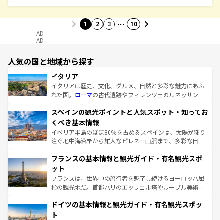
…
1
2
3
10
AD
AD
人気の国と地域から探す
イタリア
イタリアは歴史、文化、グルメ、自然と多彩な魅力にあふ
れた国。
ローマ
の古代遺跡やフィレンツェのルネッサンス
美術、ヴェネツィアの運河など、歴史あるスポットはもち
スペインの観光ポイントと人気スポット・知ってお
ろん、トスカーナの美しい田園風景やアマルフィ海岸の絶
景など、自然景観も見逃せない。観光の合間には、本場の
くべき基本情報
ピザやパスタなど、絶品のイタリア料理を堪能することも
イベリア半島のほぼ80％を占めるスペインは、太陽が降り
できる。朝目覚めてから夜眠るまで、すべての瞬間を楽し
注ぐ地中海沿岸から雄大なピレネー山脈まで、多彩な自然
ませてくれるイタリアで、忘れられない旅をしてみよう！
と文化が詰まったヨーロッパ屈指の旅行先だ。多様な地域
なお、新着のイタリア情報は
コンテンツ一覧
を参照してほ
フランスの基本情報と観光ガイド・有名観光スポ
文化が根付くこの国では、情熱的なフラメンコ、熱気あふ
しい。
れる闘牛、そして美味しいタパスが生活の一部となってい
ット
る。首都マドリードの洗練された雰囲気や、バルセロナの
フランスは、世界中の旅行者を魅了し続けるヨーロッパ屈
アートに溢れた街角から、地方では古代ローマ遺跡や中世
指の観光地だ。首都パリのエッフェル塔やルーブル美術館
の城塞都市、穏やかなビーチリゾートまで多彩な表情を見
といった象徴的なスポットから、田舎町の古風な美しさま
せる。地方によって風土や気候が異なるスペインはその個
ドイツの基本情報と観光ガイド・有名観光スポッ
で、幅広い魅力が詰まっている。華麗な宮殿、歴史的な大
性で訪れる人を魅了する。 なお、新着のスペイン情報は
コ
聖堂、美しいビーチ、そして豊かな自然が、訪れる者を心
ト