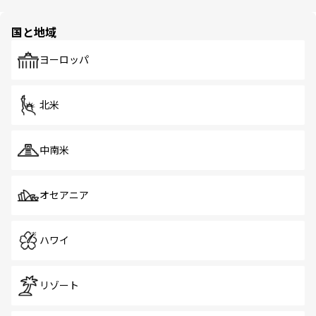
ほしい。
ほしい。
園や自然保護区など、自然が調和した近代的な景観と文化
の多様性あふれるカラフルな町は、どこを歩いても新しい
国と地域
発見がある。さらに、治安のよさや充実した公共交通機関
も、旅行者にとっては魅力的なポイント。グルメも豊富
で、ホーカーズは地元の風情を楽しめる外せないスポット
ヨーロッパ
だ。訪れる人を飽きさせないシンガポールで、多様な魅力
を体感しよう。 なお、新着のシンガポール情報は
コンテン
ツ一覧
を参照してほしい。
北米
中南米
オセアニア
ハワイ
リゾート