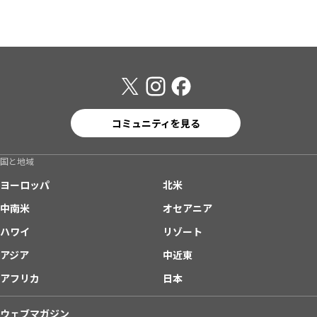
コミュニティを見る
国と地域
ヨーロッパ
北米
中南米
オセアニア
ハワイ
リゾート
アジア
中近東
アフリカ
日本
ウェブマガジン