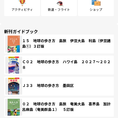
アクティビティ
鉄道・フライト
ショップ
新刊ガイドブック
１５ 地球の歩き方 島旅 伊豆大島 利島（伊豆諸
島①）３訂版
Ｃ０２ 地球の歩き方 ハワイ島 ２０２７～２０２
８
Ｊ３３ 地球の歩き方 墨田区
０２ 地球の歩き方 島旅 奄美大島 喜界島 加計
呂麻島（奄美群島１） ５訂版