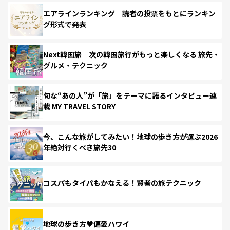
エアラインランキング 読者の投票をもとにランキン
グ形式で発表
Next韓国旅 次の韓国旅行がもっと楽しくなる 旅先・
グルメ・テクニック
旬な“あの人”が「旅」をテーマに語るインタビュー連
載 MY TRAVEL STORY
今、こんな旅がしてみたい！地球の歩き方が選ぶ2026
年絶対行くべき旅先30
コスパもタイパもかなえる！賢者の旅テクニック
地球の歩き方♥偏愛ハワイ