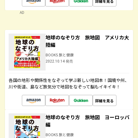
詳細を見る
AD
地球のなぞり方 旅地図 アメリカ大
陸編
BOOKS 旅と健康
2022.10.14 発売
各国の地形や関係性をなぞって学ぶ新しい地図本！国境や州、
川や街道、島など旅気分で地図をなぞって脳もイキイキ！
詳細を見る
地球のなぞり方 旅地図 ヨーロッパ
編
BOOKS 旅と健康