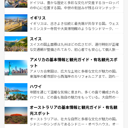
ンテンツ一覧
を参照してほしい。
から魅了する。また、フランスは美食の国としても知ら
ドイツは、豊かな歴史と多彩な文化が交差するヨーロッパ
れ、フランス料理はユネスコ無形文化遺産にも登録されて
の中心に位置する国。中世の街並みが残るロマンチック街
いる。シャンパンの発祥地であるランス、プロヴァンスの
道から、未来を先取りするようなモダンな都市まで多様な
香り高いラベンダー畑など、多彩な楽しみ方が可能だ。さ
イギリス
顔を持つこの国は、どこを歩いても飽きることがない。ベ
らに、パリ以外の地域にも魅力が溢れており、どの街角に
ルリンの文化的活気、バイエルン州のアルプスの絶景、そ
イギリスは、古きよき伝統と最先端が共存する国。ウェス
も豊かな歴史と文化が息づいている。パリ以外の個性あふ
してライン川沿いのワイン畑といった風景は必見。ビール
トミンスター寺院や大英博物館のようなランドマーク、歴
れる地方に足を運ぶとそれぞれで全く異なる文化を体験で
とソーセージを味わいながら地元の人と過ごす楽しい時間
史ある大学都市、美しい丘陵地帯や牧歌的な風景など、エ
きるだろう。 なお、新着のフランス情報は
コンテンツ一覧
スイス
は、お酒好きな人にはぜひ体験してほしい。 なお、新着の
リアごとに異なる魅力がある。また、優雅なアフタヌーン
を参照してほしい。
ドイツ情報は
コンテンツ一覧
を参照してほしい。
ティー、ビール好きにはたまらない英国パブ、サッカー観
スイスの国土面積は九州ほどの広さだが、運行時刻が正確
戦など、本場だからこそできる体験も豊富。イギリスを旅
な交通網が整備されており、初心者でも安心して個人旅行
して楽しみつくそう。 なお、新着のイギリス情報は
コンテ
を楽しめる。日本同様に時刻表どおりの旅が可能だ。中世
アメリカの基本情報と観光ガイド・有名観光スポ
ンツ一覧
を参照してほしい。
の建物がそのまま残る町や、スイスならではのユニークな
博物館もあり、アルプス観光だけでなく町歩きも満喫する
ット
ことができる。国民の所得が高いため物価も高いが、旅行
アメリカ合衆国は、広大な土地と多様な文化が魅力の国。
者向けの交通パス提供のサービスもあり、うまく活用すれ
東海岸の都市部から西海岸のカリフォルニアまで、訪れる
ば市内交通費無料で観光を楽しむこともできる。 なお、新
場所ごとに異なる風景と体験が待っている。ニューヨーク
着のスイス情報は
コンテンツ一覧
を参照してほしい。
ハワイ
のような巨大都市は、観光、ショッピング、エンターテイ
ンメントが詰まった刺激的なスポットだ。一方、アメリカ
年間を通じて温暖な気候に恵まれ、多くの島で構成される
西部には大自然が広がり、グランドキャニオンやイエロー
ハワイは、どの島も独自の魅力をもっている。大自然の神
ストーン国立公園といった絶景が堪能できる。さらに、南
秘を感じたいなら、火山が生み出した壮大な景観を誇るハ
オーストラリアの基本情報と観光ガイド・有名観
部のニューオーリンズでは、音楽と美食が融合した独特の
ワイ島は見逃せない。また、定番の観光地といえばオアフ
文化が魅力。旅行者はアメリカの各地域で異なる魅力を楽
島だが、静かな自然を求めるならマウイ島やカウアイ島が
光スポット
しみながら、その多様性と豊かな歴史を感じることができ
おすすめ。エメラルドグリーンに輝く海をはじめ、豊かな
オーストラリアは、壮大な自然と多様な文化が魅力の国。
るだろう。車でのロードトリップや列車の旅も、アメリカ
文化や歴史が息づいている。「アロハスピリット」と呼ば
シドニーのシンボルであるシドニー・オペラハウス、オー
ならではの贅沢な旅のスタイルだ。 なお、新着のアメリカ
れるおもてなしの心で訪れる人々を迎えてくれるハワイの