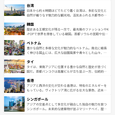
ストラリア東海岸北部に広がる大サンゴ礁地帯グレートバ
情報は
コンテンツ一覧
を参照してほしい。
人々、おいしいローカルフードやハワイアンミュージッ
台湾
リアリーフや大陸中央部にそびえるウルル（エアーズロッ
ク、伝統的なフラダンスなど、すべてがハワイの魅力を彩
ク）、タスマニアの美しい原生林やケアンズの熱帯雨林な
日本から約４時間ほどでたどり着く台湾は、多彩な文化と
っている。訪れるたびに新しい発見と感動が待っているハ
ど、見どころがたくさん。また、カフェやワイン、オージ
自然が織りなす魅力的な観光地。活気あふれる大都市の台
ワイを、存分に味わってほしい。 なお、新着のハワイ情報
ービーフなどの食文化も豊かで、美味しいものであふれて
北やノスタルジックな町並みが人気な九份（ジォウフェ
は
コンテンツ一覧
を参照してほしい。
韓国
いる。アクティビティも充実しており、サーフィンやダイ
ン）、静ひつな山岳地帯である台湾東部など、都市の喧騒
ビング、ハイキングなど、アウトドア好きにはたまらな
と山間の静けさが共存しており、訪れる人に新しい発見と
歴史ある王朝文化が残る一方で、最先端のファッションやK
い。オーストラリアの多彩な魅力を存分に味わいつくそ
驚きをもたらしてくれる。また、奥深い台湾の食文化も魅
-POPで世界を席巻している韓国。首都ソウルの宮殿や伝統
う。 なお、新着のオーストラリア情報は
コンテンツ一覧
を
力で、夜市などの屋台グルメから高級料理、ヘルシーで美
家屋が並ぶエリアでは韓国の歴史と文化に浸ることがで
参照してほしい。
ベトナム
容にもいいと評判のスイーツなど、バラエティ豊かな料理
き、地方に足を延ばせば四季折々の自然美を楽しむことが
が味わえる。 なお、新着の台湾情報は
コンテンツ一覧
を参
できる。そして、キムチや焼肉、絶品のストリートフード
豊かな自然と多様な文化が魅力的なベトナム。南北に細長
照してほしい。
まで、さまざまな韓国料理が待っている。夜には、韓国な
く伸びる国土には、広大な田園風景や青々とした山々、世
らではのナイトライフも堪能できる。あたたかいホスピタ
界遺産に登録された壮大な自然景観が点在し、都市部では
タイ
リティに包まれながら、韓国の多彩な魅力を心ゆくまで味
急速な発展と共に伝統が息づく。ハノイの古い町並みやホ
わってみてほしい。 なお、新着の韓国情報は
コンテンツ一
ーチミン市のフランス統治時代の建物も、独特の雰囲気を
タイは、東南アジアに位置する豊かな自然と歴史が息づく
覧
を参照してほしい。
醸し出している。また、バラエティの豊かさとおいしさで
国だ。首都バンコクは高層ビルが立ち並ぶ一方、伝統的な
世界中の食通を魅了してやまないベトナム料理も魅力のひ
寺院や市場がいたるところに点在し、古きよき文化と現代
香港
とつ。フォーやバインミー、ベトナムコーヒーなどは、ぜ
の活気が交差している。北部ではチェンマイなどの山岳地
ひ現地で味わいたい。どの地域を訪れてもあたたかい人々
帯で自然と触れ合い、南部ではプーケットやクラビの美し
アジアと西洋の文化が交わる香港は、特有のエネルギーを
が旅行者を迎えてくれるので、きっと忘れられない旅にな
いビーチでリゾート気分を楽しむことができる。タイ料理
もっている。ヴィクトリア湾に広がる壮大な景色、近未来
るはずだ。 なお、新着のベトナム情報は
コンテンツ一覧
を
は世界的に有名で、屋台から高級レストランまで味覚を刺
的なアートスポット、そして歴史と現代が融合した町並
参照してほしい。
シンガポール
激する。気候は一年中温暖で、どの季節にも異なる楽しみ
み、どこを訪れても感動するはず。観光スポットが密集し
が待っている。親しみやすいタイの人々、仏教を中心とし
ており、効率よく見どころを回れるのも魅力。息をのむよ
アジアの交差点として多文化が融合した独自の魅力を放つ
た文化、そして多様な観光資源が、訪れる旅人を魅了し続
うな絶景から文化的な体験まで、香港を存分に楽しみ尽く
シンガポール。未来的な建築物が並ぶマリーナベイ、歴史
ける。 なお、新着のタイ情報は
コンテンツ一覧
を参照して
そう。 なお、新着の香港情報は
コンテンツ一覧
を参照して
と伝統を感じられるエスニックタウン、多数の緑豊かな公