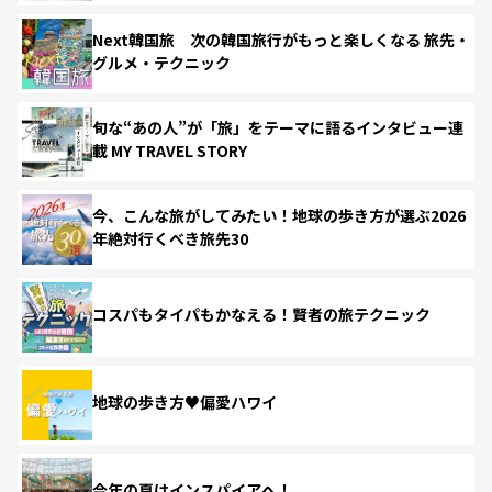
Next韓国旅 次の韓国旅行がもっと楽しくなる 旅先・
グルメ・テクニック
旬な“あの人”が「旅」をテーマに語るインタビュー連
載 MY TRAVEL STORY
今、こんな旅がしてみたい！地球の歩き方が選ぶ2026
年絶対行くべき旅先30
コスパもタイパもかなえる！賢者の旅テクニック
地球の歩き方♥偏愛ハワイ
今年の夏はインスパイアへ！