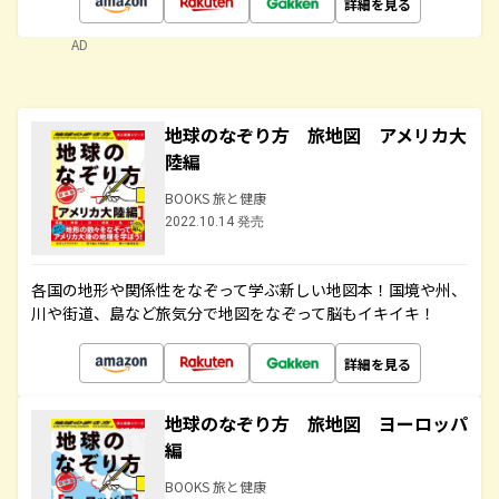
詳細を見る
AD
地球のなぞり方 旅地図 アメリカ大
陸編
BOOKS 旅と健康
2022.10.14 発売
各国の地形や関係性をなぞって学ぶ新しい地図本！国境や州、
川や街道、島など旅気分で地図をなぞって脳もイキイキ！
詳細を見る
地球のなぞり方 旅地図 ヨーロッパ
編
BOOKS 旅と健康