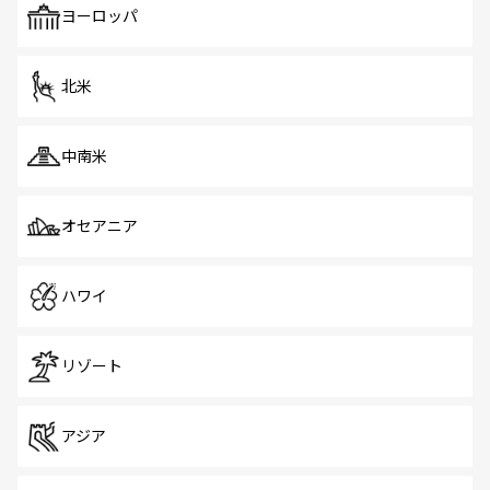
で、ホーカーズは地元の風情を楽しめる外せないスポット
ヨーロッパ
だ。訪れる人を飽きさせないシンガポールで、多様な魅力
を体感しよう。 なお、新着のシンガポール情報は
コンテン
ツ一覧
を参照してほしい。
北米
中南米
オセアニア
ハワイ
リゾート
アジア