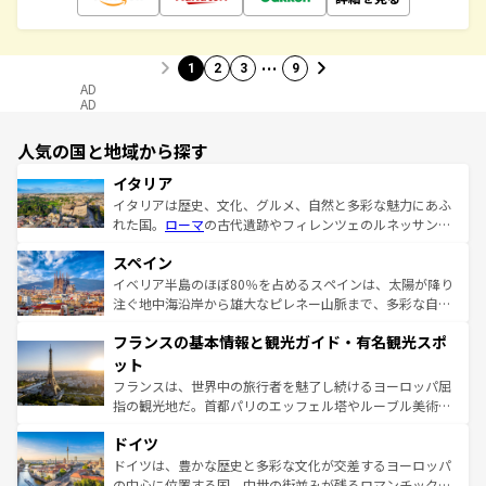
…
1
2
3
9
AD
AD
人気の国と地域から探す
イタリア
イタリアは歴史、文化、グルメ、自然と多彩な魅力にあふ
れた国。
ローマ
の古代遺跡やフィレンツェのルネッサンス
美術、ヴェネツィアの運河など、歴史あるスポットはもち
スペイン
ろん、トスカーナの美しい田園風景やアマルフィ海岸の絶
景など、自然景観も見逃せない。観光の合間には、本場の
イベリア半島のほぼ80％を占めるスペインは、太陽が降り
ピザやパスタなど、絶品のイタリア料理を堪能することも
注ぐ地中海沿岸から雄大なピレネー山脈まで、多彩な自然
できる。朝目覚めてから夜眠るまで、すべての瞬間を楽し
と文化が詰まったヨーロッパ屈指の旅行先だ。多様な地域
フランスの基本情報と観光ガイド・有名観光スポ
ませてくれるイタリアで、忘れられない旅をしてみよう！
文化が根付くこの国では、情熱的なフラメンコ、熱気あふ
なお、新着のイタリア情報は
コンテンツ一覧
を参照してほ
れる闘牛、そして美味しいタパスが生活の一部となってい
ット
しい。
る。首都マドリードの洗練された雰囲気や、バルセロナの
フランスは、世界中の旅行者を魅了し続けるヨーロッパ屈
アートに溢れた街角から、地方では古代ローマ遺跡や中世
指の観光地だ。首都パリのエッフェル塔やルーブル美術館
の城塞都市、穏やかなビーチリゾートまで多彩な表情を見
といった象徴的なスポットから、田舎町の古風な美しさま
せる。地方によって風土や気候が異なるスペインはその個
ドイツ
で、幅広い魅力が詰まっている。華麗な宮殿、歴史的な大
性で訪れる人を魅了する。 なお、新着のスペイン情報は
コ
聖堂、美しいビーチ、そして豊かな自然が、訪れる者を心
ドイツは、豊かな歴史と多彩な文化が交差するヨーロッパ
ンテンツ一覧
を参照してほしい。
から魅了する。また、フランスは美食の国としても知ら
の中心に位置する国。中世の街並みが残るロマンチック街