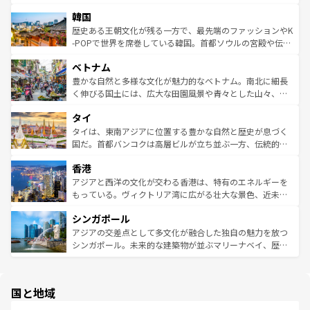
っている。訪れるたびに新しい発見と感動が待っているハ
ービーフなどの食文化も豊かで、美味しいものであふれて
北やノスタルジックな町並みが人気な九份（ジォウフェ
ワイを、存分に味わってほしい。 なお、新着のハワイ情報
韓国
いる。アクティビティも充実しており、サーフィンやダイ
ン）、静ひつな山岳地帯である台湾東部など、都市の喧騒
は
コンテンツ一覧
を参照してほしい。
ビング、ハイキングなど、アウトドア好きにはたまらな
と山間の静けさが共存しており、訪れる人に新しい発見と
歴史ある王朝文化が残る一方で、最先端のファッションやK
い。オーストラリアの多彩な魅力を存分に味わいつくそ
驚きをもたらしてくれる。また、奥深い台湾の食文化も魅
-POPで世界を席巻している韓国。首都ソウルの宮殿や伝統
う。 なお、新着のオーストラリア情報は
コンテンツ一覧
を
力で、夜市などの屋台グルメから高級料理、ヘルシーで美
家屋が並ぶエリアでは韓国の歴史と文化に浸ることがで
参照してほしい。
ベトナム
容にもいいと評判のスイーツなど、バラエティ豊かな料理
き、地方に足を延ばせば四季折々の自然美を楽しむことが
が味わえる。 なお、新着の台湾情報は
コンテンツ一覧
を参
できる。そして、キムチや焼肉、絶品のストリートフード
豊かな自然と多様な文化が魅力的なベトナム。南北に細長
照してほしい。
まで、さまざまな韓国料理が待っている。夜には、韓国な
く伸びる国土には、広大な田園風景や青々とした山々、世
らではのナイトライフも堪能できる。あたたかいホスピタ
界遺産に登録された壮大な自然景観が点在し、都市部では
タイ
リティに包まれながら、韓国の多彩な魅力を心ゆくまで味
急速な発展と共に伝統が息づく。ハノイの古い町並みやホ
わってみてほしい。 なお、新着の韓国情報は
コンテンツ一
ーチミン市のフランス統治時代の建物も、独特の雰囲気を
タイは、東南アジアに位置する豊かな自然と歴史が息づく
覧
を参照してほしい。
醸し出している。また、バラエティの豊かさとおいしさで
国だ。首都バンコクは高層ビルが立ち並ぶ一方、伝統的な
世界中の食通を魅了してやまないベトナム料理も魅力のひ
寺院や市場がいたるところに点在し、古きよき文化と現代
香港
とつ。フォーやバインミー、ベトナムコーヒーなどは、ぜ
の活気が交差している。北部ではチェンマイなどの山岳地
ひ現地で味わいたい。どの地域を訪れてもあたたかい人々
帯で自然と触れ合い、南部ではプーケットやクラビの美し
アジアと西洋の文化が交わる香港は、特有のエネルギーを
が旅行者を迎えてくれるので、きっと忘れられない旅にな
いビーチでリゾート気分を楽しむことができる。タイ料理
もっている。ヴィクトリア湾に広がる壮大な景色、近未来
るはずだ。 なお、新着のベトナム情報は
コンテンツ一覧
を
は世界的に有名で、屋台から高級レストランまで味覚を刺
的なアートスポット、そして歴史と現代が融合した町並
参照してほしい。
シンガポール
激する。気候は一年中温暖で、どの季節にも異なる楽しみ
み、どこを訪れても感動するはず。観光スポットが密集し
が待っている。親しみやすいタイの人々、仏教を中心とし
ており、効率よく見どころを回れるのも魅力。息をのむよ
アジアの交差点として多文化が融合した独自の魅力を放つ
た文化、そして多様な観光資源が、訪れる旅人を魅了し続
うな絶景から文化的な体験まで、香港を存分に楽しみ尽く
シンガポール。未来的な建築物が並ぶマリーナベイ、歴史
ける。 なお、新着のタイ情報は
コンテンツ一覧
を参照して
そう。 なお、新着の香港情報は
コンテンツ一覧
を参照して
と伝統を感じられるエスニックタウン、多数の緑豊かな公
ほしい。
ほしい。
園や自然保護区など、自然が調和した近代的な景観と文化
の多様性あふれるカラフルな町は、どこを歩いても新しい
国と地域
発見がある。さらに、治安のよさや充実した公共交通機関
も、旅行者にとっては魅力的なポイント。グルメも豊富