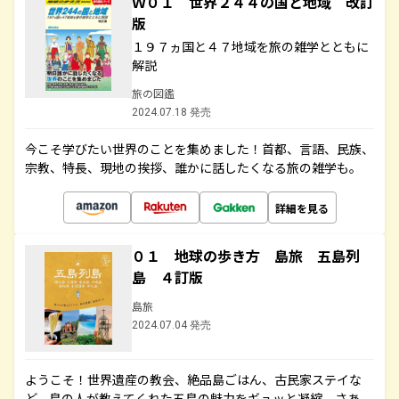
Ｗ０１ 世界２４４の国と地域 改訂
版
１９７ヵ国と４７地域を旅の雑学とともに
解説
旅の図鑑
2024.07.18 発売
今こそ学びたい世界のことを集めました！首都、言語、民族、
宗教、特長、現地の挨拶、誰かに話したくなる旅の雑学も。
詳細を見る
０１ 地球の歩き方 島旅 五島列
島 ４訂版
島旅
2024.07.04 発売
ようこそ！世界遺産の教会、絶品島ごはん、古民家ステイな
ど、島の人が教えてくれた五島の魅力をギュッと凝縮。さあ、