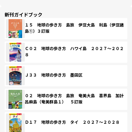
新刊ガイドブック
１５ 地球の歩き方 島旅 伊豆大島 利島（伊豆諸
島①）３訂版
Ｃ０２ 地球の歩き方 ハワイ島 ２０２７～２０２
８
Ｊ３３ 地球の歩き方 墨田区
０２ 地球の歩き方 島旅 奄美大島 喜界島 加計
呂麻島（奄美群島１） ５訂版
Ｄ１７ 地球の歩き方 タイ ２０２７～２０２８