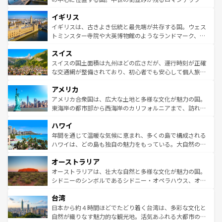
れ、フランス料理はユネスコ無形文化遺産にも登録されて
道から、未来を先取りするようなモダンな都市まで多様な
イギリス
いる。シャンパンの発祥地であるランス、プロヴァンスの
顔を持つこの国は、どこを歩いても飽きることがない。ベ
香り高いラベンダー畑など、多彩な楽しみ方が可能だ。さ
ルリンの文化的活気、バイエルン州のアルプスの絶景、そ
イギリスは、古きよき伝統と最先端が共存する国。ウェス
らに、パリ以外の地域にも魅力が溢れており、どの街角に
してライン川沿いのワイン畑といった風景は必見。ビール
トミンスター寺院や大英博物館のようなランドマーク、歴
も豊かな歴史と文化が息づいている。パリ以外の個性あふ
とソーセージを味わいながら地元の人と過ごす楽しい時間
史ある大学都市、美しい丘陵地帯や牧歌的な風景など、エ
れる地方に足を運ぶとそれぞれで全く異なる文化を体験で
スイス
は、お酒好きな人にはぜひ体験してほしい。 なお、新着の
リアごとに異なる魅力がある。また、優雅なアフタヌーン
きるだろう。 なお、新着のフランス情報は
コンテンツ一覧
ドイツ情報は
コンテンツ一覧
を参照してほしい。
ティー、ビール好きにはたまらない英国パブ、サッカー観
スイスの国土面積は九州ほどの広さだが、運行時刻が正確
を参照してほしい。
戦など、本場だからこそできる体験も豊富。イギリスを旅
な交通網が整備されており、初心者でも安心して個人旅行
して楽しみつくそう。 なお、新着のイギリス情報は
コンテ
を楽しめる。日本同様に時刻表どおりの旅が可能だ。中世
アメリカ
ンツ一覧
を参照してほしい。
の建物がそのまま残る町や、スイスならではのユニークな
博物館もあり、アルプス観光だけでなく町歩きも満喫する
アメリカ合衆国は、広大な土地と多様な文化が魅力の国。
ことができる。国民の所得が高いため物価も高いが、旅行
東海岸の都市部から西海岸のカリフォルニアまで、訪れる
者向けの交通パス提供のサービスもあり、うまく活用すれ
場所ごとに異なる風景と体験が待っている。ニューヨーク
ハワイ
ば市内交通費無料で観光を楽しむこともできる。 なお、新
のような巨大都市は、観光、ショッピング、エンターテイ
着のスイス情報は
コンテンツ一覧
を参照してほしい。
ンメントが詰まった刺激的なスポットだ。一方、アメリカ
年間を通じて温暖な気候に恵まれ、多くの島で構成される
西部には大自然が広がり、グランドキャニオンやイエロー
ハワイは、どの島も独自の魅力をもっている。大自然の神
ストーン国立公園といった絶景が堪能できる。さらに、南
秘を感じたいなら、火山が生み出した壮大な景観を誇るハ
オーストラリア
部のニューオーリンズでは、音楽と美食が融合した独特の
ワイ島は見逃せない。また、定番の観光地といえばオアフ
文化が魅力。旅行者はアメリカの各地域で異なる魅力を楽
島だが、静かな自然を求めるならマウイ島やカウアイ島が
オーストラリアは、壮大な自然と多様な文化が魅力の国。
しみながら、その多様性と豊かな歴史を感じることができ
おすすめ。エメラルドグリーンに輝く海をはじめ、豊かな
シドニーのシンボルであるシドニー・オペラハウス、オー
るだろう。車でのロードトリップや列車の旅も、アメリカ
文化や歴史が息づいている。「アロハスピリット」と呼ば
ストラリア東海岸北部に広がる大サンゴ礁地帯グレートバ
ならではの贅沢な旅のスタイルだ。 なお、新着のアメリカ
台湾
れるおもてなしの心で訪れる人々を迎えてくれるハワイの
リアリーフや大陸中央部にそびえるウルル（エアーズロッ
情報は
コンテンツ一覧
を参照してほしい。
人々、おいしいローカルフードやハワイアンミュージッ
ク）、タスマニアの美しい原生林やケアンズの熱帯雨林な
日本から約４時間ほどでたどり着く台湾は、多彩な文化と
ク、伝統的なフラダンスなど、すべてがハワイの魅力を彩
ど、見どころがたくさん。また、カフェやワイン、オージ
自然が織りなす魅力的な観光地。活気あふれる大都市の台