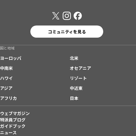
コミュニティを見る
国と地域
ヨーロッパ
北米
中南米
オセアニア
ハワイ
リゾート
アジア
中近東
アフリカ
日本
ウェブマガジン
特派員ブログ
ガイドブック
ニュース