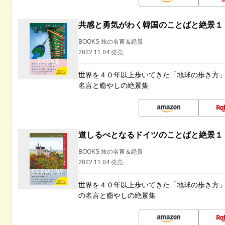
共感と勇気がわく韓国のことばと絶景１
BOOKS 旅の名言＆絶景
2022.11.04 発売
世界を４０年以上歩いてきた「地球の歩き方
名言と癒やしの絶景集
道しるべとなるドイツのことばと絶景１
BOOKS 旅の名言＆絶景
2022.11.04 発売
世界を４０年以上歩いてきた「地球の歩き方
の名言と癒やしの絶景集