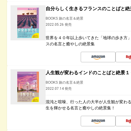
自分らしく生きるフランスのことばと絶
BOOKS 旅の名言＆絶景
2022.05.26 発売
世界を４０年以上歩いてきた「地球の歩き方
スの名言と癒やしの絶景集
人生観が変わるインドのことばと絶景１
BOOKS 旅の名言＆絶景
2022.07.14 発売
混沌と喧噪、行った人の大半が人生観が変わ
生を輝かせる名言と癒やしの絶景集！