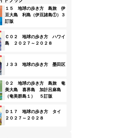
イドブック
１５ 地球の歩き方 島旅 伊
豆大島 利島（伊豆諸島①）３
訂版
Ｃ０２ 地球の歩き方 ハワイ
島 ２０２７～２０２８
Ｊ３３ 地球の歩き方 墨田区
０２ 地球の歩き方 島旅 奄
美大島 喜界島 加計呂麻島
（奄美群島１） ５訂版
Ｄ１７ 地球の歩き方 タイ
２０２７～２０２８