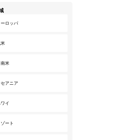
域
ヨーロッパ
北米
中南米
オセアニア
ハワイ
リゾート