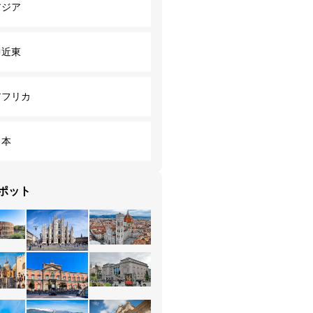
アジア
中近東
アフリカ
日本
ポット