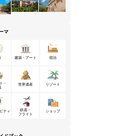
ーマ
食
建築・アート
宿泊
ト・
世界遺産
リゾート
戦
鉄道・
ビティ
ショップ
フライト