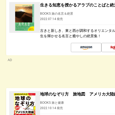
生きる知恵を授かるアラブのことばと絶
BOOKS 旅の名言＆絶景
2022.07.14 発売
古きと新しき、東と西が調和するオリエンタ
生を輝かせる名言と癒やしの絶景集！
AD
地球のなぞり方 旅地図 アメリカ大陸
BOOKS 旅と健康
2022.10.14 発売