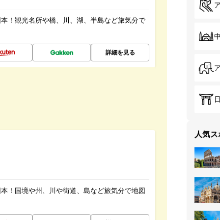
図本！観光名所や橋、川、湖、半島など旅気分で
詳細を見る
人気ス
図本！国境や州、川や街道、島など旅気分で地図