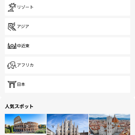
リゾート
アジア
中近東
アフリカ
日本
人気スポット