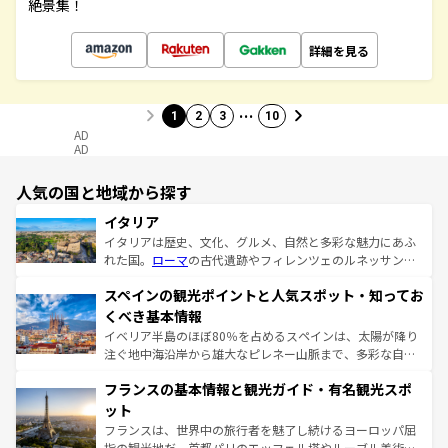
絶景集！
詳細を見る
…
1
2
3
10
AD
AD
人気の国と地域から探す
イタリア
イタリアは歴史、文化、グルメ、自然と多彩な魅力にあふ
れた国。
ローマ
の古代遺跡やフィレンツェのルネッサンス
美術、ヴェネツィアの運河など、歴史あるスポットはもち
スペインの観光ポイントと人気スポット・知ってお
ろん、トスカーナの美しい田園風景やアマルフィ海岸の絶
景など、自然景観も見逃せない。観光の合間には、本場の
くべき基本情報
ピザやパスタなど、絶品のイタリア料理を堪能することも
イベリア半島のほぼ80％を占めるスペインは、太陽が降り
できる。朝目覚めてから夜眠るまで、すべての瞬間を楽し
注ぐ地中海沿岸から雄大なピレネー山脈まで、多彩な自然
ませてくれるイタリアで、忘れられない旅をしてみよう！
と文化が詰まったヨーロッパ屈指の旅行先だ。多様な地域
なお、新着のイタリア情報は
コンテンツ一覧
を参照してほ
フランスの基本情報と観光ガイド・有名観光スポ
文化が根付くこの国では、情熱的なフラメンコ、熱気あふ
しい。
れる闘牛、そして美味しいタパスが生活の一部となってい
ット
る。首都マドリードの洗練された雰囲気や、バルセロナの
フランスは、世界中の旅行者を魅了し続けるヨーロッパ屈
アートに溢れた街角から、地方では古代ローマ遺跡や中世
指の観光地だ。首都パリのエッフェル塔やルーブル美術館