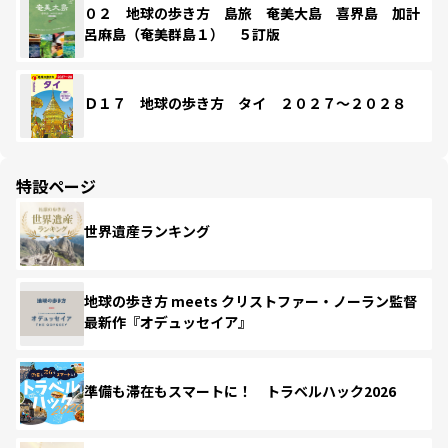
０２ 地球の歩き方 島旅 奄美大島 喜界島 加計
呂麻島（奄美群島１） ５訂版
Ｄ１７ 地球の歩き方 タイ ２０２７～２０２８
特設ページ
世界遺産ランキング
地球の歩き方 meets クリストファー・ノーラン監督
最新作『オデュッセイア』
準備も滞在もスマートに！ トラベルハック2026