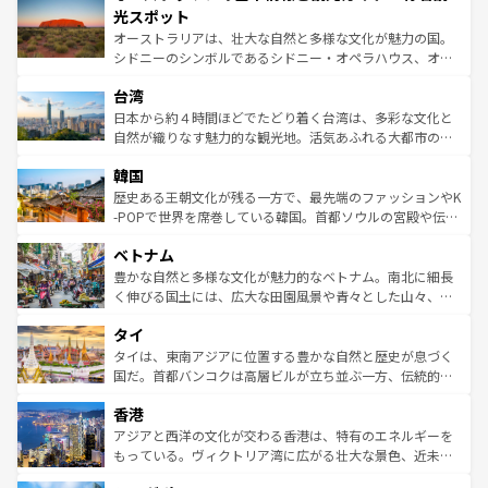
文化が魅力。旅行者はアメリカの各地域で異なる魅力を楽
島だが、静かな自然を求めるならマウイ島やカウアイ島が
光スポット
しみながら、その多様性と豊かな歴史を感じることができ
おすすめ。エメラルドグリーンに輝く海をはじめ、豊かな
オーストラリアは、壮大な自然と多様な文化が魅力の国。
るだろう。車でのロードトリップや列車の旅も、アメリカ
文化や歴史が息づいている。「アロハスピリット」と呼ば
シドニーのシンボルであるシドニー・オペラハウス、オー
ならではの贅沢な旅のスタイルだ。 なお、新着のアメリカ
れるおもてなしの心で訪れる人々を迎えてくれるハワイの
ストラリア東海岸北部に広がる大サンゴ礁地帯グレートバ
情報は
コンテンツ一覧
を参照してほしい。
人々、おいしいローカルフードやハワイアンミュージッ
台湾
リアリーフや大陸中央部にそびえるウルル（エアーズロッ
ク、伝統的なフラダンスなど、すべてがハワイの魅力を彩
ク）、タスマニアの美しい原生林やケアンズの熱帯雨林な
日本から約４時間ほどでたどり着く台湾は、多彩な文化と
っている。訪れるたびに新しい発見と感動が待っているハ
ど、見どころがたくさん。また、カフェやワイン、オージ
自然が織りなす魅力的な観光地。活気あふれる大都市の台
ワイを、存分に味わってほしい。 なお、新着のハワイ情報
ービーフなどの食文化も豊かで、美味しいものであふれて
北やノスタルジックな町並みが人気な九份（ジォウフェ
は
コンテンツ一覧
を参照してほしい。
韓国
いる。アクティビティも充実しており、サーフィンやダイ
ン）、静ひつな山岳地帯である台湾東部など、都市の喧騒
ビング、ハイキングなど、アウトドア好きにはたまらな
と山間の静けさが共存しており、訪れる人に新しい発見と
歴史ある王朝文化が残る一方で、最先端のファッションやK
い。オーストラリアの多彩な魅力を存分に味わいつくそ
驚きをもたらしてくれる。また、奥深い台湾の食文化も魅
-POPで世界を席巻している韓国。首都ソウルの宮殿や伝統
う。 なお、新着のオーストラリア情報は
コンテンツ一覧
を
力で、夜市などの屋台グルメから高級料理、ヘルシーで美
家屋が並ぶエリアでは韓国の歴史と文化に浸ることがで
参照してほしい。
ベトナム
容にもいいと評判のスイーツなど、バラエティ豊かな料理
き、地方に足を延ばせば四季折々の自然美を楽しむことが
が味わえる。 なお、新着の台湾情報は
コンテンツ一覧
を参
できる。そして、キムチや焼肉、絶品のストリートフード
豊かな自然と多様な文化が魅力的なベトナム。南北に細長
照してほしい。
まで、さまざまな韓国料理が待っている。夜には、韓国な
く伸びる国土には、広大な田園風景や青々とした山々、世
らではのナイトライフも堪能できる。あたたかいホスピタ
界遺産に登録された壮大な自然景観が点在し、都市部では
タイ
リティに包まれながら、韓国の多彩な魅力を心ゆくまで味
急速な発展と共に伝統が息づく。ハノイの古い町並みやホ
わってみてほしい。 なお、新着の韓国情報は
コンテンツ一
ーチミン市のフランス統治時代の建物も、独特の雰囲気を
タイは、東南アジアに位置する豊かな自然と歴史が息づく
覧
を参照してほしい。
醸し出している。また、バラエティの豊かさとおいしさで
国だ。首都バンコクは高層ビルが立ち並ぶ一方、伝統的な
世界中の食通を魅了してやまないベトナム料理も魅力のひ
寺院や市場がいたるところに点在し、古きよき文化と現代
香港
とつ。フォーやバインミー、ベトナムコーヒーなどは、ぜ
の活気が交差している。北部ではチェンマイなどの山岳地
ひ現地で味わいたい。どの地域を訪れてもあたたかい人々
帯で自然と触れ合い、南部ではプーケットやクラビの美し
アジアと西洋の文化が交わる香港は、特有のエネルギーを
が旅行者を迎えてくれるので、きっと忘れられない旅にな
いビーチでリゾート気分を楽しむことができる。タイ料理
もっている。ヴィクトリア湾に広がる壮大な景色、近未来
るはずだ。 なお、新着のベトナム情報は
コンテンツ一覧
を
は世界的に有名で、屋台から高級レストランまで味覚を刺
的なアートスポット、そして歴史と現代が融合した町並