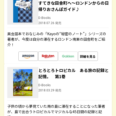
すてきな田舎町へ～ロンドンからの日
帰りおさんぽガイド♪
D-Books
2018.07.26 発売
英会話本でおなじみの「Kayoの“秘密のノート”」シリーズの
著者が、今度は自分の滞在するロンドン南東の田舎町をご紹
介！
詳細を見る
とろとろトロピカル ある旅の記録と
記憶。 第1巻
D-Books
2018.03.29 発売
子供の頃から夢見ていた南の島に滞在することになった筆者
が、島で出合うトロピカルでマジカルな45日間の記録と記