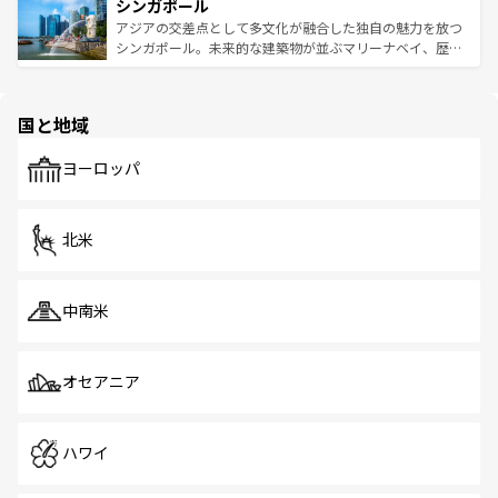
参照してほしい。
シンガポール
激する。気候は一年中温暖で、どの季節にも異なる楽しみ
み、どこを訪れても感動するはず。観光スポットが密集し
が待っている。親しみやすいタイの人々、仏教を中心とし
ており、効率よく見どころを回れるのも魅力。息をのむよ
アジアの交差点として多文化が融合した独自の魅力を放つ
た文化、そして多様な観光資源が、訪れる旅人を魅了し続
うな絶景から文化的な体験まで、香港を存分に楽しみ尽く
シンガポール。未来的な建築物が並ぶマリーナベイ、歴史
ける。 なお、新着のタイ情報は
コンテンツ一覧
を参照して
そう。 なお、新着の香港情報は
コンテンツ一覧
を参照して
と伝統を感じられるエスニックタウン、多数の緑豊かな公
ほしい。
ほしい。
園や自然保護区など、自然が調和した近代的な景観と文化
の多様性あふれるカラフルな町は、どこを歩いても新しい
国と地域
発見がある。さらに、治安のよさや充実した公共交通機関
も、旅行者にとっては魅力的なポイント。グルメも豊富
で、ホーカーズは地元の風情を楽しめる外せないスポット
ヨーロッパ
だ。訪れる人を飽きさせないシンガポールで、多様な魅力
を体感しよう。 なお、新着のシンガポール情報は
コンテン
ツ一覧
を参照してほしい。
北米
中南米
オセアニア
ハワイ