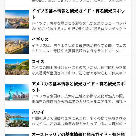
の城塞都市、穏やかなビーチリゾートまで多彩な表情を見
といった象徴的なスポットから、田舎町の古風な美しさま
せる。地方によって風土や気候が異なるスペインはその個
ドイツの基本情報と観光ガイド・有名観光スポッ
で、幅広い魅力が詰まっている。華麗な宮殿、歴史的な大
性で訪れる人を魅了する。 なお、新着のスペイン情報は
コ
聖堂、美しいビーチ、そして豊かな自然が、訪れる者を心
ト
ンテンツ一覧
を参照してほしい。
から魅了する。また、フランスは美食の国としても知ら
ドイツは、豊かな歴史と多彩な文化が交差するヨーロッパ
れ、フランス料理はユネスコ無形文化遺産にも登録されて
の中心に位置する国。中世の街並みが残るロマンチック街
いる。シャンパンの発祥地であるランス、プロヴァンスの
道から、未来を先取りするようなモダンな都市まで多様な
香り高いラベンダー畑など、多彩な楽しみ方が可能だ。さ
イギリス
顔を持つこの国は、どこを歩いても飽きることがない。ベ
らに、パリ以外の地域にも魅力が溢れており、どの街角に
ルリンの文化的活気、バイエルン州のアルプスの絶景、そ
イギリスは、古きよき伝統と最先端が共存する国。ウェス
も豊かな歴史と文化が息づいている。パリ以外の個性あふ
してライン川沿いのワイン畑といった風景は必見。ビール
トミンスター寺院や大英博物館のようなランドマーク、歴
れる地方に足を運ぶとそれぞれで全く異なる文化を体験で
とソーセージを味わいながら地元の人と過ごす楽しい時間
史ある大学都市、美しい丘陵地帯や牧歌的な風景など、エ
きるだろう。 なお、新着のフランス情報は
コンテンツ一覧
スイス
は、お酒好きな人にはぜひ体験してほしい。 なお、新着の
リアごとに異なる魅力がある。また、優雅なアフタヌーン
を参照してほしい。
ドイツ情報は
コンテンツ一覧
を参照してほしい。
ティー、ビール好きにはたまらない英国パブ、サッカー観
スイスの国土面積は九州ほどの広さだが、運行時刻が正確
戦など、本場だからこそできる体験も豊富。イギリスを旅
な交通網が整備されており、初心者でも安心して個人旅行
して楽しみつくそう。 なお、新着のイギリス情報は
コンテ
を楽しめる。日本同様に時刻表どおりの旅が可能だ。中世
アメリカの基本情報と観光ガイド・有名観光スポ
ンツ一覧
を参照してほしい。
の建物がそのまま残る町や、スイスならではのユニークな
博物館もあり、アルプス観光だけでなく町歩きも満喫する
ット
ことができる。国民の所得が高いため物価も高いが、旅行
アメリカ合衆国は、広大な土地と多様な文化が魅力の国。
者向けの交通パス提供のサービスもあり、うまく活用すれ
東海岸の都市部から西海岸のカリフォルニアまで、訪れる
ば市内交通費無料で観光を楽しむこともできる。 なお、新
場所ごとに異なる風景と体験が待っている。ニューヨーク
着のスイス情報は
コンテンツ一覧
を参照してほしい。
ハワイ
のような巨大都市は、観光、ショッピング、エンターテイ
ンメントが詰まった刺激的なスポットだ。一方、アメリカ
年間を通じて温暖な気候に恵まれ、多くの島で構成される
西部には大自然が広がり、グランドキャニオンやイエロー
ハワイは、どの島も独自の魅力をもっている。大自然の神
ストーン国立公園といった絶景が堪能できる。さらに、南
秘を感じたいなら、火山が生み出した壮大な景観を誇るハ
オーストラリアの基本情報と観光ガイド・有名観
部のニューオーリンズでは、音楽と美食が融合した独特の
ワイ島は見逃せない。また、定番の観光地といえばオアフ