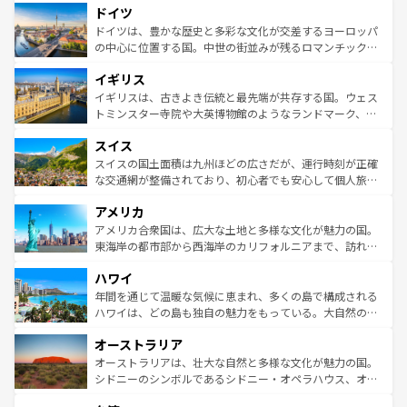
せる。地方によって風土や気候が異なるスペインはその個
ドイツ
で、幅広い魅力が詰まっている。華麗な宮殿、歴史的な大
性で訪れる人を魅了する。 なお、新着のスペイン情報は
コ
聖堂、美しいビーチ、そして豊かな自然が、訪れる者を心
ドイツは、豊かな歴史と多彩な文化が交差するヨーロッパ
ンテンツ一覧
を参照してほしい。
から魅了する。また、フランスは美食の国としても知ら
の中心に位置する国。中世の街並みが残るロマンチック街
れ、フランス料理はユネスコ無形文化遺産にも登録されて
道から、未来を先取りするようなモダンな都市まで多様な
イギリス
いる。シャンパンの発祥地であるランス、プロヴァンスの
顔を持つこの国は、どこを歩いても飽きることがない。ベ
香り高いラベンダー畑など、多彩な楽しみ方が可能だ。さ
ルリンの文化的活気、バイエルン州のアルプスの絶景、そ
イギリスは、古きよき伝統と最先端が共存する国。ウェス
らに、パリ以外の地域にも魅力が溢れており、どの街角に
してライン川沿いのワイン畑といった風景は必見。ビール
トミンスター寺院や大英博物館のようなランドマーク、歴
も豊かな歴史と文化が息づいている。パリ以外の個性あふ
とソーセージを味わいながら地元の人と過ごす楽しい時間
史ある大学都市、美しい丘陵地帯や牧歌的な風景など、エ
れる地方に足を運ぶとそれぞれで全く異なる文化を体験で
スイス
は、お酒好きな人にはぜひ体験してほしい。 なお、新着の
リアごとに異なる魅力がある。また、優雅なアフタヌーン
きるだろう。 なお、新着のフランス情報は
コンテンツ一覧
ドイツ情報は
コンテンツ一覧
を参照してほしい。
ティー、ビール好きにはたまらない英国パブ、サッカー観
スイスの国土面積は九州ほどの広さだが、運行時刻が正確
を参照してほしい。
戦など、本場だからこそできる体験も豊富。イギリスを旅
な交通網が整備されており、初心者でも安心して個人旅行
して楽しみつくそう。 なお、新着のイギリス情報は
コンテ
を楽しめる。日本同様に時刻表どおりの旅が可能だ。中世
アメリカ
ンツ一覧
を参照してほしい。
の建物がそのまま残る町や、スイスならではのユニークな
博物館もあり、アルプス観光だけでなく町歩きも満喫する
アメリカ合衆国は、広大な土地と多様な文化が魅力の国。
ことができる。国民の所得が高いため物価も高いが、旅行
東海岸の都市部から西海岸のカリフォルニアまで、訪れる
者向けの交通パス提供のサービスもあり、うまく活用すれ
場所ごとに異なる風景と体験が待っている。ニューヨーク
ハワイ
ば市内交通費無料で観光を楽しむこともできる。 なお、新
のような巨大都市は、観光、ショッピング、エンターテイ
着のスイス情報は
コンテンツ一覧
を参照してほしい。
ンメントが詰まった刺激的なスポットだ。一方、アメリカ
年間を通じて温暖な気候に恵まれ、多くの島で構成される
西部には大自然が広がり、グランドキャニオンやイエロー
ハワイは、どの島も独自の魅力をもっている。大自然の神
ストーン国立公園といった絶景が堪能できる。さらに、南
秘を感じたいなら、火山が生み出した壮大な景観を誇るハ
オーストラリア
部のニューオーリンズでは、音楽と美食が融合した独特の
ワイ島は見逃せない。また、定番の観光地といえばオアフ
文化が魅力。旅行者はアメリカの各地域で異なる魅力を楽
島だが、静かな自然を求めるならマウイ島やカウアイ島が
オーストラリアは、壮大な自然と多様な文化が魅力の国。
しみながら、その多様性と豊かな歴史を感じることができ
おすすめ。エメラルドグリーンに輝く海をはじめ、豊かな
シドニーのシンボルであるシドニー・オペラハウス、オー
るだろう。車でのロードトリップや列車の旅も、アメリカ
文化や歴史が息づいている。「アロハスピリット」と呼ば
ストラリア東海岸北部に広がる大サンゴ礁地帯グレートバ