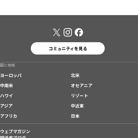
コミュニティを見る
国と地域
ヨーロッパ
北米
中南米
オセアニア
ハワイ
リゾート
アジア
中近東
アフリカ
日本
ウェブマガジン
特派員ブログ