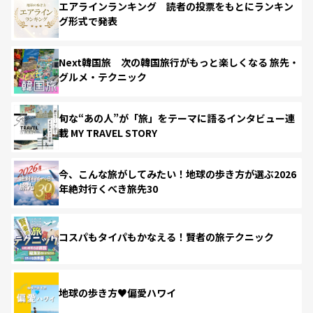
エアラインランキング 読者の投票をもとにランキン
グ形式で発表
Next韓国旅 次の韓国旅行がもっと楽しくなる 旅先・
グルメ・テクニック
旬な“あの人”が「旅」をテーマに語るインタビュー連
載 MY TRAVEL STORY
今、こんな旅がしてみたい！地球の歩き方が選ぶ2026
年絶対行くべき旅先30
コスパもタイパもかなえる！賢者の旅テクニック
地球の歩き方♥偏愛ハワイ