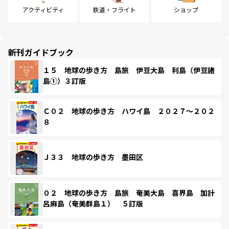
アクティビティ
鉄道・フライト
ショップ
新刊ガイドブック
１５ 地球の歩き方 島旅 伊豆大島 利島（伊豆諸
島①）３訂版
Ｃ０２ 地球の歩き方 ハワイ島 ２０２７～２０２
８
Ｊ３３ 地球の歩き方 墨田区
０２ 地球の歩き方 島旅 奄美大島 喜界島 加計
呂麻島（奄美群島１） ５訂版