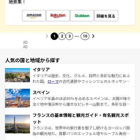
絶景集！
詳細を見る
…
1
2
3
10
AD
AD
人気の国と地域から探す
イタリア
イタリアは歴史、文化、グルメ、自然と多彩な魅力にあふ
れた国。
ローマ
の古代遺跡やフィレンツェのルネッサンス
美術、ヴェネツィアの運河など、歴史あるスポットはもち
スペイン
ろん、トスカーナの美しい田園風景やアマルフィ海岸の絶
景など、自然景観も見逃せない。観光の合間には、本場の
イベリア半島のほぼ80％を占めるスペインは、太陽が降り
ピザやパスタなど、絶品のイタリア料理を堪能することも
注ぐ地中海沿岸から雄大なピレネー山脈まで、多彩な自然
できる。朝目覚めてから夜眠るまで、すべての瞬間を楽し
と文化が詰まったヨーロッパ屈指の旅行先だ。多様な地域
フランスの基本情報と観光ガイド・有名観光スポ
ませてくれるイタリアで、忘れられない旅をしてみよう！
文化が根付くこの国では、情熱的なフラメンコ、熱気あふ
なお、新着のイタリア情報は
コンテンツ一覧
を参照してほ
れる闘牛、そして美味しいタパスが生活の一部となってい
ット
しい。
る。首都マドリードの洗練された雰囲気や、バルセロナの
フランスは、世界中の旅行者を魅了し続けるヨーロッパ屈
アートに溢れた街角から、地方では古代ローマ遺跡や中世
指の観光地だ。首都パリのエッフェル塔やルーブル美術館
の城塞都市、穏やかなビーチリゾートまで多彩な表情を見
といった象徴的なスポットから、田舎町の古風な美しさま