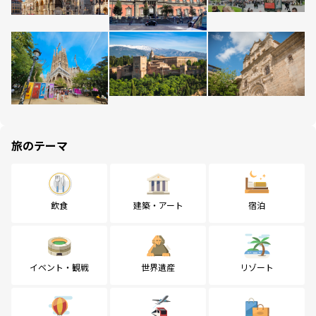
旅のテーマ
飲食
建築・アート
宿泊
イベント・観戦
世界遺産
リゾート