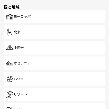
の多様性あふれるカラフルな町は、どこを歩いても新しい
国と地域
発見がある。さらに、治安のよさや充実した公共交通機関
も、旅行者にとっては魅力的なポイント。グルメも豊富
で、ホーカーズは地元の風情を楽しめる外せないスポット
ヨーロッパ
だ。訪れる人を飽きさせないシンガポールで、多様な魅力
を体感しよう。 なお、新着のシンガポール情報は
コンテン
ツ一覧
を参照してほしい。
北米
中南米
オセアニア
ハワイ
リゾート