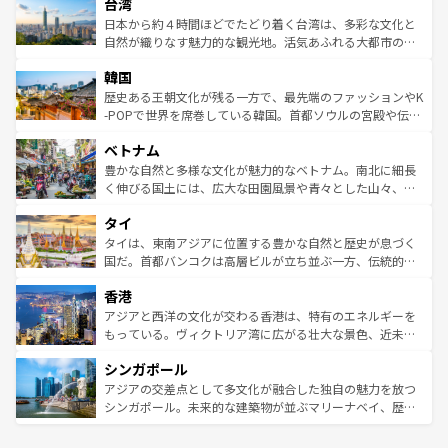
ならではの贅沢な旅のスタイルだ。 なお、新着のアメリカ
台湾
れるおもてなしの心で訪れる人々を迎えてくれるハワイの
リアリーフや大陸中央部にそびえるウルル（エアーズロッ
情報は
コンテンツ一覧
を参照してほしい。
人々、おいしいローカルフードやハワイアンミュージッ
ク）、タスマニアの美しい原生林やケアンズの熱帯雨林な
日本から約４時間ほどでたどり着く台湾は、多彩な文化と
ク、伝統的なフラダンスなど、すべてがハワイの魅力を彩
ど、見どころがたくさん。また、カフェやワイン、オージ
自然が織りなす魅力的な観光地。活気あふれる大都市の台
っている。訪れるたびに新しい発見と感動が待っているハ
ービーフなどの食文化も豊かで、美味しいものであふれて
北やノスタルジックな町並みが人気な九份（ジォウフェ
ワイを、存分に味わってほしい。 なお、新着のハワイ情報
韓国
いる。アクティビティも充実しており、サーフィンやダイ
ン）、静ひつな山岳地帯である台湾東部など、都市の喧騒
は
コンテンツ一覧
を参照してほしい。
ビング、ハイキングなど、アウトドア好きにはたまらな
と山間の静けさが共存しており、訪れる人に新しい発見と
歴史ある王朝文化が残る一方で、最先端のファッションやK
い。オーストラリアの多彩な魅力を存分に味わいつくそ
驚きをもたらしてくれる。また、奥深い台湾の食文化も魅
-POPで世界を席巻している韓国。首都ソウルの宮殿や伝統
う。 なお、新着のオーストラリア情報は
コンテンツ一覧
を
力で、夜市などの屋台グルメから高級料理、ヘルシーで美
家屋が並ぶエリアでは韓国の歴史と文化に浸ることがで
参照してほしい。
ベトナム
容にもいいと評判のスイーツなど、バラエティ豊かな料理
き、地方に足を延ばせば四季折々の自然美を楽しむことが
が味わえる。 なお、新着の台湾情報は
コンテンツ一覧
を参
できる。そして、キムチや焼肉、絶品のストリートフード
豊かな自然と多様な文化が魅力的なベトナム。南北に細長
照してほしい。
まで、さまざまな韓国料理が待っている。夜には、韓国な
く伸びる国土には、広大な田園風景や青々とした山々、世
らではのナイトライフも堪能できる。あたたかいホスピタ
界遺産に登録された壮大な自然景観が点在し、都市部では
タイ
リティに包まれながら、韓国の多彩な魅力を心ゆくまで味
急速な発展と共に伝統が息づく。ハノイの古い町並みやホ
わってみてほしい。 なお、新着の韓国情報は
コンテンツ一
ーチミン市のフランス統治時代の建物も、独特の雰囲気を
タイは、東南アジアに位置する豊かな自然と歴史が息づく
覧
を参照してほしい。
醸し出している。また、バラエティの豊かさとおいしさで
国だ。首都バンコクは高層ビルが立ち並ぶ一方、伝統的な
世界中の食通を魅了してやまないベトナム料理も魅力のひ
寺院や市場がいたるところに点在し、古きよき文化と現代
香港
とつ。フォーやバインミー、ベトナムコーヒーなどは、ぜ
の活気が交差している。北部ではチェンマイなどの山岳地
ひ現地で味わいたい。どの地域を訪れてもあたたかい人々
帯で自然と触れ合い、南部ではプーケットやクラビの美し
アジアと西洋の文化が交わる香港は、特有のエネルギーを
が旅行者を迎えてくれるので、きっと忘れられない旅にな
いビーチでリゾート気分を楽しむことができる。タイ料理
もっている。ヴィクトリア湾に広がる壮大な景色、近未来
るはずだ。 なお、新着のベトナム情報は
コンテンツ一覧
を
は世界的に有名で、屋台から高級レストランまで味覚を刺
的なアートスポット、そして歴史と現代が融合した町並
参照してほしい。
シンガポール
激する。気候は一年中温暖で、どの季節にも異なる楽しみ
み、どこを訪れても感動するはず。観光スポットが密集し
が待っている。親しみやすいタイの人々、仏教を中心とし
ており、効率よく見どころを回れるのも魅力。息をのむよ
アジアの交差点として多文化が融合した独自の魅力を放つ
た文化、そして多様な観光資源が、訪れる旅人を魅了し続
うな絶景から文化的な体験まで、香港を存分に楽しみ尽く
シンガポール。未来的な建築物が並ぶマリーナベイ、歴史
ける。 なお、新着のタイ情報は
コンテンツ一覧
を参照して
そう。 なお、新着の香港情報は
コンテンツ一覧
を参照して
と伝統を感じられるエスニックタウン、多数の緑豊かな公
ほしい。
ほしい。
園や自然保護区など、自然が調和した近代的な景観と文化