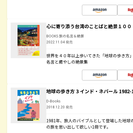
心に寄り添う台湾のことばと絶景１００
BOOKS 旅の名言＆絶景
2022.11.04 発売
世界を４０年以上歩いてきた「地球の歩き方
名言と癒やしの絶景集
地球の歩き方 3 インド・ネパール 1982
D-Books
2018.12.20 発売
1981年、旅人のバイブルとして登場した地
の旅を思い出して欲しい1冊です。