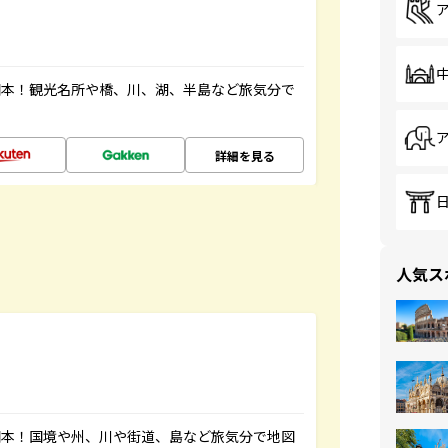
図本！観光名所や橋、川、湖、半島など旅気分で
詳細を見る
人気ス
図本！国境や州、川や街道、島など旅気分で地図