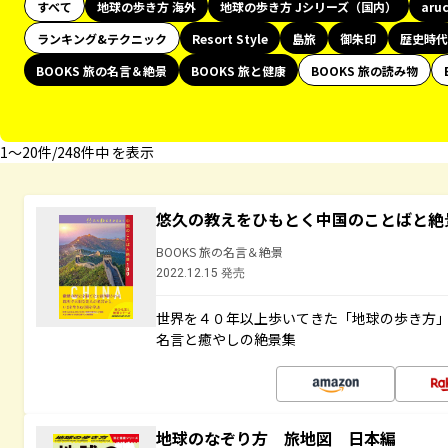
すべて
地球の歩き方 海外
地球の歩き方 Jシリーズ（国内）
aru
ランキング&テクニック
Resort Style
島旅
御朱印
歴史時代
BOOKS 旅の名言＆絶景
BOOKS 旅と健康
BOOKS 旅の読み物
1〜20件/248件中 を表示
悠久の教えをひもとく中国のことばと絶
BOOKS 旅の名言＆絶景
2022.12.15 発売
世界を４０年以上歩いてきた「地球の歩き方
名言と癒やしの絶景集
地球のなぞり方 旅地図 日本編