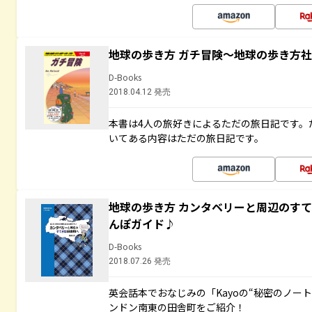
地球の歩き方 ガチ冒険～地球の歩き方
D-Books
2018.04.12 発売
本書は4人の旅好きによるただの旅日記です。
いてある内容はただの旅日記です。
地球の歩き方 カンタベリーと周辺のす
んぽガイド♪
D-Books
2018.07.26 発売
英会話本でおなじみの「Kayoの“秘密のノー
ンドン南東の田舎町をご紹介！