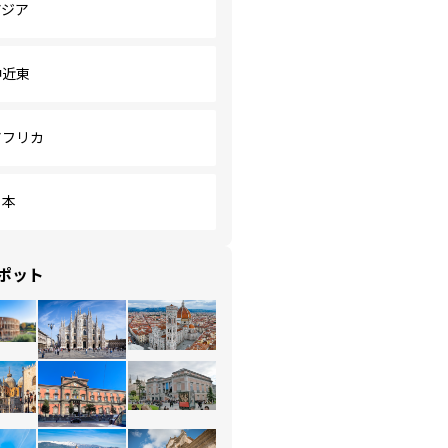
アジア
中近東
アフリカ
日本
ポット