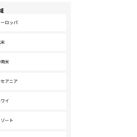
域
ヨーロッパ
北米
中南米
オセアニア
ハワイ
リゾート