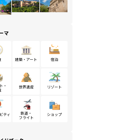
ーマ
食
建築・アート
宿泊
ト・
世界遺産
リゾート
戦
鉄道・
ビティ
ショップ
フライト