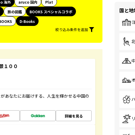
co 海外
aruco 国内
Plat
国と地
旅の図鑑
BOOKS スペシャルコラボ
BOOKS
D-Books
絞り込み条件を追加
景１００
」があなたにお届けする、人生を輝かせる中国の
詳細を見る