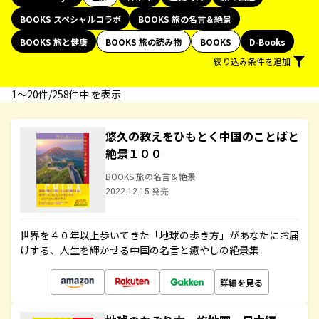
BOOKS スペシャルコラボ
BOOKS 旅の名言＆絶景
BOOKS 旅と健康
BOOKS 旅の読み物
BOOKS
D-Books
絞り込み条件を追加
1〜20件/258件中 を表示
悠久の教えをひもとく中国のことばと
絶景１００
BOOKS 旅の名言＆絶景
2022.12.15 発売
世界を４０年以上歩いてきた「地球の歩き方」があなたにお届
けする、人生を輝かせる中国の名言と癒やしの絶景集
詳細を見る