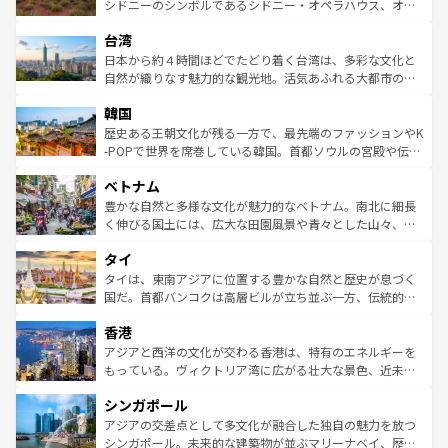
しみながら、その多様性と豊かな歴史を感じることができ
おすすめ。エメラルドグリーンに輝く海をはじめ、豊かな
シドニーのシンボルであるシドニー・オペラハウス、オー
るだろう。車でのロードトリップや列車の旅も、アメリカ
文化や歴史が息づいている。「アロハスピリット」と呼ば
ストラリア東海岸北部に広がる大サンゴ礁地帯グレートバ
ならではの贅沢な旅のスタイルだ。 なお、新着のアメリカ
台湾
れるおもてなしの心で訪れる人々を迎えてくれるハワイの
リアリーフや大陸中央部にそびえるウルル（エアーズロッ
情報は
コンテンツ一覧
を参照してほしい。
人々、おいしいローカルフードやハワイアンミュージッ
ク）、タスマニアの美しい原生林やケアンズの熱帯雨林な
日本から約４時間ほどでたどり着く台湾は、多彩な文化と
ク、伝統的なフラダンスなど、すべてがハワイの魅力を彩
ど、見どころがたくさん。また、カフェやワイン、オージ
自然が織りなす魅力的な観光地。活気あふれる大都市の台
っている。訪れるたびに新しい発見と感動が待っているハ
ービーフなどの食文化も豊かで、美味しいものであふれて
北やノスタルジックな町並みが人気な九份（ジォウフェ
ワイを、存分に味わってほしい。 なお、新着のハワイ情報
韓国
いる。アクティビティも充実しており、サーフィンやダイ
ン）、静ひつな山岳地帯である台湾東部など、都市の喧騒
は
コンテンツ一覧
を参照してほしい。
ビング、ハイキングなど、アウトドア好きにはたまらな
と山間の静けさが共存しており、訪れる人に新しい発見と
歴史ある王朝文化が残る一方で、最先端のファッションやK
い。オーストラリアの多彩な魅力を存分に味わいつくそ
驚きをもたらしてくれる。また、奥深い台湾の食文化も魅
-POPで世界を席巻している韓国。首都ソウルの宮殿や伝統
う。 なお、新着のオーストラリア情報は
コンテンツ一覧
を
力で、夜市などの屋台グルメから高級料理、ヘルシーで美
家屋が並ぶエリアでは韓国の歴史と文化に浸ることがで
参照してほしい。
ベトナム
容にもいいと評判のスイーツなど、バラエティ豊かな料理
き、地方に足を延ばせば四季折々の自然美を楽しむことが
が味わえる。 なお、新着の台湾情報は
コンテンツ一覧
を参
できる。そして、キムチや焼肉、絶品のストリートフード
豊かな自然と多様な文化が魅力的なベトナム。南北に細長
照してほしい。
まで、さまざまな韓国料理が待っている。夜には、韓国な
く伸びる国土には、広大な田園風景や青々とした山々、世
らではのナイトライフも堪能できる。あたたかいホスピタ
界遺産に登録された壮大な自然景観が点在し、都市部では
タイ
リティに包まれながら、韓国の多彩な魅力を心ゆくまで味
急速な発展と共に伝統が息づく。ハノイの古い町並みやホ
わってみてほしい。 なお、新着の韓国情報は
コンテンツ一
ーチミン市のフランス統治時代の建物も、独特の雰囲気を
タイは、東南アジアに位置する豊かな自然と歴史が息づく
覧
を参照してほしい。
醸し出している。また、バラエティの豊かさとおいしさで
国だ。首都バンコクは高層ビルが立ち並ぶ一方、伝統的な
世界中の食通を魅了してやまないベトナム料理も魅力のひ
寺院や市場がいたるところに点在し、古きよき文化と現代
香港
とつ。フォーやバインミー、ベトナムコーヒーなどは、ぜ
の活気が交差している。北部ではチェンマイなどの山岳地
ひ現地で味わいたい。どの地域を訪れてもあたたかい人々
帯で自然と触れ合い、南部ではプーケットやクラビの美し
アジアと西洋の文化が交わる香港は、特有のエネルギーを
が旅行者を迎えてくれるので、きっと忘れられない旅にな
いビーチでリゾート気分を楽しむことができる。タイ料理
もっている。ヴィクトリア湾に広がる壮大な景色、近未来
るはずだ。 なお、新着のベトナム情報は
コンテンツ一覧
を
は世界的に有名で、屋台から高級レストランまで味覚を刺
的なアートスポット、そして歴史と現代が融合した町並
参照してほしい。
シンガポール
激する。気候は一年中温暖で、どの季節にも異なる楽しみ
み、どこを訪れても感動するはず。観光スポットが密集し
が待っている。親しみやすいタイの人々、仏教を中心とし
ており、効率よく見どころを回れるのも魅力。息をのむよ
アジアの交差点として多文化が融合した独自の魅力を放つ
た文化、そして多様な観光資源が、訪れる旅人を魅了し続
うな絶景から文化的な体験まで、香港を存分に楽しみ尽く
シンガポール。未来的な建築物が並ぶマリーナベイ、歴史