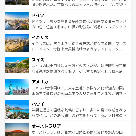
アートに溢れた街角から、地方では古代ローマ遺跡や中世
指の観光地だ。首都パリのエッフェル塔やルーブル美術館
の城塞都市、穏やかなビーチリゾートまで多彩な表情を見
といった象徴的なスポットから、田舎町の古風な美しさま
せる。地方によって風土や気候が異なるスペインはその個
ドイツ
で、幅広い魅力が詰まっている。華麗な宮殿、歴史的な大
性で訪れる人を魅了する。 なお、新着のスペイン情報は
コ
聖堂、美しいビーチ、そして豊かな自然が、訪れる者を心
ドイツは、豊かな歴史と多彩な文化が交差するヨーロッパ
ンテンツ一覧
を参照してほしい。
から魅了する。また、フランスは美食の国としても知ら
の中心に位置する国。中世の街並みが残るロマンチック街
れ、フランス料理はユネスコ無形文化遺産にも登録されて
道から、未来を先取りするようなモダンな都市まで多様な
イギリス
いる。シャンパンの発祥地であるランス、プロヴァンスの
顔を持つこの国は、どこを歩いても飽きることがない。ベ
香り高いラベンダー畑など、多彩な楽しみ方が可能だ。さ
ルリンの文化的活気、バイエルン州のアルプスの絶景、そ
イギリスは、古きよき伝統と最先端が共存する国。ウェス
らに、パリ以外の地域にも魅力が溢れており、どの街角に
してライン川沿いのワイン畑といった風景は必見。ビール
トミンスター寺院や大英博物館のようなランドマーク、歴
も豊かな歴史と文化が息づいている。パリ以外の個性あふ
とソーセージを味わいながら地元の人と過ごす楽しい時間
史ある大学都市、美しい丘陵地帯や牧歌的な風景など、エ
れる地方に足を運ぶとそれぞれで全く異なる文化を体験で
スイス
は、お酒好きな人にはぜひ体験してほしい。 なお、新着の
リアごとに異なる魅力がある。また、優雅なアフタヌーン
きるだろう。 なお、新着のフランス情報は
コンテンツ一覧
ドイツ情報は
コンテンツ一覧
を参照してほしい。
ティー、ビール好きにはたまらない英国パブ、サッカー観
スイスの国土面積は九州ほどの広さだが、運行時刻が正確
を参照してほしい。
戦など、本場だからこそできる体験も豊富。イギリスを旅
な交通網が整備されており、初心者でも安心して個人旅行
して楽しみつくそう。 なお、新着のイギリス情報は
コンテ
を楽しめる。日本同様に時刻表どおりの旅が可能だ。中世
アメリカ
ンツ一覧
を参照してほしい。
の建物がそのまま残る町や、スイスならではのユニークな
博物館もあり、アルプス観光だけでなく町歩きも満喫する
アメリカ合衆国は、広大な土地と多様な文化が魅力の国。
ことができる。国民の所得が高いため物価も高いが、旅行
東海岸の都市部から西海岸のカリフォルニアまで、訪れる
者向けの交通パス提供のサービスもあり、うまく活用すれ
場所ごとに異なる風景と体験が待っている。ニューヨーク
ハワイ
ば市内交通費無料で観光を楽しむこともできる。 なお、新
のような巨大都市は、観光、ショッピング、エンターテイ
着のスイス情報は
コンテンツ一覧
を参照してほしい。
ンメントが詰まった刺激的なスポットだ。一方、アメリカ
年間を通じて温暖な気候に恵まれ、多くの島で構成される
西部には大自然が広がり、グランドキャニオンやイエロー
ハワイは、どの島も独自の魅力をもっている。大自然の神
ストーン国立公園といった絶景が堪能できる。さらに、南
秘を感じたいなら、火山が生み出した壮大な景観を誇るハ
オーストラリア
部のニューオーリンズでは、音楽と美食が融合した独特の
ワイ島は見逃せない。また、定番の観光地といえばオアフ
文化が魅力。旅行者はアメリカの各地域で異なる魅力を楽
島だが、静かな自然を求めるならマウイ島やカウアイ島が
オーストラリアは、壮大な自然と多様な文化が魅力の国。