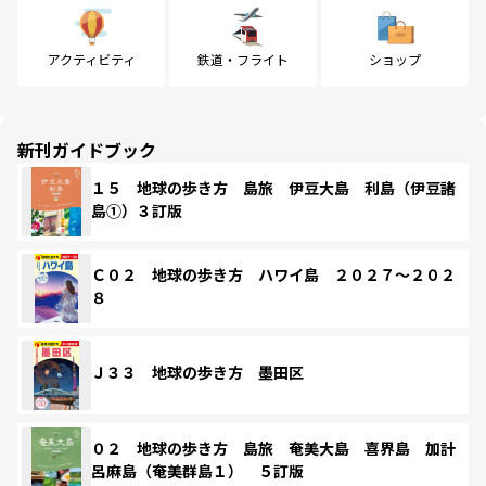
アクティビティ
鉄道・フライト
ショップ
新刊ガイドブック
１５ 地球の歩き方 島旅 伊豆大島 利島（伊豆諸
島①）３訂版
Ｃ０２ 地球の歩き方 ハワイ島 ２０２７～２０２
８
Ｊ３３ 地球の歩き方 墨田区
０２ 地球の歩き方 島旅 奄美大島 喜界島 加計
呂麻島（奄美群島１） ５訂版