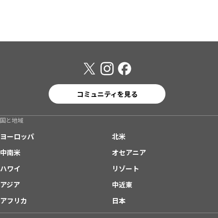
コミュニティを見る
国と地域
ヨーロッパ
北米
中南米
オセアニア
ハワイ
リゾート
アジア
中近東
アフリカ
日本