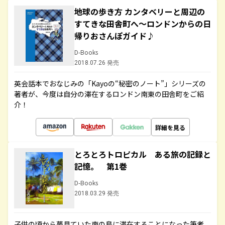
地球の歩き方 カンタベリーと周辺の
すてきな田舎町へ～ロンドンからの日
帰りおさんぽガイド♪
D-Books
2018.07.26 発売
英会話本でおなじみの「Kayoの“秘密のノート”」シリーズの
著者が、今度は自分の滞在するロンドン南東の田舎町をご紹
介！
詳細を見る
とろとろトロピカル ある旅の記録と
記憶。 第1巻
D-Books
2018.03.29 発売
子供の頃から夢見ていた南の島に滞在することになった筆者