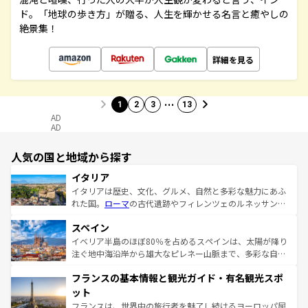
ド。「地球の歩き方」が贈る、人生を輝かせる名言と癒やしの
絶景集！
詳細を見る
…
1
2
3
13
AD
AD
人気の国と地域から探す
イタリア
イタリアは歴史、文化、グルメ、自然と多彩な魅力にあふ
れた国。
ローマ
の古代遺跡やフィレンツェのルネッサンス
美術、ヴェネツィアの運河など、歴史あるスポットはもち
スペイン
ろん、トスカーナの美しい田園風景やアマルフィ海岸の絶
景など、自然景観も見逃せない。観光の合間には、本場の
イベリア半島のほぼ80％を占めるスペインは、太陽が降り
ピザやパスタなど、絶品のイタリア料理を堪能することも
注ぐ地中海沿岸から雄大なピレネー山脈まで、多彩な自然
できる。朝目覚めてから夜眠るまで、すべての瞬間を楽し
と文化が詰まったヨーロッパ屈指の旅行先だ。多様な地域
フランスの基本情報と観光ガイド・有名観光スポ
ませてくれるイタリアで、忘れられない旅をしてみよう！
文化が根付くこの国では、情熱的なフラメンコ、熱気あふ
なお、新着のイタリア情報は
コンテンツ一覧
を参照してほ
れる闘牛、そして美味しいタパスが生活の一部となってい
ット
しい。
る。首都マドリードの洗練された雰囲気や、バルセロナの
フランスは、世界中の旅行者を魅了し続けるヨーロッパ屈