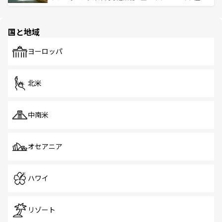
ける。 なお、新着のタイ情報は
コンテンツ一覧
を参照して
そう。 なお、新着の香港情報は
コンテンツ一覧
を参照して
と伝統を感じられるエスニックタウン、多数の緑豊かな公
ほしい。
ほしい。
園や自然保護区など、自然が調和した近代的な景観と文化
の多様性あふれるカラフルな町は、どこを歩いても新しい
国と地域
発見がある。さらに、治安のよさや充実した公共交通機関
も、旅行者にとっては魅力的なポイント。グルメも豊富
で、ホーカーズは地元の風情を楽しめる外せないスポット
ヨーロッパ
だ。訪れる人を飽きさせないシンガポールで、多様な魅力
を体感しよう。 なお、新着のシンガポール情報は
コンテン
ツ一覧
を参照してほしい。
北米
中南米
オセアニア
ハワイ
リゾート