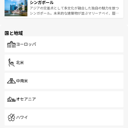
参照してほしい。
シンガポール
激する。気候は一年中温暖で、どの季節にも異なる楽しみ
み、どこを訪れても感動するはず。観光スポットが密集し
が待っている。親しみやすいタイの人々、仏教を中心とし
ており、効率よく見どころを回れるのも魅力。息をのむよ
アジアの交差点として多文化が融合した独自の魅力を放つ
た文化、そして多様な観光資源が、訪れる旅人を魅了し続
うな絶景から文化的な体験まで、香港を存分に楽しみ尽く
シンガポール。未来的な建築物が並ぶマリーナベイ、歴史
ける。 なお、新着のタイ情報は
コンテンツ一覧
を参照して
そう。 なお、新着の香港情報は
コンテンツ一覧
を参照して
と伝統を感じられるエスニックタウン、多数の緑豊かな公
ほしい。
ほしい。
園や自然保護区など、自然が調和した近代的な景観と文化
の多様性あふれるカラフルな町は、どこを歩いても新しい
国と地域
発見がある。さらに、治安のよさや充実した公共交通機関
も、旅行者にとっては魅力的なポイント。グルメも豊富
で、ホーカーズは地元の風情を楽しめる外せないスポット
ヨーロッパ
だ。訪れる人を飽きさせないシンガポールで、多様な魅力
を体感しよう。 なお、新着のシンガポール情報は
コンテン
ツ一覧
を参照してほしい。
北米
中南米
オセアニア
ハワイ