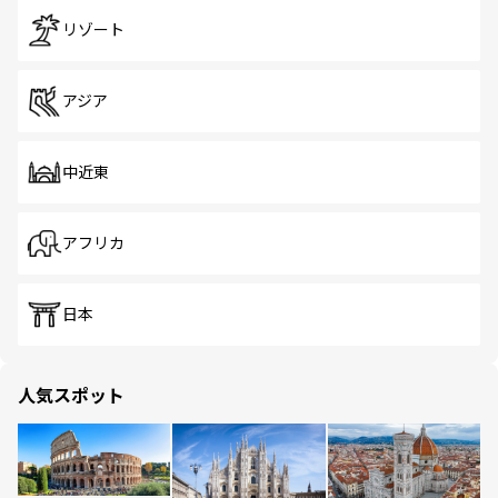
リゾート
アジア
中近東
アフリカ
日本
人気スポット