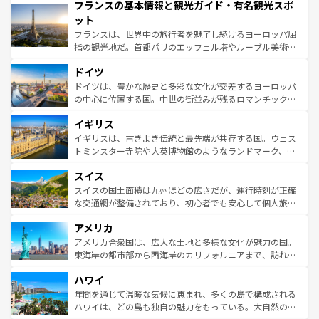
フランスの基本情報と観光ガイド・有名観光スポ
ませてくれるイタリアで、忘れられない旅をしてみよう！
文化が根付くこの国では、情熱的なフラメンコ、熱気あふ
なお、新着のイタリア情報は
コンテンツ一覧
を参照してほ
れる闘牛、そして美味しいタパスが生活の一部となってい
ット
しい。
る。首都マドリードの洗練された雰囲気や、バルセロナの
フランスは、世界中の旅行者を魅了し続けるヨーロッパ屈
アートに溢れた街角から、地方では古代ローマ遺跡や中世
指の観光地だ。首都パリのエッフェル塔やルーブル美術館
の城塞都市、穏やかなビーチリゾートまで多彩な表情を見
といった象徴的なスポットから、田舎町の古風な美しさま
せる。地方によって風土や気候が異なるスペインはその個
ドイツ
で、幅広い魅力が詰まっている。華麗な宮殿、歴史的な大
性で訪れる人を魅了する。 なお、新着のスペイン情報は
コ
聖堂、美しいビーチ、そして豊かな自然が、訪れる者を心
ドイツは、豊かな歴史と多彩な文化が交差するヨーロッパ
ンテンツ一覧
を参照してほしい。
から魅了する。また、フランスは美食の国としても知ら
の中心に位置する国。中世の街並みが残るロマンチック街
れ、フランス料理はユネスコ無形文化遺産にも登録されて
道から、未来を先取りするようなモダンな都市まで多様な
イギリス
いる。シャンパンの発祥地であるランス、プロヴァンスの
顔を持つこの国は、どこを歩いても飽きることがない。ベ
香り高いラベンダー畑など、多彩な楽しみ方が可能だ。さ
ルリンの文化的活気、バイエルン州のアルプスの絶景、そ
イギリスは、古きよき伝統と最先端が共存する国。ウェス
らに、パリ以外の地域にも魅力が溢れており、どの街角に
してライン川沿いのワイン畑といった風景は必見。ビール
トミンスター寺院や大英博物館のようなランドマーク、歴
も豊かな歴史と文化が息づいている。パリ以外の個性あふ
とソーセージを味わいながら地元の人と過ごす楽しい時間
史ある大学都市、美しい丘陵地帯や牧歌的な風景など、エ
れる地方に足を運ぶとそれぞれで全く異なる文化を体験で
スイス
は、お酒好きな人にはぜひ体験してほしい。 なお、新着の
リアごとに異なる魅力がある。また、優雅なアフタヌーン
きるだろう。 なお、新着のフランス情報は
コンテンツ一覧
ドイツ情報は
コンテンツ一覧
を参照してほしい。
ティー、ビール好きにはたまらない英国パブ、サッカー観
スイスの国土面積は九州ほどの広さだが、運行時刻が正確
を参照してほしい。
戦など、本場だからこそできる体験も豊富。イギリスを旅
な交通網が整備されており、初心者でも安心して個人旅行
して楽しみつくそう。 なお、新着のイギリス情報は
コンテ
を楽しめる。日本同様に時刻表どおりの旅が可能だ。中世
アメリカ
ンツ一覧
を参照してほしい。
の建物がそのまま残る町や、スイスならではのユニークな
博物館もあり、アルプス観光だけでなく町歩きも満喫する
アメリカ合衆国は、広大な土地と多様な文化が魅力の国。
ことができる。国民の所得が高いため物価も高いが、旅行
東海岸の都市部から西海岸のカリフォルニアまで、訪れる
者向けの交通パス提供のサービスもあり、うまく活用すれ
場所ごとに異なる風景と体験が待っている。ニューヨーク
ハワイ
ば市内交通費無料で観光を楽しむこともできる。 なお、新
のような巨大都市は、観光、ショッピング、エンターテイ
着のスイス情報は
コンテンツ一覧
を参照してほしい。
ンメントが詰まった刺激的なスポットだ。一方、アメリカ
年間を通じて温暖な気候に恵まれ、多くの島で構成される
西部には大自然が広がり、グランドキャニオンやイエロー
ハワイは、どの島も独自の魅力をもっている。大自然の神
ストーン国立公園といった絶景が堪能できる。さらに、南