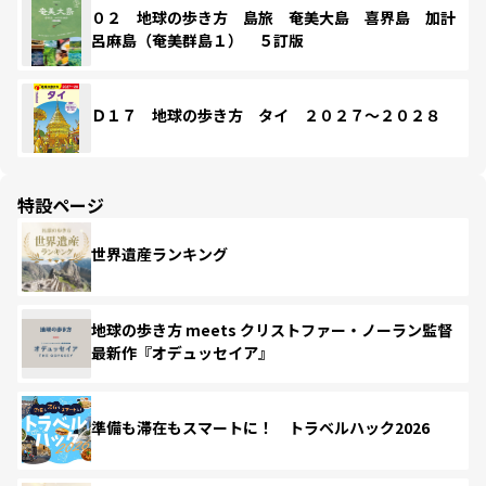
０２ 地球の歩き方 島旅 奄美大島 喜界島 加計
呂麻島（奄美群島１） ５訂版
Ｄ１７ 地球の歩き方 タイ ２０２７～２０２８
特設ページ
世界遺産ランキング
地球の歩き方 meets クリストファー・ノーラン監督
最新作『オデュッセイア』
準備も滞在もスマートに！ トラベルハック2026