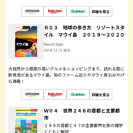
詳細を見る
Ｒ０３ 地球の歩き方 リゾートスタ
イル マウイ島 ２０１９～２０２０
Resort Style
2018.12.12 発売
大自然から感度の高いグルメ＆ショッピングまで、訪れる度に
新発見があるマウイ島。旬のファーム巡りやマウイ産おみやげ
も満載！
詳細を見る
Ｗ０４ 世界２４６の首都と主要都
市
１９９の首都と４７の主要都市を旅の雑学
とともに解説