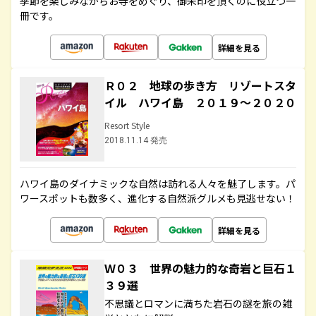
季節を楽しみながらお寺をめぐり、御朱印を頂くのに役立つ一
冊です。
詳細を見る
Ｒ０２ 地球の歩き方 リゾートスタ
イル ハワイ島 ２０１９～２０２０
Resort Style
2018.11.14 発売
ハワイ島のダイナミックな自然は訪れる人々を魅了します。パ
ワースポットも数多く、進化する自然派グルメも見逃せない！
詳細を見る
Ｗ０３ 世界の魅力的な奇岩と巨石１
３９選
不思議とロマンに満ちた岩石の謎を旅の雑