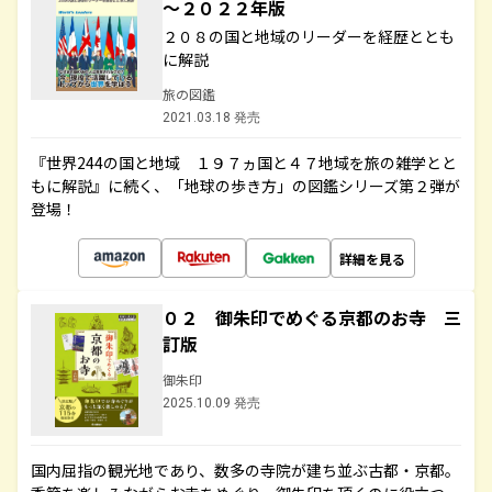
～２０２２年版
２０８の国と地域のリーダーを経歴ととも
に解説
旅の図鑑
2021.03.18 発売
『世界244の国と地域 １９７ヵ国と４７地域を旅の雑学とと
もに解説』に続く、「地球の歩き方」の図鑑シリーズ第２弾が
登場！
詳細を見る
０２ 御朱印でめぐる京都のお寺 三
訂版
御朱印
2025.10.09 発売
国内屈指の観光地であり、数多の寺院が建ち並ぶ古都・京都。