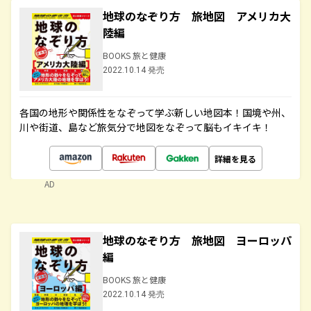
地球のなぞり方 旅地図 アメリカ大
陸編
BOOKS 旅と健康
2022.10.14 発売
各国の地形や関係性をなぞって学ぶ新しい地図本！国境や州、
川や街道、島など旅気分で地図をなぞって脳もイキイキ！
詳細を見る
AD
地球のなぞり方 旅地図 ヨーロッパ
編
BOOKS 旅と健康
2022.10.14 発売