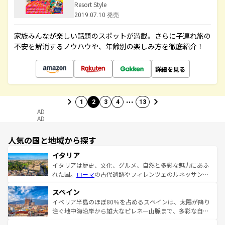
Resort Style
2019.07.10 発売
家族みんなが楽しい話題のスポットが満載。さらに子連れ旅の
不安を解消するノウハウや、年齢別の楽しみ方を徹底紹介！
詳細を見る
…
1
2
3
4
13
AD
AD
人気の国と地域から探す
イタリア
イタリアは歴史、文化、グルメ、自然と多彩な魅力にあふ
れた国。
ローマ
の古代遺跡やフィレンツェのルネッサンス
美術、ヴェネツィアの運河など、歴史あるスポットはもち
スペイン
ろん、トスカーナの美しい田園風景やアマルフィ海岸の絶
景など、自然景観も見逃せない。観光の合間には、本場の
イベリア半島のほぼ80％を占めるスペインは、太陽が降り
ピザやパスタなど、絶品のイタリア料理を堪能することも
注ぐ地中海沿岸から雄大なピレネー山脈まで、多彩な自然
できる。朝目覚めてから夜眠るまで、すべての瞬間を楽し
と文化が詰まったヨーロッパ屈指の旅行先だ。多様な地域