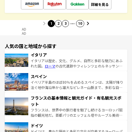
詳細を見る
…
1
2
3
10
AD
AD
人気の国と地域から探す
イタリア
イタリアは歴史、文化、グルメ、自然と多彩な魅力にあふ
れた国。
ローマ
の古代遺跡やフィレンツェのルネッサンス
美術、ヴェネツィアの運河など、歴史あるスポットはもち
スペイン
ろん、トスカーナの美しい田園風景やアマルフィ海岸の絶
景など、自然景観も見逃せない。観光の合間には、本場の
イベリア半島のほぼ80％を占めるスペインは、太陽が降り
ピザやパスタなど、絶品のイタリア料理を堪能することも
注ぐ地中海沿岸から雄大なピレネー山脈まで、多彩な自然
できる。朝目覚めてから夜眠るまで、すべての瞬間を楽し
と文化が詰まったヨーロッパ屈指の旅行先だ。多様な地域
フランスの基本情報と観光ガイド・有名観光スポ
ませてくれるイタリアで、忘れられない旅をしてみよう！
文化が根付くこの国では、情熱的なフラメンコ、熱気あふ
なお、新着のイタリア情報は
コンテンツ一覧
を参照してほ
れる闘牛、そして美味しいタパスが生活の一部となってい
ット
しい。
る。首都マドリードの洗練された雰囲気や、バルセロナの
フランスは、世界中の旅行者を魅了し続けるヨーロッパ屈
アートに溢れた街角から、地方では古代ローマ遺跡や中世
指の観光地だ。首都パリのエッフェル塔やルーブル美術館
の城塞都市、穏やかなビーチリゾートまで多彩な表情を見
といった象徴的なスポットから、田舎町の古風な美しさま
せる。地方によって風土や気候が異なるスペインはその個
ドイツ
で、幅広い魅力が詰まっている。華麗な宮殿、歴史的な大
性で訪れる人を魅了する。 なお、新着のスペイン情報は
コ
聖堂、美しいビーチ、そして豊かな自然が、訪れる者を心
ドイツは、豊かな歴史と多彩な文化が交差するヨーロッパ