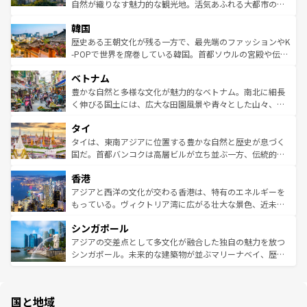
ク、伝統的なフラダンスなど、すべてがハワイの魅力を彩
ど、見どころがたくさん。また、カフェやワイン、オージ
自然が織りなす魅力的な観光地。活気あふれる大都市の台
っている。訪れるたびに新しい発見と感動が待っているハ
ービーフなどの食文化も豊かで、美味しいものであふれて
北やノスタルジックな町並みが人気な九份（ジォウフェ
ワイを、存分に味わってほしい。 なお、新着のハワイ情報
韓国
いる。アクティビティも充実しており、サーフィンやダイ
ン）、静ひつな山岳地帯である台湾東部など、都市の喧騒
は
コンテンツ一覧
を参照してほしい。
ビング、ハイキングなど、アウトドア好きにはたまらな
と山間の静けさが共存しており、訪れる人に新しい発見と
歴史ある王朝文化が残る一方で、最先端のファッションやK
い。オーストラリアの多彩な魅力を存分に味わいつくそ
驚きをもたらしてくれる。また、奥深い台湾の食文化も魅
-POPで世界を席巻している韓国。首都ソウルの宮殿や伝統
う。 なお、新着のオーストラリア情報は
コンテンツ一覧
を
力で、夜市などの屋台グルメから高級料理、ヘルシーで美
家屋が並ぶエリアでは韓国の歴史と文化に浸ることがで
参照してほしい。
ベトナム
容にもいいと評判のスイーツなど、バラエティ豊かな料理
き、地方に足を延ばせば四季折々の自然美を楽しむことが
が味わえる。 なお、新着の台湾情報は
コンテンツ一覧
を参
できる。そして、キムチや焼肉、絶品のストリートフード
豊かな自然と多様な文化が魅力的なベトナム。南北に細長
照してほしい。
まで、さまざまな韓国料理が待っている。夜には、韓国な
く伸びる国土には、広大な田園風景や青々とした山々、世
らではのナイトライフも堪能できる。あたたかいホスピタ
界遺産に登録された壮大な自然景観が点在し、都市部では
タイ
リティに包まれながら、韓国の多彩な魅力を心ゆくまで味
急速な発展と共に伝統が息づく。ハノイの古い町並みやホ
わってみてほしい。 なお、新着の韓国情報は
コンテンツ一
ーチミン市のフランス統治時代の建物も、独特の雰囲気を
タイは、東南アジアに位置する豊かな自然と歴史が息づく
覧
を参照してほしい。
醸し出している。また、バラエティの豊かさとおいしさで
国だ。首都バンコクは高層ビルが立ち並ぶ一方、伝統的な
世界中の食通を魅了してやまないベトナム料理も魅力のひ
寺院や市場がいたるところに点在し、古きよき文化と現代
香港
とつ。フォーやバインミー、ベトナムコーヒーなどは、ぜ
の活気が交差している。北部ではチェンマイなどの山岳地
ひ現地で味わいたい。どの地域を訪れてもあたたかい人々
帯で自然と触れ合い、南部ではプーケットやクラビの美し
アジアと西洋の文化が交わる香港は、特有のエネルギーを
が旅行者を迎えてくれるので、きっと忘れられない旅にな
いビーチでリゾート気分を楽しむことができる。タイ料理
もっている。ヴィクトリア湾に広がる壮大な景色、近未来
るはずだ。 なお、新着のベトナム情報は
コンテンツ一覧
を
は世界的に有名で、屋台から高級レストランまで味覚を刺
的なアートスポット、そして歴史と現代が融合した町並
参照してほしい。
シンガポール
激する。気候は一年中温暖で、どの季節にも異なる楽しみ
み、どこを訪れても感動するはず。観光スポットが密集し
が待っている。親しみやすいタイの人々、仏教を中心とし
ており、効率よく見どころを回れるのも魅力。息をのむよ
アジアの交差点として多文化が融合した独自の魅力を放つ
た文化、そして多様な観光資源が、訪れる旅人を魅了し続
うな絶景から文化的な体験まで、香港を存分に楽しみ尽く
シンガポール。未来的な建築物が並ぶマリーナベイ、歴史
ける。 なお、新着のタイ情報は
コンテンツ一覧
を参照して
そう。 なお、新着の香港情報は
コンテンツ一覧
を参照して
と伝統を感じられるエスニックタウン、多数の緑豊かな公
ほしい。
ほしい。
園や自然保護区など、自然が調和した近代的な景観と文化
の多様性あふれるカラフルな町は、どこを歩いても新しい
国と地域
発見がある。さらに、治安のよさや充実した公共交通機関