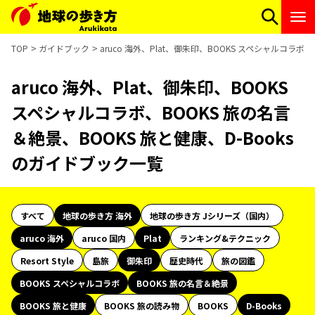
TOP
ガイドブック
aruco 海外、Plat、御朱印、BOOKS スペシャルコラボ
aruco 海外、Plat、御朱印、BOOKS
スペシャルコラボ、BOOKS 旅の名言
＆絶景、BOOKS 旅と健康、D-Books
のガイドブック一覧
すべて
地球の歩き方 海外
地球の歩き方 Jシリーズ（国内）
aruco 海外
aruco 国内
Plat
ランキング&テクニック
Resort Style
島旅
御朱印
歴史時代
旅の図鑑
BOOKS スペシャルコラボ
BOOKS 旅の名言＆絶景
BOOKS 旅と健康
BOOKS 旅の読み物
BOOKS
D-Books