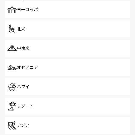
も、旅行者にとっては魅力的なポイント。グルメも豊富
で、ホーカーズは地元の風情を楽しめる外せないスポット
ヨーロッパ
だ。訪れる人を飽きさせないシンガポールで、多様な魅力
を体感しよう。 なお、新着のシンガポール情報は
コンテン
ツ一覧
を参照してほしい。
北米
中南米
オセアニア
ハワイ
リゾート
アジア