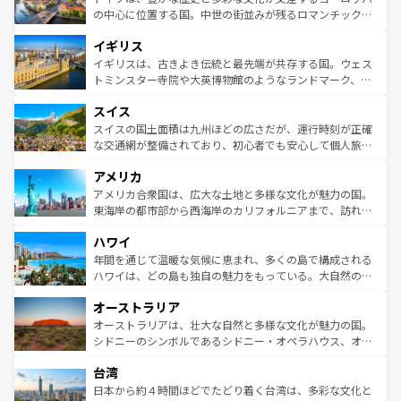
ンテンツ一覧
を参照してほしい。
から魅了する。また、フランスは美食の国としても知ら
の中心に位置する国。中世の街並みが残るロマンチック街
れ、フランス料理はユネスコ無形文化遺産にも登録されて
道から、未来を先取りするようなモダンな都市まで多様な
イギリス
いる。シャンパンの発祥地であるランス、プロヴァンスの
顔を持つこの国は、どこを歩いても飽きることがない。ベ
香り高いラベンダー畑など、多彩な楽しみ方が可能だ。さ
ルリンの文化的活気、バイエルン州のアルプスの絶景、そ
イギリスは、古きよき伝統と最先端が共存する国。ウェス
らに、パリ以外の地域にも魅力が溢れており、どの街角に
してライン川沿いのワイン畑といった風景は必見。ビール
トミンスター寺院や大英博物館のようなランドマーク、歴
も豊かな歴史と文化が息づいている。パリ以外の個性あふ
とソーセージを味わいながら地元の人と過ごす楽しい時間
史ある大学都市、美しい丘陵地帯や牧歌的な風景など、エ
れる地方に足を運ぶとそれぞれで全く異なる文化を体験で
スイス
は、お酒好きな人にはぜひ体験してほしい。 なお、新着の
リアごとに異なる魅力がある。また、優雅なアフタヌーン
きるだろう。 なお、新着のフランス情報は
コンテンツ一覧
ドイツ情報は
コンテンツ一覧
を参照してほしい。
ティー、ビール好きにはたまらない英国パブ、サッカー観
スイスの国土面積は九州ほどの広さだが、運行時刻が正確
を参照してほしい。
戦など、本場だからこそできる体験も豊富。イギリスを旅
な交通網が整備されており、初心者でも安心して個人旅行
して楽しみつくそう。 なお、新着のイギリス情報は
コンテ
を楽しめる。日本同様に時刻表どおりの旅が可能だ。中世
アメリカ
ンツ一覧
を参照してほしい。
の建物がそのまま残る町や、スイスならではのユニークな
博物館もあり、アルプス観光だけでなく町歩きも満喫する
アメリカ合衆国は、広大な土地と多様な文化が魅力の国。
ことができる。国民の所得が高いため物価も高いが、旅行
東海岸の都市部から西海岸のカリフォルニアまで、訪れる
者向けの交通パス提供のサービスもあり、うまく活用すれ
場所ごとに異なる風景と体験が待っている。ニューヨーク
ハワイ
ば市内交通費無料で観光を楽しむこともできる。 なお、新
のような巨大都市は、観光、ショッピング、エンターテイ
着のスイス情報は
コンテンツ一覧
を参照してほしい。
ンメントが詰まった刺激的なスポットだ。一方、アメリカ
年間を通じて温暖な気候に恵まれ、多くの島で構成される
西部には大自然が広がり、グランドキャニオンやイエロー
ハワイは、どの島も独自の魅力をもっている。大自然の神
ストーン国立公園といった絶景が堪能できる。さらに、南
秘を感じたいなら、火山が生み出した壮大な景観を誇るハ
オーストラリア
部のニューオーリンズでは、音楽と美食が融合した独特の
ワイ島は見逃せない。また、定番の観光地といえばオアフ
文化が魅力。旅行者はアメリカの各地域で異なる魅力を楽
島だが、静かな自然を求めるならマウイ島やカウアイ島が
オーストラリアは、壮大な自然と多様な文化が魅力の国。
しみながら、その多様性と豊かな歴史を感じることができ
おすすめ。エメラルドグリーンに輝く海をはじめ、豊かな
シドニーのシンボルであるシドニー・オペラハウス、オー
るだろう。車でのロードトリップや列車の旅も、アメリカ
文化や歴史が息づいている。「アロハスピリット」と呼ば
ストラリア東海岸北部に広がる大サンゴ礁地帯グレートバ
ならではの贅沢な旅のスタイルだ。 なお、新着のアメリカ
台湾
れるおもてなしの心で訪れる人々を迎えてくれるハワイの
リアリーフや大陸中央部にそびえるウルル（エアーズロッ
情報は
コンテンツ一覧
を参照してほしい。
人々、おいしいローカルフードやハワイアンミュージッ
ク）、タスマニアの美しい原生林やケアンズの熱帯雨林な
日本から約４時間ほどでたどり着く台湾は、多彩な文化と