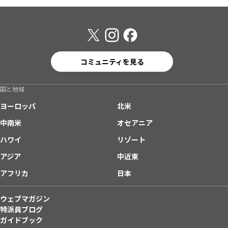
コミュニティを見る
国と地域
ヨーロッパ
北米
中南米
オセアニア
ハワイ
リゾート
アジア
中近東
アフリカ
日本
ウェブマガジン
特派員ブログ
ガイドブック