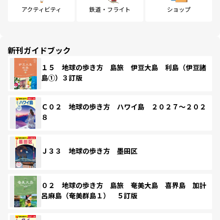
アクティビティ
鉄道・フライト
ショップ
新刊ガイドブック
１５ 地球の歩き方 島旅 伊豆大島 利島（伊豆諸
島①）３訂版
Ｃ０２ 地球の歩き方 ハワイ島 ２０２７～２０２
８
Ｊ３３ 地球の歩き方 墨田区
０２ 地球の歩き方 島旅 奄美大島 喜界島 加計
呂麻島（奄美群島１） ５訂版