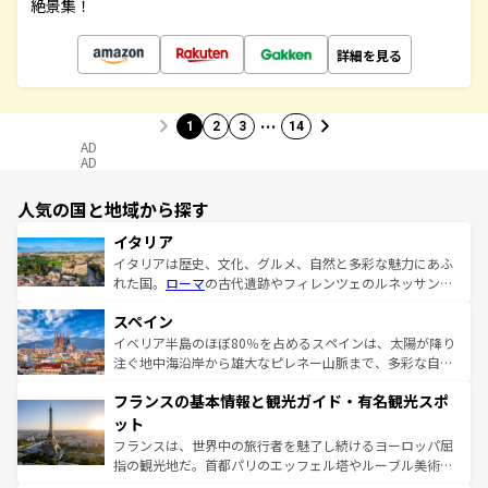
絶景集！
詳細を見る
…
1
2
3
14
AD
AD
人気の国と地域から探す
イタリア
イタリアは歴史、文化、グルメ、自然と多彩な魅力にあふ
れた国。
ローマ
の古代遺跡やフィレンツェのルネッサンス
美術、ヴェネツィアの運河など、歴史あるスポットはもち
スペイン
ろん、トスカーナの美しい田園風景やアマルフィ海岸の絶
景など、自然景観も見逃せない。観光の合間には、本場の
イベリア半島のほぼ80％を占めるスペインは、太陽が降り
ピザやパスタなど、絶品のイタリア料理を堪能することも
注ぐ地中海沿岸から雄大なピレネー山脈まで、多彩な自然
できる。朝目覚めてから夜眠るまで、すべての瞬間を楽し
と文化が詰まったヨーロッパ屈指の旅行先だ。多様な地域
フランスの基本情報と観光ガイド・有名観光スポ
ませてくれるイタリアで、忘れられない旅をしてみよう！
文化が根付くこの国では、情熱的なフラメンコ、熱気あふ
なお、新着のイタリア情報は
コンテンツ一覧
を参照してほ
れる闘牛、そして美味しいタパスが生活の一部となってい
ット
しい。
る。首都マドリードの洗練された雰囲気や、バルセロナの
フランスは、世界中の旅行者を魅了し続けるヨーロッパ屈
アートに溢れた街角から、地方では古代ローマ遺跡や中世
指の観光地だ。首都パリのエッフェル塔やルーブル美術館
の城塞都市、穏やかなビーチリゾートまで多彩な表情を見
といった象徴的なスポットから、田舎町の古風な美しさま