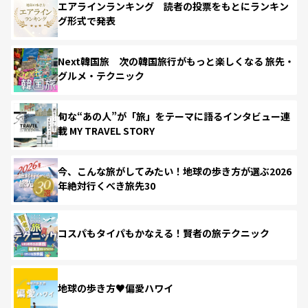
エアラインランキング 読者の投票をもとにランキン
グ形式で発表
Next韓国旅 次の韓国旅行がもっと楽しくなる 旅先・
グルメ・テクニック
旬な“あの人”が「旅」をテーマに語るインタビュー連
載 MY TRAVEL STORY
今、こんな旅がしてみたい！地球の歩き方が選ぶ2026
年絶対行くべき旅先30
コスパもタイパもかなえる！賢者の旅テクニック
地球の歩き方♥偏愛ハワイ