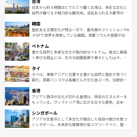
ならではの贅沢な旅のスタイルだ。 なお、新着のアメリカ
台湾
れるおもてなしの心で訪れる人々を迎えてくれるハワイの
リアリーフや大陸中央部にそびえるウルル（エアーズロッ
情報は
コンテンツ一覧
を参照してほしい。
人々、おいしいローカルフードやハワイアンミュージッ
ク）、タスマニアの美しい原生林やケアンズの熱帯雨林な
日本から約４時間ほどでたどり着く台湾は、多彩な文化と
ク、伝統的なフラダンスなど、すべてがハワイの魅力を彩
ど、見どころがたくさん。また、カフェやワイン、オージ
自然が織りなす魅力的な観光地。活気あふれる大都市の台
っている。訪れるたびに新しい発見と感動が待っているハ
ービーフなどの食文化も豊かで、美味しいものであふれて
北やノスタルジックな町並みが人気な九份（ジォウフェ
ワイを、存分に味わってほしい。 なお、新着のハワイ情報
韓国
いる。アクティビティも充実しており、サーフィンやダイ
ン）、静ひつな山岳地帯である台湾東部など、都市の喧騒
は
コンテンツ一覧
を参照してほしい。
ビング、ハイキングなど、アウトドア好きにはたまらな
と山間の静けさが共存しており、訪れる人に新しい発見と
歴史ある王朝文化が残る一方で、最先端のファッションやK
い。オーストラリアの多彩な魅力を存分に味わいつくそ
驚きをもたらしてくれる。また、奥深い台湾の食文化も魅
-POPで世界を席巻している韓国。首都ソウルの宮殿や伝統
う。 なお、新着のオーストラリア情報は
コンテンツ一覧
を
力で、夜市などの屋台グルメから高級料理、ヘルシーで美
家屋が並ぶエリアでは韓国の歴史と文化に浸ることがで
参照してほしい。
ベトナム
容にもいいと評判のスイーツなど、バラエティ豊かな料理
き、地方に足を延ばせば四季折々の自然美を楽しむことが
が味わえる。 なお、新着の台湾情報は
コンテンツ一覧
を参
できる。そして、キムチや焼肉、絶品のストリートフード
豊かな自然と多様な文化が魅力的なベトナム。南北に細長
照してほしい。
まで、さまざまな韓国料理が待っている。夜には、韓国な
く伸びる国土には、広大な田園風景や青々とした山々、世
らではのナイトライフも堪能できる。あたたかいホスピタ
界遺産に登録された壮大な自然景観が点在し、都市部では
タイ
リティに包まれながら、韓国の多彩な魅力を心ゆくまで味
急速な発展と共に伝統が息づく。ハノイの古い町並みやホ
わってみてほしい。 なお、新着の韓国情報は
コンテンツ一
ーチミン市のフランス統治時代の建物も、独特の雰囲気を
タイは、東南アジアに位置する豊かな自然と歴史が息づく
覧
を参照してほしい。
醸し出している。また、バラエティの豊かさとおいしさで
国だ。首都バンコクは高層ビルが立ち並ぶ一方、伝統的な
世界中の食通を魅了してやまないベトナム料理も魅力のひ
寺院や市場がいたるところに点在し、古きよき文化と現代
香港
とつ。フォーやバインミー、ベトナムコーヒーなどは、ぜ
の活気が交差している。北部ではチェンマイなどの山岳地
ひ現地で味わいたい。どの地域を訪れてもあたたかい人々
帯で自然と触れ合い、南部ではプーケットやクラビの美し
アジアと西洋の文化が交わる香港は、特有のエネルギーを
が旅行者を迎えてくれるので、きっと忘れられない旅にな
いビーチでリゾート気分を楽しむことができる。タイ料理
もっている。ヴィクトリア湾に広がる壮大な景色、近未来
るはずだ。 なお、新着のベトナム情報は
コンテンツ一覧
を
は世界的に有名で、屋台から高級レストランまで味覚を刺
的なアートスポット、そして歴史と現代が融合した町並
参照してほしい。
シンガポール
激する。気候は一年中温暖で、どの季節にも異なる楽しみ
み、どこを訪れても感動するはず。観光スポットが密集し
が待っている。親しみやすいタイの人々、仏教を中心とし
ており、効率よく見どころを回れるのも魅力。息をのむよ
アジアの交差点として多文化が融合した独自の魅力を放つ
た文化、そして多様な観光資源が、訪れる旅人を魅了し続
うな絶景から文化的な体験まで、香港を存分に楽しみ尽く
シンガポール。未来的な建築物が並ぶマリーナベイ、歴史
ける。 なお、新着のタイ情報は
コンテンツ一覧
を参照して
そう。 なお、新着の香港情報は
コンテンツ一覧
を参照して
と伝統を感じられるエスニックタウン、多数の緑豊かな公
ほしい。
ほしい。
園や自然保護区など、自然が調和した近代的な景観と文化