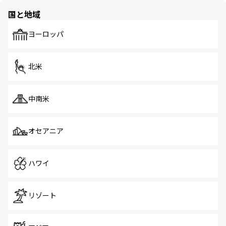
の多様性あふれるカラフルな町は、どこを歩いても新しい
国と地域
発見がある。さらに、治安のよさや充実した公共交通機関
も、旅行者にとっては魅力的なポイント。グルメも豊富
で、ホーカーズは地元の風情を楽しめる外せないスポット
ヨーロッパ
だ。訪れる人を飽きさせないシンガポールで、多様な魅力
を体感しよう。 なお、新着のシンガポール情報は
コンテン
ツ一覧
を参照してほしい。
北米
中南米
オセアニア
ハワイ
リゾート