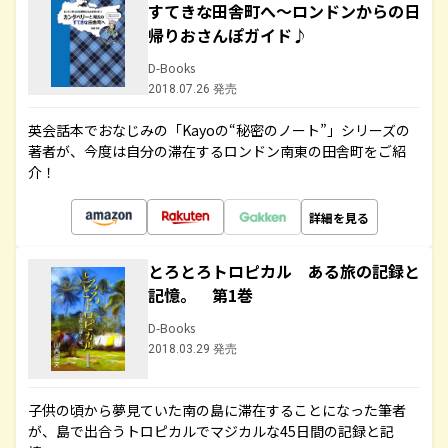
すてきな田舎町へ～ロンドンからの日
帰りおさんぽガイド♪
D-Books
2018.07.26 発売
英会話本でおなじみの「Kayoの“秘密のノート”」シリーズの
著者が、今度は自分の滞在するロンドン南東の田舎町をご紹
介！
詳細を見る
とろとろトロピカル ある旅の記録と
記憶。 第1巻
D-Books
2018.03.29 発売
子供の頃から夢見ていた南の島に滞在することになった筆者
が、島で出合うトロピカルでマジカルな45日間の記録と記