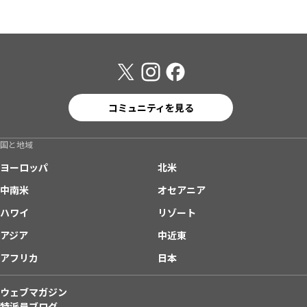
コミュニティを見る
国と地域
ヨーロッパ
北米
中南米
オセアニア
ハワイ
リゾート
アジア
中近東
アフリカ
日本
ウェブマガジン
特派員ブログ