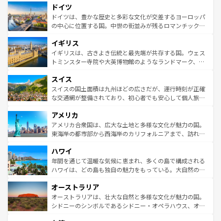
せる。地方によって風土や気候が異なるスペインはその個
ドイツ
で、幅広い魅力が詰まっている。華麗な宮殿、歴史的な大
性で訪れる人を魅了する。 なお、新着のスペイン情報は
コ
聖堂、美しいビーチ、そして豊かな自然が、訪れる者を心
ドイツは、豊かな歴史と多彩な文化が交差するヨーロッパ
ンテンツ一覧
を参照してほしい。
から魅了する。また、フランスは美食の国としても知ら
の中心に位置する国。中世の街並みが残るロマンチック街
れ、フランス料理はユネスコ無形文化遺産にも登録されて
道から、未来を先取りするようなモダンな都市まで多様な
イギリス
いる。シャンパンの発祥地であるランス、プロヴァンスの
顔を持つこの国は、どこを歩いても飽きることがない。ベ
香り高いラベンダー畑など、多彩な楽しみ方が可能だ。さ
ルリンの文化的活気、バイエルン州のアルプスの絶景、そ
イギリスは、古きよき伝統と最先端が共存する国。ウェス
らに、パリ以外の地域にも魅力が溢れており、どの街角に
してライン川沿いのワイン畑といった風景は必見。ビール
トミンスター寺院や大英博物館のようなランドマーク、歴
も豊かな歴史と文化が息づいている。パリ以外の個性あふ
とソーセージを味わいながら地元の人と過ごす楽しい時間
史ある大学都市、美しい丘陵地帯や牧歌的な風景など、エ
れる地方に足を運ぶとそれぞれで全く異なる文化を体験で
スイス
は、お酒好きな人にはぜひ体験してほしい。 なお、新着の
リアごとに異なる魅力がある。また、優雅なアフタヌーン
きるだろう。 なお、新着のフランス情報は
コンテンツ一覧
ドイツ情報は
コンテンツ一覧
を参照してほしい。
ティー、ビール好きにはたまらない英国パブ、サッカー観
スイスの国土面積は九州ほどの広さだが、運行時刻が正確
を参照してほしい。
戦など、本場だからこそできる体験も豊富。イギリスを旅
な交通網が整備されており、初心者でも安心して個人旅行
して楽しみつくそう。 なお、新着のイギリス情報は
コンテ
を楽しめる。日本同様に時刻表どおりの旅が可能だ。中世
アメリカ
ンツ一覧
を参照してほしい。
の建物がそのまま残る町や、スイスならではのユニークな
博物館もあり、アルプス観光だけでなく町歩きも満喫する
アメリカ合衆国は、広大な土地と多様な文化が魅力の国。
ことができる。国民の所得が高いため物価も高いが、旅行
東海岸の都市部から西海岸のカリフォルニアまで、訪れる
者向けの交通パス提供のサービスもあり、うまく活用すれ
場所ごとに異なる風景と体験が待っている。ニューヨーク
ハワイ
ば市内交通費無料で観光を楽しむこともできる。 なお、新
のような巨大都市は、観光、ショッピング、エンターテイ
着のスイス情報は
コンテンツ一覧
を参照してほしい。
ンメントが詰まった刺激的なスポットだ。一方、アメリカ
年間を通じて温暖な気候に恵まれ、多くの島で構成される
西部には大自然が広がり、グランドキャニオンやイエロー
ハワイは、どの島も独自の魅力をもっている。大自然の神
ストーン国立公園といった絶景が堪能できる。さらに、南
秘を感じたいなら、火山が生み出した壮大な景観を誇るハ
オーストラリア
部のニューオーリンズでは、音楽と美食が融合した独特の
ワイ島は見逃せない。また、定番の観光地といえばオアフ
文化が魅力。旅行者はアメリカの各地域で異なる魅力を楽
島だが、静かな自然を求めるならマウイ島やカウアイ島が
オーストラリアは、壮大な自然と多様な文化が魅力の国。
しみながら、その多様性と豊かな歴史を感じることができ
おすすめ。エメラルドグリーンに輝く海をはじめ、豊かな
シドニーのシンボルであるシドニー・オペラハウス、オー
るだろう。車でのロードトリップや列車の旅も、アメリカ
文化や歴史が息づいている。「アロハスピリット」と呼ば
ストラリア東海岸北部に広がる大サンゴ礁地帯グレートバ