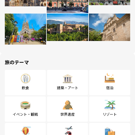
旅のテーマ
飲食
建築・アート
宿泊
イベント・観戦
世界遺産
リゾート