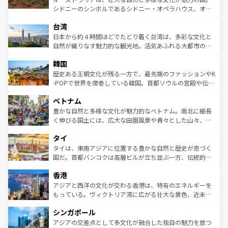
るだろう。車でのロードトリップや列車の旅も、アメリカ
文化や歴史が息づいている。「アロハスピリット」と呼ば
シドニーのシンボルであるシドニー・オペラハウス、オー
ならではの贅沢な旅のスタイルだ。 なお、新着のアメリカ
れるおもてなしの心で訪れる人々を迎えてくれるハワイの
ストラリア東海岸北部に広がる大サンゴ礁地帯グレートバ
情報は
コンテンツ一覧
を参照してほしい。
人々、おいしいローカルフードやハワイアンミュージッ
台湾
リアリーフや大陸中央部にそびえるウルル（エアーズロッ
ク、伝統的なフラダンスなど、すべてがハワイの魅力を彩
ク）、タスマニアの美しい原生林やケアンズの熱帯雨林な
日本から約４時間ほどでたどり着く台湾は、多彩な文化と
っている。訪れるたびに新しい発見と感動が待っているハ
ど、見どころがたくさん。また、カフェやワイン、オージ
自然が織りなす魅力的な観光地。活気あふれる大都市の台
ワイを、存分に味わってほしい。 なお、新着のハワイ情報
ービーフなどの食文化も豊かで、美味しいものであふれて
北やノスタルジックな町並みが人気な九份（ジォウフェ
は
コンテンツ一覧
を参照してほしい。
韓国
いる。アクティビティも充実しており、サーフィンやダイ
ン）、静ひつな山岳地帯である台湾東部など、都市の喧騒
ビング、ハイキングなど、アウトドア好きにはたまらな
と山間の静けさが共存しており、訪れる人に新しい発見と
歴史ある王朝文化が残る一方で、最先端のファッションやK
い。オーストラリアの多彩な魅力を存分に味わいつくそ
驚きをもたらしてくれる。また、奥深い台湾の食文化も魅
-POPで世界を席巻している韓国。首都ソウルの宮殿や伝統
う。 なお、新着のオーストラリア情報は
コンテンツ一覧
を
力で、夜市などの屋台グルメから高級料理、ヘルシーで美
家屋が並ぶエリアでは韓国の歴史と文化に浸ることがで
参照してほしい。
ベトナム
容にもいいと評判のスイーツなど、バラエティ豊かな料理
き、地方に足を延ばせば四季折々の自然美を楽しむことが
が味わえる。 なお、新着の台湾情報は
コンテンツ一覧
を参
できる。そして、キムチや焼肉、絶品のストリートフード
豊かな自然と多様な文化が魅力的なベトナム。南北に細長
照してほしい。
まで、さまざまな韓国料理が待っている。夜には、韓国な
く伸びる国土には、広大な田園風景や青々とした山々、世
らではのナイトライフも堪能できる。あたたかいホスピタ
界遺産に登録された壮大な自然景観が点在し、都市部では
タイ
リティに包まれながら、韓国の多彩な魅力を心ゆくまで味
急速な発展と共に伝統が息づく。ハノイの古い町並みやホ
わってみてほしい。 なお、新着の韓国情報は
コンテンツ一
ーチミン市のフランス統治時代の建物も、独特の雰囲気を
タイは、東南アジアに位置する豊かな自然と歴史が息づく
覧
を参照してほしい。
醸し出している。また、バラエティの豊かさとおいしさで
国だ。首都バンコクは高層ビルが立ち並ぶ一方、伝統的な
世界中の食通を魅了してやまないベトナム料理も魅力のひ
寺院や市場がいたるところに点在し、古きよき文化と現代
香港
とつ。フォーやバインミー、ベトナムコーヒーなどは、ぜ
の活気が交差している。北部ではチェンマイなどの山岳地
ひ現地で味わいたい。どの地域を訪れてもあたたかい人々
帯で自然と触れ合い、南部ではプーケットやクラビの美し
アジアと西洋の文化が交わる香港は、特有のエネルギーを
が旅行者を迎えてくれるので、きっと忘れられない旅にな
いビーチでリゾート気分を楽しむことができる。タイ料理
もっている。ヴィクトリア湾に広がる壮大な景色、近未来
るはずだ。 なお、新着のベトナム情報は
コンテンツ一覧
を
は世界的に有名で、屋台から高級レストランまで味覚を刺
的なアートスポット、そして歴史と現代が融合した町並
参照してほしい。
シンガポール
激する。気候は一年中温暖で、どの季節にも異なる楽しみ
み、どこを訪れても感動するはず。観光スポットが密集し
が待っている。親しみやすいタイの人々、仏教を中心とし
ており、効率よく見どころを回れるのも魅力。息をのむよ
アジアの交差点として多文化が融合した独自の魅力を放つ