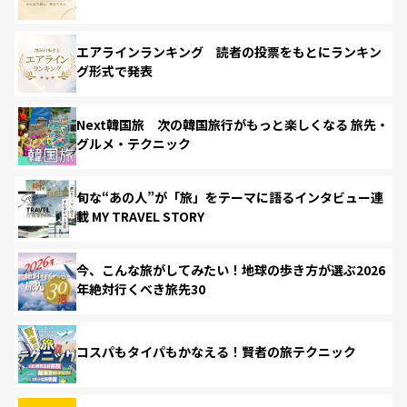
エアラインランキング 読者の投票をもとにランキン
グ形式で発表
Next韓国旅 次の韓国旅行がもっと楽しくなる 旅先・
グルメ・テクニック
旬な“あの人”が「旅」をテーマに語るインタビュー連
載 MY TRAVEL STORY
今、こんな旅がしてみたい！地球の歩き方が選ぶ2026
年絶対行くべき旅先30
コスパもタイパもかなえる！賢者の旅テクニック