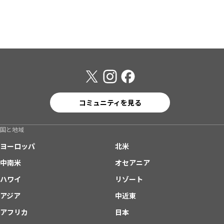
コミュニティを見る
国と地域
ヨーロッパ
北米
中南米
オセアニア
ハワイ
リゾート
アジア
中近東
アフリカ
日本