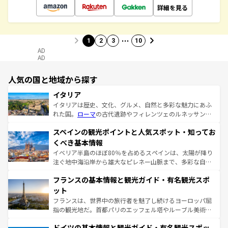
詳細を見る
…
1
2
3
10
AD
AD
人気の国と地域から探す
イタリア
イタリアは歴史、文化、グルメ、自然と多彩な魅力にあふ
れた国。
ローマ
の古代遺跡やフィレンツェのルネッサンス
美術、ヴェネツィアの運河など、歴史あるスポットはもち
スペインの観光ポイントと人気スポット・知ってお
ろん、トスカーナの美しい田園風景やアマルフィ海岸の絶
景など、自然景観も見逃せない。観光の合間には、本場の
くべき基本情報
ピザやパスタなど、絶品のイタリア料理を堪能することも
イベリア半島のほぼ80％を占めるスペインは、太陽が降り
できる。朝目覚めてから夜眠るまで、すべての瞬間を楽し
注ぐ地中海沿岸から雄大なピレネー山脈まで、多彩な自然
ませてくれるイタリアで、忘れられない旅をしてみよう！
と文化が詰まったヨーロッパ屈指の旅行先だ。多様な地域
なお、新着のイタリア情報は
コンテンツ一覧
を参照してほ
フランスの基本情報と観光ガイド・有名観光スポ
文化が根付くこの国では、情熱的なフラメンコ、熱気あふ
しい。
れる闘牛、そして美味しいタパスが生活の一部となってい
ット
る。首都マドリードの洗練された雰囲気や、バルセロナの
フランスは、世界中の旅行者を魅了し続けるヨーロッパ屈
アートに溢れた街角から、地方では古代ローマ遺跡や中世
指の観光地だ。首都パリのエッフェル塔やルーブル美術館
の城塞都市、穏やかなビーチリゾートまで多彩な表情を見
といった象徴的なスポットから、田舎町の古風な美しさま
せる。地方によって風土や気候が異なるスペインはその個
ドイツの基本情報と観光ガイド・有名観光スポッ
で、幅広い魅力が詰まっている。華麗な宮殿、歴史的な大