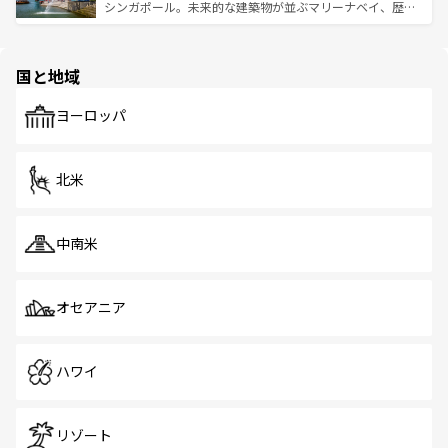
た文化、そして多様な観光資源が、訪れる旅人を魅了し続
うな絶景から文化的な体験まで、香港を存分に楽しみ尽く
シンガポール。未来的な建築物が並ぶマリーナベイ、歴史
ける。 なお、新着のタイ情報は
コンテンツ一覧
を参照して
そう。 なお、新着の香港情報は
コンテンツ一覧
を参照して
と伝統を感じられるエスニックタウン、多数の緑豊かな公
ほしい。
ほしい。
園や自然保護区など、自然が調和した近代的な景観と文化
の多様性あふれるカラフルな町は、どこを歩いても新しい
国と地域
発見がある。さらに、治安のよさや充実した公共交通機関
も、旅行者にとっては魅力的なポイント。グルメも豊富
で、ホーカーズは地元の風情を楽しめる外せないスポット
ヨーロッパ
だ。訪れる人を飽きさせないシンガポールで、多様な魅力
を体感しよう。 なお、新着のシンガポール情報は
コンテン
ツ一覧
を参照してほしい。
北米
中南米
オセアニア
ハワイ
リゾート