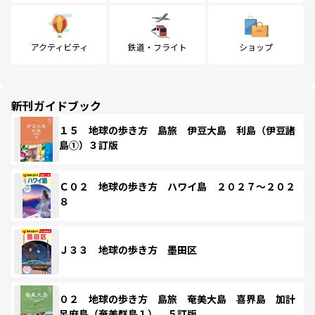
アクティビティ
鉄道・フライト
ショップ
新刊ガイドブック
１５ 地球の歩き方 島旅 伊豆大島 利島（伊豆諸
島①）３訂版
Ｃ０２ 地球の歩き方 ハワイ島 ２０２７～２０２
８
Ｊ３３ 地球の歩き方 墨田区
０２ 地球の歩き方 島旅 奄美大島 喜界島 加計
呂麻島（奄美群島１） ５訂版