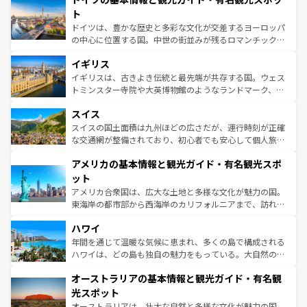
性で訪れる人を魅了する。 なお、新着のスペイン情報は
コ
聖堂、美しいビーチ、そして豊かな自然が、訪れる者を心
ト
ンテンツ一覧
を参照してほしい。
から魅了する。また、フランスは美食の国としても知ら
ドイツは、豊かな歴史と多彩な文化が交差するヨーロッパ
れ、フランス料理はユネスコ無形文化遺産にも登録されて
の中心に位置する国。中世の街並みが残るロマンチック街
いる。シャンパンの発祥地であるランス、プロヴァンスの
道から、未来を先取りするようなモダンな都市まで多様な
香り高いラベンダー畑など、多彩な楽しみ方が可能だ。さ
イギリス
顔を持つこの国は、どこを歩いても飽きることがない。ベ
らに、パリ以外の地域にも魅力が溢れており、どの街角に
ルリンの文化的活気、バイエルン州のアルプスの絶景、そ
イギリスは、古きよき伝統と最先端が共存する国。ウェス
も豊かな歴史と文化が息づいている。パリ以外の個性あふ
してライン川沿いのワイン畑といった風景は必見。ビール
トミンスター寺院や大英博物館のようなランドマーク、歴
れる地方に足を運ぶとそれぞれで全く異なる文化を体験で
とソーセージを味わいながら地元の人と過ごす楽しい時間
史ある大学都市、美しい丘陵地帯や牧歌的な風景など、エ
きるだろう。 なお、新着のフランス情報は
コンテンツ一覧
スイス
は、お酒好きな人にはぜひ体験してほしい。 なお、新着の
リアごとに異なる魅力がある。また、優雅なアフタヌーン
を参照してほしい。
ドイツ情報は
コンテンツ一覧
を参照してほしい。
ティー、ビール好きにはたまらない英国パブ、サッカー観
スイスの国土面積は九州ほどの広さだが、運行時刻が正確
戦など、本場だからこそできる体験も豊富。イギリスを旅
な交通網が整備されており、初心者でも安心して個人旅行
して楽しみつくそう。 なお、新着のイギリス情報は
コンテ
を楽しめる。日本同様に時刻表どおりの旅が可能だ。中世
アメリカの基本情報と観光ガイド・有名観光スポ
ンツ一覧
を参照してほしい。
の建物がそのまま残る町や、スイスならではのユニークな
博物館もあり、アルプス観光だけでなく町歩きも満喫する
ット
ことができる。国民の所得が高いため物価も高いが、旅行
アメリカ合衆国は、広大な土地と多様な文化が魅力の国。
者向けの交通パス提供のサービスもあり、うまく活用すれ
東海岸の都市部から西海岸のカリフォルニアまで、訪れる
ば市内交通費無料で観光を楽しむこともできる。 なお、新
場所ごとに異なる風景と体験が待っている。ニューヨーク
着のスイス情報は
コンテンツ一覧
を参照してほしい。
ハワイ
のような巨大都市は、観光、ショッピング、エンターテイ
ンメントが詰まった刺激的なスポットだ。一方、アメリカ
年間を通じて温暖な気候に恵まれ、多くの島で構成される
西部には大自然が広がり、グランドキャニオンやイエロー
ハワイは、どの島も独自の魅力をもっている。大自然の神
ストーン国立公園といった絶景が堪能できる。さらに、南
秘を感じたいなら、火山が生み出した壮大な景観を誇るハ
オーストラリアの基本情報と観光ガイド・有名観
部のニューオーリンズでは、音楽と美食が融合した独特の
ワイ島は見逃せない。また、定番の観光地といえばオアフ
文化が魅力。旅行者はアメリカの各地域で異なる魅力を楽
島だが、静かな自然を求めるならマウイ島やカウアイ島が
光スポット
しみながら、その多様性と豊かな歴史を感じることができ
おすすめ。エメラルドグリーンに輝く海をはじめ、豊かな
オーストラリアは、壮大な自然と多様な文化が魅力の国。