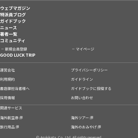
ウェブマガジン
特派員ブログ
ガイドブック
ニュース
著者一覧
コミュニティ
新規会員登録
マイページ
GOOD LUCK TRIP
運営会社
プライバシーポリシー
利用規約
ガイドライン
書店御担当者様へ
ガイドブックに投稿する
採用情報
お問い合わせ
関連サービス
海外航空券
海外ツアー
旅行用品
海外のおみやげ
© Arukikata. Co.,Ltd. All rights reserved.