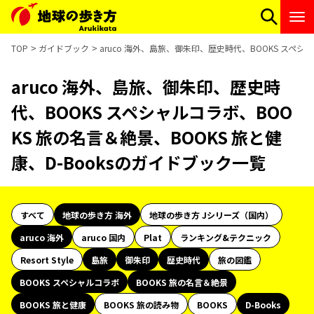
TOP
ガイドブック
aruco 海外、島旅、御朱印、歴史時代、BOOKS スペシ
aruco 海外、島旅、御朱印、歴史時
代、BOOKS スペシャルコラボ、BOO
KS 旅の名言＆絶景、BOOKS 旅と健
康、D-Booksのガイドブック一覧
すべて
地球の歩き方 海外
地球の歩き方 Jシリーズ（国内）
aruco 海外
aruco 国内
Plat
ランキング&テクニック
Resort Style
島旅
御朱印
歴史時代
旅の図鑑
BOOKS スペシャルコラボ
BOOKS 旅の名言＆絶景
BOOKS 旅と健康
BOOKS 旅の読み物
BOOKS
D-Books