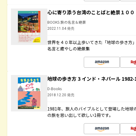
心に寄り添う台湾のことばと絶景１００
BOOKS 旅の名言＆絶景
2022.11.04 発売
世界を４０年以上歩いてきた「地球の歩き方
名言と癒やしの絶景集
地球の歩き方 3 インド・ネパール 1982
D-Books
2018.12.20 発売
1981年、旅人のバイブルとして登場した地
の旅を思い出して欲しい1冊です。