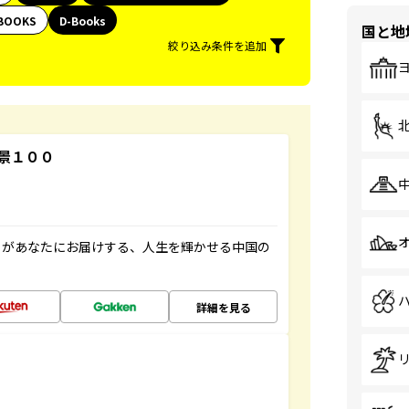
BOOKS
D-Books
国と地
絞り込み条件を追加
景１００
」があなたにお届けする、人生を輝かせる中国の
詳細を見る