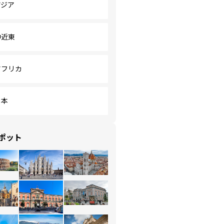
アジア
中近東
アフリカ
日本
ポット