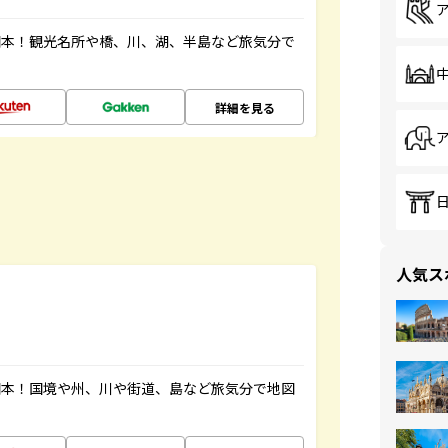
図本！観光名所や橋、川、湖、半島など旅気分で
詳細を見る
人気ス
図本！国境や州、川や街道、島など旅気分で地図