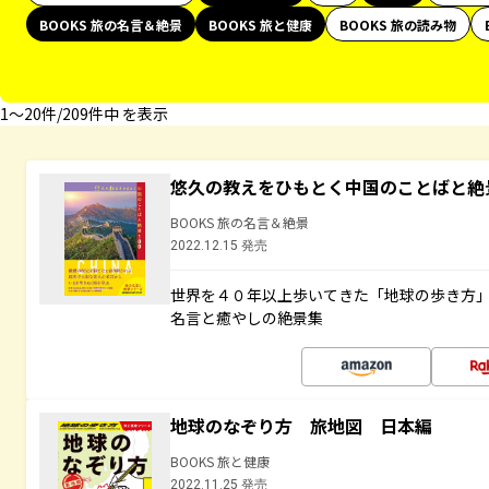
BOOKS 旅の名言＆絶景
BOOKS 旅と健康
BOOKS 旅の読み物
1〜20件/209件中 を表示
悠久の教えをひもとく中国のことばと絶
BOOKS 旅の名言＆絶景
2022.12.15 発売
世界を４０年以上歩いてきた「地球の歩き方
名言と癒やしの絶景集
地球のなぞり方 旅地図 日本編
BOOKS 旅と健康
2022.11.25 発売