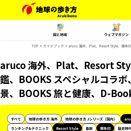
国と地域
ウェブマガジン
TOP
ガイドブック
aruco 海外、Plat、Resort St
aruco 海外、Plat、Resort
鑑、BOOKS スペシャルコラボ
景、BOOKS 旅と健康、D-Bo
すべて
地球の歩き方 海外
地球の歩き方 Jシリーズ（国内）
ar
ランキング&テクニック
Resort Style
島旅
御朱印
歴史時