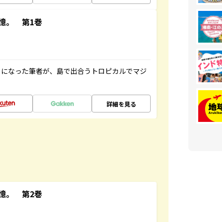
憶。 第1巻
とになった筆者が、島で出合うトロピカルでマジ
詳細を見る
憶。 第2巻