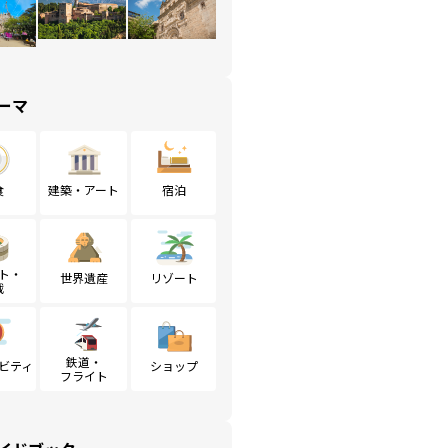
ーマ
食
建築・アート
宿泊
ト・
世界遺産
リゾート
戦
鉄道・
ビティ
ショップ
フライト