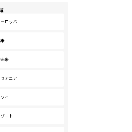
域
ヨーロッパ
北米
中南米
オセアニア
ハワイ
リゾート