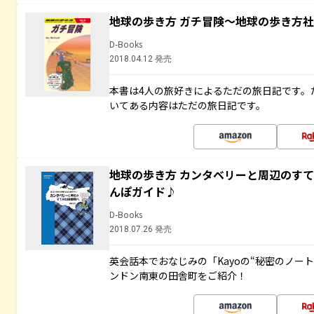
地球の歩き方 ガチ冒険～地球の歩き方
D-Books
2018.04.12 発売
本書は4人の旅好きによるただの旅日記です。
いてある内容はただの旅日記です。
地球の歩き方 カンタベリーと周辺のす
んぽガイド♪
D-Books
2018.07.26 発売
英会話本でおなじみの「Kayoの“秘密のノー
ンドン南東の田舎町をご紹介！