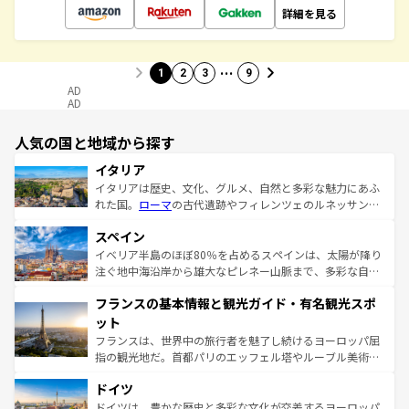
詳細を見る
…
1
2
3
9
AD
AD
人気の国と地域から探す
イタリア
イタリアは歴史、文化、グルメ、自然と多彩な魅力にあふ
れた国。
ローマ
の古代遺跡やフィレンツェのルネッサンス
美術、ヴェネツィアの運河など、歴史あるスポットはもち
スペイン
ろん、トスカーナの美しい田園風景やアマルフィ海岸の絶
景など、自然景観も見逃せない。観光の合間には、本場の
イベリア半島のほぼ80％を占めるスペインは、太陽が降り
ピザやパスタなど、絶品のイタリア料理を堪能することも
注ぐ地中海沿岸から雄大なピレネー山脈まで、多彩な自然
できる。朝目覚めてから夜眠るまで、すべての瞬間を楽し
と文化が詰まったヨーロッパ屈指の旅行先だ。多様な地域
フランスの基本情報と観光ガイド・有名観光スポ
ませてくれるイタリアで、忘れられない旅をしてみよう！
文化が根付くこの国では、情熱的なフラメンコ、熱気あふ
なお、新着のイタリア情報は
コンテンツ一覧
を参照してほ
れる闘牛、そして美味しいタパスが生活の一部となってい
ット
しい。
る。首都マドリードの洗練された雰囲気や、バルセロナの
フランスは、世界中の旅行者を魅了し続けるヨーロッパ屈
アートに溢れた街角から、地方では古代ローマ遺跡や中世
指の観光地だ。首都パリのエッフェル塔やルーブル美術館
の城塞都市、穏やかなビーチリゾートまで多彩な表情を見
といった象徴的なスポットから、田舎町の古風な美しさま
せる。地方によって風土や気候が異なるスペインはその個
ドイツ
で、幅広い魅力が詰まっている。華麗な宮殿、歴史的な大
性で訪れる人を魅了する。 なお、新着のスペイン情報は
コ
聖堂、美しいビーチ、そして豊かな自然が、訪れる者を心
ドイツは、豊かな歴史と多彩な文化が交差するヨーロッパ