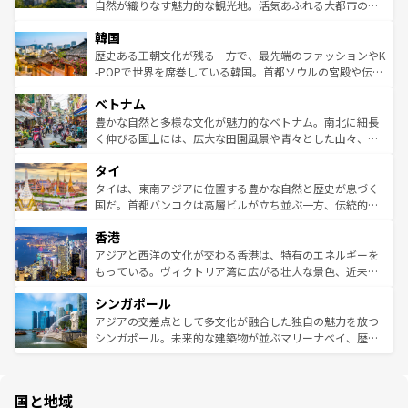
ク、伝統的なフラダンスなど、すべてがハワイの魅力を彩
ど、見どころがたくさん。また、カフェやワイン、オージ
自然が織りなす魅力的な観光地。活気あふれる大都市の台
っている。訪れるたびに新しい発見と感動が待っているハ
ービーフなどの食文化も豊かで、美味しいものであふれて
北やノスタルジックな町並みが人気な九份（ジォウフェ
ワイを、存分に味わってほしい。 なお、新着のハワイ情報
韓国
いる。アクティビティも充実しており、サーフィンやダイ
ン）、静ひつな山岳地帯である台湾東部など、都市の喧騒
は
コンテンツ一覧
を参照してほしい。
ビング、ハイキングなど、アウトドア好きにはたまらな
と山間の静けさが共存しており、訪れる人に新しい発見と
歴史ある王朝文化が残る一方で、最先端のファッションやK
い。オーストラリアの多彩な魅力を存分に味わいつくそ
驚きをもたらしてくれる。また、奥深い台湾の食文化も魅
-POPで世界を席巻している韓国。首都ソウルの宮殿や伝統
う。 なお、新着のオーストラリア情報は
コンテンツ一覧
を
力で、夜市などの屋台グルメから高級料理、ヘルシーで美
家屋が並ぶエリアでは韓国の歴史と文化に浸ることがで
参照してほしい。
ベトナム
容にもいいと評判のスイーツなど、バラエティ豊かな料理
き、地方に足を延ばせば四季折々の自然美を楽しむことが
が味わえる。 なお、新着の台湾情報は
コンテンツ一覧
を参
できる。そして、キムチや焼肉、絶品のストリートフード
豊かな自然と多様な文化が魅力的なベトナム。南北に細長
照してほしい。
まで、さまざまな韓国料理が待っている。夜には、韓国な
く伸びる国土には、広大な田園風景や青々とした山々、世
らではのナイトライフも堪能できる。あたたかいホスピタ
界遺産に登録された壮大な自然景観が点在し、都市部では
タイ
リティに包まれながら、韓国の多彩な魅力を心ゆくまで味
急速な発展と共に伝統が息づく。ハノイの古い町並みやホ
わってみてほしい。 なお、新着の韓国情報は
コンテンツ一
ーチミン市のフランス統治時代の建物も、独特の雰囲気を
タイは、東南アジアに位置する豊かな自然と歴史が息づく
覧
を参照してほしい。
醸し出している。また、バラエティの豊かさとおいしさで
国だ。首都バンコクは高層ビルが立ち並ぶ一方、伝統的な
世界中の食通を魅了してやまないベトナム料理も魅力のひ
寺院や市場がいたるところに点在し、古きよき文化と現代
香港
とつ。フォーやバインミー、ベトナムコーヒーなどは、ぜ
の活気が交差している。北部ではチェンマイなどの山岳地
ひ現地で味わいたい。どの地域を訪れてもあたたかい人々
帯で自然と触れ合い、南部ではプーケットやクラビの美し
アジアと西洋の文化が交わる香港は、特有のエネルギーを
が旅行者を迎えてくれるので、きっと忘れられない旅にな
いビーチでリゾート気分を楽しむことができる。タイ料理
もっている。ヴィクトリア湾に広がる壮大な景色、近未来
るはずだ。 なお、新着のベトナム情報は
コンテンツ一覧
を
は世界的に有名で、屋台から高級レストランまで味覚を刺
的なアートスポット、そして歴史と現代が融合した町並
参照してほしい。
シンガポール
激する。気候は一年中温暖で、どの季節にも異なる楽しみ
み、どこを訪れても感動するはず。観光スポットが密集し
が待っている。親しみやすいタイの人々、仏教を中心とし
ており、効率よく見どころを回れるのも魅力。息をのむよ
アジアの交差点として多文化が融合した独自の魅力を放つ
た文化、そして多様な観光資源が、訪れる旅人を魅了し続
うな絶景から文化的な体験まで、香港を存分に楽しみ尽く
シンガポール。未来的な建築物が並ぶマリーナベイ、歴史
ける。 なお、新着のタイ情報は
コンテンツ一覧
を参照して
そう。 なお、新着の香港情報は
コンテンツ一覧
を参照して
と伝統を感じられるエスニックタウン、多数の緑豊かな公
ほしい。
ほしい。
園や自然保護区など、自然が調和した近代的な景観と文化
の多様性あふれるカラフルな町は、どこを歩いても新しい
国と地域
発見がある。さらに、治安のよさや充実した公共交通機関