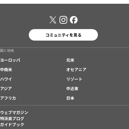
コミュニティを見る
国と地域
ヨーロッパ
北米
中南米
オセアニア
ハワイ
リゾート
アジア
中近東
アフリカ
日本
ウェブマガジン
特派員ブログ
ガイドブック