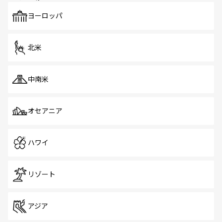
も、旅行者にとっては魅力的なポイント。グルメも豊富
で、ホーカーズは地元の風情を楽しめる外せないスポット
ヨーロッパ
だ。訪れる人を飽きさせないシンガポールで、多様な魅力
を体感しよう。 なお、新着のシンガポール情報は
コンテン
ツ一覧
を参照してほしい。
北米
中南米
オセアニア
ハワイ
リゾート
アジア