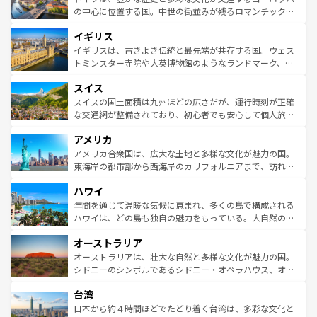
ンテンツ一覧
を参照してほしい。
から魅了する。また、フランスは美食の国としても知ら
の中心に位置する国。中世の街並みが残るロマンチック街
れ、フランス料理はユネスコ無形文化遺産にも登録されて
道から、未来を先取りするようなモダンな都市まで多様な
イギリス
いる。シャンパンの発祥地であるランス、プロヴァンスの
顔を持つこの国は、どこを歩いても飽きることがない。ベ
香り高いラベンダー畑など、多彩な楽しみ方が可能だ。さ
ルリンの文化的活気、バイエルン州のアルプスの絶景、そ
イギリスは、古きよき伝統と最先端が共存する国。ウェス
らに、パリ以外の地域にも魅力が溢れており、どの街角に
してライン川沿いのワイン畑といった風景は必見。ビール
トミンスター寺院や大英博物館のようなランドマーク、歴
も豊かな歴史と文化が息づいている。パリ以外の個性あふ
とソーセージを味わいながら地元の人と過ごす楽しい時間
史ある大学都市、美しい丘陵地帯や牧歌的な風景など、エ
れる地方に足を運ぶとそれぞれで全く異なる文化を体験で
スイス
は、お酒好きな人にはぜひ体験してほしい。 なお、新着の
リアごとに異なる魅力がある。また、優雅なアフタヌーン
きるだろう。 なお、新着のフランス情報は
コンテンツ一覧
ドイツ情報は
コンテンツ一覧
を参照してほしい。
ティー、ビール好きにはたまらない英国パブ、サッカー観
スイスの国土面積は九州ほどの広さだが、運行時刻が正確
を参照してほしい。
戦など、本場だからこそできる体験も豊富。イギリスを旅
な交通網が整備されており、初心者でも安心して個人旅行
して楽しみつくそう。 なお、新着のイギリス情報は
コンテ
を楽しめる。日本同様に時刻表どおりの旅が可能だ。中世
アメリカ
ンツ一覧
を参照してほしい。
の建物がそのまま残る町や、スイスならではのユニークな
博物館もあり、アルプス観光だけでなく町歩きも満喫する
アメリカ合衆国は、広大な土地と多様な文化が魅力の国。
ことができる。国民の所得が高いため物価も高いが、旅行
東海岸の都市部から西海岸のカリフォルニアまで、訪れる
者向けの交通パス提供のサービスもあり、うまく活用すれ
場所ごとに異なる風景と体験が待っている。ニューヨーク
ハワイ
ば市内交通費無料で観光を楽しむこともできる。 なお、新
のような巨大都市は、観光、ショッピング、エンターテイ
着のスイス情報は
コンテンツ一覧
を参照してほしい。
ンメントが詰まった刺激的なスポットだ。一方、アメリカ
年間を通じて温暖な気候に恵まれ、多くの島で構成される
西部には大自然が広がり、グランドキャニオンやイエロー
ハワイは、どの島も独自の魅力をもっている。大自然の神
ストーン国立公園といった絶景が堪能できる。さらに、南
秘を感じたいなら、火山が生み出した壮大な景観を誇るハ
オーストラリア
部のニューオーリンズでは、音楽と美食が融合した独特の
ワイ島は見逃せない。また、定番の観光地といえばオアフ
文化が魅力。旅行者はアメリカの各地域で異なる魅力を楽
島だが、静かな自然を求めるならマウイ島やカウアイ島が
オーストラリアは、壮大な自然と多様な文化が魅力の国。
しみながら、その多様性と豊かな歴史を感じることができ
おすすめ。エメラルドグリーンに輝く海をはじめ、豊かな
シドニーのシンボルであるシドニー・オペラハウス、オー
るだろう。車でのロードトリップや列車の旅も、アメリカ
文化や歴史が息づいている。「アロハスピリット」と呼ば
ストラリア東海岸北部に広がる大サンゴ礁地帯グレートバ
ならではの贅沢な旅のスタイルだ。 なお、新着のアメリカ
台湾
れるおもてなしの心で訪れる人々を迎えてくれるハワイの
リアリーフや大陸中央部にそびえるウルル（エアーズロッ
情報は
コンテンツ一覧
を参照してほしい。
人々、おいしいローカルフードやハワイアンミュージッ
ク）、タスマニアの美しい原生林やケアンズの熱帯雨林な
日本から約４時間ほどでたどり着く台湾は、多彩な文化と